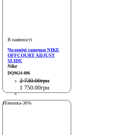
Чоловічі тапочки NIKE
OFFCOURT ADJUST
SLIDE
Nike
DQ9624-006
2 730
.
00
грн
1 750
.
00
грн
Новинка
-36%