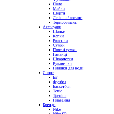
Поло
Майки
Шорти
Легінси / лосини
Термобілизна
Аксесуари
Шапки
Кепки
Рюкзаки
Сумки
Поясні сумки
Гаманці
Шкарпетки
Рукавички
Пляшки для води
Спорт
Біг
Футбол
Баскетбол
Теніс
Тренінг
Плавання
Бренди
Nike
Nike SB