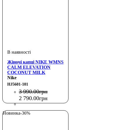
Жіночі капці NIKE WMNS
CALM ELEVATION
COCONUT MILK
Nike
HJ5601-101
3 990
.
00
грн
2 790
.
00
грн
Новинка
-36%