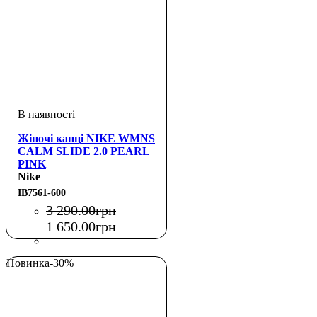
Жіночі капці NIKE WMNS
CALM SLIDE 2.0 PEARL
PINK
Nike
IB7561-600
3 290
.
00
грн
1 650
.
00
грн
Новинка
-30%