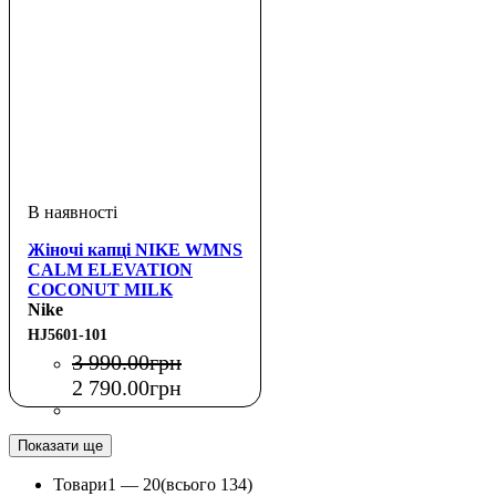
Жіночі капці NIKE WMNS
CALM ELEVATION
COCONUT MILK
Nike
HJ5601-101
3 990
.
00
грн
2 790
.
00
грн
Показати ще
Товари
1 —
20
(всього 134)