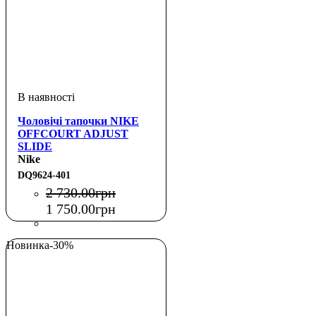
Чоловічі тапочки NIKE
OFFCOURT ADJUST
SLIDE
Nike
DQ9624-401
2 730
.
00
грн
1 750
.
00
грн
Новинка
-30%