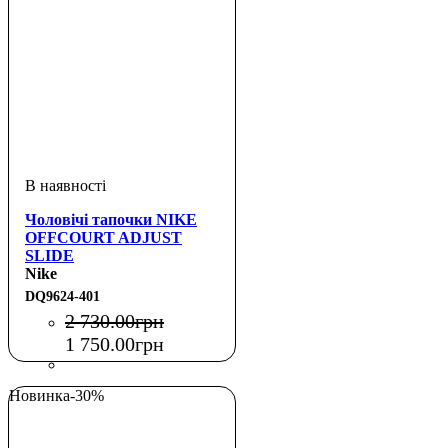
Чоловічі тапочки NIKE
OFFCOURT ADJUST
SLIDE
Nike
DQ9624-401
2 730
.
00
грн
1 750
.
00
грн
Новинка
-30%