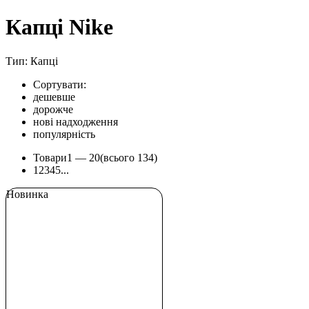
Капці Nike
Тип: Капці
Сортувати:
дешевше
дорожче
нові надходження
популярність
Товари
1 —
20
(всього 134)
1
2
3
4
5
...
Новинка