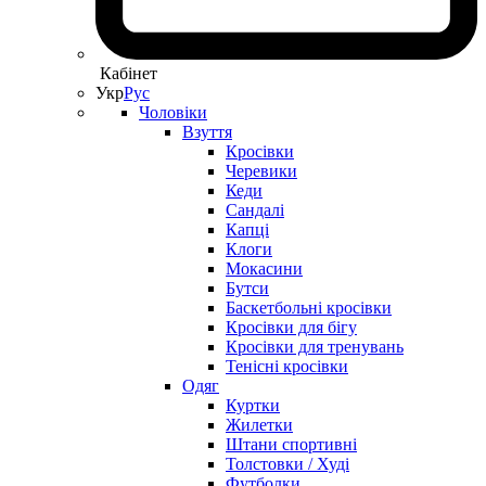
Кабінет
Укр
Рус
Чоловіки
Взуття
Кросівки
Черевики
Кеди
Сандалі
Капці
Клоги
Мокасини
Бутси
Баскетбольні кросівки
Кросівки для бігу
Кросівки для тренувань
Тенісні кросівки
Одяг
Куртки
Жилетки
Штани спортивні
Толстовки / Худі
Футболки