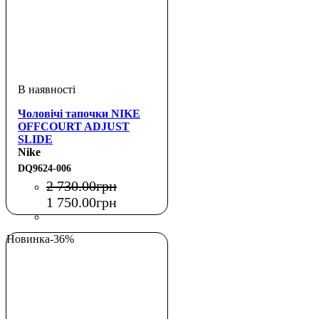
Чоловічі тапочки NIKE
OFFCOURT ADJUST
SLIDE
Nike
DQ9624-006
2 730
.
00
грн
1 750
.
00
грн
Новинка
-36%