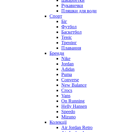
Шкарпетки
Рукавички
Пляшки для води
Спорт
Біг
Футбол
Баскетбол
Теніс
Тренінг
Плавання
Бренди
Nike
Jordan
Adidas
Puma
Converse
New Balance
Crocs
Vans
On Running
Helly Hansen
Speedo
Mizuno
Колекції
Air Jordan Retro