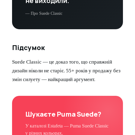
не виходили.
— Про Suede Classic
Підсумок
Suede Classic — це доказ того, що справжній
дизайн ніколи не старіє. 55+ років у продажу без
змін силуету — найкращий аргумент.
Шукаєте Puma Suede?
У каталозі Estafeta — Puma Suede Classic
у різних кольорах.