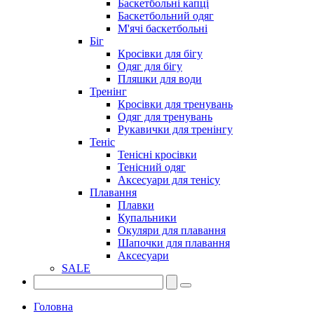
Баскетбольні капці
Баскетбольний одяг
М'ячі баскетбольні
Біг
Кросівки для бігу
Одяг для бігу
Пляшки для води
Тренінг
Кросівки для тренувань
Одяг для тренувань
Рукавички для тренінгу
Теніс
Тенісні кросівки
Тенісний одяг
Аксесуари для тенісу
Плавання
Плавки
Купальники
Окуляри для плавання
Шапочки для плавання
Аксесуари
SALE
Головна