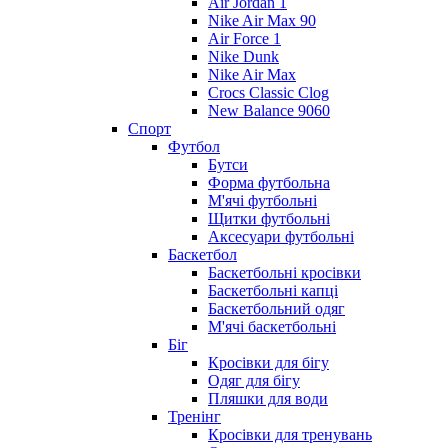
Air Jordan 1
Nike Air Max 90
Air Force 1
Nike Dunk
Nike Air Max
Crocs Classic Clog
New Balance 9060
Спорт
Футбол
Бутси
Форма футбольна
М'ячі футбольні
Щитки футбольні
Аксесуари футбольні
Баскетбол
Баскетбольні кросівки
Баскетбольні капці
Баскетбольний одяг
М'ячі баскетбольні
Біг
Кросівки для бігу
Одяг для бігу
Пляшки для води
Тренінг
Кросівки для тренувань