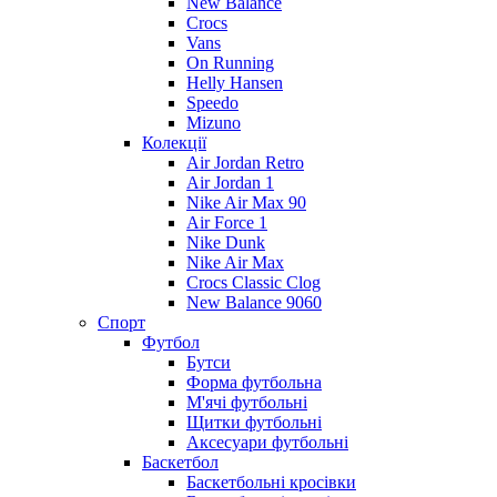
New Balance
Crocs
Vans
On Running
Helly Hansen
Speedo
Mizuno
Колекції
Air Jordan Retro
Air Jordan 1
Nike Air Max 90
Air Force 1
Nike Dunk
Nike Air Max
Crocs Classic Clog
New Balance 9060
Спорт
Футбол
Бутси
Форма футбольна
М'ячі футбольні
Щитки футбольні
Аксесуари футбольні
Баскетбол
Баскетбольні кросівки