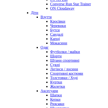
Converse Run Star Trainer
ON Cloudaway
Діти
Взуття
Кросівки
Черевики
Бутси
Сандалі
Капці
Мокасини
Одяг
Футболки / майки
Шорти
Штани спортивні
Сукні
Легінси / лосини
Спортивні костюми
Толстовки / Худі
Куртки
Жилетки
Аксесуари
Шапки
Кепки
Рюкзаки