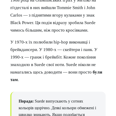
1968 році на Олімпійських іграх у Мехіко на
п'єдесталі в них вийшли Tommie Smith і John
Carlos — з піднятими вгору кулаками у знак
Black Power. Ця подія відразу зробила Suede
чимось більшим, ніж просто кросівками.
У 1970-х їх полюбили hip-hop виконавці і
брейкдансери. У 1980-х — скейтери і панк. У
1990-х — гранж і брейкбіт. Кожне покоління
знаходило в Suede свої ноти. Suede ніколи не
намагались щось доводити — вони просто
були
там
.
Порада:
Suede випускають у сотнях
кольорів щорічно. Деякі кольори обмежені і
швидко зникають. Якщо подобається