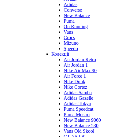
Adidas
Converse
New Balance
Puma
On Running
Vans
Crocs
Mizuno
Speedo
Колекції
Air Jordan Retro
Air Jordan 1
Nike Air Max 90
Air Force 1
Nike Dunk
Nike Cortez
Adidas Samba
Adidas Gazelle
Adidas Tokyo
Puma Speedcat
Puma Mostro
New Balance 9060
New Balance 530
Vans Old Skool
CT AS Lift