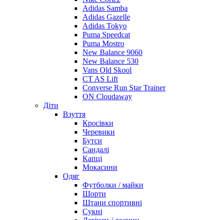
Adidas Samba
Adidas Gazelle
Adidas Tokyo
Puma Speedcat
Puma Mostro
New Balance 9060
New Balance 530
Vans Old Skool
CT AS Lift
Converse Run Star Trainer
ON Cloudaway
Діти
Взуття
Кросівки
Черевики
Бутси
Сандалі
Капці
Мокасини
Одяг
Футболки / майки
Шорти
Штани спортивні
Сукні