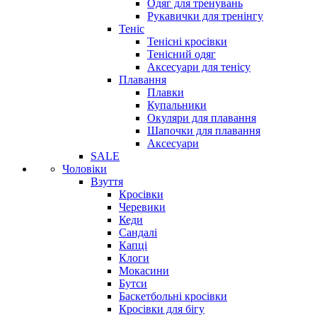
Одяг для тренувань
Рукавички для тренінгу
Теніс
Тенісні кросівки
Тенісний одяг
Аксесуари для тенісу
Плавання
Плавки
Купальники
Окуляри для плавання
Шапочки для плавання
Аксесуари
SALE
Чоловіки
Взуття
Кросівки
Черевики
Кеди
Сандалі
Капці
Клоги
Мокасини
Бутси
Баскетбольні кросівки
Кросівки для бігу