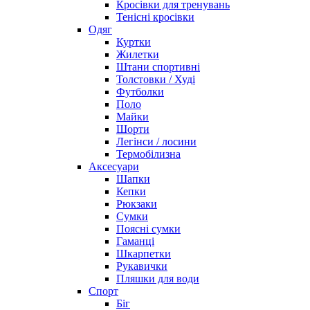
Кросівки для тренувань
Тенісні кросівки
Одяг
Куртки
Жилетки
Штани спортивні
Толстовки / Худі
Футболки
Поло
Майки
Шорти
Легінси / лосини
Термобілизна
Аксесуари
Шапки
Кепки
Рюкзаки
Сумки
Поясні сумки
Гаманці
Шкарпетки
Рукавички
Пляшки для води
Спорт
Біг