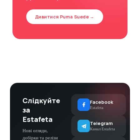
Дивитися Puma Suede →
Слідкуйте
Facebook
за
Estafeta
Estafeta
Telegram
Канал Estafeta
Нові огляди,
добірки та релізи