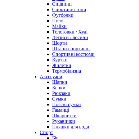
Спідниці
Спортивні топи
Футболки
Поло
Майки
Толстовки / Худі
Легінси / лосини
Шорти
Штани спортивні
Спортивні костюми
Куртки
Жилетки
Термобілизна
Аксесуари
Шапки
Кепки
Рюкзаки
Сумки
Поясні сумки
Гаманці
Шкарпетки
Рукавички
Пляшки для води
Спорт
Біг