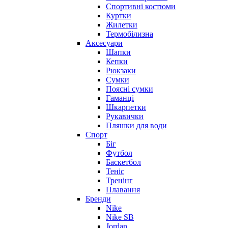
Спортивні костюми
Куртки
Жилетки
Термобілизна
Аксесуари
Шапки
Кепки
Рюкзаки
Сумки
Поясні сумки
Гаманці
Шкарпетки
Рукавички
Пляшки для води
Спорт
Біг
Футбол
Баскетбол
Теніс
Тренінг
Плавання
Бренди
Nike
Nike SB
Jordan