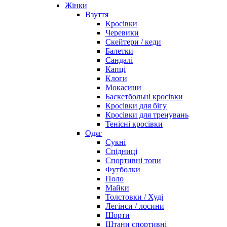
Жінки
Взуття
Кросівки
Черевики
Скейтери / кеди
Балетки
Сандалі
Капці
Клоги
Мокасини
Баскетбольні кросівки
Кросівки для бігу
Кросівки для тренувань
Тенісні кросівки
Одяг
Сукні
Спідниці
Спортивні топи
Футболки
Поло
Майки
Толстовки / Худі
Легінси / лосини
Шорти
Штани спортивні