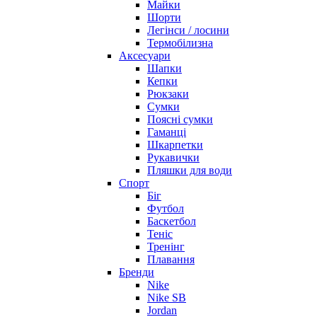
Майки
Шорти
Легінси / лосини
Термобілизна
Аксесуари
Шапки
Кепки
Рюкзаки
Сумки
Поясні сумки
Гаманці
Шкарпетки
Рукавички
Пляшки для води
Спорт
Біг
Футбол
Баскетбол
Теніс
Тренінг
Плавання
Бренди
Nike
Nike SB
Jordan