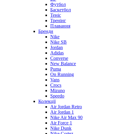
Футбол
Баскетбол
Теніс
Тренінг
Плавання
Бренди
Nike
Nike SB
Jordan
Adidas
Converse
New Balance
Puma
On Running
Vans
Crocs
Mizuno
Speedo
Колекції
Air Jordan Retro
Air Jordan 1
Nike Air Max 90
Air Force 1
Nike Dunk
Nike Cortez