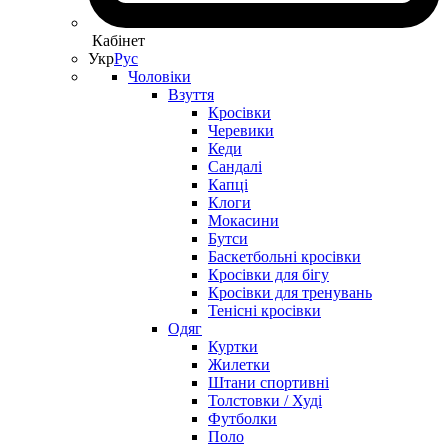
Кабінет
Укр
Рус
Чоловіки
Взуття
Кросівки
Черевики
Кеди
Сандалі
Капці
Клоги
Мокасини
Бутси
Баскетбольні кросівки
Кросівки для бігу
Кросівки для тренувань
Тенісні кросівки
Одяг
Куртки
Жилетки
Штани спортивні
Толстовки / Худі
Футболки
Поло