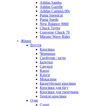
Adidas Samba
Adidas Gazelle
Adidas Campus 00s
Puma Speedcat
Puma Suede
New Balance 9060
Chuck Taylor
Converse Chuck 70
Mizuno Wave Rider
Жінки
Взуття
Кросівки
Черевики
Скейтери / кеди
Балетки
Сандалі
Капці
Клоги
Мокасини
Баскетбольні кросівки
Кросівки для бігу
Кросівки для тренувань
Тенісні кросівки
Одяг
Сукні