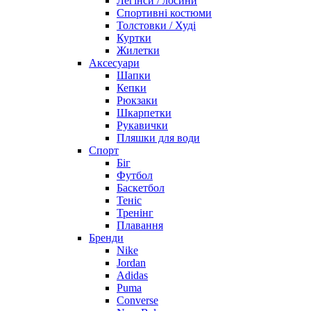
Легінси / лосини
Спортивні костюми
Толстовки / Худі
Куртки
Жилетки
Аксесуари
Шапки
Кепки
Рюкзаки
Шкарпетки
Рукавички
Пляшки для води
Спорт
Біг
Футбол
Баскетбол
Теніс
Тренінг
Плавання
Бренди
Nike
Jordan
Adidas
Puma
Converse