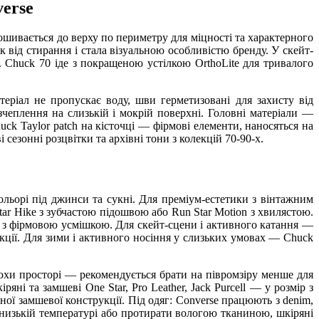
verse
рошивається до верху по периметру для міцності та характерного
к від стирання і стала візуальною особливістю бренду. У скейт-
 Chuck 70 іде з покращеною устілкою OrthoLite для тривалого
еріал не пропускає воду, шви герметизовані для захисту від
чеплення на слизькій і мокрій поверхні. Головні матеріали —
ck Taylor patch на кісточці — фірмові елементи, наносяться на
сезонні розцвітки та архівні тони з колекцій 70-90-х.
ольорі під джинси та сукні. Для преміум-естетики з вінтажним
 Hike з зубчастою підошвою або Run Star Motion з хвилястою.
l з фірмовою усмішкою. Для скейт-сцени і активного катання —
рукції. Для зими і активного носіння у слизьких умовах — Chuck
рохи просторі — рекомендується брати на півромзіру менше для
ні та замшеві One Star, Pro Leather, Jack Purcell — у розмір з
ої замшевої конструкції. Під одяг: Converse працюють з denim,
 низькій температурі або протирати вологою тканиною, шкіряні