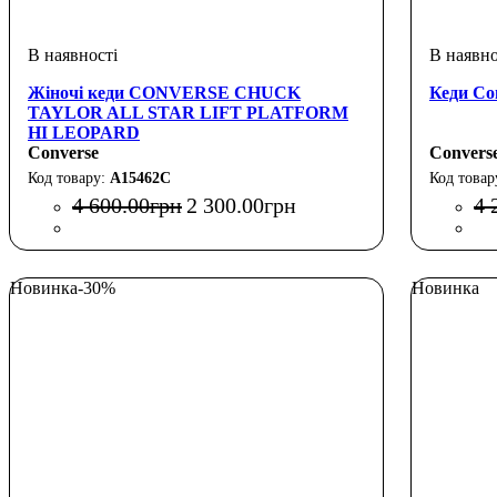
Жіночі кеди CONVERSE CHUCK
Кеди Con
TAYLOR ALL STAR LIFT PLATFORM
HI LEOPARD
Converse
Convers
A15462C
4 600
.
00
грн
2 300
.
00
грн
4 
Новинка
-30%
Новинка