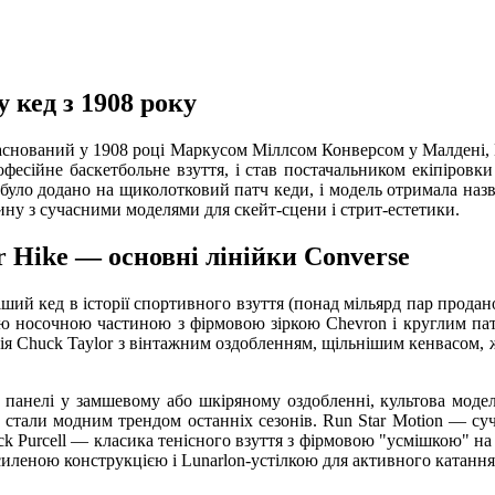
 кед з 1908 року
 заснований у 1908 році Маркусом Міллсом Конверсом у Малдені, 
офесійне баскетбольне взуття, і став постачальником екіпіров
уло додано на щиколотковий патч кеди, і модель отримала назву C
ну з сучасними моделями для скейт-сцени і стрит-естетики.
ar Hike — основні лінійки Converse
ніший кед в історії спортивного взуття (понад мільярд пар прода
носочною частиною з фірмовою зіркою Chevron і круглим патчем
ерсія Chuck Taylor з вінтажним оздобленням, щільнішим кенвасом
й панелі у замшевому або шкіряному оздобленні, культова модел
 стали модним трендом останніх сезонів. Run Star Motion — суч
ack Purcell — класика тенісного взуття з фірмовою "усмішкою" на
посиленою конструкцією і Lunarlon-устілкою для активного катання