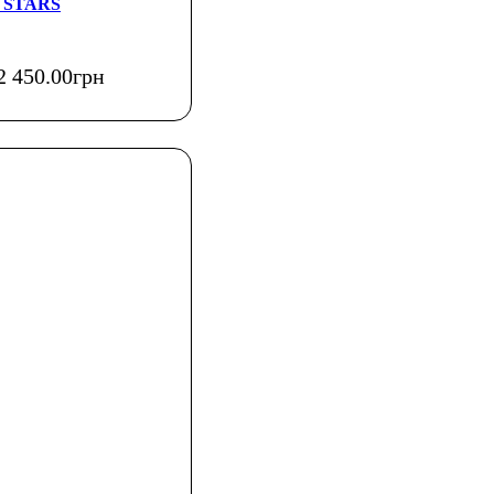
 STARS
2 450
.
00
грн