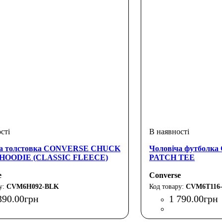
ча толстовка CONVERSE CHUCK
Чоловіча футбол
HOODIE (CLASSIC FLEECE)
PATCH TEE
e
Converse
CVM6H092-BLK
CVM6T116
390
.
00
грн
1 790
.
00
грн