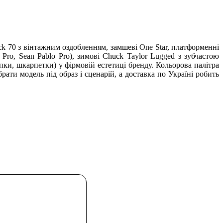
uck 70 з вінтажним оздобленням, замшеві One Star, платформенні
z Pro, Sean Pablo Pro), зимові Chuck Taylor Lugged з зубчастою
кепки, шкарпетки) у фірмовій естетиці бренду. Кольорова палітра
рати модель під образ і сценарій, а доставка по Україні робить