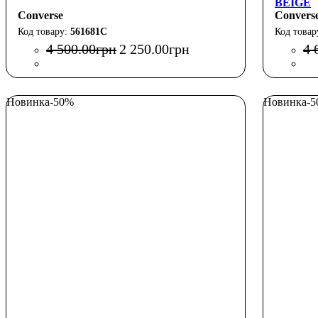
BEIGE
Converse
Convers
561681C
4 500
.
00
грн
2 250
.
00
грн
4 
Новинка
-50%
Новинка
-