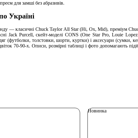
реєм для замші без абразивів.
по Україні
ренду — класичні Chuck Taylor All Star (Hi, Ox, Mid), преміум Ch
нісні Jack Purcell, скейт-моделі CONS (One Star Pro, Louie Lope
 одяг (футболки, толстовки, шорти, куртки) і аксесуари (сумки, 
віток 70-90-х. Описи, розмірні таблиці і фото допомагають підіб
Новинка