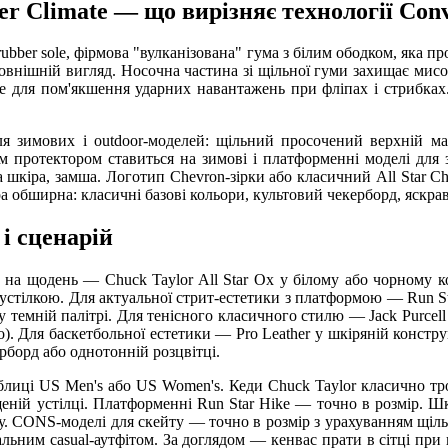
er Climate — що вирізняє технології Con
rubber sole, фірмова "вулканізована" гума з білим ободком, яка п
зовнішній вигляд. Носочна частина зі щільної гуми захищає мисо
ke для пом'якшення ударних навантажень при фліпах і стрибках.
ля зимових і outdoor-моделей: щільний просочений верхній мат
м протектором ставиться на зимові і платформенні моделі для з
 шкіра, замша. Логотип Chevron-зірки або класичний All Star Chu
обширна: класичні базові кольори, культовий чекерборд, яскраві 
 і сценарій
 на щодень — Chuck Taylor All Star Ox у білому або чорному к
тілкою. Для актуальної стрит-естетики з платформою — Run Star
у темній палітрі. Для тенісного класичного стилю — Jack Purcel
Pro). Для баскетбольної естетики — Pro Leather у шкіряній конст
ерборд або однотонній розцвітці.
таблиці US Men's або US Women's. Кеди Chuck Taylor класично т
ній устілці. Платформенні Run Star Hike — точно в розмір. Шкіря
у. CONS-моделі для скейту — точно в розмір з урахуванням щільн
ьним casual-аутфітом. За доглядом — кенвас прати в сітці при