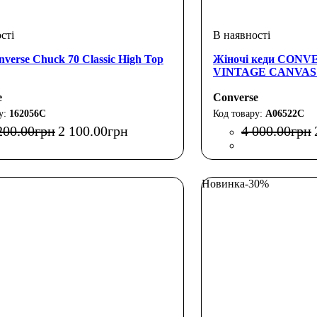
verse Chuck 70 Classic High Top
Жіночі кеди CONV
VINTAGE CANVAS
e
Converse
162056C
A06522C
200
.
00
грн
2 100
.
00
грн
4 000
.
00
грн
Новинка
-30%