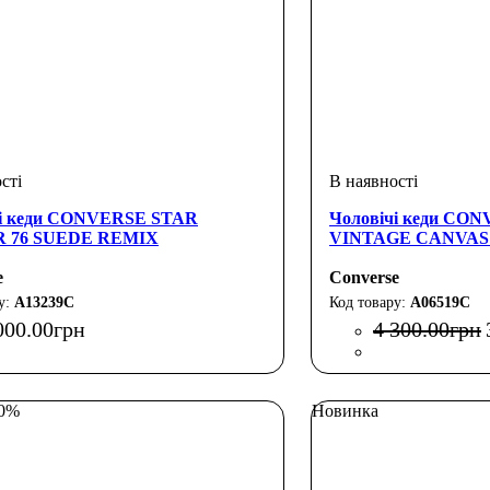
чі кеди CONVERSE STAR
Чоловічі кеди CO
 76 SUEDE REMIX
VINTAGE CANVAS
e
Converse
A13239C
A06519C
000
.
00
грн
4 300
.
00
грн
30%
Новинка