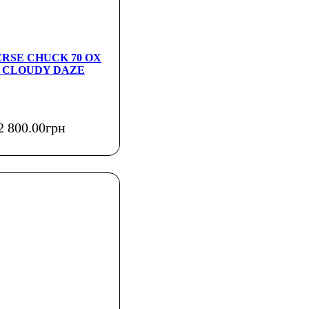
ERSE CHUCK 70 OX
 CLOUDY DAZE
2 800
.
00
грн