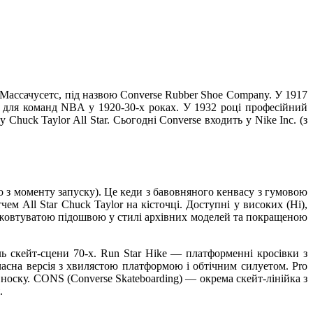
Массачусетс, під назвою Converse Rubber Shoe Company. У 1917
ки для команд NBA у 1920-30-х роках. У 1932 році професійний
huck Taylor All Star. Сьогодні Converse входить у Nike Inc. (з
но з моменту запуску). Це кеди з бавовняного кенвасу з гумовою
 All Star Chuck Taylor на кісточці. Доступні у високих (Hi),
, жовтуватою підошвою у стилі архівних моделей та покращеною
ь скейт-сцени 70-х. Run Star Hike — платформенні кросівки з
асна версія з хвилястою платформою і обтічним силуетом. Pro
 носку. CONS (Converse Skateboarding) — окрема скейт-лінійка з
.