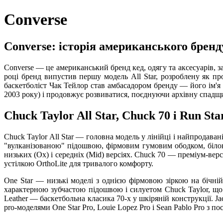
Converse
Converse: історія американського бренду
Converse — це американський бренд кед, одягу та аксесуарів,
році бренд випустив першу модель All Star, розроблену як пр
баскетболіст Чак Тейлор став амбасадором бренду — його ім'я б
2003 року) і продовжує розвиватися, поєднуючи архівну спадщи
Chuck Taylor All Star, Chuck 70 і Run St
Chuck Taylor All Star — головна модель у лінійці і найпродава
"вулканізованою" підошвою, фірмовим гумовим ободком, білою 
низьких (Ox) і середніх (Mid) версіях. Chuck 70 — преміум-в
устілкою OrthoLite для тривалого комфорту.
One Star — низькі моделі з однією фірмовою зіркою на бічні
характерною зубчастою підошвою і силуетом Chuck Taylor, що
Leather — баскетбольна класика 70-х у шкіряній конструкції. J
pro-моделями One Star Pro, Louie Lopez Pro і Sean Pablo Pro з 