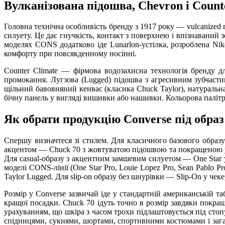
Вулканізована підошва, Chevron і Count
Головна технічна особливість бренду з 1917 року — vulcanized 
силуету. Це дає гнучкість, контакт з поверхнею і впізнаваний 
моделях CONS додатково іде Lunarlon-устілка, розроблена Ni
комфорту при повсякденному носінні.
Counter Climate — фірмова водозахисна технологія бренду д
промокання. Лугзова (Lugged) підошва з агресивним зубчасти
щільний бавовняний кенвас (класика Chuck Taylor), натуральна
бічну панель у вигляді вишивки або нашивки. Кольорова палітра 
Як обрати продукцію Converse під образ
Спершу визначтеся зі стилем. Для класичного базового образу
акцентом — Chuck 70 з жовтуватою підошвою та покращеною ус
Для casual-образу з акцентним замшевим силуетом — One Star 
моделі CONS-лінії (One Star Pro, Louie Lopez Pro, Sean Pablo 
Taylor Lugged. Для slip-on образу без шнурівки — Slip-On у чек
Розмір у Converse зазвичай іде у стандартній американській 
кращої посадки. Chuck 70 ідуть точно в розмір завдяки покраще
урахуванням, що шкіра з часом трохи підлаштовується під стоп
спідницями, сукнями, шортами, спортивними костюмами і загал