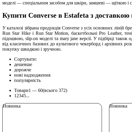
моделі — спеціальним засобом для шкіри, замшеві — щіткою і сп
Купити Converse в Estafeta з доставкою 
У каталозі зібрана продукція Converse з усіх основних ліній б
Run Star Hike і Run Star Motion, баскетбольні Pro Leather, те
підошвою, slip-on моделі та mary jane версії. У підбірці також
від класичних базових до культового чекерборд і архівних розц
покупку швидкою і зручною.
Сортувати:
дешевше
дорожче
нові надходження
популярність
Товари
1 —
60
(всього 372)
1
2
3
4
5
...
Новинка
Новинка