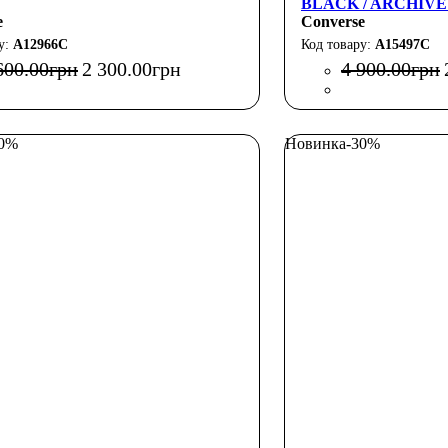
BLACK / ARCHIVE
e
Converse
A12966C
A15497C
600
.
00
грн
2 300
.
00
грн
4 900
.
00
грн
50%
Новинка
-30%