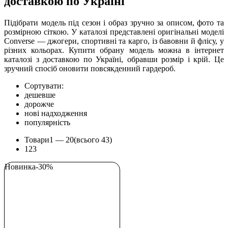
доставкою по Україні
Підібрати модель під сезон і образ зручно за описом, фото та
розмірною сіткою. У каталозі представлені оригінальні моделі
Converse — джогери, спортивні та карго, із бавовни й флісу, у
різних кольорах. Купити обрану модель можна в інтернет
каталозі з доставкою по Україні, обравши розмір і крій. Це
зручний спосіб оновити повсякденний гардероб.
Сортувати:
дешевше
дорожче
нові надходження
популярність
Товари
1 —
20
(всього 43)
1
2
3
Новинка
-30%