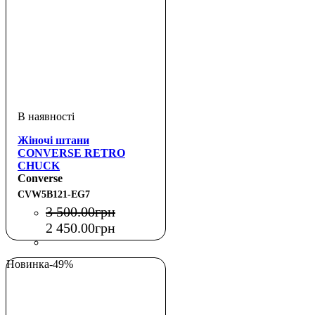
Жіночі штани
CONVERSE RETRO
CHUCK
Converse
CVW5B121-EG7
3 500
.
00
грн
2 450
.
00
грн
Новинка
-49%