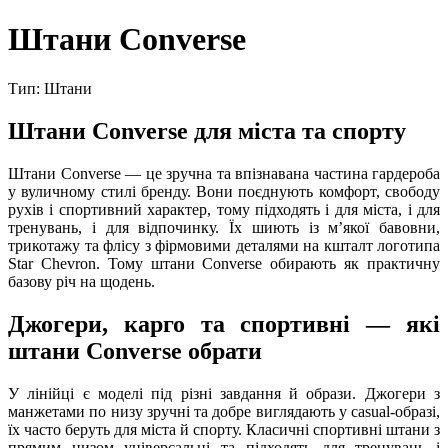
Штани Converse
Тип: Штани
Штани Converse для міста та спорту
Штани Converse — це зручна та впізнавана частина гардероба
у вуличному стилі бренду. Вони поєднують комфорт, свободу
рухів і спортивний характер, тому підходять і для міста, і для
тренувань, і для відпочинку. Їх шиють із мʼякої бавовни,
трикотажу та флісу з фірмовими деталями на кшталт логотипа
Star Chevron. Тому штани Converse обирають як практичну
базову річ на щодень.
Джогери, карго та спортивні — які
штани Converse обрати
У лінійці є моделі під різні завдання й образи. Джогери з
манжетами по низу зручні та добре виглядають у casual-образі,
їх часто беруть для міста й спорту. Класичні спортивні штани з
прямим низом універсальні та підходять для тренувань і