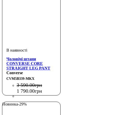
Чоловічі штани
CONVERSE CORE
STRAIGHT LEG PANT
Converse
CVM5B339-MKX
3 590
.
00
грн
1 790
.
00
грн
Новинка
-29%