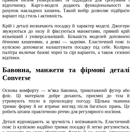
відпочинку. Карго-моделі додають функціональності за
рахунок накладних кишень. Такий вибір дозволяє підібрати
варіант під стиль і активність.
Крій і деталі визначають посадку й характер моделі. Джогери
звужуються до низу й фіксуються манжетами, прямий крій
вільніший і універсальніший. Більшість моделей доповнені
бічними кишенями, а деякі — задніми. Еластичний пояс із
куліскою допомагає налаштувати посадку під себе. Колірна
палітра включає базові чорні та сірі варіанти, а також сезонні
відтінки.
Бавовна, манжети та фірмові деталі
Converse
Основа комфорту — мʼяка бавовна, трикотажний футер або
фліс. Ці матеріали добре дихають, приємні до тіла й
утримують тепло в прохолодну погоду. Щільна тканина
тримає форму й не втрачає вигляд після багатьох прань. Це
робить штани практичною річчю для регулярного носіння.
Деталі відповідають за зручність і впізнаваність. Еластичний
пояс із куліскою надійно тримає посадку й легко регулюється,