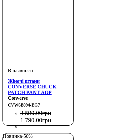
Жіночі штани
CONVERSE CHUCK
PATCH PANT AOP
Converse
CVW6B094-EG7
3 590
.
00
грн
1 790
.
00
грн
Новинка
-50%