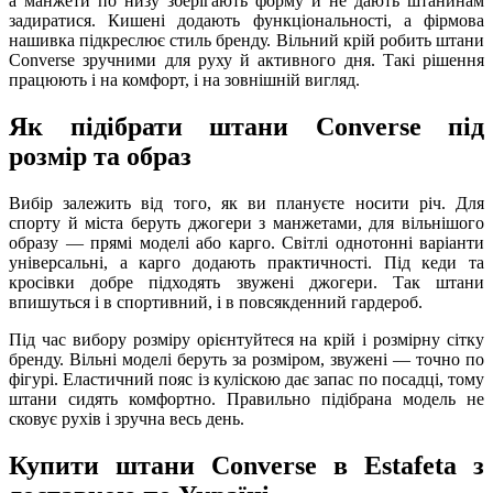
а манжети по низу зберігають форму й не дають штанинам
задиратися. Кишені додають функціональності, а фірмова
нашивка підкреслює стиль бренду. Вільний крій робить штани
Converse зручними для руху й активного дня. Такі рішення
працюють і на комфорт, і на зовнішній вигляд.
Як підібрати штани Converse під
розмір та образ
Вибір залежить від того, як ви плануєте носити річ. Для
спорту й міста беруть джогери з манжетами, для вільнішого
образу — прямі моделі або карго. Світлі однотонні варіанти
універсальні, а карго додають практичності. Під кеди та
кросівки добре підходять звужені джогери. Так штани
впишуться і в спортивний, і в повсякденний гардероб.
Під час вибору розміру орієнтуйтеся на крій і розмірну сітку
бренду. Вільні моделі беруть за розміром, звужені — точно по
фігурі. Еластичний пояс із куліскою дає запас по посадці, тому
штани сидять комфортно. Правильно підібрана модель не
сковує рухів і зручна весь день.
Купити штани Converse в Estafeta з