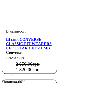
Штани CONVERSE
CLASSIC FIT WEARERS
LEFT STAR CHEV EMB
FLEECE PANT FT
Converse
10023873-001
2 650
.
00
грн
1 820
.
00
грн
Новинка
-66%