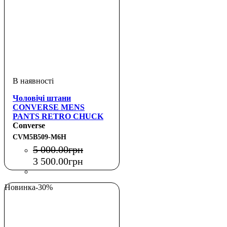
Чоловічі штани
CONVERSE MENS
PANTS RETRO CHUCK
TRACK PANT AOP KNIT
Converse
CVM5B509-M6H
5 000
.
00
грн
3 500
.
00
грн
Новинка
-30%