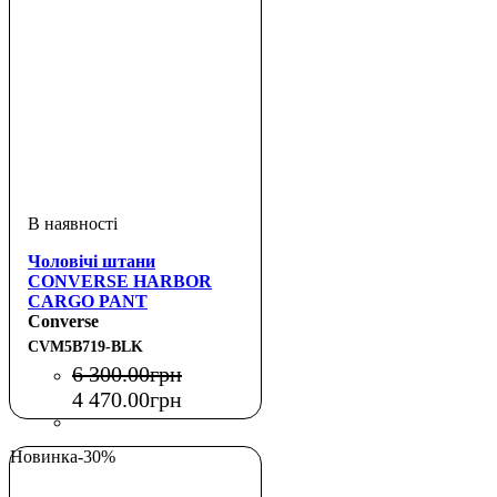
Чоловічі штани
CONVERSE HARBOR
CARGO PANT
Converse
CVM5B719-BLK
6 300
.
00
грн
4 470
.
00
грн
Новинка
-30%