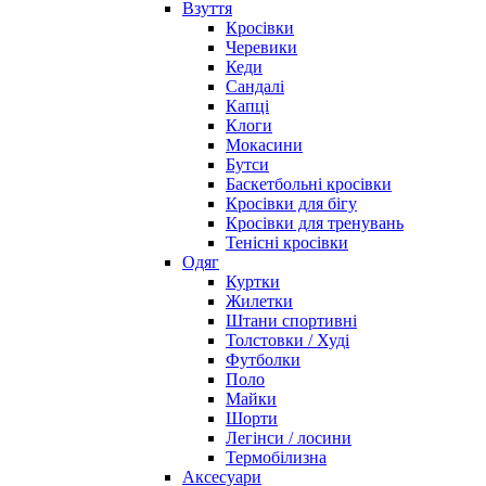
Взуття
Кросівки
Черевики
Кеди
Сандалі
Капці
Клоги
Мокасини
Бутси
Баскетбольні кросівки
Кросівки для бігу
Кросівки для тренувань
Тенісні кросівки
Одяг
Куртки
Жилетки
Штани спортивні
Толстовки / Худі
Футболки
Поло
Майки
Шорти
Легінси / лосини
Термобілизна
Аксесуари