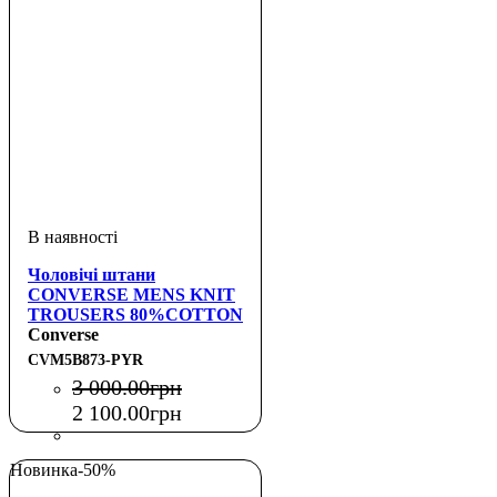
Чоловічі штани
CONVERSE MENS KNIT
TROUSERS 80%COTTON
20%POLYESTER
Converse
CVM5B873-PYR
3 000
.
00
грн
2 100
.
00
грн
Новинка
-50%