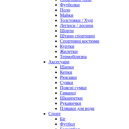
Футболки
Поло
Майки
Толстовки / Худі
Легінси / лосини
Шорти
Штани спортивні
Спортивні костюми
Куртки
Жилетки
Термобілизна
Аксесуари
Шапки
Кепки
Рюкзаки
Сумки
Поясні сумки
Гаманці
Шкарпетки
Рукавички
Пляшки для води
Спорт
Біг
Футбол