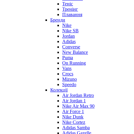
Теніс
Тренінг
Плавання
Бренди
Nike
Nike SB
Jordan
Adidas
Converse
New Balance
Puma
On Running
Vans
Crocs
Mizuno
Speedo
Колекції
Air Jordan Retro
Air Jordan 1
Nike Air Max 90
Air Force 1
Nike Dunk
Nike Cortez
Adidas Samba
Adidas Gazelle