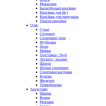
Мокасини
Баскетбольні кросівки
Кросівки для бігу
Кросівки для тренувань
Тенісні кросівки
Одяг
Сукні
Спідниці
Спортивні топи
Футболки
Поло
Майки
Толстовки / Худі
Легінси / лосини
Шорти
Штани спортивні
Спортивні костюми
Куртки
Жилетки
Термобілизна
Аксесуари
Шапки
Кепки
Рюкзаки