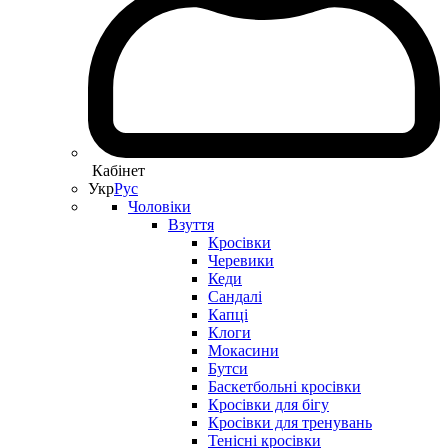
Кабінет
Укр
Рус
Чоловіки
Взуття
Кросівки
Черевики
Кеди
Сандалі
Капці
Клоги
Мокасини
Бутси
Баскетбольні кросівки
Кросівки для бігу
Кросівки для тренувань
Тенісні кросівки