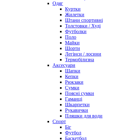
Одяг
Куртки
Жилетки
Штани спортивні
Толстовки / Худі
Футболки
Поло
Майки
Шорти
Легінси / лосини
Термобілизна
Аксесуари
Шапки
Кепки
Рюкзаки
Сумки
Поясні сумки
Гаманці
Шкарпетки
Рукавички
Пляшки для води
Спорт
Біг
Футбол
Баскетбол