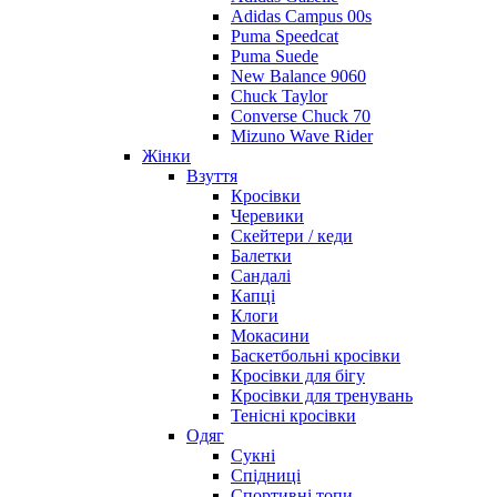
Adidas Campus 00s
Puma Speedcat
Puma Suede
New Balance 9060
Chuck Taylor
Converse Chuck 70
Mizuno Wave Rider
Жінки
Взуття
Кросівки
Черевики
Скейтери / кеди
Балетки
Сандалі
Капці
Клоги
Мокасини
Баскетбольні кросівки
Кросівки для бігу
Кросівки для тренувань
Тенісні кросівки
Одяг
Сукні
Спідниці
Спортивні топи