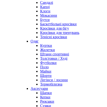
Сандалі
Капці
Клоги
Мокасини
Бутси
Баскетбольні кросівки
Кросівки для бігу
Кросівки для тренувань
Тенісні кросівки
Одяг
Куртки
Жилетки
Штани спортивні
Толстовки / Худі
Футболки
Поло
Майки
Шорти
Легінси / лосини
Термобілизна
Аксесуари
Шапки
Кепки
Рюкзаки
Сумки