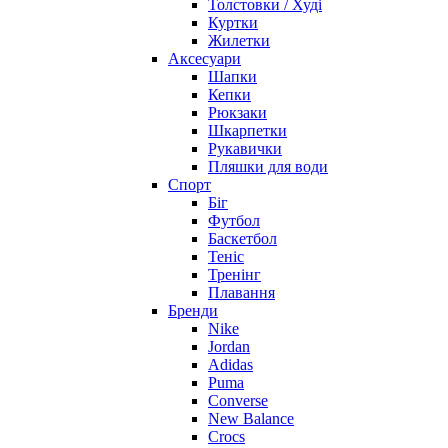
Толстовки / Худі
Куртки
Жилетки
Аксесуари
Шапки
Кепки
Рюкзаки
Шкарпетки
Рукавички
Пляшки для води
Спорт
Біг
Футбол
Баскетбол
Теніс
Тренінг
Плавання
Бренди
Nike
Jordan
Adidas
Puma
Converse
New Balance
Crocs