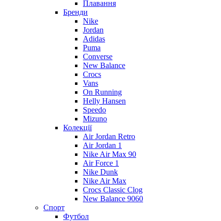
Плавання
Бренди
Nike
Jordan
Adidas
Puma
Converse
New Balance
Crocs
Vans
On Running
Helly Hansen
Speedo
Mizuno
Колекції
Air Jordan Retro
Air Jordan 1
Nike Air Max 90
Air Force 1
Nike Dunk
Nike Air Max
Crocs Classic Clog
New Balance 9060
Спорт
Футбол