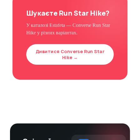
Шукаєте Run Star Hike?
У каталозі Estafeta — Converse Run Star
Hike у різних варіантах.
Дивитися Converse Run Star
Hike →