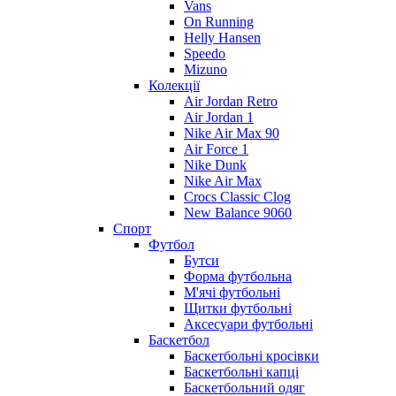
Vans
On Running
Helly Hansen
Speedo
Mizuno
Колекції
Air Jordan Retro
Air Jordan 1
Nike Air Max 90
Air Force 1
Nike Dunk
Nike Air Max
Crocs Classic Clog
New Balance 9060
Спорт
Футбол
Бутси
Форма футбольна
М'ячі футбольні
Щитки футбольні
Аксесуари футбольні
Баскетбол
Баскетбольні кросівки
Баскетбольні капці
Баскетбольний одяг