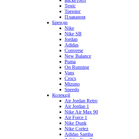
Баскетбол
Теніс
Тренінг
Плавання
Бренди
Nike
Nike SB
Jordan
Adidas
Converse
New Balance
Puma
On Running
Vans
Crocs
Mizuno
Speedo
Колекції
Air Jordan Retro
Air Jordan 1
Nike Air Max 90
Air Force 1
Nike Dunk
Nike Cortez
Adidas Samba