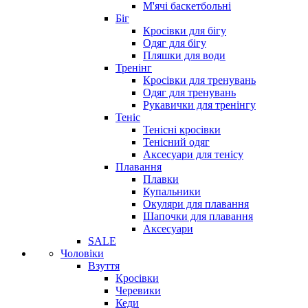
М'ячі баскетбольні
Біг
Кросівки для бігу
Одяг для бігу
Пляшки для води
Тренінг
Кросівки для тренувань
Одяг для тренувань
Рукавички для тренінгу
Теніс
Тенісні кросівки
Тенісний одяг
Аксесуари для тенісу
Плавання
Плавки
Купальники
Окуляри для плавання
Шапочки для плавання
Аксесуари
SALE
Чоловіки
Взуття
Кросівки
Черевики
Кеди