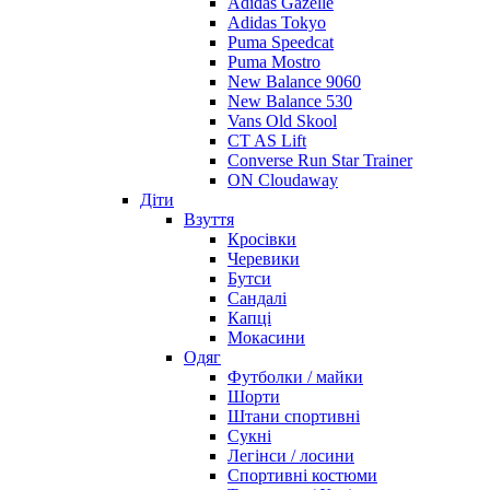
Adidas Gazelle
Adidas Tokyo
Puma Speedcat
Puma Mostro
New Balance 9060
New Balance 530
Vans Old Skool
CT AS Lift
Converse Run Star Trainer
ON Cloudaway
Діти
Взуття
Кросівки
Черевики
Бутси
Сандалі
Капці
Мокасини
Одяг
Футболки / майки
Шорти
Штани спортивні
Сукні
Легінси / лосини
Спортивні костюми