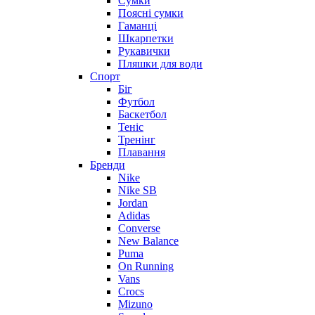
Сумки
Поясні сумки
Гаманці
Шкарпетки
Рукавички
Пляшки для води
Спорт
Біг
Футбол
Баскетбол
Теніс
Тренінг
Плавання
Бренди
Nike
Nike SB
Jordan
Adidas
Converse
New Balance
Puma
On Running
Vans
Crocs
Mizuno