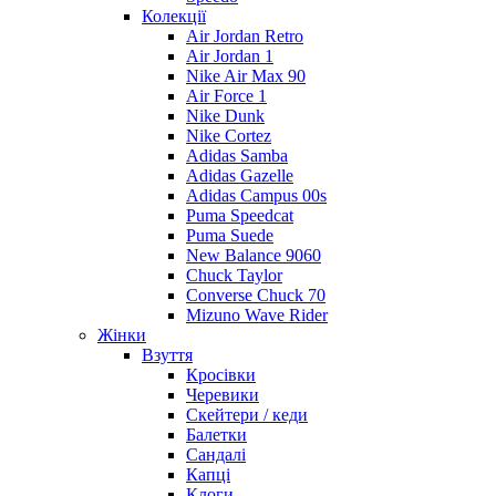
Колекції
Air Jordan Retro
Air Jordan 1
Nike Air Max 90
Air Force 1
Nike Dunk
Nike Cortez
Adidas Samba
Adidas Gazelle
Adidas Campus 00s
Puma Speedcat
Puma Suede
New Balance 9060
Chuck Taylor
Converse Chuck 70
Mizuno Wave Rider
Жінки
Взуття
Кросівки
Черевики
Скейтери / кеди
Балетки
Сандалі
Капці
Клоги