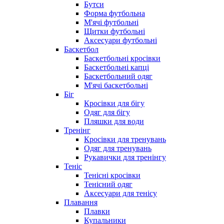
Бутси
Форма футбольна
М'ячі футбольні
Щитки футбольні
Аксесуари футбольні
Баскетбол
Баскетбольні кросівки
Баскетбольні капці
Баскетбольний одяг
М'ячі баскетбольні
Біг
Кросівки для бігу
Одяг для бігу
Пляшки для води
Тренінг
Кросівки для тренувань
Одяг для тренувань
Рукавички для тренінгу
Теніс
Тенісні кросівки
Тенісний одяг
Аксесуари для тенісу
Плавання
Плавки
Купальники