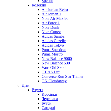
Speedo
Колекції
Air Jordan Retro
Air Jordan 1
Nike Air Max 90
Air Force 1
Nike Dunk
Nike Cortez
Adidas Samba
Adidas Gazelle
Adidas Tokyo
Puma Speedcat
Puma Mostro
New Balance 9060
New Balance 530
Vans Old Skool
CT AS Lift
Converse Run Star Trainer
ON Cloudaway
Діти
Взуття
Кросівки
Черевики
Бутси
Сандалі