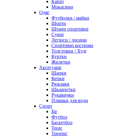
Капці
Мокасини
Одяг
Футболки / майки
Шорти
Штани спортивні
Сукні
Легінси / лосини
Спортивні костюми
Толстовки / Худі
Куртки
Жилетки
Аксесуари
Шапки
Кепки
Рюкзаки
Шкарпетки
Рукавички
Пляшки для води
Спорт
Біг
Футбол
Баскетбол
Теніс
Тренінг