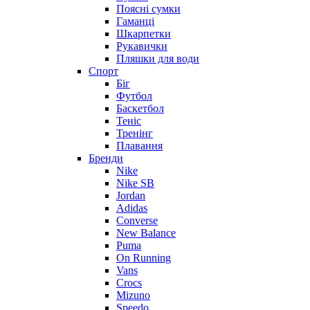
Поясні сумки
Гаманці
Шкарпетки
Рукавички
Пляшки для води
Спорт
Біг
Футбол
Баскетбол
Теніс
Тренінг
Плавання
Бренди
Nike
Nike SB
Jordan
Adidas
Converse
New Balance
Puma
On Running
Vans
Crocs
Mizuno
Speedo