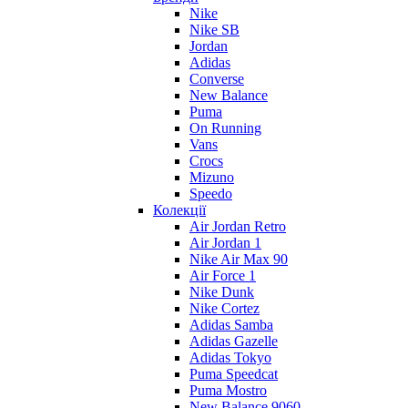
Nike
Nike SB
Jordan
Adidas
Converse
New Balance
Puma
On Running
Vans
Crocs
Mizuno
Speedo
Колекції
Air Jordan Retro
Air Jordan 1
Nike Air Max 90
Air Force 1
Nike Dunk
Nike Cortez
Adidas Samba
Adidas Gazelle
Adidas Tokyo
Puma Speedcat
Puma Mostro
New Balance 9060