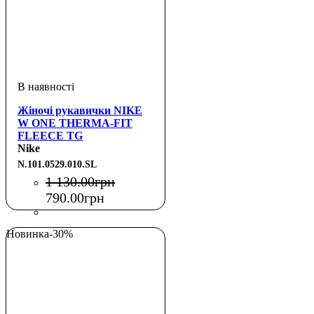
Жіночі рукавички NIKE
W ONE THERMA-FIT
FLEECE TG
BLACK/WHITE S
Nike
N.101.0529.010.SL
1 130
.
00
грн
790
.
00
грн
Новинка
-30%