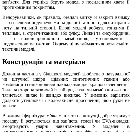
зап’ястя. Для турніка беруть моделі з посиленням хвата й
протиковзним покриттям.
Велорукавички, як правило, безпалі влітку й закриті взимку
— з гелевими подушечками на долоні та зоною для витирання
поту на тильній стороні. Бігові моделі роблять тонкими й
теплими, зі стретч-тканини або флісу. Лижні та сноубордичні
— з водонепроникною мембраною, утеплювачем і
подовженою манжетою. Окрему нішу займають воротарські та
тактичні моделі.
Конструкція та матеріали
Долонна частина у більшості моделей зроблена з натуральної
чи штучної шкіри, щільних синтетичних тканин або
комбінації з силіконовими накладками для кращого зчеплення.
Тильна сторона зазвичай із лайкри, сітки чи мембрани — вона
тягнеться, дихає й швидко висихає. У зимових варіантах
додають утеплювач і водозахисне просочення, щоб руки не
мерзли.
Важлива і фурнітура: м’яка манжета на липучці добре утримує
посадку й регулюється під зап’ястя, гелеві чи EVA-вкладки
амортизують ударні навантаження. У моделей із
напульсниками є щільна стрічка, яка фіксує кисть під час