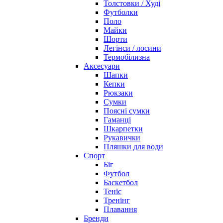
Толстовки / Худі
Футболки
Поло
Майки
Шорти
Легінси / лосини
Термобілизна
Аксесуари
Шапки
Кепки
Рюкзаки
Сумки
Поясні сумки
Гаманці
Шкарпетки
Рукавички
Пляшки для води
Спорт
Біг
Футбол
Баскетбол
Теніс
Тренінг
Плавання
Бренди