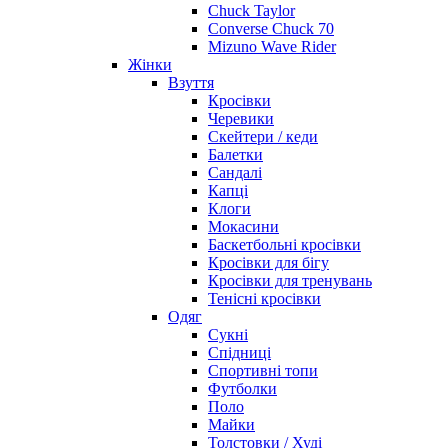
Chuck Taylor
Converse Chuck 70
Mizuno Wave Rider
Жінки
Взуття
Кросівки
Черевики
Скейтери / кеди
Балетки
Сандалі
Капці
Клоги
Мокасини
Баскетбольні кросівки
Кросівки для бігу
Кросівки для тренувань
Тенісні кросівки
Одяг
Сукні
Спідниці
Спортивні топи
Футболки
Поло
Майки
Толстовки / Худі