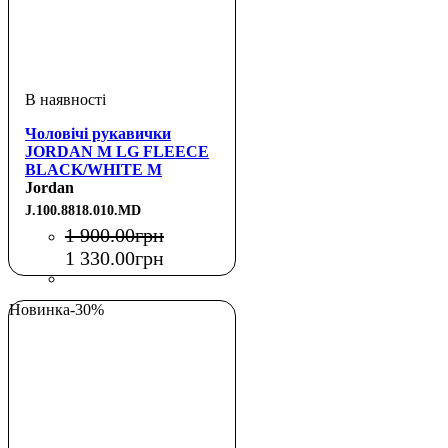
Чоловічі рукавички
JORDAN M LG FLEECE
BLACK/WHITE M
Jordan
J.100.8818.010.MD
1 900
.
00
грн
1 330
.
00
грн
Новинка
-30%