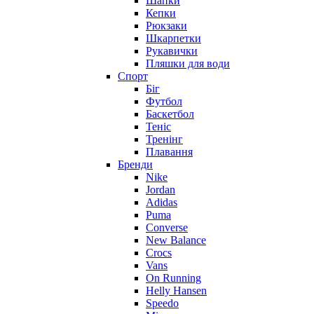
Шапки
Кепки
Рюкзаки
Шкарпетки
Рукавички
Пляшки для води
Спорт
Біг
Футбол
Баскетбол
Теніс
Тренінг
Плавання
Бренди
Nike
Jordan
Adidas
Puma
Converse
New Balance
Crocs
Vans
On Running
Helly Hansen
Speedo