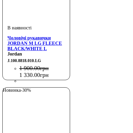
Чоловічі рукавички
JORDAN M LG FLEECE
BLACK/WHITE L
Jordan
J.100.8818.010.LG
1 900
.
00
грн
1 330
.
00
грн
Новинка
-30%