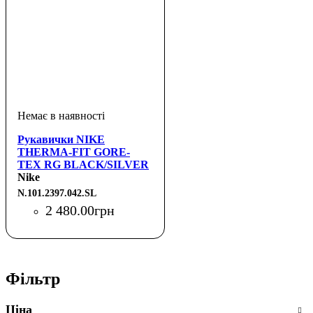
Рукавички NIKE
THERMA-FIT GORE-
TEX RG BLACK/SILVER
S
Nike
N.101.2397.042.SL
2 480
.
00
грн
Фільтр
Ціна