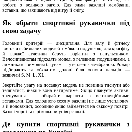
роботи з великою вагою. Для зими важливі мембранні
вставки, що захищають від вітру й снігу.
Як обрати спортивні рукавички під
свою задачу
Головний критерій — дисципліна. Для залу й фітнесу
вистачить безпалих моделей з м’якою подушкою, для кросфіту
й важкої атлетики беруть варіанти з напульсником.
Велосипедистам підходять моделі з гелевими подушечками, а
лижникам і зимовим бігунам — утеплені з мембраною. Розмір
підбирають за обхватом долоні біля основи пальців —
зазвичай S, M, L, XL.
Звертайте увагу на посадку: модель не повинна тиснути або
теліпатися, інакше вона натиратиме. Якщо плануєте активні
тренування — обирайте варіанти з вентиляційними
вставками. Для холодного сезону важливі не лише утеплювач,
а й водозахист, особливо якщо займаєтеся на свіжому повітрі.
Базові чорні та сірі кольори універсальні.
Де купити спортивні рукавички з