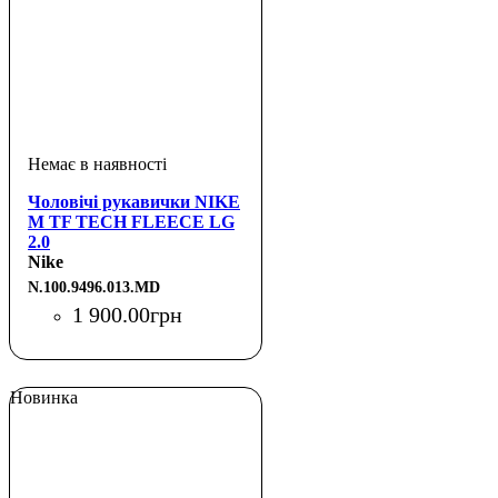
Чоловічі рукавички NIKE
M TF TECH FLEECE LG
2.0
BLACK/BLACK/BLACK
Nike
M
N.100.9496.013.MD
1 900
.
00
грн
Новинка