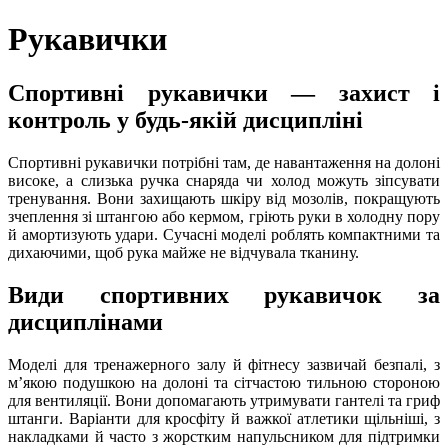
Рукавички
Спортивні рукавички — захист і
контроль у будь-якій дисципліні
Спортивні рукавички потрібні там, де навантаження на долоні
високе, а слизька ручка снаряда чи холод можуть зіпсувати
тренування. Вони захищають шкіру від мозолів, покращують
зчеплення зі штангою або кермом, гріють руки в холодну пору
й амортизують удари. Сучасні моделі роблять компактними та
дихаючими, щоб рука майже не відчувала тканину.
Види спортивних рукавичок за
дисциплінами
Моделі для тренажерного залу й фітнесу зазвичай безпалі, з
м’якою подушкою на долоні та сітчастою тильною стороною
для вентиляції. Вони допомагають утримувати гантелі та гриф
штанги. Варіанти для кросфіту й важкої атлетики щільніші, з
накладками й часто з жорстким напульсником для підтримки