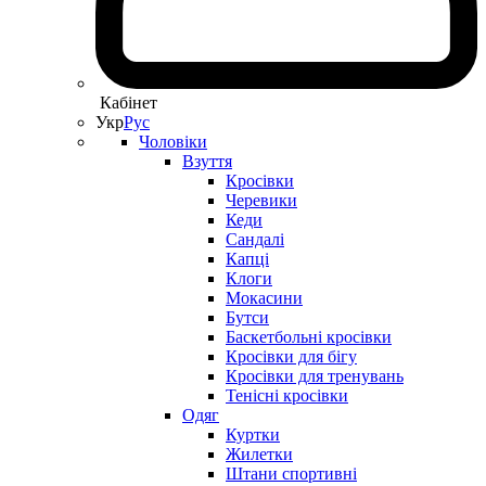
Кабінет
Укр
Рус
Чоловіки
Взуття
Кросівки
Черевики
Кеди
Сандалі
Капці
Клоги
Мокасини
Бутси
Баскетбольні кросівки
Кросівки для бігу
Кросівки для тренувань
Тенісні кросівки
Одяг
Куртки
Жилетки
Штани спортивні