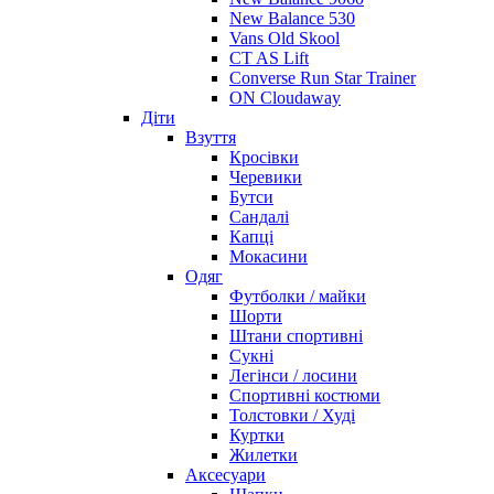
New Balance 530
Vans Old Skool
CT AS Lift
Converse Run Star Trainer
ON Cloudaway
Діти
Взуття
Кросівки
Черевики
Бутси
Сандалі
Капці
Мокасини
Одяг
Футболки / майки
Шорти
Штани спортивні
Сукні
Легінси / лосини
Спортивні костюми
Толстовки / Худі
Куртки
Жилетки
Аксесуари