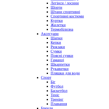
Легінси / лосини
Шорти
Штани спортивні
Спортивні костюми
Куртки
Жилетки
Термобілизна
Аксесуари
Шапки
Кепки
Рюкзаки
Сумки
Поясні сумки
Гаманці
Шкарпетки
Рукавички
Пляшки для води
Спорт
Біг
Футбол
Баскетбол
Теніс
Тренінг
Плавання
Бренди