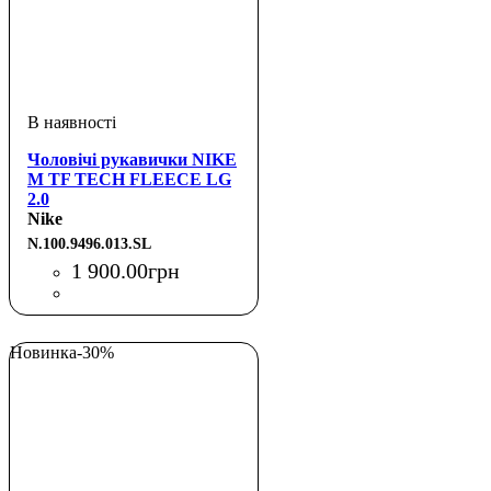
Чоловічі рукавички NIKE
M TF TECH FLEECE LG
2.0
BLACK/BLACK/BLACK
Nike
S
N.100.9496.013.SL
1 900
.
00
грн
Новинка
-30%