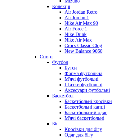
Mizuno
Колекції
Air Jordan Retro
Air Jordan 1
Nike Air Max 90
Air Force 1
Nike Dunk
Nike Air Max
Crocs Classic Clog
New Balance 9060
Спорт
Футбол
Бутси
Форма футбольна
М'ячі футбольні
Щитки футбольні
Аксесуари футбольні
Баскетбол
Баскетбольні кросівки
Баскетбольні капці
Баскетбольний одяг
М'ячі баскетбольні
Біг
Кросівки для бігу
Одяг для бігу