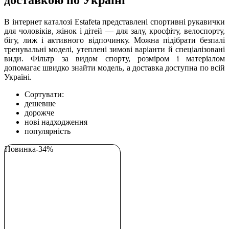
доставкою по Україні
В інтернет каталозі Estafeta представлені спортивні рукавички
для чоловіків, жінок і дітей — для залу, кросфіту, велоспорту,
бігу, лиж і активного відпочинку. Можна підібрати безпалі
тренувальні моделі, утеплені зимові варіанти й спеціалізовані
види. Фільтр за видом спорту, розміром і матеріалом
допомагає швидко знайти модель, а доставка доступна по всій
Україні.
Сортувати:
дешевше
дорожче
нові надходження
популярність
Новинка
-34%