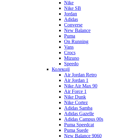
Nike
Nike SB
Jordan
Adidas
Converse
New Balance
Puma
On Running
Vans
Crocs
Mizuno
Speedo
Колекції
Air Jordan Retro
Air Jordan 1
Nike Air Max 90
Air Force 1
Nike Dunk
Nike Cortez
Adidas Samba
Adidas Gazelle
Adidas Campus 00s
Puma Speedcat
Puma Suede
New Balance 9060