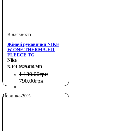
Жіночі рукавички NIKE
W ONE THERMA-FIT
FLEECE TG
BLACK/WHITE M
Nike
N.101.0529.010.MD
1 130
.
00
грн
790
.
00
грн
Новинка
-30%