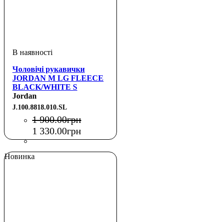
Чоловічі рукавички
JORDAN M LG FLEECE
BLACK/WHITE S
Jordan
J.100.8818.010.SL
1 900
.
00
грн
1 330
.
00
грн
Новинка