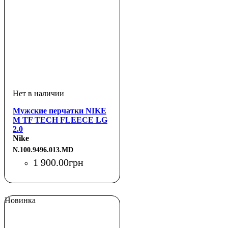
Мужские перчатки NIKE
M TF TECH FLEECE LG
2.0
BLACK/BLACK/BLACK
Nike
M
N.100.9496.013.MD
1 900
.
00
грн
Новинка