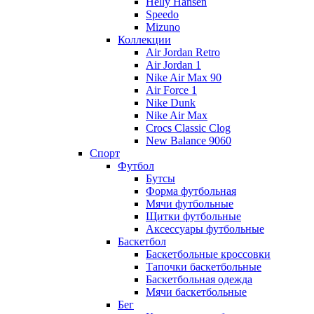
Helly Hansen
Speedo
Mizuno
Коллекции
Air Jordan Retro
Air Jordan 1
Nike Air Max 90
Air Force 1
Nike Dunk
Nike Air Max
Crocs Classic Clog
New Balance 9060
Спорт
Футбол
Бутсы
Форма футбольная
Мячи футбольные
Щитки футбольные
Аксессуары футбольные
Баскетбол
Баскетбольные кроссовки
Тапочки баскетбольные
Баскетбольная одежда
Мячи баскетбольные
Бег