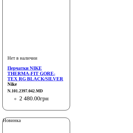
Перчатки NIKE
THERMA-FIT GORE-
TEX RG BLACK/SILVER
M
Nike
N.101.2397.042.MD
2 480
.
00
грн
Новинка