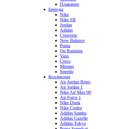
Плавание
Бренды
Nike
Nike SB
Jordan
Adidas
Converse
New Balance
Puma
On Running
Vans
Crocs
Mizuno
Speedo
Коллекции
Air Jordan Retro
Air Jordan 1
Nike Air Max 90
Air Force 1
Nike Dunk
Nike Cortez
Adidas Samba
Adidas Gazelle
Adidas Tokyo
Puma Speedcat