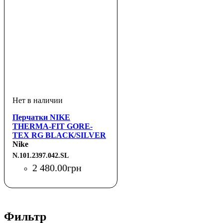
Перчатки NIKE
THERMA-FIT GORE-
TEX RG BLACK/SILVER
S
Nike
N.101.2397.042.SL
2 480
.
00
грн
Фильтр