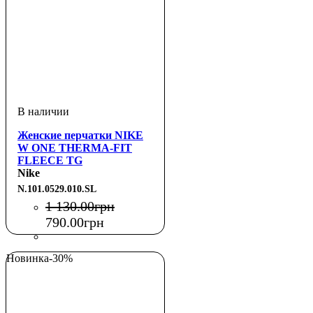
Женские перчатки NIKE
W ONE THERMA-FIT
FLEECE TG
BLACK/WHITE S
Nike
N.101.0529.010.SL
1 130
.
00
грн
790
.
00
грн
Новинка
-30%