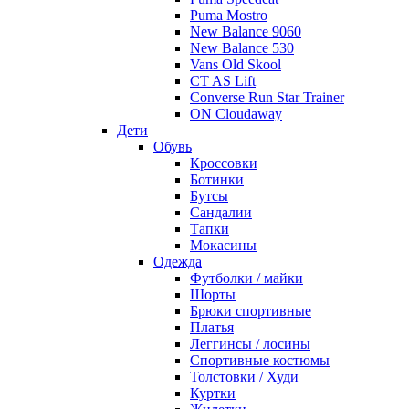
Puma Mostro
New Balance 9060
New Balance 530
Vans Old Skool
CT AS Lift
Converse Run Star Trainer
ON Cloudaway
Дети
Обувь
Кроссовки
Ботинки
Бутсы
Сандалии
Тапки
Мокасины
Одежда
Футболки / майки
Шорты
Брюки спортивные
Платья
Леггинсы / лосины
Спортивные костюмы
Толстовки / Худи
Куртки