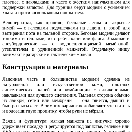
плотнее, с накладками и часто с жёстким напульсником для
поддержки запястья. Для турника берут модели с усилением
хвата и противоскользящим покрытием.
Велоперчатки, как правило, беспалые летом и закрытые
зимой — с гелевыми подушечками на ладони и зоной для
вытирания пота на тыльной стороне. Беговые модели делают
тонкими и тёплыми, из стрейч-ткани или флиса. Лыжные и
сноубордические — с водонепроницаемой мембраной,
утеплителем и удлинённой манжетой. Отдельную нишу
занимают вратарские и тактические модели.
Конструкция и материалы
Ладонная часть в большинстве моделей сделана из
натуральной или искусственной кожи, плотных
синтетических тканей или комбинации с силиконовыми
накладками для лучшего сцепления. Тыльная сторона обычно
из лайкры, сетки или мембраны — она тянется, дышит и
быстро высыхает. В зимних вариантах добавляют утеплитель
и водозащитную пропитку, чтобы руки не мёрзли.
Важна и фурнитура: мягкая манжета на липучке хорошо
удерживает посадку и регулируется под запястье, гелевые или
EVA-вкладки амортизируют ударные нагрузки. У моделей с