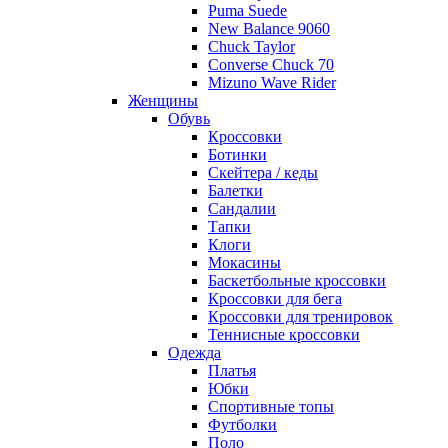
Puma Suede
New Balance 9060
Chuck Taylor
Converse Chuck 70
Mizuno Wave Rider
Женщины
Обувь
Кроссовки
Ботинки
Скейтера / кеды
Балетки
Сандалии
Тапки
Клоги
Мокасины
Баскетбольные кроссовки
Кроссовки для бега
Кроссовки для тренировок
Теннисные кроссовки
Одежда
Платья
Юбки
Спортивные топы
Футболки
Поло