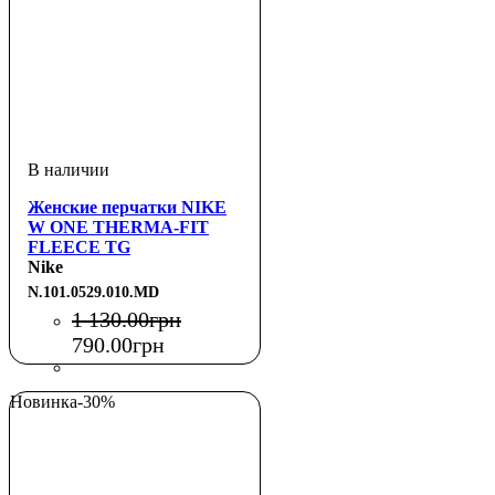
Женские перчатки NIKE
W ONE THERMA-FIT
FLEECE TG
BLACK/WHITE M
Nike
N.101.0529.010.MD
1 130
.
00
грн
790
.
00
грн
Новинка
-30%