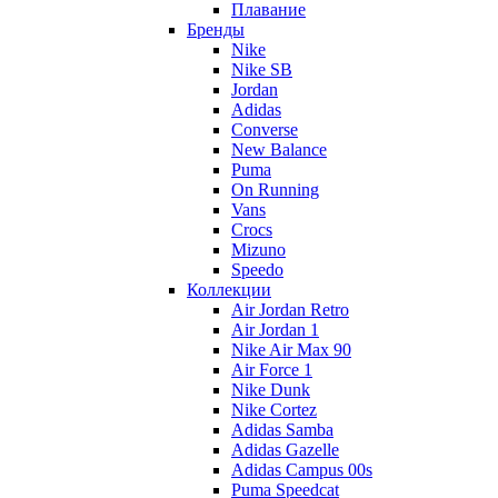
Плавание
Бренды
Nike
Nike SB
Jordan
Adidas
Converse
New Balance
Puma
On Running
Vans
Crocs
Mizuno
Speedo
Коллекции
Air Jordan Retro
Air Jordan 1
Nike Air Max 90
Air Force 1
Nike Dunk
Nike Cortez
Adidas Samba
Adidas Gazelle
Adidas Campus 00s
Puma Speedcat