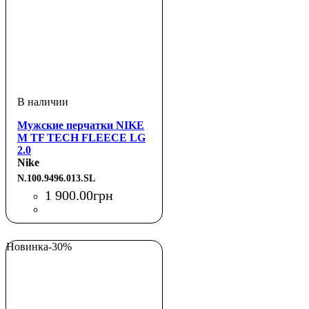
Мужские перчатки NIKE
M TF TECH FLEECE LG
2.0
BLACK/BLACK/BLACK
Nike
S
N.100.9496.013.SL
1 900
.
00
грн
Новинка
-30%