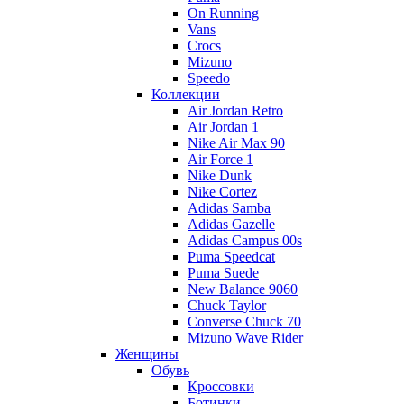
On Running
Vans
Crocs
Mizuno
Speedo
Коллекции
Air Jordan Retro
Air Jordan 1
Nike Air Max 90
Air Force 1
Nike Dunk
Nike Cortez
Adidas Samba
Adidas Gazelle
Adidas Campus 00s
Puma Speedcat
Puma Suede
New Balance 9060
Chuck Taylor
Converse Chuck 70
Mizuno Wave Rider
Женщины
Обувь
Кроссовки
Ботинки