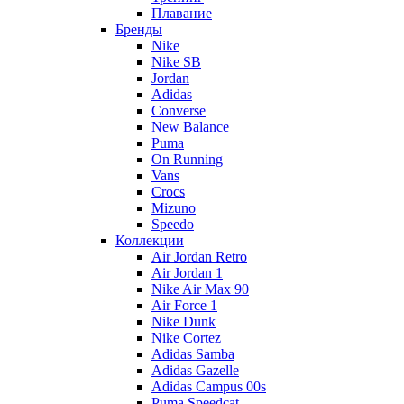
Плавание
Бренды
Nike
Nike SB
Jordan
Adidas
Converse
New Balance
Puma
On Running
Vans
Crocs
Mizuno
Speedo
Коллекции
Air Jordan Retro
Air Jordan 1
Nike Air Max 90
Air Force 1
Nike Dunk
Nike Cortez
Adidas Samba
Adidas Gazelle
Adidas Campus 00s
Puma Speedcat