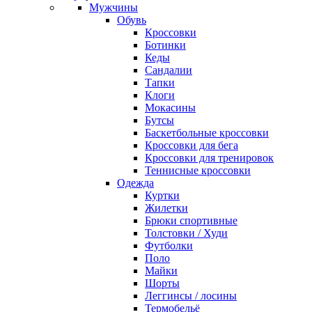
Мужчины
Обувь
Кроссовки
Ботинки
Кеды
Сандалии
Тапки
Клоги
Мокасины
Бутсы
Баскетбольные кроссовки
Кроссовки для бега
Кроссовки для тренировок
Теннисные кроссовки
Одежда
Куртки
Жилетки
Брюки спортивные
Толстовки / Худи
Футболки
Поло
Майки
Шорты
Леггинсы / лосины
Термобельё