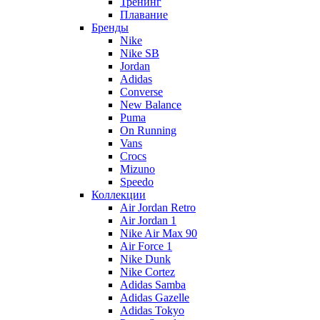
Тренинг
Плавание
Бренды
Nike
Nike SB
Jordan
Adidas
Converse
New Balance
Puma
On Running
Vans
Crocs
Mizuno
Speedo
Коллекции
Air Jordan Retro
Air Jordan 1
Nike Air Max 90
Air Force 1
Nike Dunk
Nike Cortez
Adidas Samba
Adidas Gazelle
Adidas Tokyo