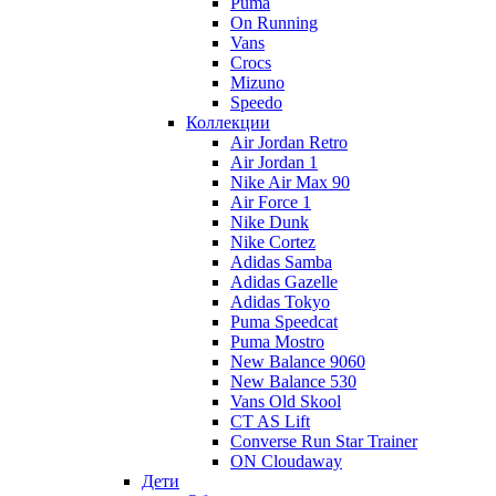
Puma
On Running
Vans
Crocs
Mizuno
Speedo
Коллекции
Air Jordan Retro
Air Jordan 1
Nike Air Max 90
Air Force 1
Nike Dunk
Nike Cortez
Adidas Samba
Adidas Gazelle
Adidas Tokyo
Puma Speedcat
Puma Mostro
New Balance 9060
New Balance 530
Vans Old Skool
CT AS Lift
Converse Run Star Trainer
ON Cloudaway
Дети