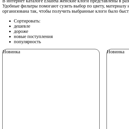
В интернет каталоге Estafeta женские клоги представлены в р
Удобные фильтры помогают сузить выбор по цвету, материалу и
организована так, чтобы получить выбранные клоги было быст
Сортировать:
дешевле
дороже
новые поступления
популярность
Новинка
Новинка