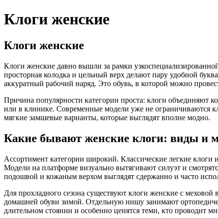
Клоги женские
Клоги женские
Клоги женские давно вышли за рамки узкоспециализированной 
просторная колодка и цельный верх делают пару удобной буквал
аккуратный рабочий наряд. Это обувь, в которой можно провест
Причина популярности категории проста: клоги объединяют ком
или в клинике. Современные модели уже не ограничиваются 
мягкие замшевые варианты, которые выглядят вполне модно.
Какие бывают женские клоги: виды и 
Ассортимент категории широкий. Классические легкие клоги из
Модели на платформе визуально вытягивают силуэт и смотрятс
подошвой и кожаным верхом выглядят сдержанно и часто испол
Для прохладного сезона существуют клоги женские с меховой 
домашней обуви зимой. Отдельную нишу занимают ортопедичес
длительном стоянии и особенно ценятся теми, кто проводит мно