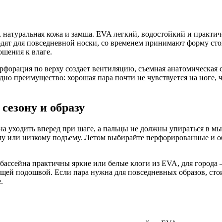
натуральная кожа и замша. EVA легкий, водостойкий и практиче
дят для повседневной носки, со временем принимают форму сто
ошения к влаге.
рфорация по верху создает вентиляцию, съемная анатомическая с
но преимущество: хорошая пара почти не чувствуется на ноге, ч
сезону и образу
на уходить вперед при шаге, а пальцы не должны упираться в м
му или низкому подъему. Летом выбирайте перфорированные и о
 бассейна практичны яркие или белые клоги из EVA, для города
щей подошвой. Если пара нужна для повседневных образов, сто
.