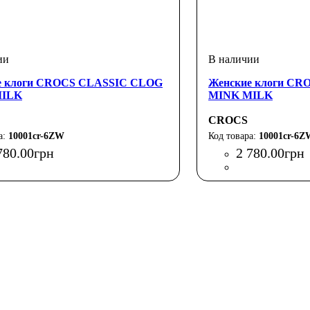
е клоги CROCS CLASSIC CLOG
Женские клоги C
MILK
MINK MILK
CROCS
10001cr-6ZW
10001cr-6Z
780
.
00
грн
2 780
.
00
грн