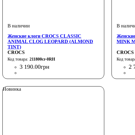
Женские клоги CROCS CLASSIC
Женски
ANIMAL CLOG LEOPARD (ALMOND
MINK 
TINT)
CROCS
CROCS
211800cr-0RH
3 190
.
00
грн
2 
Новинка