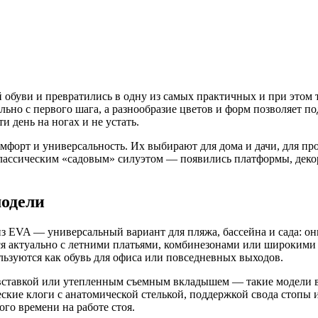
обуви и превратились в одну из самых практичных и при этом 
ьно с первого шага, а разнообразие цветов и форм позволяет по
и день на ногах и не устать.
форт и универсальность. Их выбирают для дома и дачи, для прог
классическим «садовым» силуэтом — появились платформы, дек
модели
 EVA — универсальный вариант для пляжа, бассейна и сада: они 
я актуально с летними платьями, комбинезонами или широкими 
ьзуются как обувь для офиса или повседневных выходов.
вставкой или утепленным съемным вкладышем — такие модели вы
кие клоги с анатомической стелькой, поддержкой свода стопы 
го времени на работе стоя.