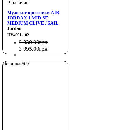
Мужские кроссовки AIR
JORDAN 1 MID SE
MEDIUM OLIVE / SAIL
Jordan
HV4091-102
9 330
.
00
грн
3 995
.
00
грн
Новинка
-50%