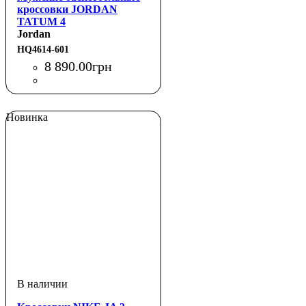
кроссовки JORDAN
TATUM 4
Jordan
HQ4614-601
8 890
.
00
грн
Новинка