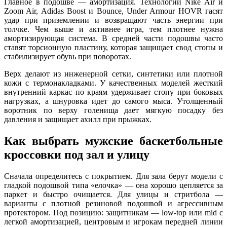
Главное в подошве — амортизация. Технологии Nike Air и
Zoom Air, Adidas Boost и Bounce, Under Armour HOVR гасят
удар при приземлении и возвращают часть энергии при
толчке. Чем выше и активнее игра, тем плотнее нужна
амортизирующая система. В средней части подошвы часто
ставят торсионную пластину, которая защищает свод стопы и
стабилизирует обувь при поворотах.
Верх делают из инженерной сетки, синтетики или плотной
кожи с термонакладками. У качественных моделей жесткий
внутренний каркас по краям удерживает стопу при боковых
нагрузках, а шнуровка идет до самого мыса. Утолщенный
воротник по верху голенища дает мягкую посадку без
давления и защищает ахилл при прыжках.
Как выбрать мужские баскетбольные
кроссовки под зал и улицу
Сначала определитесь с покрытием. Для зала берут модели с
гладкой подошвой типа «елочка» — она хорошо цепляется за
паркет и быстро очищается. Для улицы и стритбола —
варианты с плотной резиновой подошвой и агрессивным
протектором. Под позицию: защитникам — low-top или mid с
легкой амортизацией, центровым и игрокам передней линии