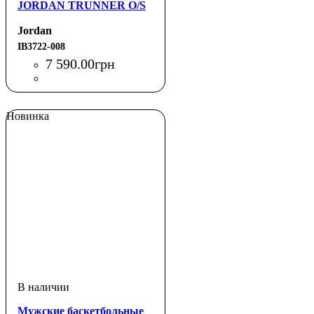
JORDAN TRUNNER O/S
Jordan
IB3722-008
7 590
.
00
грн
Новинка
Мужские баскетбольные