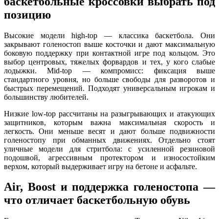
баскетбольные кроссовки выбрать под
позицию
Высокие модели high-top — классика баскетбола. Они
закрывают голеностоп выше косточки и дают максимальную
боковую поддержку при контактной игре под кольцом. Это
выбор центровых, тяжелых форвардов и тех, у кого слабые
лодыжки. Mid-top — компромисс: фиксация выше
стандартного уровня, но больше свободы для разворотов и
быстрых перемещений. Подходят универсальным игрокам и
большинству любителей.
Низкие low-top рассчитаны на разыгрывающих и атакующих
защитников, которым важна максимальная скорость и
легкость. Они меньше весят и дают больше подвижности
голеностопу при обманных движениях. Отдельно стоят
уличные модели для стритбола: с усиленной резиновой
подошвой, агрессивным протектором и износостойким
верхом, который выдерживает игру на бетоне и асфальте.
Air, Boost и поддержка голеностопа —
что отличает баскетбольную обувь