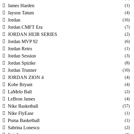
James Harden
(1)
Jayson Tatum
(4)
Jordan
(16)
Jordan CMFT Era
(7)
JORDAN HEIR SERIES
(2)
Jordan MVP 92
(6)
Jordan Retro
(1)
Jordan Session
(3)
Jordan Spizike
(8)
Jordan Trunner
(10)
JORDAN ZION 4
(4)
Kobe Bryant
(4)
LaMelo Ball
(2)
LeBron James
(4)
Nike Basketball
(57)
Nike FlyEase
(1)
Puma Basketball
(1)
Sabrina Lonescu
(2)