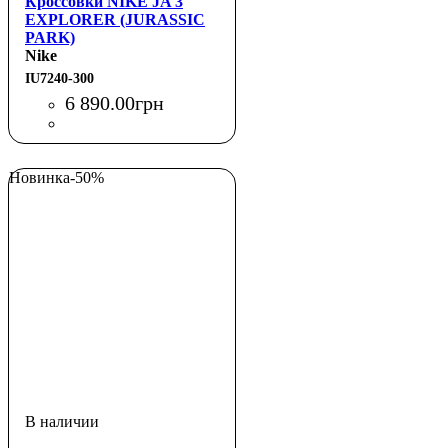
Кроссовки NIKE JA 3
EXPLORER (JURASSIC
PARK)
Nike
IU7240-300
6 890
.
00
грн
Новинка
-50%