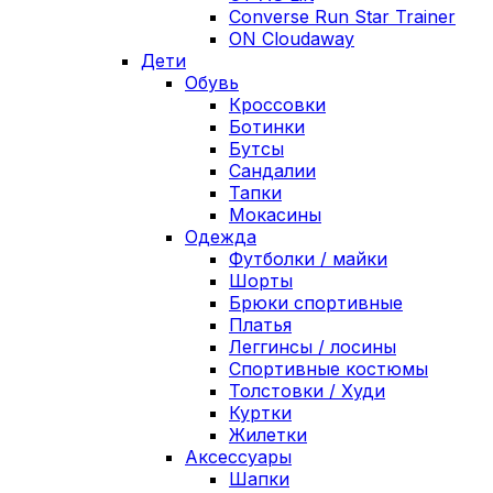
Converse Run Star Trainer
ON Cloudaway
Дети
Обувь
Кроссовки
Ботинки
Бутсы
Сандалии
Тапки
Мокасины
Одежда
Футболки / майки
Шорты
Брюки спортивные
Платья
Леггинсы / лосины
Спортивные костюмы
Толстовки / Худи
Куртки
Жилетки
Аксессуары
Шапки