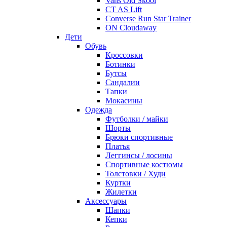
Vans Old Skool
CT AS Lift
Converse Run Star Trainer
ON Cloudaway
Дети
Обувь
Кроссовки
Ботинки
Бутсы
Сандалии
Тапки
Мокасины
Одежда
Футболки / майки
Шорты
Брюки спортивные
Платья
Леггинсы / лосины
Спортивные костюмы
Толстовки / Худи
Куртки
Жилетки
Аксессуары
Шапки
Кепки