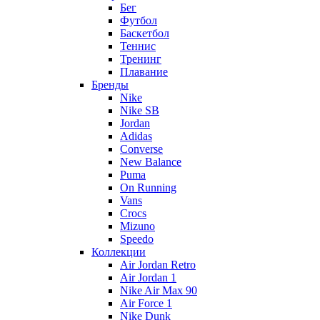
Бег
Футбол
Баскетбол
Теннис
Тренинг
Плавание
Бренды
Nike
Nike SB
Jordan
Adidas
Converse
New Balance
Puma
On Running
Vans
Crocs
Mizuno
Speedo
Коллекции
Air Jordan Retro
Air Jordan 1
Nike Air Max 90
Air Force 1
Nike Dunk