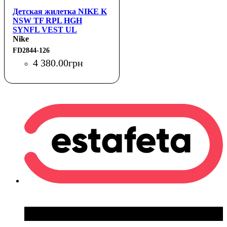
Детская жилетка NIKE K
NSW TF RPL HGH
SYNFL VEST UL
Nike
FD2844-126
4 380
.
00
грн