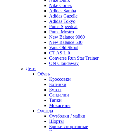
Nike Dunk
Nike Cortez
Adidas Samba
Adidas Gazelle
Adidas Tokyo
Puma Speedcat
Puma Mostro
New Balance 9060
New Balance 530
Vans Old Skool
CT AS Lift
Converse Run Star Trainer
ON Cloudaway
Дети
Обувь
Кроссовки
Ботинки
Бутсы
Сандалии
Тапки
Мокасины
Одежда
Футболки / майки
Шорты
Брюки спортивные