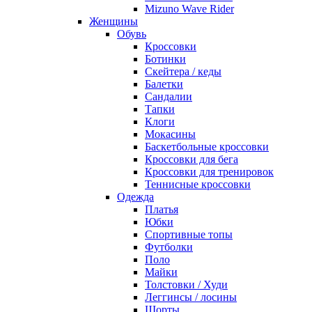
Mizuno Wave Rider
Женщины
Обувь
Кроссовки
Ботинки
Скейтера / кеды
Балетки
Сандалии
Тапки
Клоги
Мокасины
Баскетбольные кроссовки
Кроссовки для бега
Кроссовки для тренировок
Теннисные кроссовки
Одежда
Платья
Юбки
Спортивные топы
Футболки
Поло
Майки
Толстовки / Худи
Леггинсы / лосины
Шорты