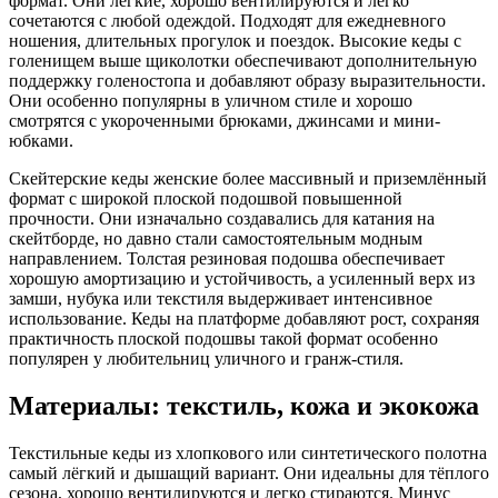
формат. Они лёгкие, хорошо вентилируются и легко
сочетаются с любой одеждой. Подходят для ежедневного
ношения, длительных прогулок и поездок. Высокие кеды с
голенищем выше щиколотки обеспечивают дополнительную
поддержку голеностопа и добавляют образу выразительности.
Они особенно популярны в уличном стиле и хорошо
смотрятся с укороченными брюками, джинсами и мини-
юбками.
Скейтерские кеды женские более массивный и приземлённый
формат с широкой плоской подошвой повышенной
прочности. Они изначально создавались для катания на
скейтборде, но давно стали самостоятельным модным
направлением. Толстая резиновая подошва обеспечивает
хорошую амортизацию и устойчивость, а усиленный верх из
замши, нубука или текстиля выдерживает интенсивное
использование. Кеды на платформе добавляют рост, сохраняя
практичность плоской подошвы такой формат особенно
популярен у любительниц уличного и гранж-стиля.
Материалы: текстиль, кожа и экокожа
Текстильные кеды из хлопкового или синтетического полотна
самый лёгкий и дышащий вариант. Они идеальны для тёплого
сезона, хорошо вентилируются и легко стираются. Минус