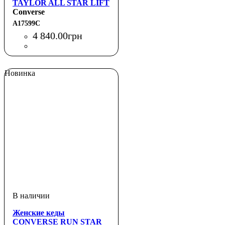
TAYLOR ALL STAR LIFT
HI GROOVY APPLIQUES
Converse
A17599C
4 840
.
00
грн
Новинка
Женские кеды
CONVERSE RUN STAR