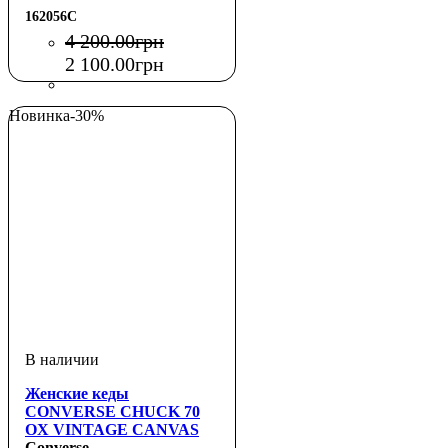
162056C
4 200
.
00
грн
2 100
.
00
грн
Новинка
-30%
Женские кеды
CONVERSE CHUCK 70
OX VINTAGE CANVAS
CLOUDY DAZE
Converse