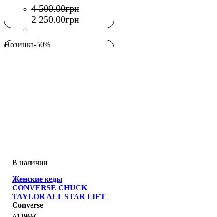
4 500
.
00
грн
2 250
.
00
грн
Новинка
-50%
Женские кеды
CONVERSE CHUCK
TAYLOR ALL STAR LIFT
HI SUEDE BEIGE
Converse
A12966C