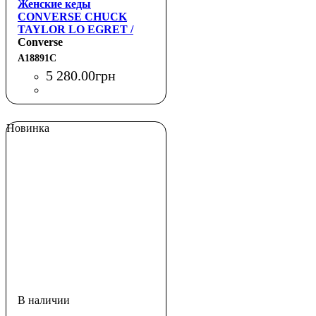
Женские кеды
CONVERSE CHUCK
TAYLOR LO EGRET /
LIGHT GOLD
Converse
A18891C
5 280
.
00
грн
Новинка