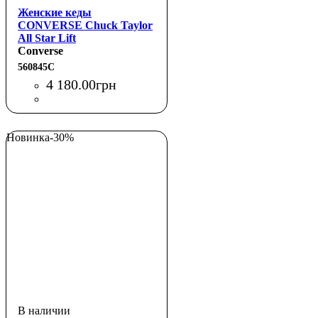
Женские кеды
CONVERSE Chuck Taylor
All Star Lift
Converse
560845C
4 180
.
00
грн
Новинка
-30%