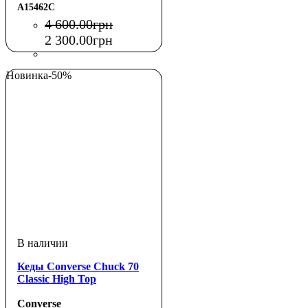
LEOPARD
A15462C
4 600
.
00
грн
2 300
.
00
грн
Новинка
-50%
Кеды Converse Chuck 70
Classic High Top
Converse