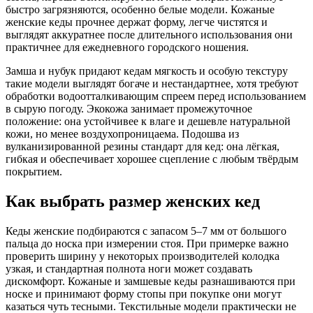
быстро загрязняются, особенно белые модели. Кожаные
женские кеды прочнее держат форму, легче чистятся и
выглядят аккуратнее после длительного использования они
практичнее для ежедневного городского ношения.
Замша и нубук придают кедам мягкость и особую текстуру
такие модели выглядят богаче и нестандартнее, хотя требуют
обработки водоотталкивающим спреем перед использованием
в сырую погоду. Экокожа занимает промежуточное
положение: она устойчивее к влаге и дешевле натуральной
кожи, но менее воздухопроницаема. Подошва из
вулканизированной резины стандарт для кед: она лёгкая,
гибкая и обеспечивает хорошее сцепление с любым твёрдым
покрытием.
Как выбрать размер женских кед
Кеды женские подбираются с запасом 5–7 мм от большого
пальца до носка при измерении стоя. При примерке важно
проверить ширину у некоторых производителей колодка
узкая, и стандартная полнота ноги может создавать
дискомфорт. Кожаные и замшевые кеды разнашиваются при
носке и принимают форму стопы при покупке они могут
казаться чуть тесными. Текстильные модели практически не