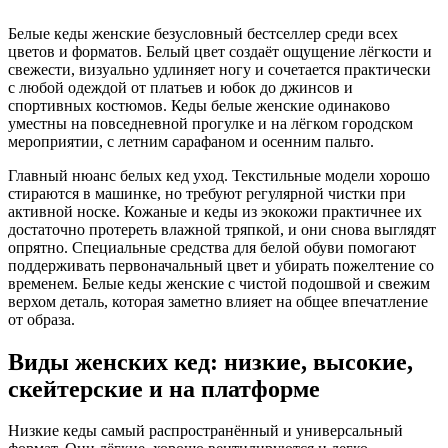
Белые кеды женские безусловный бестселлер среди всех
цветов и форматов. Белый цвет создаёт ощущение лёгкости и
свежести, визуально удлиняет ногу и сочетается практически
с любой одеждой от платьев и юбок до джинсов и
спортивных костюмов. Кеды белые женские одинаково
уместны на повседневной прогулке и на лёгком городском
мероприятии, с летним сарафаном и осенним пальто.
Главный нюанс белых кед уход. Текстильные модели хорошо
стираются в машинке, но требуют регулярной чистки при
активной носке. Кожаные и кеды из экокожи практичнее их
достаточно протереть влажной тряпкой, и они снова выглядят
опрятно. Специальные средства для белой обуви помогают
поддерживать первоначальный цвет и убирать пожелтение со
временем. Белые кеды женские с чистой подошвой и свежим
верхом деталь, которая заметно влияет на общее впечатление
от образа.
Виды женских кед: низкие, высокие,
скейтерские и на платформе
Низкие кеды самый распространённый и универсальный