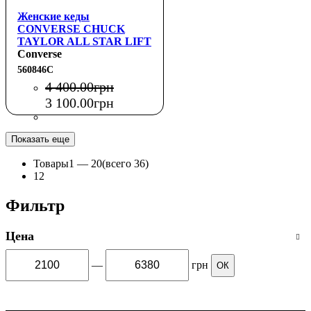
Женские кеды
CONVERSE CHUCK
TAYLOR ALL STAR LIFT
OX
Converse
560846C
4 400
.
00
грн
3 100
.
00
грн
Показать еще
Товары
1 —
20
(всего 36)
1
2
Фильтр
Цена
—
грн
ОК