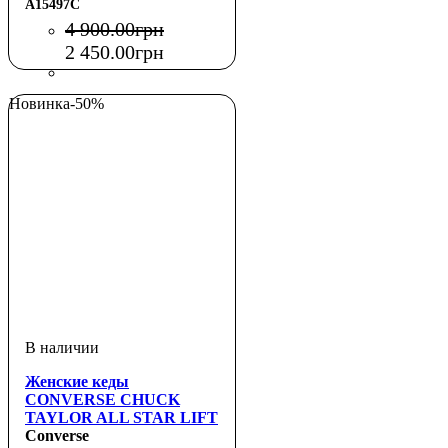
A15497C
4 900
.
00
грн
2 450
.
00
грн
Новинка
-50%
Женские кеды
CONVERSE CHUCK
TAYLOR ALL STAR LIFT
PLATFORM HI
Converse