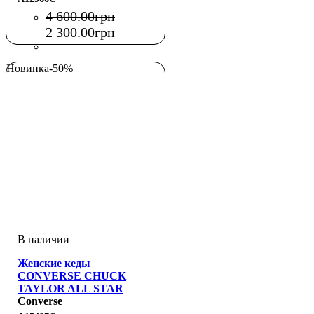
4 600
.
00
грн
2 300
.
00
грн
Новинка
-50%
Женские кеды
CONVERSE CHUCK
TAYLOR ALL STAR
CRUISE OX BLACK /
Converse
ARCHIVE STARS