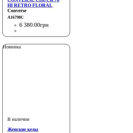
HI RETRO FLORAL
Converse
A16798C
6 380
.
00
грн
Новинка
Женские кеды