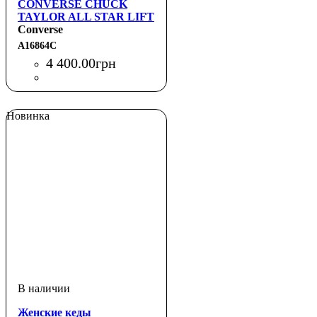
CONVERSE CHUCK
TAYLOR ALL STAR LIFT
HI RETRO FLORAL
Converse
HONEY
A16864C
4 400
.
00
грн
Новинка
Женские кеды