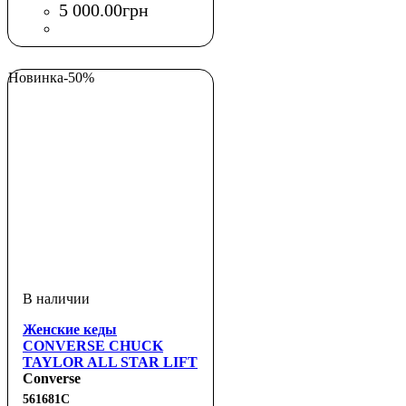
5 000
.
00
грн
Новинка
-50%
Женские кеды
CONVERSE CHUCK
TAYLOR ALL STAR LIFT
OX LEATHER
Converse
561681C