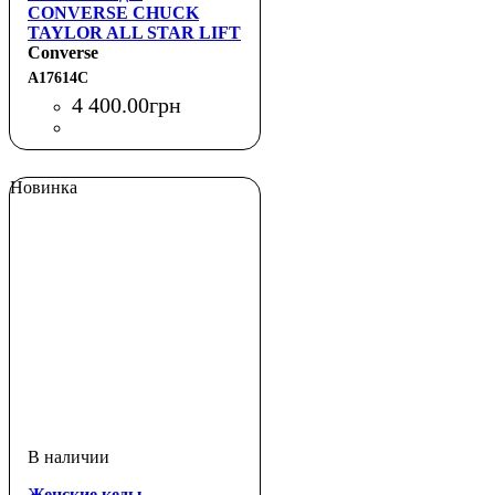
CONVERSE CHUCK
TAYLOR ALL STAR LIFT
HI RETRO FLORAL
Converse
BLACK
A17614C
4 400
.
00
грн
Новинка
Женские кеды