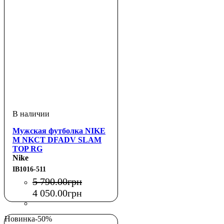
Мужская футболка NIKE
M NKCT DFADV SLAM
TOP RG
Nike
IB1016-511
5 790
.
00
грн
4 050
.
00
грн
Новинка
-50%