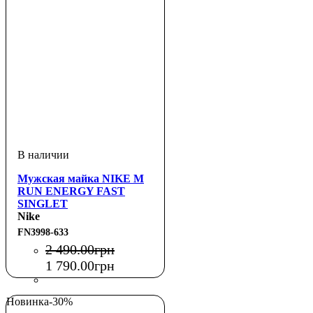
Мужская майка NIKE M
RUN ENERGY FAST
SINGLET
Nike
FN3998-633
2 490
.
00
грн
1 790
.
00
грн
Новинка
-30%