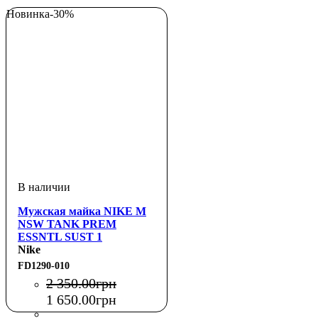
Новинка
-30%
Мужская майка NIKE M
NSW TANK PREM
ESSNTL SUST 1
Nike
FD1290-010
2 350
.
00
грн
1 650
.
00
грн