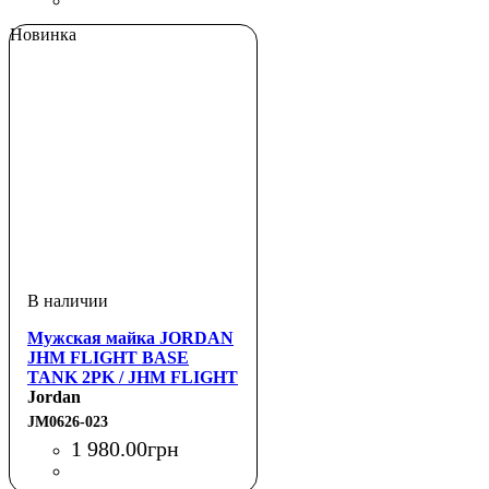
Новинка
Мужская майка JORDAN
JHM FLIGHT BASE
TANK 2PK / JHM FLIGHT
BASE TANK 2PK
Jordan
JM0626-023
1 980
.
00
грн