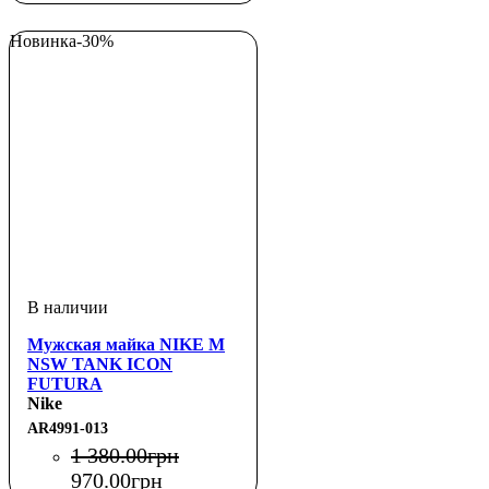
Новинка
-30%
Мужская майка NIKE M
NSW TANK ICON
FUTURA
Nike
AR4991-013
1 380
.
00
грн
970
.
00
грн