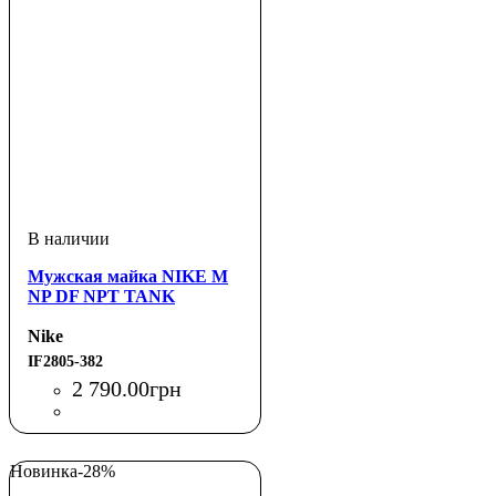
Мужская майка NIKE M
NP DF NPT TANK
Nike
IF2805-382
2 790
.
00
грн
Новинка
-28%