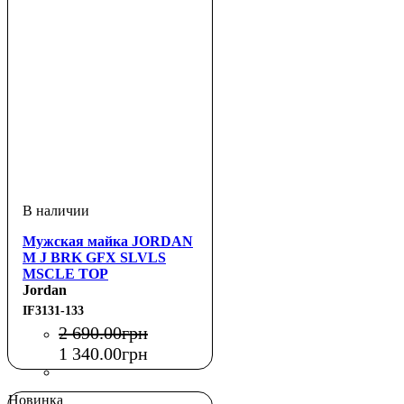
Мужская майка JORDAN
M J BRK GFX SLVLS
MSCLE TOP
Jordan
IF3131-133
2 690
.
00
грн
1 340
.
00
грн
Новинка