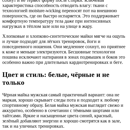
сохнут и не теряют форму после стирки. Ключевая
характеристика способность отводить влагу: ткани с
технологией moisture-wicking переносят пот на внешнюю
поверхность, где он быстро испаряется. Это поддерживает
комфортную температуру тела даже при интенсивных
нагрузках в тёплом зале или на улице в жару.
Хлопковые и хлопково-синтетические майки мягче на ощупь
и лучше подходят для лёгких тренировок, йоги и
повседневного ношения. Они медленнее сохнут, но приятнее
к коже и меньше электризуются. Бесшовные технологии
пошива исключают натирания в зонах подмышек и боков это
особенно важно при длительных кардиотренировках и беге.
Цвет и стиль: белые, чёрные и не
только
Чёрная майка мужская самый практичный вариант: она не
маркая, хорошо скрывает следы пота и подходит к любому
спортивному образу. Белая майка мужская выглядит свежо и
аккуратно, особенно в сочетании с тёмными шортами или
тайтсами. Яркие и насыщенные цвета синий, красный,
зелёный добавляют энергии и хорошо смотрятся как в зале,
так и на уличных тренировках.