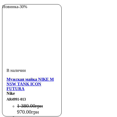
Новинка
-30%
Мужская майка NIKE M
NSW TANK ICON
FUTURA
Nike
AR4991-013
1 380
.
00
грн
970
.
00
грн