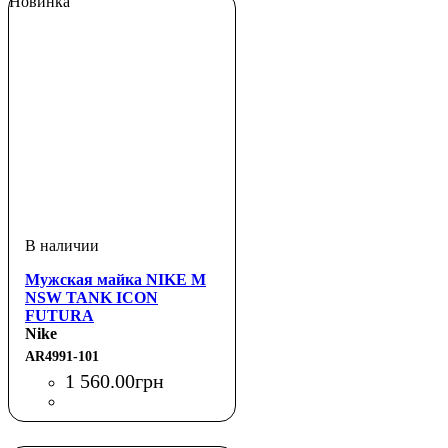
Новинка
Мужская майка NIKE M
NSW TANK ICON
FUTURA
Nike
AR4991-101
1 560
.
00
грн