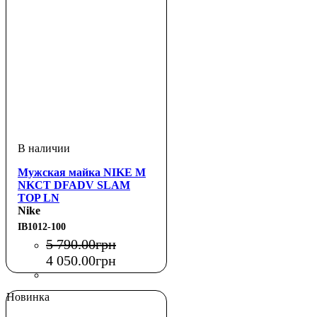
Мужская майка NIKE M
NKCT DFADV SLAM
TOP LN
Nike
IB1012-100
5 790
.
00
грн
4 050
.
00
грн
Новинка