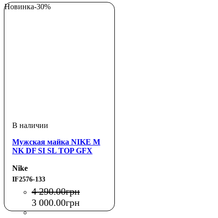
Новинка
-30%
Мужская майка NIKE M
NK DF SI SL TOP GFX
Nike
IF2576-133
4 290
.
00
грн
3 000
.
00
грн