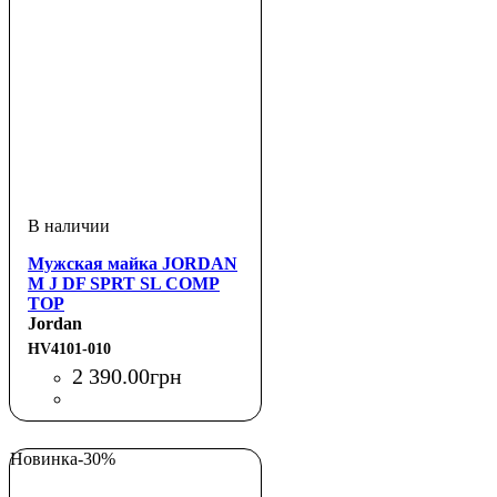
Мужская майка JORDAN
M J DF SPRT SL COMP
TOP
Jordan
HV4101-010
2 390
.
00
грн
Новинка
-30%