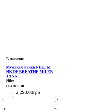
Мужская майка NIKE M
NK DF BREATHE MILER
TANK
Nike
HJ4183-010
2 290
.
00
грн