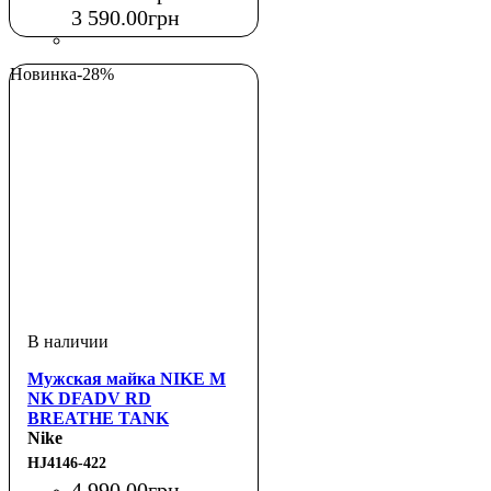
3 590
.
00
грн
Новинка
-28%
Мужская майка NIKE M
NK DFADV RD
BREATHE TANK
Nike
HJ4146-422
4 990
.
00
грн