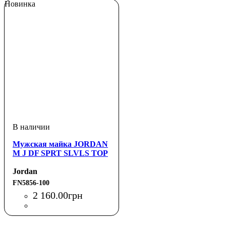
Новинка
Мужская майка JORDAN
M J DF SPRT SLVLS TOP
Jordan
FN5856-100
2 160
.
00
грн