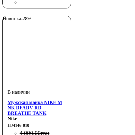
Новинка
-28%
Мужская майка NIKE M
NK DFADV RD
BREATHE TANK
Nike
HJ4146-010
4 990
.
00
грн