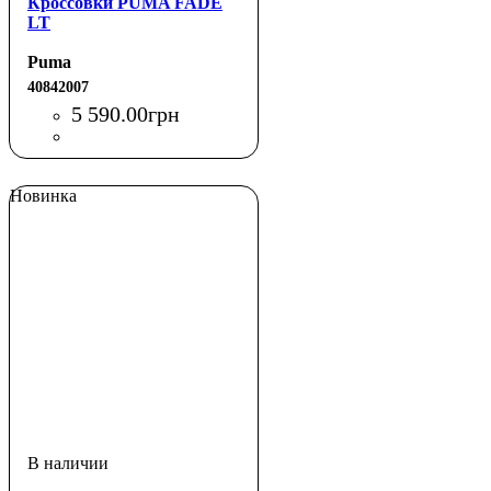
Кроссовки PUMA FADE
LT
Puma
40842007
5 590
.
00
грн
Новинка