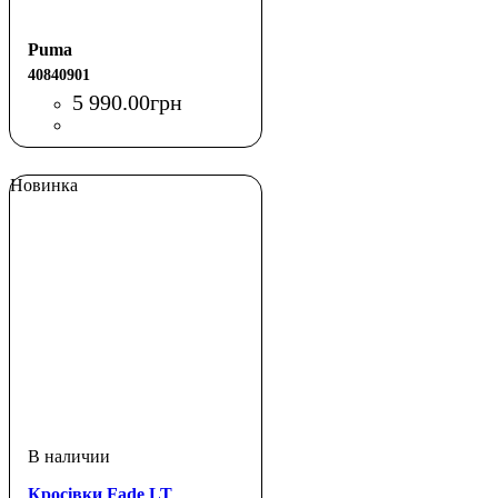
Puma
40840901
5 990
.
00
грн
Новинка
Кросівки Fade LT