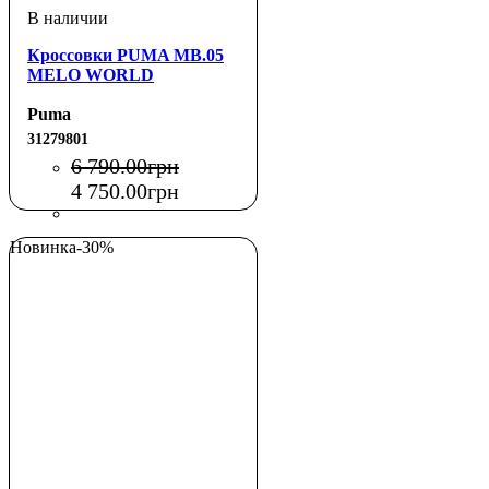
Кроссовки PUMA MB.05
MELO WORLD
Puma
31279801
6 790
.
00
грн
4 750
.
00
грн
Новинка
-30%