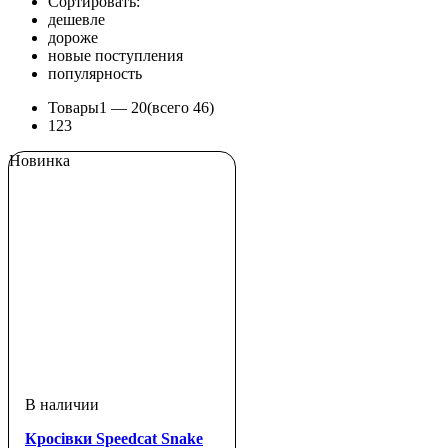
Сортировать:
дешевле
дороже
новые поступления
популярность
Товары
1 —
20
(всего 46)
1
2
3
Новинка
Кросівки Speedcat Snake