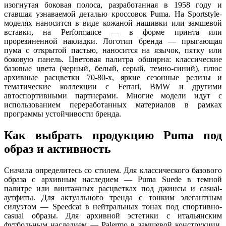
изогнутая боковая полоса, разработанная в 1958 году и
ставшая узнаваемой деталью кроссовок Puma. На Sportstyle-
моделях наносится в виде кожаной нашивки или замшевой
вставки, на Performance — в форме принта или
прорезиненной накладки. Логотип бренда — прыгающая
пума с открытой пастью, наносится на язычок, пятку или
боковую панель. Цветовая палитра обширна: классические
базовые цвета (черный, белый, серый, темно-синий), плюс
архивные расцветки 70-80-х, яркие сезонные релизы и
тематические коллекции с Ferrari, BMW и другими
автоспортивными партнерами. Многие модели идут с
использованием переработанных материалов в рамках
программы устойчивости бренда.
Как выбрать продукцию Puma под
образ и активность
Сначала определитесь со стилем. Для классического базового
образа с архивным наследием — Puma Suede в темной
палитре или винтажных расцветках под джинсы и casual-
аутфиты. Для актуального тренда с тонким элегантным
силуэтом — Speedcat в нейтральных тонах под спортивно-
casual образы. Для архивной эстетики с итальянским
футбольным наследием — Palermo в замшевой конструкции.