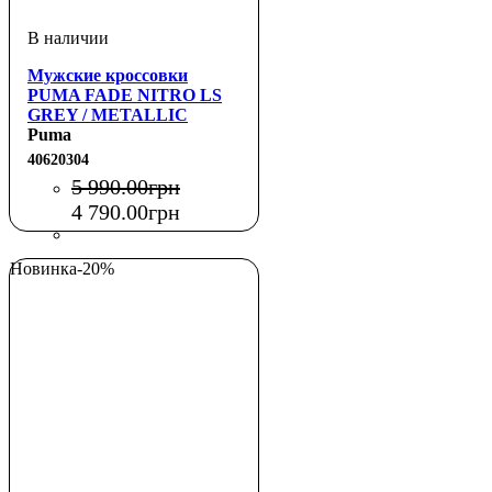
Мужские кроссовки
PUMA FADE NITRO LS
GREY / METALLIC
SILVER
Puma
40620304
5 990
.
00
грн
4 790
.
00
грн
Новинка
-20%