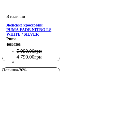
Женские кроссовки
PUMA FADE NITRO LS
WHITE / SILVER
Puma
40620306
5 990
.
00
грн
4 790
.
00
грн
Новинка
-30%