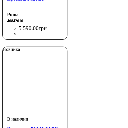
Puma
40842010
5 590
.
00
грн
Новинка