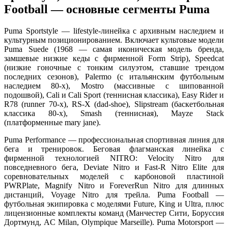
Football — основные сегменты Puma
Puma Sportstyle — lifestyle-линейка с архивным наследием и
культурным позиционированием. Включает культовые модели
Puma Suede (1968 — самая иконическая модель бренда,
замшевые низкие кеды с фирменной Form Strip), Speedcat
(низкие гоночные с тонким силуэтом, ставшие трендом
последних сезонов), Palermo (с итальянским футбольным
наследием 80-х), Mostro (массивные с шипованной
подошвой), Cali и Cali Sport (теннисная классика), Easy Rider и
R78 (runner 70-х), RS-X (dad-shoe), Slipstream (баскетбольная
классика 80-х), Smash (теннисная), Mayze Stack
(платформенные mary jane).
Puma Performance — профессиональная спортивная линия для
бега и тренировок. Беговая флагманская линейка с
фирменной технологией NITRO: Velocity Nitro для
повседневного бега, Deviate Nitro и Fast-R Nitro Elite для
соревновательных моделей с карбоновой пластиной
PWRPlate, Magnify Nitro и ForeverRun Nitro для длинных
дистанций, Voyage Nitro для трейла. Puma Football —
футбольная экипировка с моделями Future, King и Ultra, плюс
лицензионные комплекты команд (Манчестер Сити, Боруссия
Дортмунд, AC Milan, Olympique Marseille). Puma Motorsport —