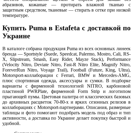
абразивов, кожаные — протирать влажной тканью с
защитным средством, тканевые — стирать в сетке при низкой
температуре.
Купить Puma в Estafeta с доставкой по
Украине
В каталоге собрана продукция Puma из всех основных линеек
бренда — Sportstyle (Suede, Speedcat, Palermo, Mostro, Cali, RS-
X, Slipstream, Smash, Easy Rider, Mayze Stack), Performance
(Velocity Nitro, Deviate Nitro, Fast-R Nitro Elite, Magnify Nitro,
ForeverRun Nitro, Voyage Trail), Football (Future, King, Ultra),
Motorsport-коллаборации с Ferrari, BMW и Mercedes-AMG,
плюс спортивная одежда, аксессуары и сумки. В подборке
варианты с фирменной технологией NITRO, карбоновой
пластиной PWRPlate, фирменной Form Strip и логотипом
прыгающей пумы. Цветовая палитра от классических базовых
до архивных расцветок 70-80-х и ярких сезонных релизов в
коллаборациях с Motorsport-партнерами. Описания, размерные
таблицы и фото помогают подобрать модель под образ и тип
активности, а доставка по Украине делает покупку быстрой и
удобной.