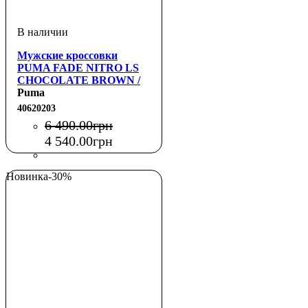
Мужские кроссовки
PUMA FADE NITRO LS
CHOCOLATE BROWN /
BLACK
Puma
40620203
6 490
.
00
грн
4 540
.
00
грн
Новинка
-30%