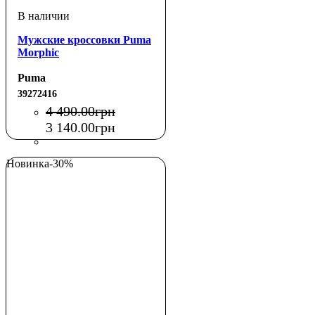
Мужские кроссовки Puma
Morphic
Puma
39272416
4 490
.
00
грн
3 140
.
00
грн
Новинка
-30%