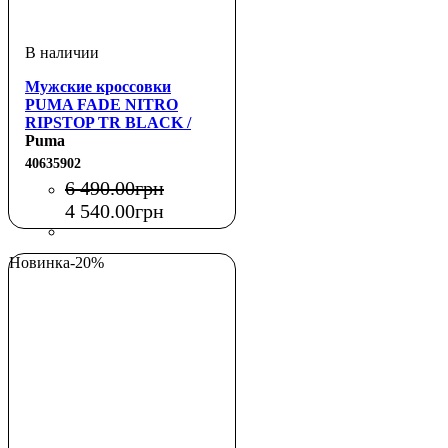
Мужские кроссовки
PUMA FADE NITRO
RIPSTOP TR BLACK /
PLUM WINE /
Puma
MOUNTAIN BLUE
40635902
6 490
.
00
грн
4 540
.
00
грн
Новинка
-20%