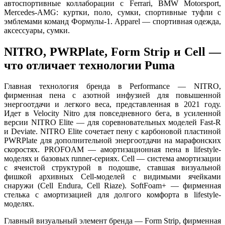
автоспортивные коллаборации с Ferrari, BMW Motorsport,
Mercedes-AMG: куртки, поло, сумки, спортивные туфли с
эмблемами команд Формулы-1. Apparel — спортивная одежда,
аксессуары, сумки.
NITRO, PWRPlate, Form Strip и Cell —
что отличает технологии Puma
Главная технология бренда в Performance — NITRO,
фирменная пена с азотной инфузией для повышенной
энергоотдачи и легкого веса, представленная в 2021 году.
Идет в Velocity Nitro для повседневного бега, в усиленной
версии NITRO Elite — для соревновательных моделей Fast-R
и Deviate. NITRO Elite сочетает пену с карбоновой пластиной
PWRPlate для дополнительной энергоотдачи на марафонских
скоростях. PROFOAM — амортизационная пена в lifestyle-
моделях и базовых runner-сериях. Cell — система амортизации
с ячеистой структурой в подошве, ставшая визуальной
фишкой архивных Cell-моделей с видимыми ячейками
снаружи (Cell Endura, Cell Riaze). SoftFoam+ — фирменная
стелька с амортизацией для долгого комфорта в lifestyle-
моделях.
Главный визуальный элемент бренда — Form Strip, фирменная