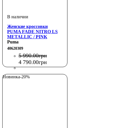
Женские кроссовки
PUMA FADE NITRO LS
METALLIC / PINK
Puma
40620309
5 990
.
00
грн
4 790
.
00
грн
Новинка
-20%