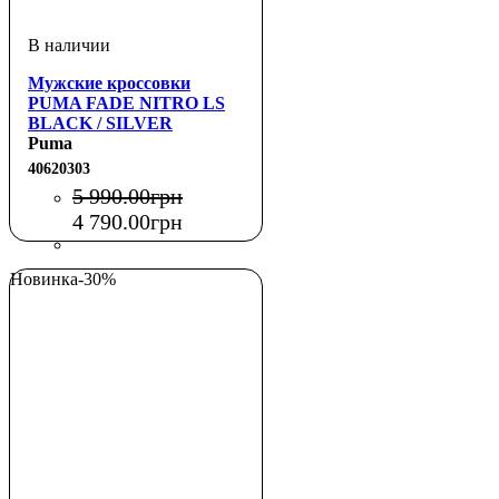
Мужские кроссовки
PUMA FADE NITRO LS
BLACK / SILVER
Puma
40620303
5 990
.
00
грн
4 790
.
00
грн
Новинка
-30%