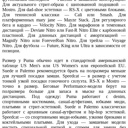
Для актуального стрит-образа с шипованной подошвой —
Mostro. Для dad-shoe эстетики — RS-X с цветовыми блоками.
Для теннисной классики — Cali или Smash. Для
платформенных mary jane — Mayze Stack. Для регулярного
бега и кардио — Velocity Nitro. Для марафонов и темповых
дистанций — Deviate Nitro или Fast-R Nitro Elite с карбоновой
пластиной. Для длинных дистанций с амортизацией —
Magnify Nitro или ForeverRun Nitro. Для трейла — Voyage
Nitro. Для футбола — Future, King или Ultra в зависимости от
позиции.
Размер у Puma обычно идет в стандартной американской
таблице US Men's или US Women's или европейской EU.
Suede и Palermo рекомендуется брать на полразмера меньше
для лучшей посадки замши. Speedcat — в размер с учетом
тонкой узкой посадки гоночного силуэта. RS-X и Mostro —
точно в размер. Беговые Performance-модели берут на
полразмера больше для запаса в мыске на длинных
дистанциях. Под одежду: Puma работают с denim,
спортивными костюмами, casual-аутфитами, юбками миди,
платьями и стрит-эстетикой. Suede и Palermo классически
работают с архивным casual-аутфитом и hip-hop эстетикой.
Speedcat — со спортивными миди-юбками, узкими брюками и
коктейльными платьями. Для ухода — замшевые модели
чистить специальной щеткой и спреем для замши без