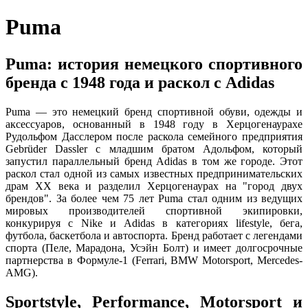
Puma
Puma: история немецкого спортивного
бренда с 1948 года и раскол с Adidas
Puma — это немецкий бренд спортивной обуви, одежды и
аксессуаров, основанный в 1948 году в Херцогенаурахе
Рудольфом Дасслером после раскола семейного предприятия
Gebrüder Dassler с младшим братом Адольфом, который
запустил параллельный бренд Adidas в том же городе. Этот
раскол стал одной из самых известных предпринимательских
драм XX века и разделил Херцогенаурах на "город двух
брендов". За более чем 75 лет Puma стал одним из ведущих
мировых производителей спортивной экипировки,
конкурируя с Nike и Adidas в категориях lifestyle, бега,
футбола, баскетбола и автоспорта. Бренд работает с легендами
спорта (Пеле, Марадона, Усэйн Болт) и имеет долгосрочные
партнерства в Формуле-1 (Ferrari, BMW Motorsport, Mercedes-
AMG).
Sportstyle, Performance, Motorsport и