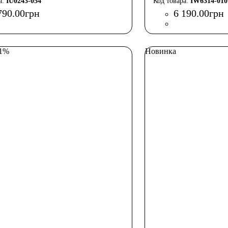
IU0243-054
IW6314-010
790
.
00
грн
6 190
.
00
грн
51%
Новинка