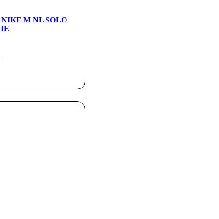
а NIKE M NL SOLO
IE
3