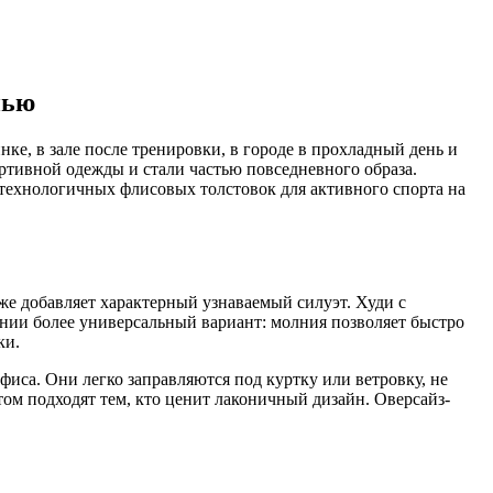
нью
ке, в зале после тренировки, в городе в прохладный день и
ртивной одежды и стали частью повседневного образа.
технологичных флисовых толстовок для активного спорта на
е добавляет характерный узнаваемый силуэт. Худи с
ии более универсальный вариант: молния позволяет быстро
ки.
иса. Они легко заправляются под куртку или ветровку, не
м подходят тем, кто ценит лаконичный дизайн. Оверсайз-