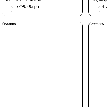
IM8986-030
5 490
.
00
грн
4 
Новинка
Новинка
-