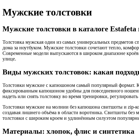
Мужские толстовки
Мужские толстовки в каталоге Estafet
Толстовка мужская один из самых универсальных предметов спо
дома за ноутбуком. Мужские толстовки сочетают тепло, комфор
Современные модели выпускаются в широком диапазоне кроёв, 
улице.
Виды мужских толстовок: какая подход
Толстовки мужские с капюшоном самый популярный формат. Кап
фиксированным капюшоном удобны для повседневного ношения 
надеть или снять толстовку во время тренировки, регулироват
Толстовки мужские на молнии без капюшона свитшоты и zip-ко
создавая лишнего объёма в области воротника. Свитшоты без 
толстовки с широким кроем и удлинённым силуэтом популярны
Материалы: хлопок, флис и синтетика