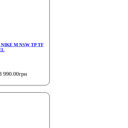
а NIKE M NSW TP TF
EL
3 990
.
00
грн