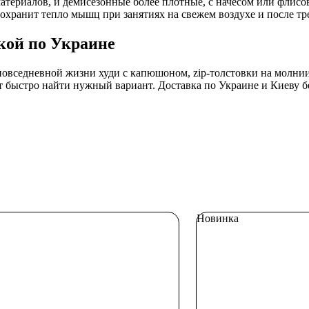
 материалов, и демисезонные более плотные, с начёсом или фли
охранит тепло мышц при занятиях на свежем воздухе и после тре
вкой по Украине
овседневной жизни худи с капюшоном, zip-толстовки на молнии
т быстро найти нужный вариант. Доставка по Украине и Киеву 
Новинка