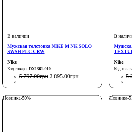
Мужская толстовка NIKE M NK SOLO
Мужска
SWSH FLC CRW
TEXTU
Nike
Nike
DX1361-010
5 797
.
00
грн
2 895
.
00
грн
5 
Новинка
-50%
Новинка
-