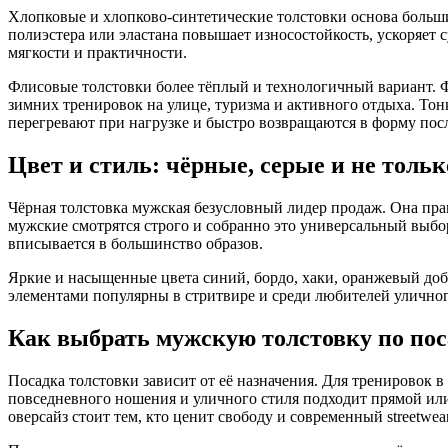
Хлопковые и хлопково-синтетические толстовки основа больш
полиэстера или эластана повышает износостойкость, ускоряет
мягкости и практичности.
Флисовые толстовки более тёплый и технологичный вариант. Ф
зимних тренировок на улице, туризма и активного отдыха. Тон
перегревают при нагрузке и быстро возвращаются в форму посл
Цвет и стиль: чёрные, серые и не тольк
Чёрная толстовка мужская безусловный лидер продаж. Она прак
мужские смотрятся строго и собранно это универсальный выбо
вписывается в большинство образов.
Яркие и насыщенные цвета синий, бордо, хаки, оранжевый доб
элементами популярны в стритвире и среди любителей уличног
Как выбрать мужскую толстовку по пос
Посадка толстовки зависит от её назначения. Для тренировок в
повседневного ношения и уличного стиля подходит прямой или
оверсайз стоит тем, кто ценит свободу и современный streetwea