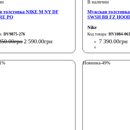
я толстовка NIKE M NY DF
Мужская толстовк
RE PO
SWSH BB FZ HOOD
Nike
DV9875-276
HV1084-06
250
.
00
грн
2 590
.
00
грн
7 390
.
00
грн
51%
Новинка
-49%