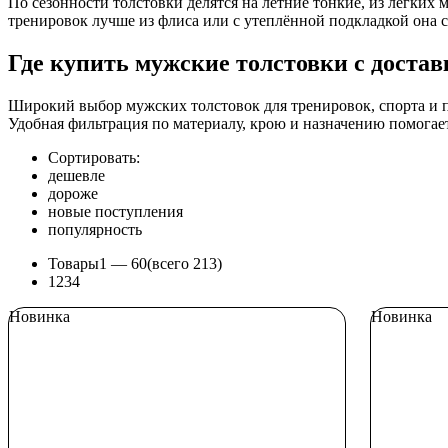
По сезонности толстовки делятся на летние тонкие, из лёгких
тренировок лучше из флиса или с утеплённой подкладкой она с
Где купить мужские толстовки с доста
Широкий выбор мужских толстовок для тренировок, спорта и п
Удобная фильтрация по материалу, крою и назначению помогае
Сортировать:
дешевле
дороже
новые поступления
популярность
Товары
1 —
60
(всего 213)
1
2
3
4
Новинка
Новинка