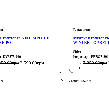
я толстовка NIKE M NY DF
Мужская толстовк
RE PO
WINTER TOP REP
Nike
DV9875-010
FB7827-291
250
.
00
грн
2 590
.
00
грн
7 850
.
00
грн
51%
Новинка
-49%