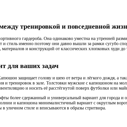
a между тренировкой и повседневной жиз
ртивного гардероба. Она одинаково уместна на утренней размин
т и стиль именно поэтому они давно вышли за рамки сугубо спо
материалов и конструкций от классических хлопковых худи до 
ит для ваших задач
юшон защищает голову и шею от ветра и лёгкого дождя, а такж
и тренировок в зале. Толстовки мужские с капюшоном на молн
ь вентиляцию и носить её расстёгнутой поверх футболки или май
фты более сдержанный и универсальный вариант для города и оф
молнии и капюшона минималистичный вариант с округлым ворото
 в уличном стиле и вписываются в образы стритвира.