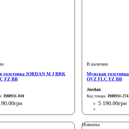
я толстовка JORDAN M J BRK
Мужская толстовк
C FZ BB
OVZ FLC FZ BB
Jordan
IM8931-010
IM8931-274
190
.
00
грн
5 190
.
00
грн
Новинка