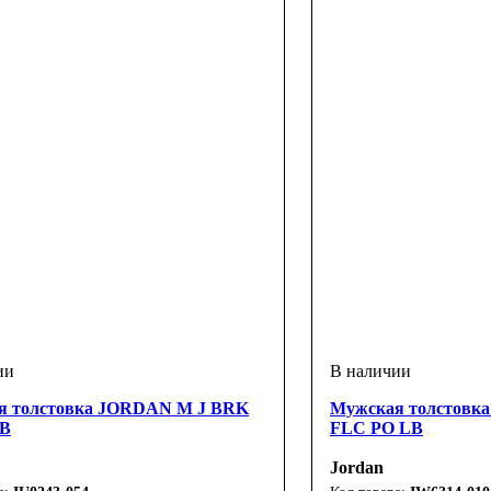
я толстовка JORDAN M J BRK
Мужская толстовк
BB
FLC PO LB
Jordan