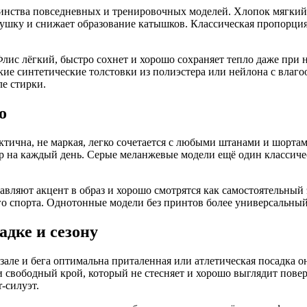
инства повседневных и тренировочных моделей. Хлопок мягкий
 сушку и снижает образование катышков. Классическая пропорци
лис лёгкий, быстро сохнет и хорошо сохраняет тепло даже при 
кие синтетические толстовки из полиэстера или нейлона с влаго
е стирки.
о
тична, не маркая, легко сочетается с любыми штанами и шортами
р на каждый день. Серые меланжевые модели ещё один классиче
авляют акцент в образ и хорошо смотрятся как самостоятельный
о спорта. Однотонные модели без принтов более универсальный 
адке и сезону
 зале и бега оптимальна приталенная или атлетическая посадка 
 свободный крой, который не стесняет и хорошо выглядит пове
r-силуэт.