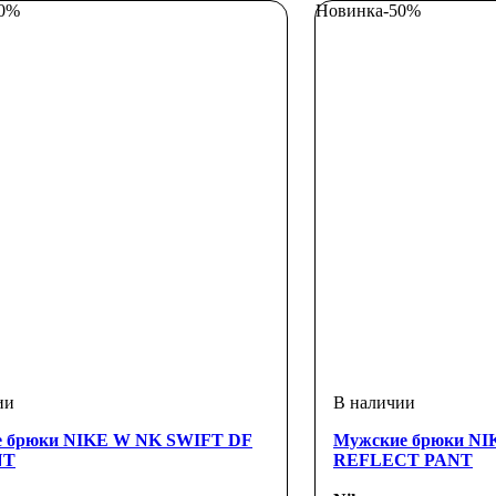
50%
Новинка
-50%
е брюки NIKE W NK SWIFT DF
Мужские брюки NI
NT
REFLECT PANT