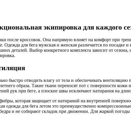
ункциональная экипировка для каждого се
вки после кроссовок. Она напрямую влияет на комфорт при трен
шаг. Одежда для бега мужская и женская различается по посадке
них деталей. Выбор конкретного комплекта зависит от сезона,
ировка.
нтиляция
льно быстро отводить влагу от тела и обеспечивать вентиляцию 
летнего образа. Такие ткани переносят пот с поверхности кожи на
ий рук при беге, а плоские швы исключают натирания на длин
бры, которая защищает от натираний на внутренней поверхност
кая одежда для бега летом это преимущественно компрессионные
едра и не собирают складок при движении. Для жаркой погоды 