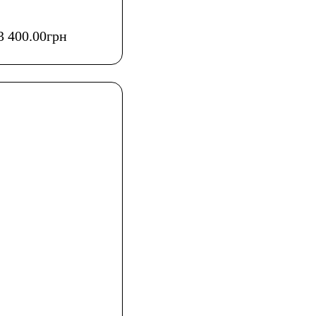
3 400
.
00
грн