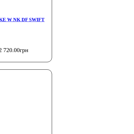
IKE W NK DF SWIFT
2 720
.
00
грн