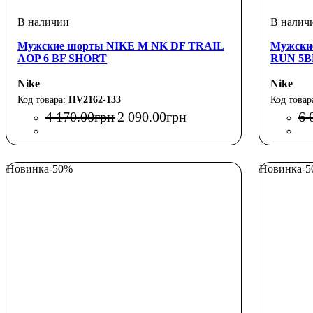
Мужские шорты NIKE M NK DF TRAIL
Мужски
AOP 6 BF SHORT
RUN 5B
Nike
Nike
HV2162-133
4 170
.
00
грн
2 090
.
00
грн
6 
Новинка
-50%
Новинка
-