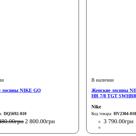
е лосины NIKE GO
Женские лосины N
HR 7/8 TGT SWHB
Nike
DQ5692-010
HV2304-01
480
.
00
грн
2 800
.
00
грн
3 790
.
00
грн