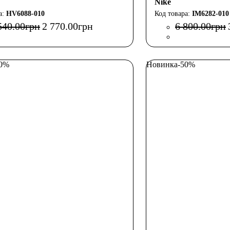
Nike
HV6088-010
IM6282-010
540
.
00
грн
2 770
.
00
грн
6 800
.
00
грн
50%
Новинка
-50%