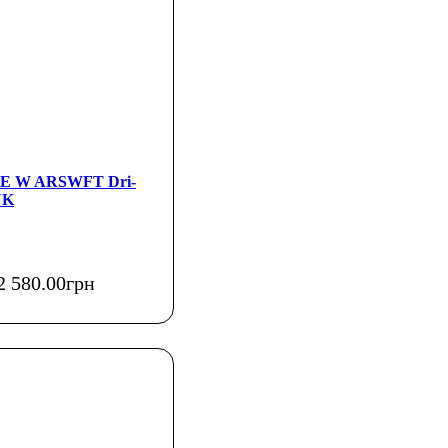
KE W ARSWFT Dri-
NK
2 580
.
00
грн