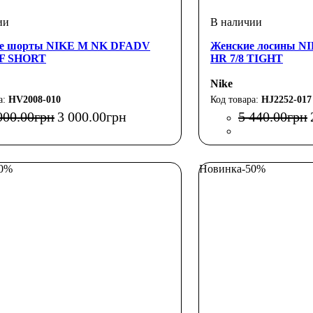
е шорты NIKE M NK DFADV
Женские лосины N
F SHORT
HR 7/8 TIGHT
Nike
HV2008-010
HJ2252-017
000
.
00
грн
3 000
.
00
грн
5 440
.
00
грн
50%
Новинка
-50%