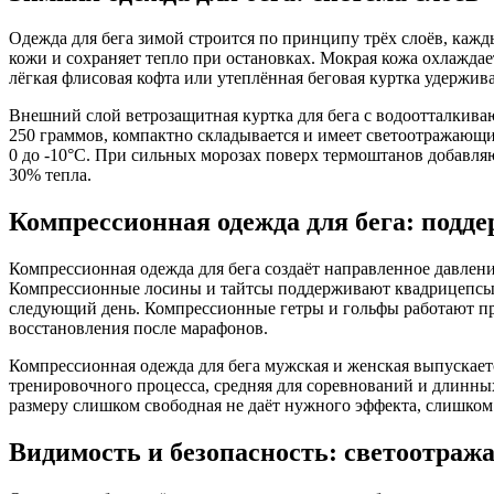
Одежда для бега зимой строится по принципу трёх слоёв, каж
кожи и сохраняет тепло при остановках. Мокрая кожа охлаждает
лёгкая флисовая кофта или утеплённая беговая куртка удержива
Внешний слой ветрозащитная куртка для бега с водоотталкива
250 граммов, компактно складывается и имеет светоотражающи
0 до -10°C. При сильных морозах поверх термоштанов добавляю
30% тепла.
Компрессионная одежда для бега: подде
Компрессионная одежда для бега создаёт направленное давле
Компрессионные лосины и тайтсы поддерживают квадрицепсы 
следующий день. Компрессионные гетры и гольфы работают п
восстановления после марафонов.
Компрессионная одежда для бега мужская и женская выпускается
тренировочного процесса, средняя для соревнований и длинны
размеру слишком свободная не даёт нужного эффекта, слишком
Видимость и безопасность: светоотра