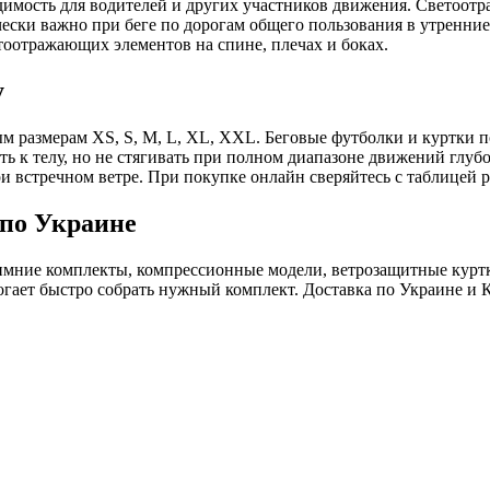
идимость для водителей и других участников движения. Светоот
чески важно при беге по дорогам общего пользования в утренни
оотражающих элементов на спине, плечах и боках.
у
м размерам XS, S, M, L, XL, XXL. Беговые футболки и куртки п
ать к телу, но не стягивать при полном диапазоне движений глу
ри встречном ветре. При покупке онлайн сверяйтесь с таблицей 
 по Украине
 зимние комплекты, компрессионные модели, ветрозащитные курт
огает быстро собрать нужный комплект. Доставка по Украине и 