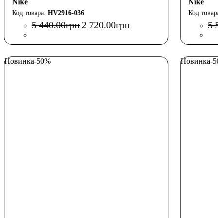
Nike
Nike
HV2916-036
5 440
.
00
грн
2 720
.
00
грн
5 
Новинка
-50%
Новинка
-