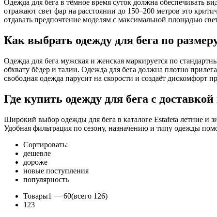
Одежда для бега в тёмное время суток должна обеспечивать в
отражают свет фар на расстоянии до 150–200 метров это крити
отдавать предпочтение моделям с максимальной площадью свет
Как выбрать одежду для бега по размер
Одежда для бега мужская и женская маркируется по стандартны
обхвату бёдер и талии. Одежда для бега должна плотно прилег
свободная одежда парусит на скорости и создаёт дискомфорт п
Где купить одежду для бега с доставкой
Широкий выбор одежды для бега в каталоге Estafeta летние и
Удобная фильтрация по сезону, назначению и типу одежды пом
Сортировать:
дешевле
дороже
новые поступления
популярность
Товары
1 —
60
(всего 126)
1
2
3