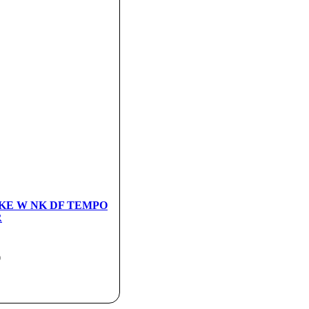
IKE W NK DF TEMPO
R
0