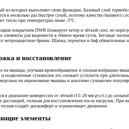
дый из которых выполняет свою функцию. Базовый слой термобел
ся в несколько раз быстрее сухой, поэтому качество базового с
ет тепло при температурах ниже -5°C.
ющим покрытием DWR блокирует ветер и лёгкий снег, не перегре
е элементы для видимости в тёмное время суток. Беговые лосин
т ветрозащитные брюки. Шапка, перчатки и баф обязательные акс
ржка и восстановление
ние на мышцы, улучшая кровообращение и снижая вибрацию мыш
и подколенные сухожилия это снижает усталость при длительн
рицельно на икроножные мышцы и ахиллово сухожилие популярн
 в диапазоне компрессии от лёгкой (15–20 мм рт.ст.) до сильной 
х дистанций, сильная для восстановления после нагрузок. При 
 тесная создаёт дискомфорт и ограничивает движения.
жающие элементы