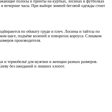
ражающие полосы и принты на куртках, лосинах и футболках
е и вечерние часы. При выборе зимней беговой одежды стоит
одбираются по обхвату груди и плеч. Лосины и тайтсы по
боком шаге, подъёме коленей и поворотах корпуса. Слишком
размеров производителя.
ки и термобельё для мужчин и женщин разных размеров.
Киеву без ожиданий и лишних хлопот.