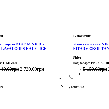
е шорты NIKE M NK Dri-
Женская майка NI
 LAVALOOPS HALFTIGHT
FITADV CROP TA
Nike
HJ4170-010
FN2713-010
440
.
00
грн
2 720
.
00
грн
5 150
.
00
грн
49%
Новинка