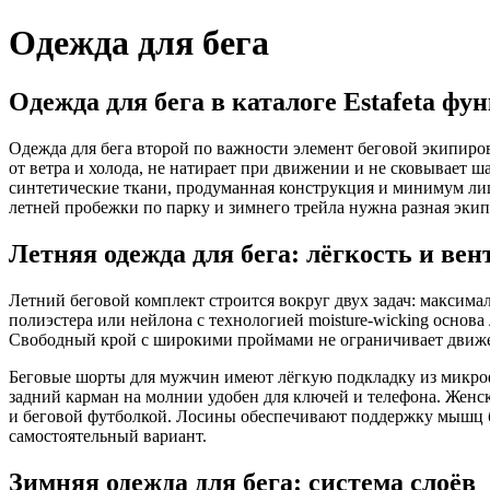
Одежда для бега
Одежда для бега в каталоге Estafeta ф
Одежда для бега второй по важности элемент беговой экипиро
от ветра и холода, не натирает при движении и не сковывает 
синтетические ткани, продуманная конструкция и минимум лиш
летней пробежки по парку и зимнего трейла нужна разная экип
Летняя одежда для бега: лёгкость и ве
Летний беговой комплект строится вокруг двух задач: максима
полиэстера или нейлона с технологией moisture-wicking основа 
Свободный крой с широкими проймами не ограничивает движен
Беговые шорты для мужчин имеют лёгкую подкладку из микрофи
задний карман на молнии удобен для ключей и телефона. Женс
и беговой футболкой. Лосины обеспечивают поддержку мышц б
самостоятельный вариант.
Зимняя одежда для бега: система слоёв