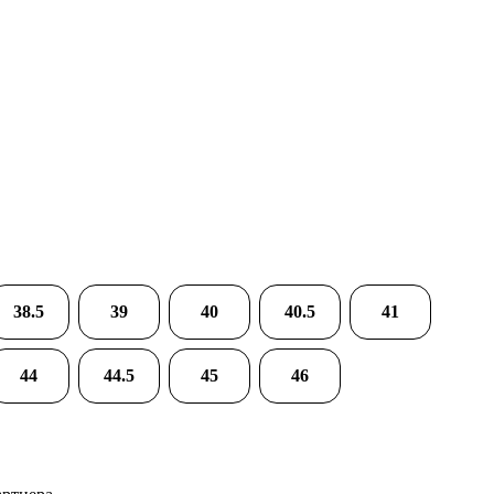
38.5
39
40
40.5
41
44
44.5
45
46