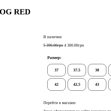
 OG RED
5 390
.
00
грн
4 300
.
00
грн
Размер:
37
37.5
38
42
42.5
43
Перейти в магазин