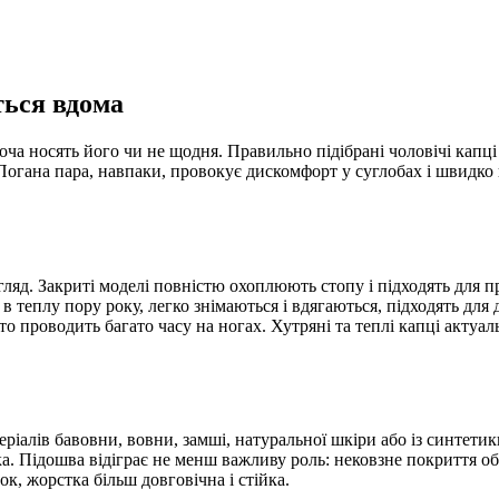
ться вдома
ча носять його чи не щодня. Правильно підібрані чоловічі капці
огана пара, навпаки, провокує дискомфорт у суглобах і швидко 
ляд. Закриті моделі повністю охоплюють стопу і підходять для 
і в теплу пору року, легко знімаються і вдягаються, підходять д
то проводить багато часу на ногах. Хутряні та теплі капці актуа
ріалів бавовни, вовни, замші, натуральної шкіри або із синтети
ка. Підошва відіграє не менш важливу роль: нековзне покриття о
ок, жорстка більш довговічна і стійка.