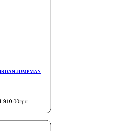
и JORDAN JUMPMAN
0
1 910
.
00
грн