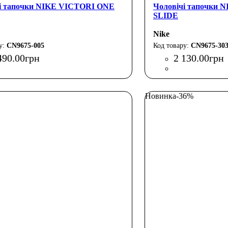
і тапочки NIKE VICTORI ONE
Чоловічі тапочки
SLIDE
Nike
CN9675-005
CN9675-30
490
.
00
грн
2 130
.
00
грн
Новинка
-36%