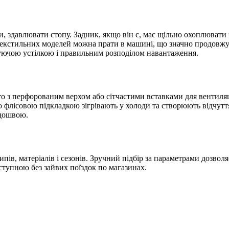
и, здавлювати стопу. Задник, якщо він є, має щільно охоплювати п
ь текстильних моделей можна прати в машині, що значно продовж
муючою устілкою і правильним розподілом навантаження.
асто з перфорованим верхом або сітчастими вставками для вентиля
о флісовою підкладкою зігрівають у холоди та створюють відчуття 
ідошвою.
х типів, матеріалів і сезонів. Зручний підбір за параметрами доз
ступною без зайвих поїздок по магазинах.