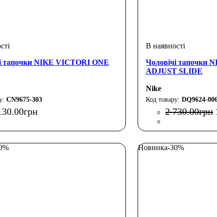
і тапочки NIKE VICTORI ONE
Чоловічі тапочки
ADJUST SLIDE
Nike
CN9675-303
DQ9624-00
130
.
00
грн
2 730
.
00
грн
30%
Новинка
-30%