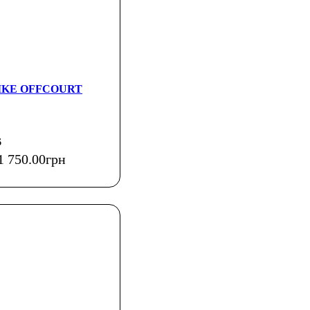
 NIKE OFFCOURT
6
1 750
.
00
грн