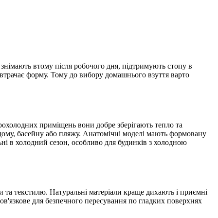
 знімають втому після робочого дня, підтримують стопу в
втрачає форму. Тому до вибору домашнього взуття варто
прохолодних приміщень вони добре зберігають тепло та
ля дому, басейну або пляжу. Анатомічні моделі мають формовану
льні в холодний сезон, особливо для будинків з холодною
ки та текстилю. Натуральні матеріали краще дихають і приємні
бов'язкове для безпечного пересування по гладких поверхнях