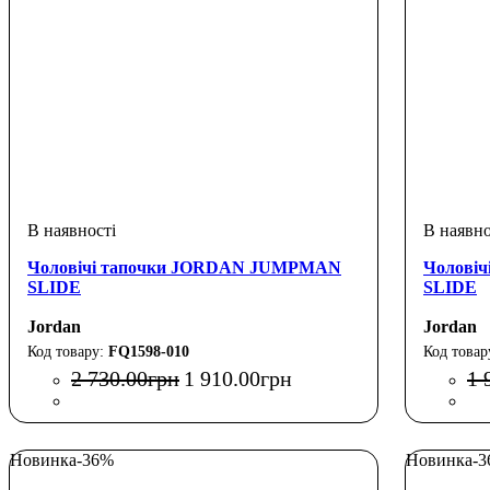
Чоловічі тапочки JORDAN JUMPMAN
Чолові
SLIDE
SLIDE
Jordan
Jordan
FQ1598-010
2 730
.
00
грн
1 910
.
00
грн
1 
Новинка
-36%
Новинка
-