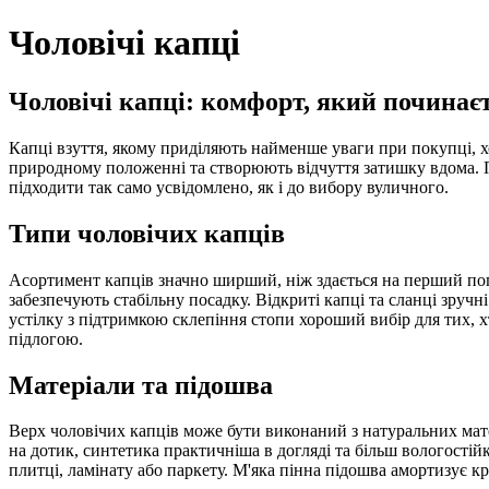
Чоловічі капці
Чоловічі капці: комфорт, який починає
Капці взуття, якому приділяють найменше уваги при покупці, хо
природному положенні та створюють відчуття затишку вдома. П
підходити так само усвідомлено, як і до вибору вуличного.
Типи чоловічих капців
Асортимент капців значно ширший, ніж здається на перший пог
забезпечують стабільну посадку. Відкриті капці та сланці зручн
устілку з підтримкою склепіння стопи хороший вибір для тих, х
підлогою.
Матеріали та підошва
Верх чоловічих капців може бути виконаний з натуральних мате
на дотик, синтетика практичніша в догляді та більш вологостій
плитці, ламінату або паркету. М'яка пінна підошва амортизує кр