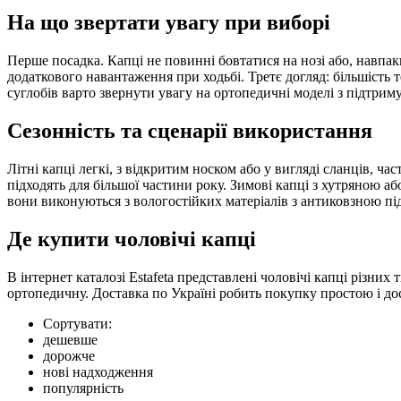
На що звертати увагу при виборі
Перше посадка. Капці не повинні бовтатися на нозі або, навпак
додаткового навантаження при ходьбі. Третє догляд: більшіст
суглобів варто звернути увагу на ортопедичні моделі з підтри
Сезонність та сценарії використання
Літні капці легкі, з відкритим носком або у вигляді сланців, ч
підходять для більшої частини року. Зимові капці з хутряною аб
вони виконуються з вологостійких матеріалів з антиковзною п
Де купити чоловічі капці
В інтернет каталозі Estafeta представлені чоловічі капці різни
ортопедичну. Доставка по Україні робить покупку простою і до
Сортувати:
дешевше
дорожче
нові надходження
популярність