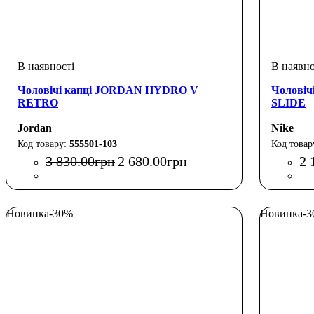
Чоловічі капці JORDAN HYDRO V
Чоловіч
RETRO
SLIDE
Jordan
Nike
555501-103
3 830
.
00
грн
2 680
.
00
грн
2 
Новинка
-30%
Новинка
-