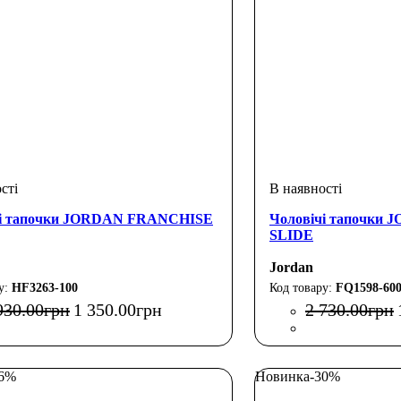
чі тапочки JORDAN FRANCHISE
Чоловічі тапочк
SLIDE
Jordan
HF3263-100
FQ1598-60
930
.
00
грн
1 350
.
00
грн
2 730
.
00
грн
36%
Новинка
-30%