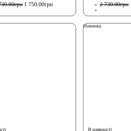
730
.
00
грн
1 750
.
00
грн
2 730
.
00
грн
Новинка