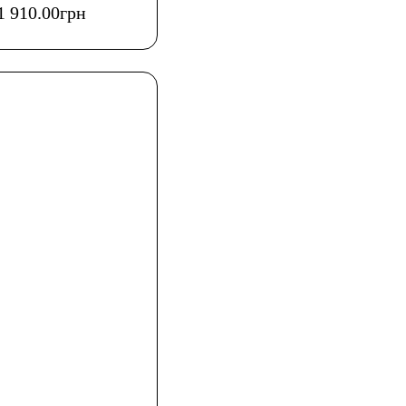
1 910
.
00
грн