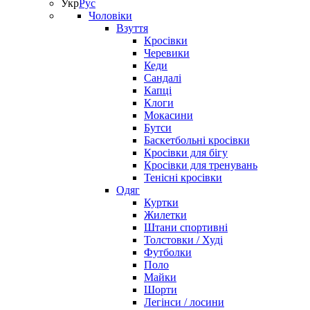
Укр
Рус
Чоловіки
Взуття
Кросівки
Черевики
Кеди
Сандалі
Капці
Клоги
Мокасини
Бутси
Баскетбольні кросівки
Кросівки для бігу
Кросівки для тренувань
Тенісні кросівки
Одяг
Куртки
Жилетки
Штани спортивні
Толстовки / Худі
Футболки
Поло
Майки
Шорти
Легінси / лосини