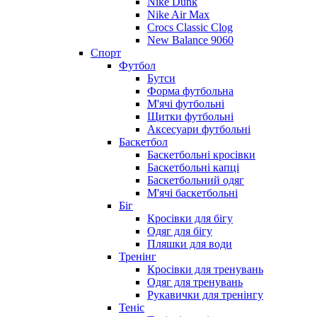
Nike Dunk
Nike Air Max
Crocs Classic Clog
New Balance 9060
Спорт
Футбол
Бутси
Форма футбольна
М'ячі футбольні
Щитки футбольні
Аксесуари футбольні
Баскетбол
Баскетбольні кросівки
Баскетбольні капці
Баскетбольний одяг
М'ячі баскетбольні
Біг
Кросівки для бігу
Одяг для бігу
Пляшки для води
Тренінг
Кросівки для тренувань
Одяг для тренувань
Рукавички для тренінгу
Теніс