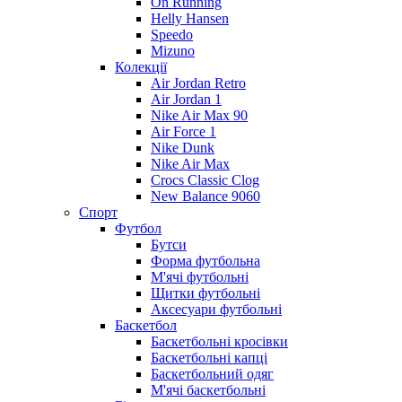
On Running
Helly Hansen
Speedo
Mizuno
Колекції
Air Jordan Retro
Air Jordan 1
Nike Air Max 90
Air Force 1
Nike Dunk
Nike Air Max
Crocs Classic Clog
New Balance 9060
Спорт
Футбол
Бутси
Форма футбольна
М'ячі футбольні
Щитки футбольні
Аксесуари футбольні
Баскетбол
Баскетбольні кросівки
Баскетбольні капці
Баскетбольний одяг
М'ячі баскетбольні