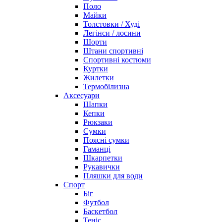
Поло
Майки
Толстовки / Худі
Легінси / лосини
Шорти
Штани спортивні
Спортивні костюми
Куртки
Жилетки
Термобілизна
Аксесуари
Шапки
Кепки
Рюкзаки
Сумки
Поясні сумки
Гаманці
Шкарпетки
Рукавички
Пляшки для води
Спорт
Біг
Футбол
Баскетбол
Теніс