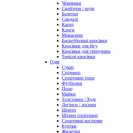
Черевики
Скейтери / кеди
Балетки
Сандалі
Капці
Клоги
Мокасини
Баскетбольні кросівки
Кросівки для бігу
Кросівки для тренувань
Тенісні кросівки
Одяг
Сукні
Спідниці
Спортивні топи
Футболки
Поло
Майки
Толстовки / Худі
Легінси / лосини
Шорти
Штани спортивні
Спортивні костюми
Куртки
Жилетки