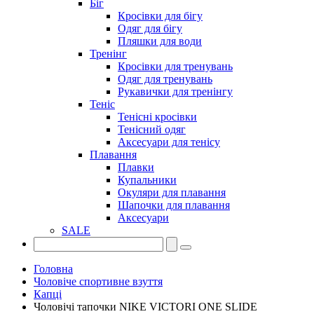
Біг
Кросівки для бігу
Одяг для бігу
Пляшки для води
Тренінг
Кросівки для тренувань
Одяг для тренувань
Рукавички для тренінгу
Теніс
Тенісні кросівки
Тенісний одяг
Аксесуари для тенісу
Плавання
Плавки
Купальники
Окуляри для плавання
Шапочки для плавання
Аксесуари
SALE
Головна
Чоловіче спортивне взуття
Капці
Чоловічі тапочки NIKE VICTORI ONE SLIDE