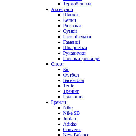
Термобілизна
Аксесуари
Шапки
Кепки
Рюкзаки
Сумки
Поясні сумки
Гаманці
Шкарпетки
Рукавички
Пляшки для води
Спорт
Біг
Футбол
Баскетбол
Теніс
Тренінг
Плавання
Бренди
Nike
Nike SB
Jordan
Adidas
Converse
New Balance