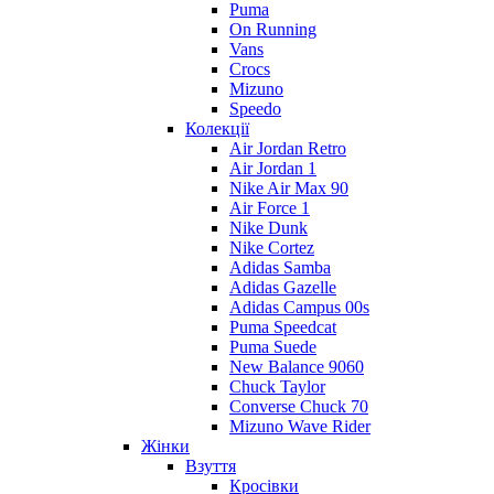
Puma
On Running
Vans
Crocs
Mizuno
Speedo
Колекції
Air Jordan Retro
Air Jordan 1
Nike Air Max 90
Air Force 1
Nike Dunk
Nike Cortez
Adidas Samba
Adidas Gazelle
Adidas Campus 00s
Puma Speedcat
Puma Suede
New Balance 9060
Chuck Taylor
Converse Chuck 70
Mizuno Wave Rider
Жінки
Взуття
Кросівки