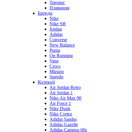
Тренінг
Плавання
Бренди
Nike
Nike SB
Jordan
Adidas
Converse
New Balance
Puma
On Running
Vans
Crocs
Mizuno
Speedo
Колекції
Air Jordan Retro
Air Jordan 1
Nike Air Max 90
Air Force 1
Nike Dunk
Nike Cortez
Adidas Samba
Adidas Gazelle
Adidas Campus 00s