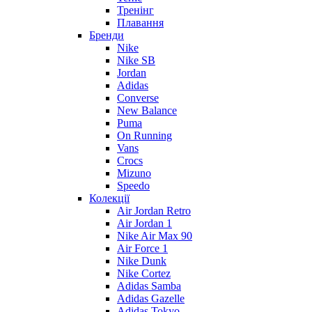
Тренінг
Плавання
Бренди
Nike
Nike SB
Jordan
Adidas
Converse
New Balance
Puma
On Running
Vans
Crocs
Mizuno
Speedo
Колекції
Air Jordan Retro
Air Jordan 1
Nike Air Max 90
Air Force 1
Nike Dunk
Nike Cortez
Adidas Samba
Adidas Gazelle
Adidas Tokyo