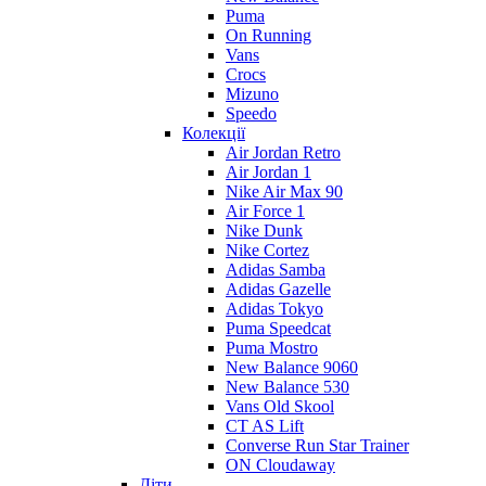
Puma
On Running
Vans
Crocs
Mizuno
Speedo
Колекції
Air Jordan Retro
Air Jordan 1
Nike Air Max 90
Air Force 1
Nike Dunk
Nike Cortez
Adidas Samba
Adidas Gazelle
Adidas Tokyo
Puma Speedcat
Puma Mostro
New Balance 9060
New Balance 530
Vans Old Skool
CT AS Lift
Converse Run Star Trainer
ON Cloudaway
Діти