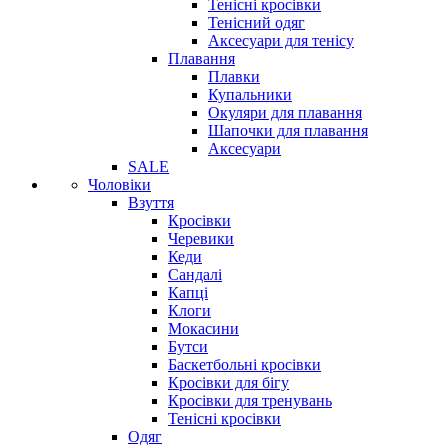
Тенісні кросівки
Тенісний одяг
Аксесуари для тенісу
Плавання
Плавки
Купальники
Окуляри для плавання
Шапочки для плавання
Аксесуари
SALE
Чоловіки
Взуття
Кросівки
Черевики
Кеди
Сандалі
Капці
Клоги
Мокасини
Бутси
Баскетбольні кросівки
Кросівки для бігу
Кросівки для тренувань
Тенісні кросівки
Одяг