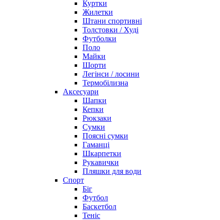
Куртки
Жилетки
Штани спортивні
Толстовки / Худі
Футболки
Поло
Майки
Шорти
Легінси / лосини
Термобілизна
Аксесуари
Шапки
Кепки
Рюкзаки
Сумки
Поясні сумки
Гаманці
Шкарпетки
Рукавички
Пляшки для води
Спорт
Біг
Футбол
Баскетбол
Теніс