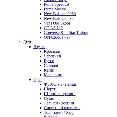
Puma Speedcat
Puma Mostro
New Balance 9060
New Balance 530
Vans Old Skool
CT AS Lift
Converse Run Star Trainer
ON Cloudaway
Діти
Взуття
Кросівки
Черевики
Бутси
Сандалі
Капці
Мокасини
Одяг
Футболки / майки
Шорти
Штани спортивні
Сукні
Легінси / лосини
Спортивні костюми
Толстовки / Худі