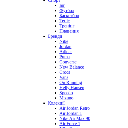
Спорт
Біг
Футбол
Баскетбол
Теніс
Тренінг
Плавання
Бренди
Nike
Jordan
Adidas
Puma
Converse
New Balance
Crocs
Vans
On Running
Helly Hansen
Speedo
Mizuno
Колекції
Air Jordan Retro
Air Jordan 1
Nike Air Max 90
Air Force 1