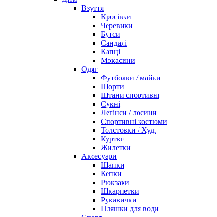
Взуття
Кросівки
Черевики
Бутси
Сандалі
Капці
Мокасини
Одяг
Футболки / майки
Шорти
Штани спортивні
Сукні
Легінси / лосини
Спортивні костюми
Толстовки / Худі
Куртки
Жилетки
Аксесуари
Шапки
Кепки
Рюкзаки
Шкарпетки
Рукавички
Пляшки для води