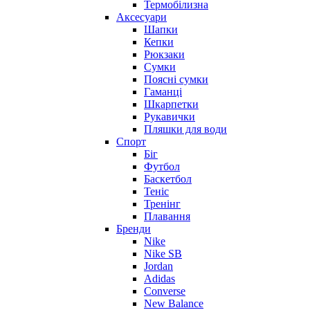
Термобілизна
Аксесуари
Шапки
Кепки
Рюкзаки
Сумки
Поясні сумки
Гаманці
Шкарпетки
Рукавички
Пляшки для води
Спорт
Біг
Футбол
Баскетбол
Теніс
Тренінг
Плавання
Бренди
Nike
Nike SB
Jordan
Adidas
Converse
New Balance