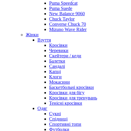
Puma Speedcat
Puma Suede
New Balance 9060
Chuck Taylor
Converse Chuck 70
Mizuno Wave Rider
Жінки
Взуття
Кросівки
Черевики
Скейтери / кеди
Балетки
Сандалі
Капці
Клоги
Мокасини
Баскетбольні кросівки
Кросівки для бігу
Кросівки для тренувань
Тенісні кросівки
Одяг
Сукні
Спідниці
Спортивні топи
Футболки