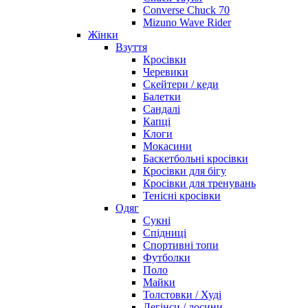
Converse Chuck 70
Mizuno Wave Rider
Жінки
Взуття
Кросівки
Черевики
Скейтери / кеди
Балетки
Сандалі
Капці
Клоги
Мокасини
Баскетбольні кросівки
Кросівки для бігу
Кросівки для тренувань
Тенісні кросівки
Одяг
Сукні
Спідниці
Спортивні топи
Футболки
Поло
Майки
Толстовки / Худі
Легінси / лосини