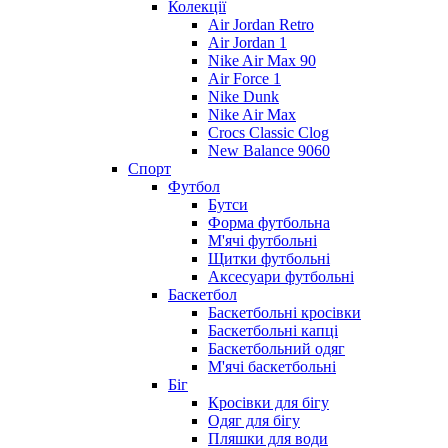
Колекції
Air Jordan Retro
Air Jordan 1
Nike Air Max 90
Air Force 1
Nike Dunk
Nike Air Max
Crocs Classic Clog
New Balance 9060
Спорт
Футбол
Бутси
Форма футбольна
М'ячі футбольні
Щитки футбольні
Аксесуари футбольні
Баскетбол
Баскетбольні кросівки
Баскетбольні капці
Баскетбольний одяг
М'ячі баскетбольні
Біг
Кросівки для бігу
Одяг для бігу
Пляшки для води