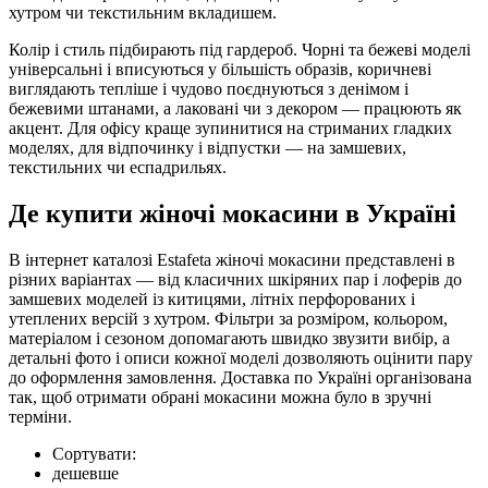
хутром чи текстильним вкладишем.
Колір і стиль підбирають під гардероб. Чорні та бежеві моделі
універсальні і вписуються у більшість образів, коричневі
виглядають тепліше і чудово поєднуються з денімом і
бежевими штанами, а лаковані чи з декором — працюють як
акцент. Для офісу краще зупинитися на стриманих гладких
моделях, для відпочинку і відпустки — на замшевих,
текстильних чи еспадрильях.
Де купити жіночі мокасини в Україні
В інтернет каталозі Estafeta жіночі мокасини представлені в
різних варіантах — від класичних шкіряних пар і лоферів до
замшевих моделей із китицями, літніх перфорованих і
утеплених версій з хутром. Фільтри за розміром, кольором,
матеріалом і сезоном допомагають швидко звузити вибір, а
детальні фото і описи кожної моделі дозволяють оцінити пару
до оформлення замовлення. Доставка по Україні організована
так, щоб отримати обрані мокасини можна було в зручні
терміни.
Сортувати:
дешевше