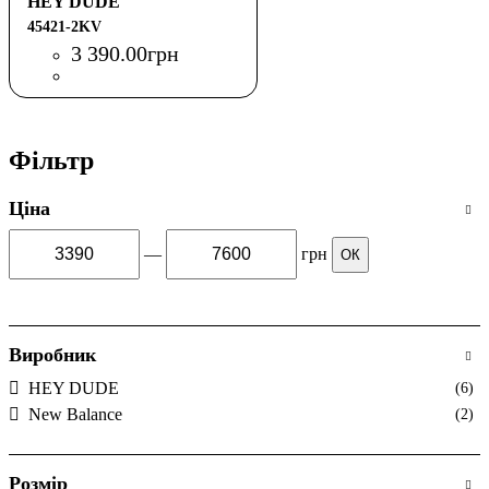
HEY DUDE
45421-2KV
3 390
.
00
грн
Фільтр
Ціна
—
грн
ОК
Виробник
HEY DUDE
(6)
New Balance
(2)
Розмір