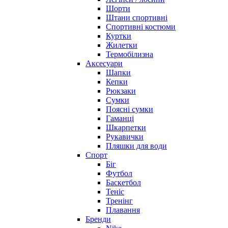
Шорти
Штани спортивні
Спортивні костюми
Куртки
Жилетки
Термобілизна
Аксесуари
Шапки
Кепки
Рюкзаки
Сумки
Поясні сумки
Гаманці
Шкарпетки
Рукавички
Пляшки для води
Спорт
Біг
Футбол
Баскетбол
Теніс
Тренінг
Плавання
Бренди