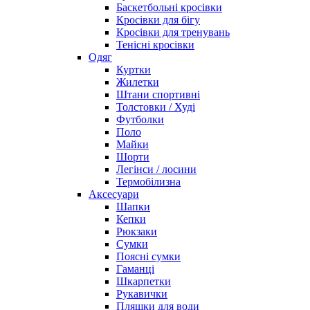
Баскетбольні кросівки
Кросівки для бігу
Кросівки для тренувань
Тенісні кросівки
Одяг
Куртки
Жилетки
Штани спортивні
Толстовки / Худі
Футболки
Поло
Майки
Шорти
Легінси / лосини
Термобілизна
Аксесуари
Шапки
Кепки
Рюкзаки
Сумки
Поясні сумки
Гаманці
Шкарпетки
Рукавички
Пляшки для води