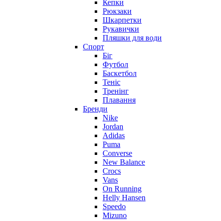
Кепки
Рюкзаки
Шкарпетки
Рукавички
Пляшки для води
Спорт
Біг
Футбол
Баскетбол
Теніс
Тренінг
Плавання
Бренди
Nike
Jordan
Adidas
Puma
Converse
New Balance
Crocs
Vans
On Running
Helly Hansen
Speedo
Mizuno