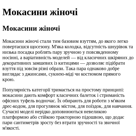
Мокасини жіночі
Мокасини жіночі
Мокасини жіночі стали тим базовим взуттям, до якого легко
повертаєшся щосезону. М'яка колодка, відсутність шнурівок та
низька посадка роблять пару зручною у повсякденному
носінні, а варіативність моделей — від класичних шкіряних до
декоративних замшевих із китицями — дозволяє підібрати
взуття під зовсім різні образи. Така пара однаково добре
виглядає з джинсами, сукнею-міді чи костюмом прямого
крою.
Популярність категорії тримається на простому принципі:
мокасини дають комфорт класичних балеток і стриманість
офісних туфель водночас. Їх обирають для роботи з м'яким
дрес-кодом, для прогулянок містом, для поїздок, для навчання.
Сучасні моделі нерідко доповнюються невеликою
платформою або стійкою тракторною підошвою, що додає
пари сантиметрів зросту без втрати зручності та звичної
м'якості.