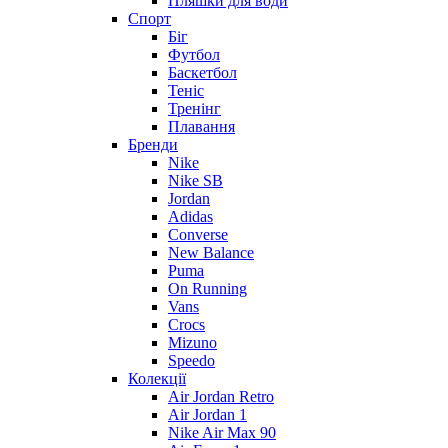
Пляшки для води
Спорт
Біг
Футбол
Баскетбол
Теніс
Тренінг
Плавання
Бренди
Nike
Nike SB
Jordan
Adidas
Converse
New Balance
Puma
On Running
Vans
Crocs
Mizuno
Speedo
Колекції
Air Jordan Retro
Air Jordan 1
Nike Air Max 90