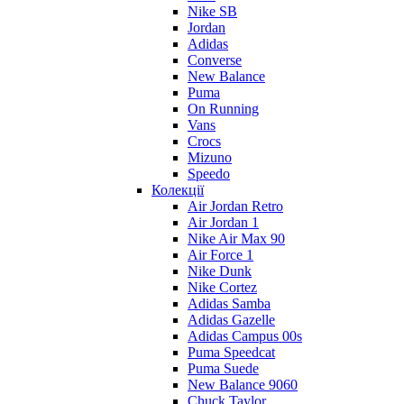
Nike SB
Jordan
Adidas
Converse
New Balance
Puma
On Running
Vans
Crocs
Mizuno
Speedo
Колекції
Air Jordan Retro
Air Jordan 1
Nike Air Max 90
Air Force 1
Nike Dunk
Nike Cortez
Adidas Samba
Adidas Gazelle
Adidas Campus 00s
Puma Speedcat
Puma Suede
New Balance 9060
Chuck Taylor