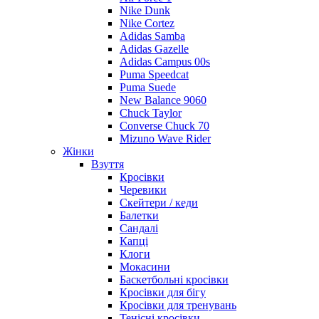
Nike Dunk
Nike Cortez
Adidas Samba
Adidas Gazelle
Adidas Campus 00s
Puma Speedcat
Puma Suede
New Balance 9060
Chuck Taylor
Converse Chuck 70
Mizuno Wave Rider
Жінки
Взуття
Кросівки
Черевики
Скейтери / кеди
Балетки
Сандалі
Капці
Клоги
Мокасини
Баскетбольні кросівки
Кросівки для бігу
Кросівки для тренувань
Тенісні кросівки