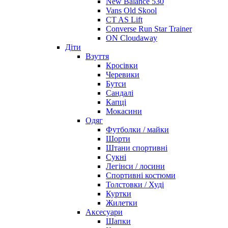
New Balance 530
Vans Old Skool
CT AS Lift
Converse Run Star Trainer
ON Cloudaway
Діти
Взуття
Кросівки
Черевики
Бутси
Сандалі
Капці
Мокасини
Одяг
Футболки / майки
Шорти
Штани спортивні
Сукні
Легінси / лосини
Спортивні костюми
Толстовки / Худі
Куртки
Жилетки
Аксесуари
Шапки