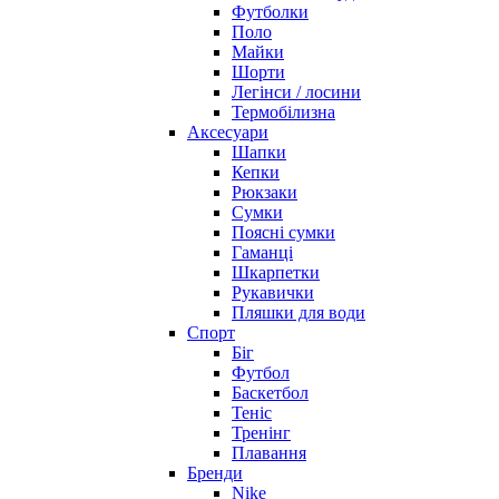
Футболки
Поло
Майки
Шорти
Легінси / лосини
Термобілизна
Аксесуари
Шапки
Кепки
Рюкзаки
Сумки
Поясні сумки
Гаманці
Шкарпетки
Рукавички
Пляшки для води
Спорт
Біг
Футбол
Баскетбол
Теніс
Тренінг
Плавання
Бренди
Nike