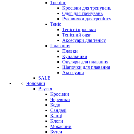
Тренінг
Кросівки для тренувань
Одяг для тренувань
Рукавички для тренінгу
Теніс
Тенісні кросівки
Тенісний одяг
Аксесуари для тенісу
Плавання
Плавки
Купальники
Окуляри для плавання
Шапочки для плавання
Аксесуари
SALE
Чоловіки
Взуття
Кросівки
Черевики
Кеди
Сандалі
Капці
Клоги
Мокасини
Бутси