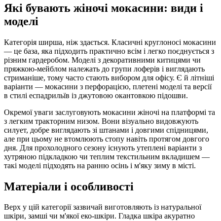
Які бувають жіночі мокасини: види і
моделі
Категорія ширша, ніж здається. Класичні круглоносі мокасини
— це база, яка підходить практично всім і легко поєднується з
різним гардеробом. Моделі з декоративними китицями чи
пряжкою-мейблом належать до групи лоферів і виглядають
стриманіше, тому часто стають вибором для офісу. Є й літніші
варіанти — мокасини з перфорацією, плетені моделі та версії
в стилі еспадрильїв із джутовою окантовкою підошви.
Окремої уваги заслуговують мокасини жіночі на платформі та
з легким тракторним низом. Вони візуально видовжують
силует, добре виглядають зі штанами і довгими спідницями,
але при цьому не втомлюють стопу навіть протягом довгого
дня. Для прохолодного сезону існують утеплені варіанти з
хутряною підкладкою чи теплим текстильним вкладишем —
такі моделі підходять на ранню осінь і м'яку зиму в місті.
Матеріали і особливості
Верх у цій категорії зазвичай виготовляють із натуральної
шкіри, замші чи м'якої еко-шкіри. Гладка шкіра акуратно