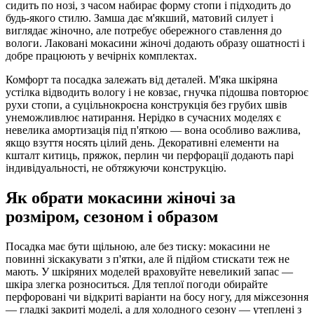
сидить по нозі, з часом набирає форму стопи і підходить до
будь-якого стилю. Замша дає м'якший, матовий силует і
виглядає жіночно, але потребує обережного ставлення до
вологи. Лаковані мокасини жіночі додають образу ошатності і
добре працюють у вечірніх комплектах.
Комфорт та посадка залежать від деталей. М'яка шкіряна
устілка відводить вологу і не ковзає, гнучка підошва повторює
рухи стопи, а суцільнокроєна конструкція без грубих швів
унеможливлює натирання. Нерідко в сучасних моделях є
невелика амортизація під п'яткою — вона особливо важлива,
якщо взуття носять цілий день. Декоративні елементи на
кшталт китиць, пряжок, перлин чи перфорації додають парі
індивідуальності, не обтяжуючи конструкцію.
Як обрати мокасини жіночі за
розміром, сезоном і образом
Посадка має бути щільною, але без тиску: мокасини не
повинні зіскакувати з п'ятки, але й підйом стискати теж не
мають. У шкіряних моделей враховуйте невеликий запас —
шкіра злегка розноситься. Для теплої погоди обирайте
перфоровані чи відкриті варіанти на босу ногу, для міжсезоння
— гладкі закриті моделі, а для холодного сезону — утеплені з