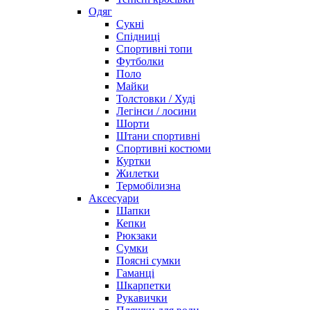
Одяг
Сукні
Спідниці
Спортивні топи
Футболки
Поло
Майки
Толстовки / Худі
Легінси / лосини
Шорти
Штани спортивні
Спортивні костюми
Куртки
Жилетки
Термобілизна
Аксесуари
Шапки
Кепки
Рюкзаки
Сумки
Поясні сумки
Гаманці
Шкарпетки
Рукавички