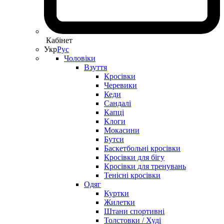
Кабінет
Укр
Рус
Чоловіки
Взуття
Кросівки
Черевики
Кеди
Сандалі
Капці
Клоги
Мокасини
Бутси
Баскетбольні кросівки
Кросівки для бігу
Кросівки для тренувань
Тенісні кросівки
Одяг
Куртки
Жилетки
Штани спортивні
Толстовки / Худі