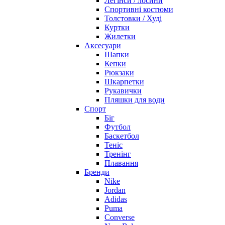
Легінси / лосини
Спортивні костюми
Толстовки / Худі
Куртки
Жилетки
Аксесуари
Шапки
Кепки
Рюкзаки
Шкарпетки
Рукавички
Пляшки для води
Спорт
Біг
Футбол
Баскетбол
Теніс
Тренінг
Плавання
Бренди
Nike
Jordan
Adidas
Puma
Converse