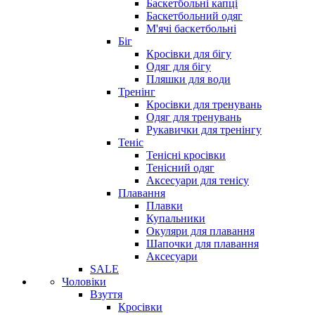
Баскетбольні капці
Баскетбольний одяг
М'ячі баскетбольні
Біг
Кросівки для бігу
Одяг для бігу
Пляшки для води
Тренінг
Кросівки для тренувань
Одяг для тренувань
Рукавички для тренінгу
Теніс
Тенісні кросівки
Тенісний одяг
Аксесуари для тенісу
Плавання
Плавки
Купальники
Окуляри для плавання
Шапочки для плавання
Аксесуари
SALE
Чоловіки
Взуття
Кросівки