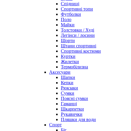
Спідниці
Спортивні топи
Футболки
Поло
Майки
Толстовки / Худі
Легінси / лосини
Шорти
Штани спортивні
Спортивні костюми
Куртки
Жилетки
Термобілизна
Аксесуари
Шапки
Кепки
Рюкзаки
Сумки
Поясні сумки
Гаманці
Шкарпетки
Рукавички
Пляшки для води
Спорт
Біг