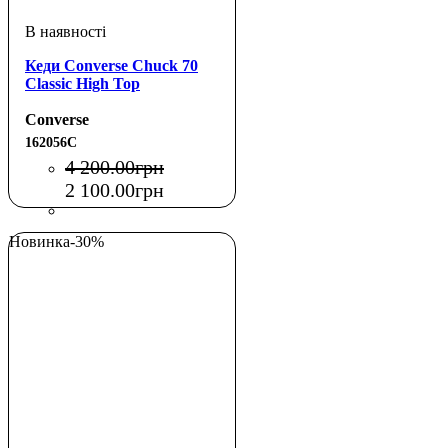
Кеди Converse Chuck 70
Classic High Top
Converse
162056C
4 200
.
00
грн
2 100
.
00
грн
Новинка
-30%