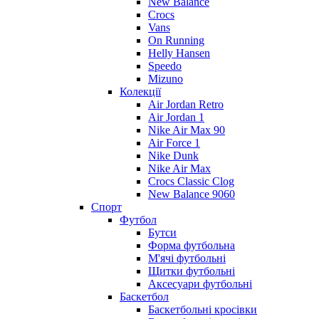
New Balance
Crocs
Vans
On Running
Helly Hansen
Speedo
Mizuno
Колекції
Air Jordan Retro
Air Jordan 1
Nike Air Max 90
Air Force 1
Nike Dunk
Nike Air Max
Crocs Classic Clog
New Balance 9060
Спорт
Футбол
Бутси
Форма футбольна
М'ячі футбольні
Щитки футбольні
Аксесуари футбольні
Баскетбол
Баскетбольні кросівки