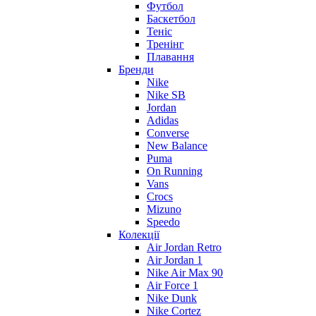
Футбол
Баскетбол
Теніс
Тренінг
Плавання
Бренди
Nike
Nike SB
Jordan
Adidas
Converse
New Balance
Puma
On Running
Vans
Crocs
Mizuno
Speedo
Колекції
Air Jordan Retro
Air Jordan 1
Nike Air Max 90
Air Force 1
Nike Dunk
Nike Cortez