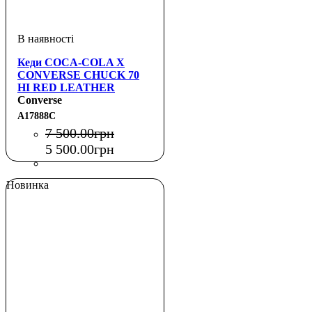
Кеди COCA-COLA X
CONVERSE CHUCK 70
HI RED LEATHER
Converse
A17888C
7 500
.
00
грн
5 500
.
00
грн
Новинка