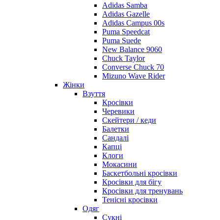
Adidas Samba
Adidas Gazelle
Adidas Campus 00s
Puma Speedcat
Puma Suede
New Balance 9060
Chuck Taylor
Converse Chuck 70
Mizuno Wave Rider
Жінки
Взуття
Кросівки
Черевики
Скейтери / кеди
Балетки
Сандалі
Капці
Клоги
Мокасини
Баскетбольні кросівки
Кросівки для бігу
Кросівки для тренувань
Тенісні кросівки
Одяг
Сукні