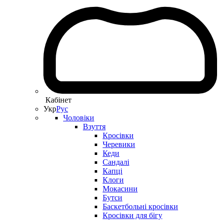
Кабінет
Укр
Рус
Чоловіки
Взуття
Кросівки
Черевики
Кеди
Сандалі
Капці
Клоги
Мокасини
Бутси
Баскетбольні кросівки
Кросівки для бігу