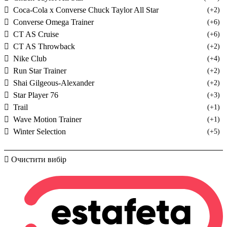
Coca-Cola x Converse Chuck Taylor All Star
(+2)
Converse Omega Trainer
(+6)
CT AS Cruise
(+6)
CT AS Throwback
(+2)
Nike Club
(+4)
Run Star Trainer
(+2)
Shai Gilgeous-Alexander
(+2)
Star Player 76
(+3)
Trail
(+1)
Wave Motion Trainer
(+1)
Winter Selection
(+5)
Очистити вибір