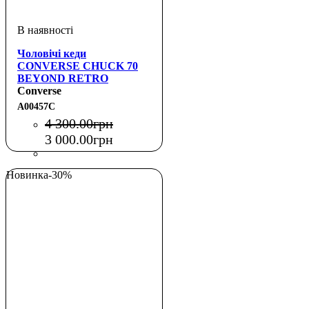
Чоловічі кеди
CONVERSE CHUCK 70
BEYOND RETRO
STRIPES
Converse
A00457C
4 300
.
00
грн
3 000
.
00
грн
Новинка
-30%