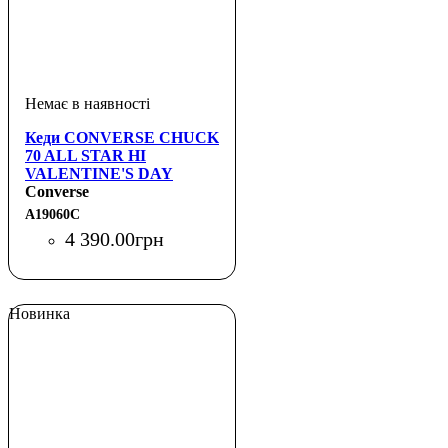
Кеди CONVERSE CHUCK
70 ALL STAR HI
VALENTINE'S DAY
VINTAGE CARGO
Converse
A19060C
4 390
.
00
грн
Новинка