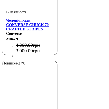
Чоловічі кеди
CONVERSE CHUCK 70
CRAFTED STRIPES
Converse
A00472C
4 300
.
00
грн
3 000
.
00
грн
Новинка
-27%