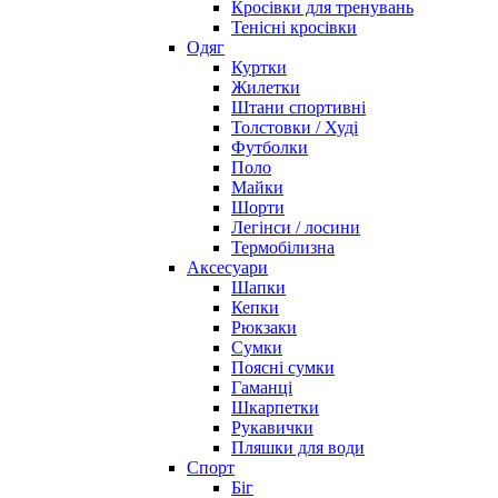
Кросівки для тренувань
Тенісні кросівки
Одяг
Куртки
Жилетки
Штани спортивні
Толстовки / Худі
Футболки
Поло
Майки
Шорти
Легінси / лосини
Термобілизна
Аксесуари
Шапки
Кепки
Рюкзаки
Сумки
Поясні сумки
Гаманці
Шкарпетки
Рукавички
Пляшки для води
Спорт
Біг