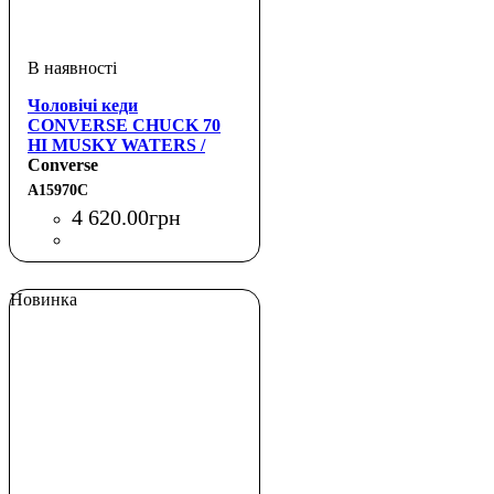
Чоловічі кеди
CONVERSE CHUCK 70
HI MUSKY WATERS /
EGRET
Converse
A15970C
4 620
.
00
грн
Новинка