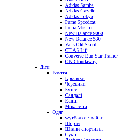
Adidas Samba
Adidas Gazelle
Adidas Tokyo
Puma Speedcat
Puma Mostro
New Balance 9060
New Balance 530
Vans Old Skool
CT AS Lift
Converse Run Star Trainer
ON Cloudaway
Діти
Взуття
Кросівки
Черевики
Бутси
Сандалі
Капці
Мокасини
Одяг
Футболки / майки
Шорти
Штани спортивні
Сукні