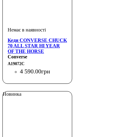
Кеди CONVERSE CHUCK
70 ALL STAR HI YEAR
OF THE HORSE
PLATINUM RED
Converse
A19072C
4 590
.
00
грн
Новинка