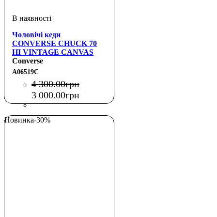
Чоловічі кеди
CONVERSE CHUCK 70
HI VINTAGE CANVAS
CLOUDY DAZE
Converse
A06519C
4 300
.
00
грн
3 000
.
00
грн
Новинка
-30%