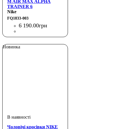
M AIR MAX ALPHA
TRAINER 6
Nike
FQ1833-003
6 190
.
00
грн
Новинка
Чоловічі кросівки NIKE