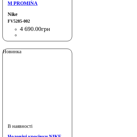
M PROMINA
Nike
FV5285-002
4 690
.
00
грн
Новинка
Чоловічі кросівки NIKE