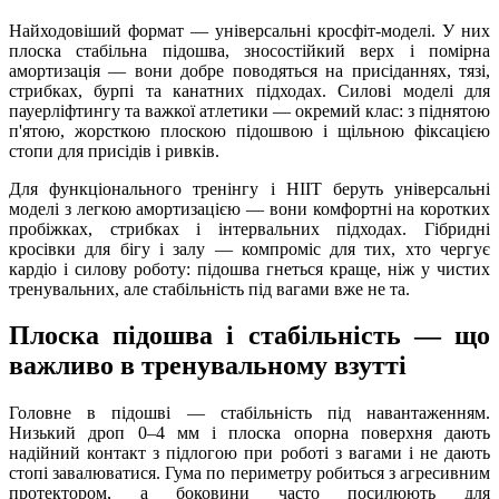
Найходовіший формат — універсальні кросфіт-моделі. У них
плоска стабільна підошва, зносостійкий верх і помірна
амортизація — вони добре поводяться на присіданнях, тязі,
стрибках, бурпі та канатних підходах. Силові моделі для
пауерліфтингу та важкої атлетики — окремий клас: з піднятою
п'ятою, жорсткою плоскою підошвою і щільною фіксацією
стопи для присідів і ривків.
Для функціонального тренінгу і HIIT беруть універсальні
моделі з легкою амортизацією — вони комфортні на коротких
пробіжках, стрибках і інтервальних підходах. Гібридні
кросівки для бігу і залу — компроміс для тих, хто чергує
кардіо і силову роботу: підошва гнеться краще, ніж у чистих
тренувальних, але стабільність під вагами вже не та.
Плоска підошва і стабільність — що
важливо в тренувальному взутті
Головне в підошві — стабільність під навантаженням.
Низький дроп 0–4 мм і плоска опорна поверхня дають
надійний контакт з підлогою при роботі з вагами і не дають
стопі завалюватися. Гума по периметру робиться з агресивним
протектором, а боковини часто посилюють для