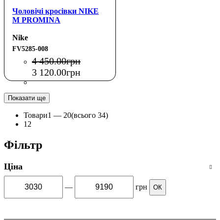
Чоловічі кросівки NIKE
M PROMINA
Nike
FV5285-008
4 450
.
00
грн
3 120
.
00
грн
Показати ще
Товари
1 —
20
(всього 34)
1
2
Фільтр
Ціна
—
грн
ОК