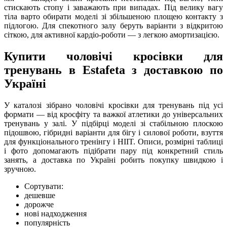
стискають стопу і заважають при випадах. Під велику вагу
тіла варто обирати моделі зі збільшеною площею контакту з
підлогою. Для спекотного залу беруть варіанти з відкритою
сіткою, для активної кардіо-роботи — з легкою амортизацією.
Купити чоловічі кросівки для
тренувань в Estafeta з доставкою по
Україні
У каталозі зібрано чоловічі кросівки для тренувань під усі
формати — від кросфіту та важкої атлетики до універсальних
тренувань у залі. У підбірці моделі зі стабільною плоскою
підошвою, гібридні варіанти для бігу і силової роботи, взуття
для функціонального тренінгу і HIIT. Описи, розмірні таблиці
і фото допомагають підібрати пару під конкретний стиль
занять, а доставка по Україні робить покупку швидкою і
зручною.
Сортувати:
дешевше
дорожче
нові надходження
популярність