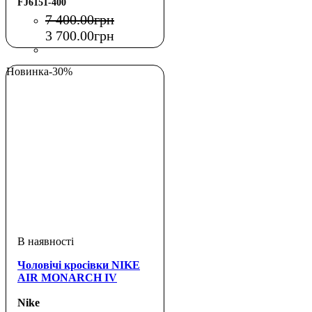
FJ6151-400
7 400
.
00
грн
3 700
.
00
грн
Новинка
-30%
Чоловічі кросівки NIKE
AIR MONARCH IV
Nike