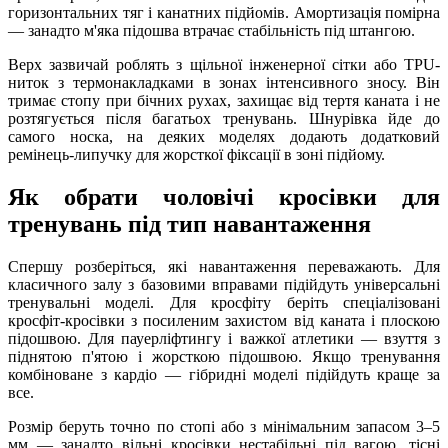
горизонтальних тяг і канатних підйомів. Амортизація помірна
— занадто м'яка підошва втрачає стабільність під штангою.
Верх зазвичай роблять з щільної інженерної сітки або TPU-
ниток з термонакладками в зонах інтенсивного зносу. Він
тримає стопу при бічних рухах, захищає від тертя каната і не
розтягується після багатьох тренувань. Шнурівка йде до
самого носка, на деяких моделях додають додатковий
ремінець-липучку для жорсткої фіксації в зоні підйому.
Як обрати чоловічі кросівки для
тренувань під тип навантаження
Спершу розберіться, які навантаження переважають. Для
класичного залу з базовими вправами підійдуть універсальні
тренувальні моделі. Для кросфіту беріть спеціалізовані
кросфіт-кросівки з посиленим захистом від каната і плоскою
підошвою. Для пауерліфтингу і важкої атлетики — взуття з
піднятою п'ятою і жорсткою підошвою. Якщо тренування
комбіноване з кардіо — гібридні моделі підійдуть краще за
все.
Розмір беруть точно по стопі або з мінімальним запасом 3–5
мм — занадто вільні кросівки нестабільні під вагою, тісні