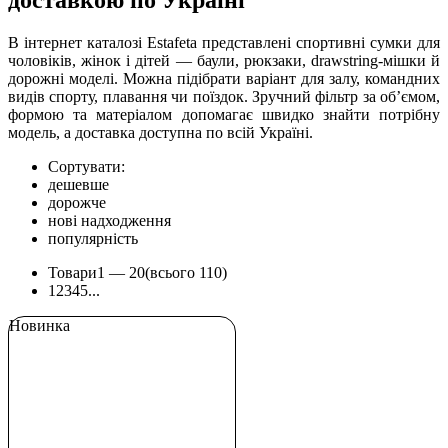
доставкою по Україні
В інтернет каталозі Estafeta представлені спортивні сумки для
чоловіків, жінок і дітей — баули, рюкзаки, drawstring-мішки й
дорожні моделі. Можна підібрати варіант для залу, командних
видів спорту, плавання чи поїздок. Зручний фільтр за об’ємом,
формою та матеріалом допомагає швидко знайти потрібну
модель, а доставка доступна по всій Україні.
Сортувати:
дешевше
дорожче
нові надходження
популярність
Товари
1 —
20
(всього 110)
1
2
3
4
5
...
Новинка