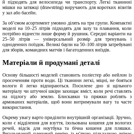
й підходять для велосипеда чи транспорту. Легкі тканинні
мішки на затяжці (drawstring) виручають для коротких візитів
у зал або басейн.
За об’ємом асортимент умовно ділять на три групи. Компактні
моделі на 10–25 літрів підходять для залу та плавання, коли
потрібно віднести лише форму й рушник. Середні варіанти на
25–50 літрів — універсальний розмір для тренувань і
одноденних поїздок. Великі баули на 50–100 літрів затребувані
для зборів, командних матчів і багатоденних виїздів.
Матеріали й продумані деталі
Основу більшості моделей становить поліестер або нейлон із
просоченням проти води. Ці тканини легкі, міцні, не бояться
вологи й легко відпираються. Посилене дно зі щільного
матеріалу чи штучної шкіри захищає вміст, коли речі ставлять
на підлогу або землю. Блискавки та пряжки роблять з
армованих матеріалів, щоб вони витримували вагу та часте
використання.
Окрему увагу варто приділити внутрішній організації. Зручно,
коли є відділення для взуття, ізольована кишеня для вологих
речей, відсік для ноутбука та бічна кишеня для пляшки.
Регульований плечовий ремінь із м’якою підкладкою знімає