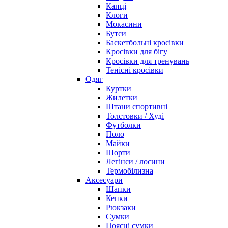
Капці
Клоги
Мокасини
Бутси
Баскетбольні кросівки
Кросівки для бігу
Кросівки для тренувань
Тенісні кросівки
Одяг
Куртки
Жилетки
Штани спортивні
Толстовки / Худі
Футболки
Поло
Майки
Шорти
Легінси / лосини
Термобілизна
Аксесуари
Шапки
Кепки
Рюкзаки
Сумки
Поясні сумки