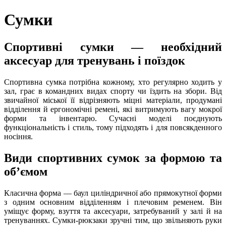
Сумки
Спортивні сумки — необхідний
аксесуар для тренувань і поїздок
Спортивна сумка потрібна кожному, хто регулярно ходить у
зал, грає в командних видах спорту чи їздить на збори. Від
звичайної міської її відрізняють міцні матеріали, продумані
відділення й ергономічні ремені, які витримують вагу мокрої
форми та інвентарю. Сучасні моделі поєднують
функціональність і стиль, тому підходять і для повсякденного
носіння.
Види спортивних сумок за формою та
об’ємом
Класична форма — баул циліндричної або прямокутної форми
з одним основним відділенням і плечовим ременем. Він
уміщує форму, взуття та аксесуари, затребуваний у залі й на
тренуваннях. Сумки-рюкзаки зручні тим, що звільняють руки