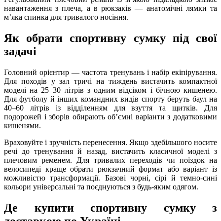
навантаження з плеча, а в рюкзаків — анатомічні лямки та
м’яка спинка для тривалого носіння.
Як обрати спортивну сумку під свої
задачі
Головний орієнтир — частота тренувань і набір екіпірування.
Для походів у зал тричі на тиждень вистачить компактної
моделі на 25–30 літрів з одним відсіком і бічною кишенею.
Для футболу й інших командних видів спорту беруть баул на
40–60 літрів із відділенням для взуття та щитків. Для
подорожей і зборів обирають об’ємні варіанти з додатковими
кишенями.
Враховуйте і зручність перенесення. Якщо здебільшого носите
речі до тренування й назад, вистачить класичної моделі з
плечовим ременем. Для тривалих переходів чи поїздок на
велосипеді краще обрати рюкзачний формат або варіант із
можливістю трансформації. Базові чорні, сірі й темно-сині
кольори універсальні та поєднуються з будь-яким одягом.
Де купити спортивну сумку з