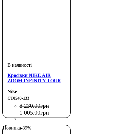
Кросівки NIKE AIR
ZOOM INFINITY TOUR
Nike
CT0540-133
8 230
.
00
грн
1 005
.
00
грн
Новинка
-89%