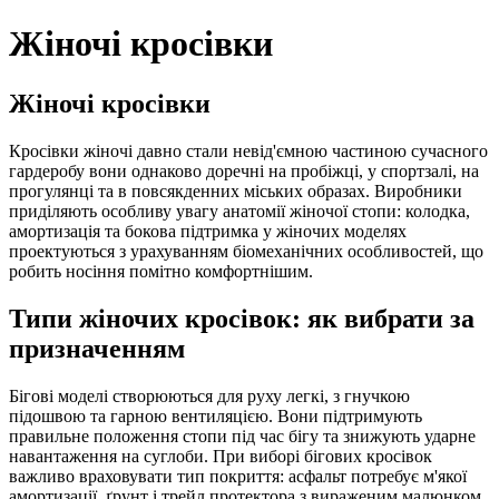
Жіночі кросівки
Жіночі кросівки
Кросівки жіночі давно стали невід'ємною частиною сучасного
гардеробу вони однаково доречні на пробіжці, у спортзалі, на
прогулянці та в повсякденних міських образах. Виробники
приділяють особливу увагу анатомії жіночої стопи: колодка,
амортизація та бокова підтримка у жіночих моделях
проектуються з урахуванням біомеханічних особливостей, що
робить носіння помітно комфортнішим.
Типи жіночих кросівок: як вибрати за
призначенням
Бігові моделі створюються для руху легкі, з гнучкою
підошвою та гарною вентиляцією. Вони підтримують
правильне положення стопи під час бігу та знижують ударне
навантаження на суглоби. При виборі бігових кросівок
важливо враховувати тип покриття: асфальт потребує м'якої
амортизації, ґрунт і трейл протектора з вираженим малюнком.