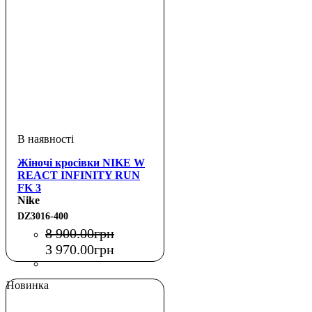
Жіночі кросівки NIKE W
REACT INFINITY RUN
FK 3
Nike
DZ3016-400
8 900
.
00
грн
3 970
.
00
грн
Новинка