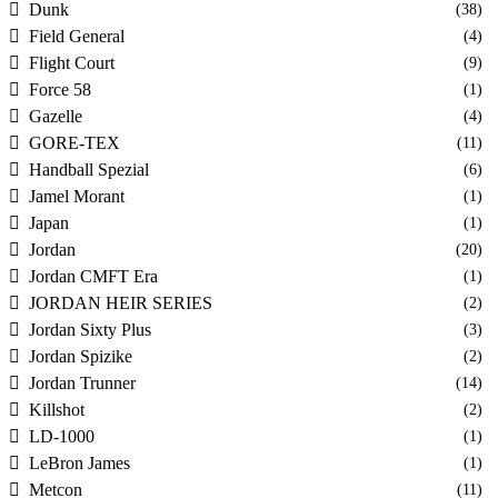
Dunk
(38)
Field General
(4)
Flight Court
(9)
Force 58
(1)
Gazelle
(4)
GORE-TEX
(11)
Handball Spezial
(6)
Jamel Morant
(1)
Japan
(1)
Jordan
(20)
Jordan CMFT Era
(1)
JORDAN HEIR SERIES
(2)
Jordan Sixty Plus
(3)
Jordan Spizike
(2)
Jordan Trunner
(14)
Killshot
(2)
LD-1000
(1)
LeBron James
(1)
Metcon
(11)