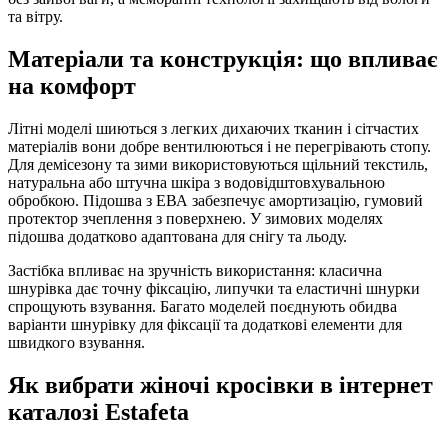
та вітру.
Матеріали та конструкція: що впливає
на комфорт
Літні моделі шиються з легких дихаючих тканин і сітчастих
матеріалів вони добре вентилюються і не перегрівають стопу.
Для демісезону та зими використовуються щільний текстиль,
натуральна або штучна шкіра з водовідштовхувальною
обробкою. Підошва з ЕВА забезпечує амортизацію, гумовий
протектор зчеплення з поверхнею. У зимових моделях
підошва додатково адаптована для снігу та льоду.
Застібка впливає на зручність використання: класична
шнурівка дає точну фіксацію, липучки та еластичні шнурки
спрощують взування. Багато моделей поєднують обидва
варіанти шнурівку для фіксації та додаткові елементи для
швидкого взування.
Як вибрати жіночі кросівки в інтернет
каталозі Estafeta