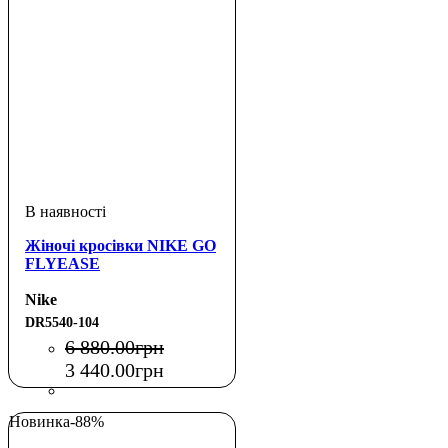
Жіночі кросівки NIKE GO
FLYEASE
Nike
DR5540-104
6 880
.
00
грн
3 440
.
00
грн
Новинка
-88%