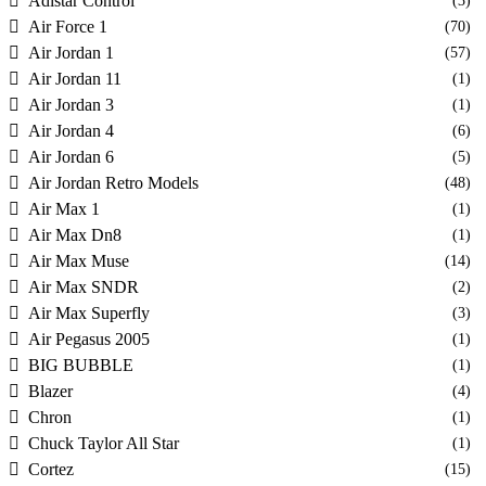
Adistar Control
(3)
Air Force 1
(70)
Air Jordan 1
(57)
Air Jordan 11
(1)
Air Jordan 3
(1)
Air Jordan 4
(6)
Air Jordan 6
(5)
Air Jordan Retro Models
(48)
Air Max 1
(1)
Air Max Dn8
(1)
Air Max Muse
(14)
Air Max SNDR
(2)
Air Max Superfly
(3)
Air Pegasus 2005
(1)
BIG BUBBLE
(1)
Blazer
(4)
Chron
(1)
Chuck Taylor All Star
(1)
Cortez
(15)