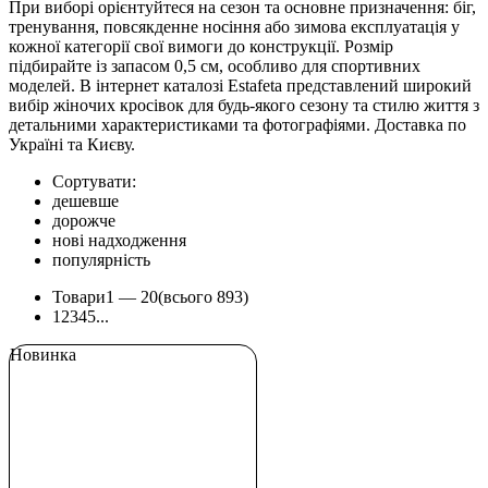
При виборі орієнтуйтеся на сезон та основне призначення: біг,
тренування, повсякденне носіння або зимова експлуатація у
кожної категорії свої вимоги до конструкції. Розмір
підбирайте із запасом 0,5 см, особливо для спортивних
моделей. В інтернет каталозі Estafeta представлений широкий
вибір жіночих кросівок для будь-якого сезону та стилю життя з
детальними характеристиками та фотографіями. Доставка по
Україні та Києву.
Сортувати:
дешевше
дорожче
нові надходження
популярність
Товари
1 —
20
(всього 893)
1
2
3
4
5
...
Новинка