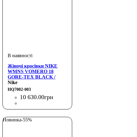
Жіночі кросівки NIKE
WMNS VOMERO 18
GORE-TEX BLACK /
CRIMSON TINT
Nike
HQ7002-003
10 630
.
00
грн
Новинка
-55%