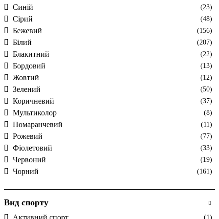
Cиній
(23)
Cірий
(48)
Бежевий
(156)
Білий
(207)
Блакитний
(22)
Бордовий
(13)
Жовтий
(12)
Зелений
(50)
Коричневий
(37)
Мультиколор
(8)
Помаранчевий
(11)
Рожевий
(77)
Фіолетовий
(33)
Червоний
(19)
Чорний
(161)
Вид спорту
Активний спорт
(1)