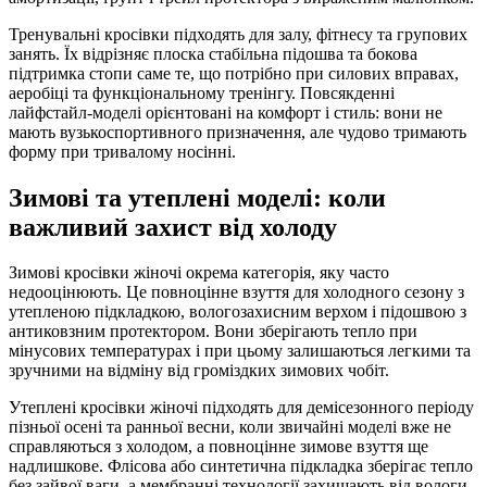
Тренувальні кросівки підходять для залу, фітнесу та групових
занять. Їх відрізняє плоска стабільна підошва та бокова
підтримка стопи саме те, що потрібно при силових вправах,
аеробіці та функціональному тренінгу. Повсякденні
лайфстайл-моделі орієнтовані на комфорт і стиль: вони не
мають вузькоспортивного призначення, але чудово тримають
форму при тривалому носінні.
Зимові та утеплені моделі: коли
важливий захист від холоду
Зимові кросівки жіночі окрема категорія, яку часто
недооцінюють. Це повноцінне взуття для холодного сезону з
утепленою підкладкою, вологозахисним верхом і підошвою з
антиковзним протектором. Вони зберігають тепло при
мінусових температурах і при цьому залишаються легкими та
зручними на відміну від громіздких зимових чобіт.
Утеплені кросівки жіночі підходять для демісезонного періоду
пізньої осені та ранньої весни, коли звичайні моделі вже не
справляються з холодом, а повноцінне зимове взуття ще
надлишкове. Флісова або синтетична підкладка зберігає тепло
без зайвої ваги, а мембранні технології захищають від вологи