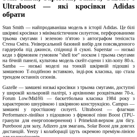
Ultraboost — які кросівки Adidas
обрати
Stan Smith — найпродаваніша модель в історії Adidas. Це білі
шкіряні кросівки з мінімалістичним силуетом, перфорованими
трьома смугами і зеленою п'ятою з автографом тенісиста
Стена Сміта. Універсальний базовий вибір для повсякденного
гардероба під джинси, спідниці й сукні. Superstar — низькі
кеди з фірмовим гумовим "shell toe" носком і трьома смугами
на бічній панелі, культова модель скейт-сцени і хіп-хопу 80-х.
Samba — низькі моделі на тонкій шкіряній підошві з
замшевою Т-подібною вставкою, інді-рок класика, що стала
трендом останніх сезонів.
Gazelle — замшеві низькі кросівки з трьома смугами, доступні
у широкій кольоровій палітрі, з архівними розцвітками 70-х.
Forum Low/Mid/Hi — баскетбольна класика 1984 року з
характерною шнурівкою і шкіряною конструкцією. Campus —
замшеві у простішому силуеті. Ultraboost — флагман
Performance-лінійки з підошвою з фірмової піни Boost (TPU-
гранули для енергоповернення) і Primeknit-верхом для бігу.
Pureboost для залу, Adizero для змагань, Solar Boost для довгих
дистанцій. Yeezy і колаборації ідуть окремою преміум-лінією
для колекціонерів.