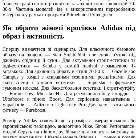
плюс яскраві сезонні розцвітки та архівні тони з колекцій 70-
80-х. Частина моделей іде з використанням перероблених
матеріалів у рамках програми Primeblue і Primegreen.
Як обрати жіночі кросівки Adidas під
образ і активність
Спершу визначтеся зі сценарієм. Для класичного базового
образу на щодень — Stan Smith білі з зеленою п'ятою під
джинси, спідниці й сукні. Для актуальної стрит-естетики та
інді-естетики — Samba у темній палітрі з замшевою Т-
вставкою. Для архівного образу в стилі 70-80-х — Gazelle або
Campus у замші з яскравими сезонними розцвітками. Для
скейт-сцени і хіп-хоп естетики — Superstar з фірмовим
гумовим носком. Для баскетбольної естетики і стрит-аутфіту
— Forum Low, Mid або Hi. Для регулярного бігу і кардіо —
Ultraboost з піною Boost. Для серйозних навантажень і
марафонів — Adizero з Lightstrike Pro. Для залу і загального
фітнесу — Pureboost.
Розмір у Adidas зазвичай іде в розмір за американською або
європейською таблицею, аналогічно Nike. Бігові Performance-
моделі беруть на півромзіру більше для запасу в мисочку на
довгих дистанціях. Lifestyle-моделі Originals — точно в розмір