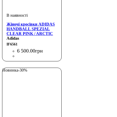
Жіночі кросівки ADIDAS
HANDBALL SPEZIAL
CLEAR PINK / ARCTIC
NIGHT / GUM
Adidas
IF6561
6 500
.
00
грн
Новинка
-30%