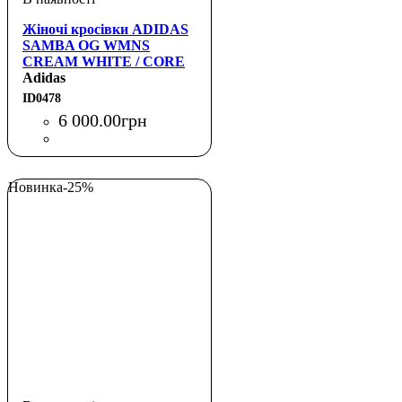
Жіночі кросівки ADIDAS
SAMBA OG WMNS
CREAM WHITE / CORE
BLACK
Adidas
ID0478
6 000
.
00
грн
Новинка
-25%