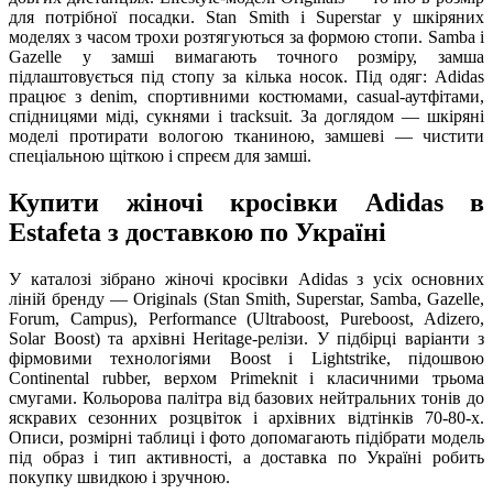
для потрібної посадки. Stan Smith і Superstar у шкіряних
моделях з часом трохи розтягуються за формою стопи. Samba і
Gazelle у замші вимагають точного розміру, замша
підлаштовується під стопу за кілька носок. Під одяг: Adidas
працює з denim, спортивними костюмами, casual-аутфітами,
спідницями міді, сукнями і tracksuit. За доглядом — шкіряні
моделі протирати вологою тканиною, замшеві — чистити
спеціальною щіткою і спреєм для замші.
Купити жіночі кросівки Adidas в
Estafeta з доставкою по Україні
У каталозі зібрано жіночі кросівки Adidas з усіх основних
ліній бренду — Originals (Stan Smith, Superstar, Samba, Gazelle,
Forum, Campus), Performance (Ultraboost, Pureboost, Adizero,
Solar Boost) та архівні Heritage-релізи. У підбірці варіанти з
фірмовими технологіями Boost і Lightstrike, підошвою
Continental rubber, верхом Primeknit і класичними трьома
смугами. Кольорова палітра від базових нейтральних тонів до
яскравих сезонних розцвіток і архівних відтінків 70-80-х.
Описи, розмірні таблиці і фото допомагають підібрати модель
під образ і тип активності, а доставка по Україні робить
покупку швидкою і зручною.