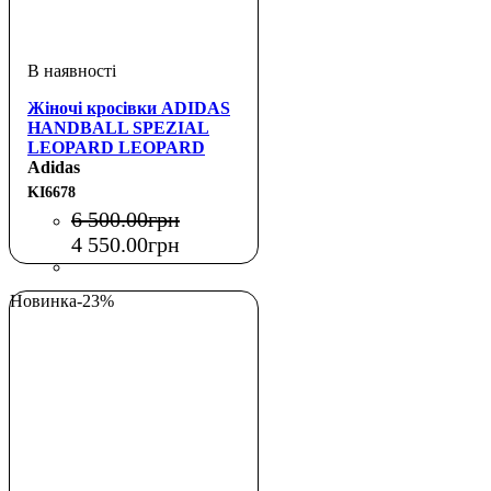
Жіночі кросівки ADIDAS
HANDBALL SPEZIAL
LEOPARD LEOPARD
MAGIC
Adidas
KI6678
6 500
.
00
грн
4 550
.
00
грн
Новинка
-23%