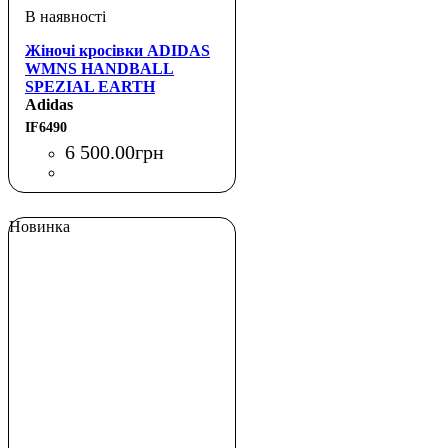
Жіночі кросівки ADIDAS
WMNS HANDBALL
SPEZIAL EARTH
STRATA / OFF WHITE
Adidas
IF6490
6 500
.
00
грн
Новинка