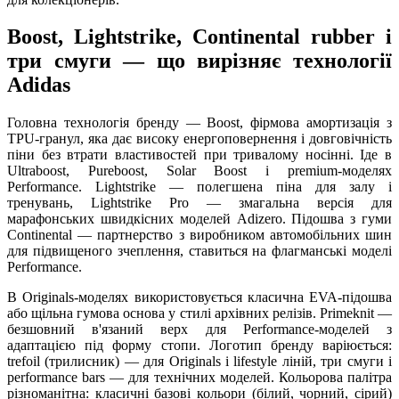
Boost, Lightstrike, Continental rubber і
три смуги — що вирізняє технології
Adidas
Головна технологія бренду — Boost, фірмова амортизація з
TPU-гранул, яка дає високу енергоповернення і довговічність
піни без втрати властивостей при тривалому носінні. Іде в
Ultraboost, Pureboost, Solar Boost і premium-моделях
Performance. Lightstrike — полегшена піна для залу і
тренувань, Lightstrike Pro — змагальна версія для
марафонських швидкісних моделей Adizero. Підошва з гуми
Continental — партнерство з виробником автомобільних шин
для підвищеного зчеплення, ставиться на флагманські моделі
Performance.
В Originals-моделях використовується класична EVA-підошва
або щільна гумова основа у стилі архівних релізів. Primeknit —
безшовний в'язаний верх для Performance-моделей з
адаптацією під форму стопи. Логотип бренду варіюється:
trefoil (трилисник) — для Originals і lifestyle ліній, три смуги і
performance bars — для технічних моделей. Кольорова палітра
різноманітна: класичні базові кольори (білий, чорний, сірий)