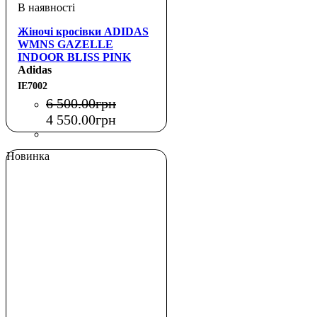
Жіночі кросівки ADIDAS
WMNS GAZELLE
INDOOR BLISS PINK
PURPLE
Adidas
IE7002
6 500
.
00
грн
4 550
.
00
грн
Новинка