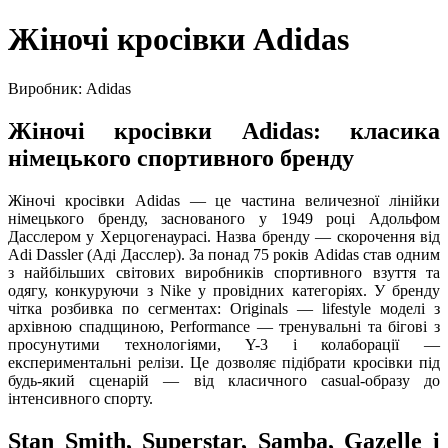
Жіночі кросівки Adidas
Виробник: Adidas
Жіночі кросівки Adidas: класика
німецького спортивного бренду
Жіночі кросівки Adidas — це частина величезної лінійки
німецького бренду, заснованого у 1949 році Адольфом
Дасслером у Херцогенаурасі. Назва бренду — скорочення від
Adi Dassler (Аді Дасслер). За понад 75 років Adidas став одним
з найбільших світових виробників спортивного взуття та
одягу, конкуруючи з Nike у провідних категоріях. У бренду
чітка розбивка по сегментах: Originals — lifestyle моделі з
архівною спадщиною, Performance — тренувальні та бігові з
просунутими технологіями, Y-3 і колаборації —
експериментальні релізи. Це дозволяє підібрати кросівки під
будь-який сценарій — від класичного casual-образу до
інтенсивного спорту.
Stan Smith, Superstar, Samba, Gazelle і