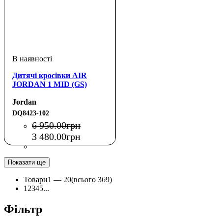
Дитячі кросівки AIR
JORDAN 1 MID (GS)
Jordan
DQ8423-102
6 950
.
00
грн
3 480
.
00
грн
Показати ще
Товари
1 —
20
(всього 369)
1
2
3
4
5
...
Фільтр