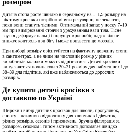
розміром
Дитяча стопа росте швидко в середньому на 1–1,5 розміру на
рік тому кросівки потрібно міняти регулярно, не чекаючи,
поки вони стануть тісними. Оптимальний запас у носку 7–10
мм при вимірюванні стоячи з урахуванням ваги тіла. Тісне
взуття деформує пальці і порушує кровообіг, надто вільне
знижує контроль при бігу і може призвести до мозолів.
При виборі розміру орієнтуйтеся на фактичну довжину стопи
в сантиметрах, а не лише на числовий розмір у різних
виробників колодки можуть відрізнятися. Дитячі кросівки
випускаються починаючи з 20–21 розміру для найменших і до
38–39 для підлітків, які вже наближаються до дорослих
розмірів.
Де купити дитячі кросівки з
доставкою по Україні
Широкий вибір дитячих кросівок для школи, прогулянок,
спорту і активного відпочинку для хлопчиків і дівчаток,
різних розмірів, сезонів і призначень. Зручна фільтрація за
розміром, сезоном і типом активності допомагає швидко
знайти потрібну пару. Доставка по Україні та Києву без