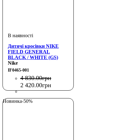
Дитячі кросівки NIKE
FIELD GENERAL
BLACK / WHITE (GS)
Nike
IF0465-001
4 830
.
00
грн
2 420
.
00
грн
Новинка
-50%