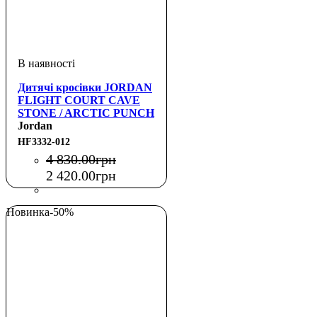
Дитячі кросівки JORDAN
FLIGHT COURT CAVE
STONE / ARCTIC PUNCH
(PS)
Jordan
HF3332-012
4 830
.
00
грн
2 420
.
00
грн
Новинка
-50%