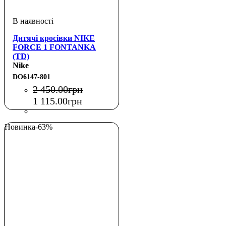
Дитячі кросівки NIKE
FORCE 1 FONTANKA
(TD)
Nike
DO6147-801
2 450
.
00
грн
1 115
.
00
грн
Новинка
-63%