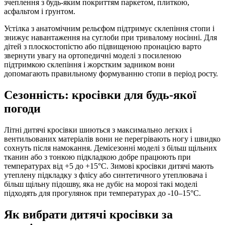
зчеплення з будь-яким покриттям паркетом, плиткою,
асфальтом і ґрунтом.
Устілка з анатомічним рельєфом підтримує склепіння стопи і
знижує навантаження на суглоби при тривалому носінні. Для
дітей з плоскостопістю або підвищеною пронацією варто
звернути увагу на ортопедичні моделі з посиленою
підтримкою склепіння і жорстким задником вони
допомагають правильному формуванню стопи в період росту.
Сезонність: кросівки для будь-якої
погоди
Літні дитячі кросівки шиються з максимально легких і
вентильованих матеріалів вони не перегрівають ногу і швидко
сохнуть після намокання. Демісезонні моделі з більш щільних
тканин або з тонкою підкладкою добре працюють при
температурах від +5 до +15°C. Зимові кросівки дитячі мають
утеплену підкладку з флісу або синтетичного утеплювача і
більш щільну підошву, яка не дубіє на морозі такі моделі
підходять для прогулянок при температурах до -10–15°C.
Як вибрати дитячі кросівки за