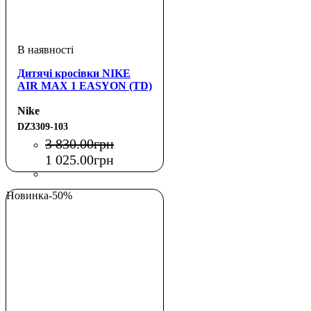
Дитячі кросівки NIKE
AIR MAX 1 EASYON (TD)
Nike
DZ3309-103
3 830
.
00
грн
1 025
.
00
грн
Новинка
-50%