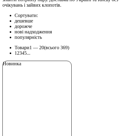
очікувань і зайвих клопотів.
Сортувати:
дешевше
дорожче
нові надходження
популярність
Товари
1 —
20
(всього 369)
1
2
3
4
5
...
Новинка