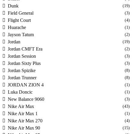
Dunk
(19)
Field General
(3)
Flight Court
(4)
Huarache
(1)
Jayson Tatum
(2)
Jordan
(19)
Jordan CMFT Era
(2)
Jordan Session
(3)
Jordan Sixty Plus
(3)
Jordan Spizike
(8)
Jordan Trunner
(8)
JORDAN ZION 4
(1)
Luka Doncic
(1)
New Balance 9060
(3)
Nike Air Max
(43)
Nike Air Max 1
(1)
Nike Air Max 270
(4)
Nike Air Max 90
(15)