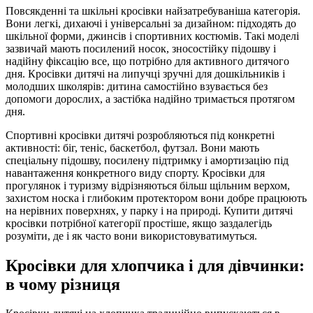
Повсякденні та шкільні кросівки найзатребуваніша категорія.
Вони легкі, дихаючі і універсальні за дизайном: підходять до
шкільної форми, джинсів і спортивних костюмів. Такі моделі
зазвичай мають посилений носок, зносостійку підошву і
надійну фіксацію все, що потрібно для активного дитячого
дня. Кросівки дитячі на липучці зручні для дошкільників і
молодших школярів: дитина самостійно взувається без
допомоги дорослих, а застібка надійно тримається протягом
дня.
Спортивні кросівки дитячі розробляються під конкретні
активності: біг, теніс, баскетбол, футзал. Вони мають
спеціальну підошву, посилену підтримку і амортизацію під
навантаження конкретного виду спорту. Кросівки для
прогулянок і туризму відрізняються більш щільним верхом,
захистом носка і глибоким протектором вони добре працюють
на нерівних поверхнях, у парку і на природі. Купити дитячі
кросівки потрібної категорії простіше, якщо заздалегідь
розуміти, де і як часто вони використовуватимуться.
Кросівки для хлопчика і для дівчинки:
в чому різниця