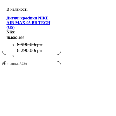
Дитячі кросівки NIKE
AIR MAX 95 BB TECH
(GS)
Nike
IR4602-002
8 990
.
00
грн
6 290
.
00
грн
Новинка
-54%