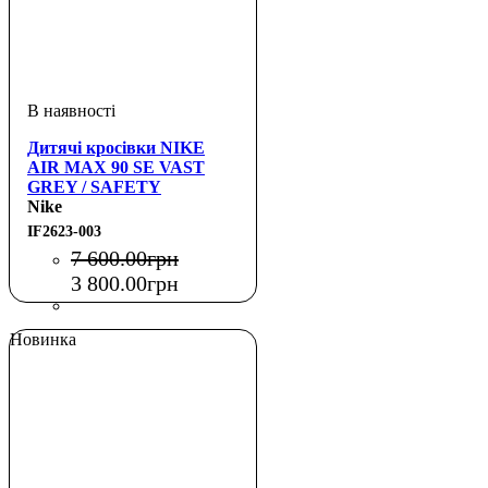
Дитячі кросівки NIKE
AIR MAX 90 SE VAST
GREY / SAFETY
ORANGE (GS)
Nike
IF2623-003
7 600
.
00
грн
3 800
.
00
грн
Новинка