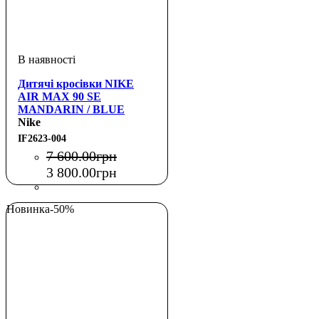
Дитячі кросівки NIKE
AIR MAX 90 SE
MANDARIN / BLUE
FURY (GS)
Nike
IF2623-004
7 600
.
00
грн
3 800
.
00
грн
Новинка
-50%