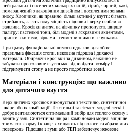
Кросівки дитячі на хлопчика традиційно випускаються в
нейтральних і насичених кольорах синій, сірий, чорний, хакі,
помаранчевий з лаконічним дизайном і посиленими зонами
зносу. Хлопчики, як правило, більш активні у взутті: бігають,
стрибають, лазять тому міцність підошви і верху особливо
важлива. Кросівки дитячі на дівчинку пропонують ширшу
палітру: пастельні тони, білі моделі з яскравими акцентами,
принти з квітами, зірками і геометричними візерунками.
При цьому функціональні вимоги однакові для обох:
правильна фіксація стопи, нековзна підошва і дихаючі
матеріали. Обираючи кросівки за дизайном, важливо не
забувати про головне взуття має відповідати розміру і
підтримувати стопу, а не просто подобатися зовні.
Матеріали і конструкція: що важливо
для дитячого взуття
Верх дитячих кросівок виконується з текстилю, синтетичної
шкіри або їх комбінації. Текстильні та сітчасті моделі легкі і
добре вентилюються оптимальний вибір для теплого сезону і
занять у залі. Синтетична шкіра і комбіновані моделі міцніше
тримають форму і краще захищають від вологи та абразивних
поверхонь. Підошва з гуми або ТЕП забезпечує нековзне