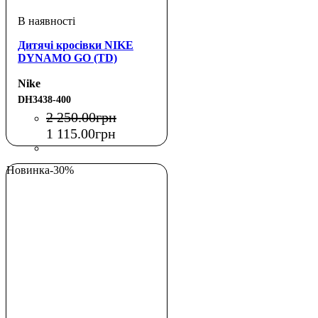
Дитячі кросівки NIKE
DYNAMO GO (TD)
Nike
DH3438-400
2 250
.
00
грн
1 115
.
00
грн
Новинка
-30%