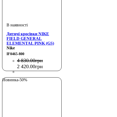
Дитячі кросівки NIKE
FIELD GENERAL
ELEMENTAL PINK (GS)
Nike
IF0465-800
4 830
.
00
грн
2 420
.
00
грн
Новинка
-50%