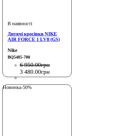
Дитячі кросівки NIKE
AIR FORCE 1 LV8 (GS)
Nike
BQ5485-700
6 950
.
00
грн
3 480
.
00
грн
Новинка
-50%