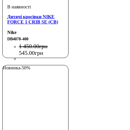
Дитячі кросівки NIKE
FORCE 1 CRIB SE (CB)
Nike
DB4078-400
1 450
.
00
грн
545
.
00
грн
Новинка
-50%