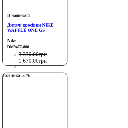
Дитячі кросівки NIKE
WAFFLE ONE GS
Nike
DM9477-800
3 330
.
00
грн
1 670
.
00
грн
Новинка
-61%