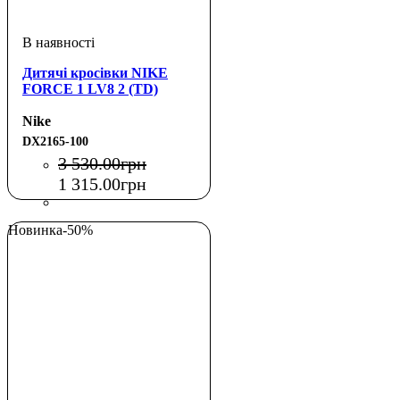
Дитячі кросівки NIKE
FORCE 1 LV8 2 (TD)
Nike
DX2165-100
3 530
.
00
грн
1 315
.
00
грн
Новинка
-50%