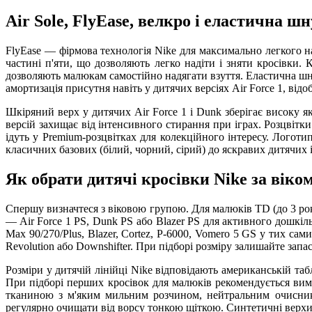
Air Sole, FlyEase, велкро і еластична ш
FlyEase — фірмова технологія Nike для максимально легкого на
частині п'яти, що дозволяють легко надіти і зняти кросівки.
дозволяють малюкам самостійно надягати взуття. Еластична шнур
амортизація присутня навіть у дитячих версіях Air Force 1, від
Шкіряний верх у дитячих Air Force 1 і Dunk зберігає високу 
версій захищає від інтенсивного стирання при іграх. Розцвітки
ідуть у Premium-розцвітках для колекційного інтересу. Логот
класичних базових (білий, чорний, сірий) до яскравих дитячих і
Як обрати дитячі кросівки Nike за віко
Спершу визначтеся з віковою групою. Для малюків TD (до 3 рокі
— Air Force 1 PS, Dunk PS або Blazer PS для активного дошкіль
Max 90/270/Plus, Blazer, Cortez, P-6000, Vomero 5 GS у тих са
Revolution або Downshifter. При підборі розміру залишайте запас 
Розміри у дитячій лінійці Nike відповідають американській та
При підборі перших кросівок для малюків рекомендується вимі
тканиною з м'яким мильним розчином, нейтральним очисник
регулярно очищати від ворсу тонкою щіткою. Синтетичні верхи 