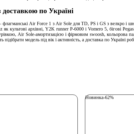
з доставкою по Україні
— флагманські Air Force 1 з Air Sole для TD, PS і GS з велкро і 
z як культові архівні, Y2K runner P-6000 і Vomero 5, бігові Pega
урівкою, Air Sole-амортизацією і фірмовим swoosh, кольорова па
ь підібрати модель під вік і активність, а доставка по Україні 
Новинка
-62%