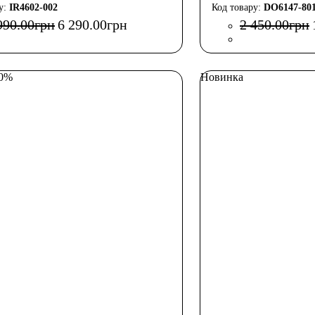
IR4602-002
DO6147-80
990
.
00
грн
6 290
.
00
грн
2 450
.
00
грн
50%
Новинка