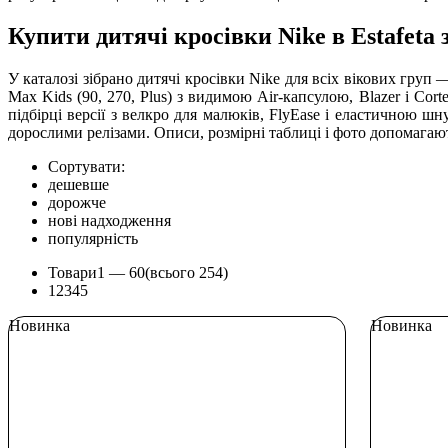
Купити дитячі кросівки Nike в Estafeta 
У каталозі зібрано дитячі кросівки Nike для всіх вікових груп 
Max Kids (90, 270, Plus) з видимою Air-капсулою, Blazer і Corte
підбірці версії з велкро для малюків, FlyEase і еластичною шн
дорослими релізами. Описи, розмірні таблиці і фото допомагают
Сортувати:
дешевше
дорожче
нові надходження
популярність
Товари
1 —
60
(всього 254)
1
2
3
4
5
Новинка
Новинка