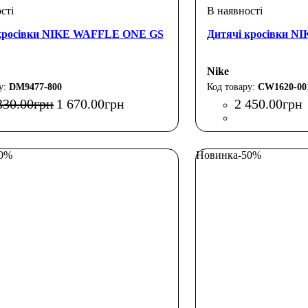
 кросівки NIKE WAFFLE ONE GS
Дитячі кросівки N
Nike
DM9477-800
CW1620-00
330
.
00
грн
1 670
.
00
грн
2 450
.
00
грн
50%
Новинка
-50%