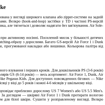
ike
ована у вигляді широкого клапана або zipper-системи на задній
ми. Велкро (hook-and-loop) застібки у TD і частині PS-версій
 але тягнеться і дозволяє надягати без зав'язування. Air Sole-
у при активному носінні. Посилений мисок у більшості дитячих
tching-образу з дорослими. Багато GS-версій Air Force 1 і Dunk
ки, прогумованої накладки або вишивки. Кольорова палітра від
ного взування і перших кроків. Для дошкільників PS (3-6 років)
ярів GS (6-14 років) — весь асортимент: Air Force 1, Dunk, Air
— Nike Pegasus Kids. Для доступних повсякденних бігових — Nike
ці у віці до 5 років і кожні 4-6 місяців у шкільному віці.
відповідає приблизно дорослому US 7 Women's або US 5.5 Men's.
. За доглядом — шкіряні Air Force 1 і Dunk протирати вологою
 для білої шкіри. Сушити у розправленому вигляді. Велкро