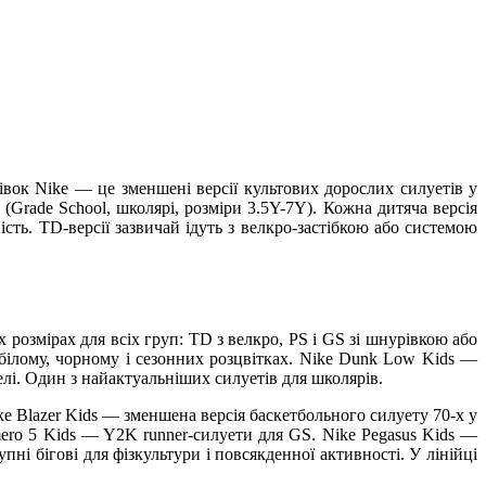
івок Nike — це зменшені версії культових дорослих силуетів у
 (Grade School, школярі, розміри 3.5Y-7Y). Кожна дитяча версія
сть. TD-версії зазвичай ідуть з велкро-застібкою або системою
х розмірах для всіх груп: TD з велкро, PS і GS зі шнурівкою або
 білому, чорному і сезонних розцвітках. Nike Dunk Low Kids —
елі. Один з найактуальніших силуетів для школярів.
ike Blazer Kids — зменшена версія баскетбольного силуету 70-х у
omero 5 Kids — Y2K runner-силуети для GS. Nike Pegasus Kids —
пні бігові для фізкультури і повсякденної активності. У лінійці