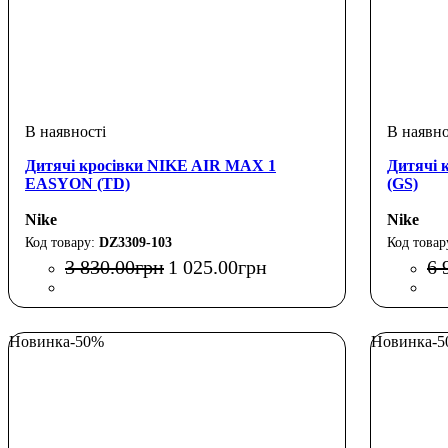
Дитячі кросівки NIKE AIR MAX 1
Дитячі 
EASYON (TD)
(GS)
Nike
Nike
DZ3309-103
3 830
.
00
грн
1 025
.
00
грн
6 
Новинка
-50%
Новинка
-