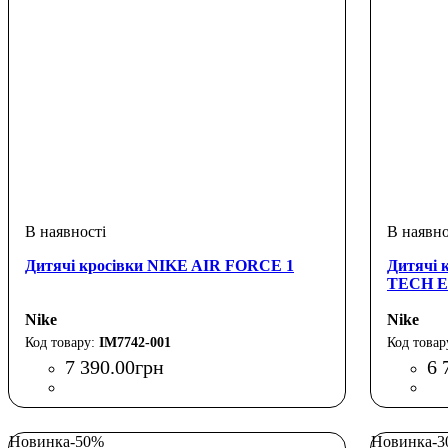
Дитячі кросівки NIKE AIR FORCE 1
Дитячі 
TECH E
Nike
Nike
IM7742-001
7 390
.
00
грн
6 
Новинка
-50%
Новинка
-