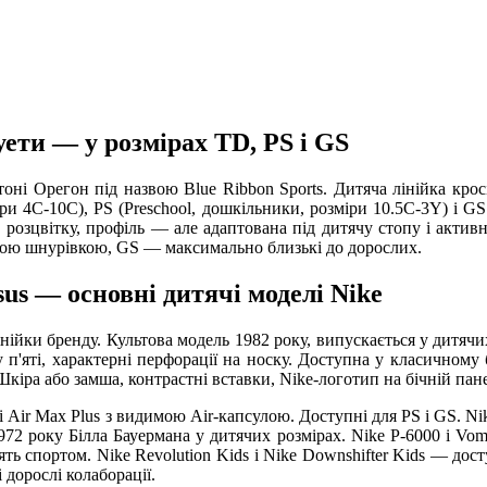
уети — у розмірах TD, PS і GS
оні Орегон під назвою Blue Ribbon Sports. Дитяча лінійка крос
ри 4C-10C), PS (Preschool, дошкільники, розміри 10.5C-3Y) і GS
 розцвітку, профіль — але адаптована під дитячу стопу і активні
чною шнурівкою, GS — максимально близькі до дорослих.
asus — основні дитячі моделі Nike
інійки бренду. Культова модель 1982 року, випускається у дитячи
 п'яті, характерні перфорації на носку. Доступна у класичному
Шкіра або замша, контрастні вставки, Nike-логотип на бічній пан
0 і Air Max Plus з видимою Air-капсулою. Доступні для PS і GS. N
 1972 року Білла Бауермана у дитячих розмірах. Nike P-6000 і V
ять спортом. Nike Revolution Kids і Nike Downshifter Kids — досту
і дорослі колаборації.