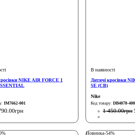
кросівки NIKE AIR FORCE 1
Дитячі кросівки N
SSENTIAL
SE (CB)
Nike
IM7662-001
DB4078-400
790
.
00
грн
1 450
.
00
грн
30%
Новинка
-54%