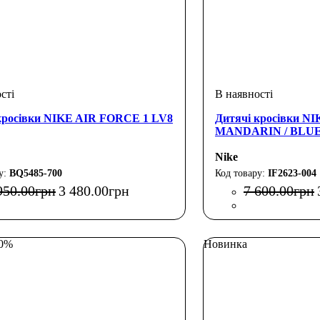
кросівки NIKE AIR FORCE 1 LV8
Дитячі кросівки N
MANDARIN / BLUE
Nike
BQ5485-700
IF2623-004
950
.
00
грн
3 480
.
00
грн
7 600
.
00
грн
50%
Новинка