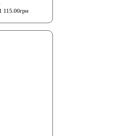
1
1 115
.
00
грн