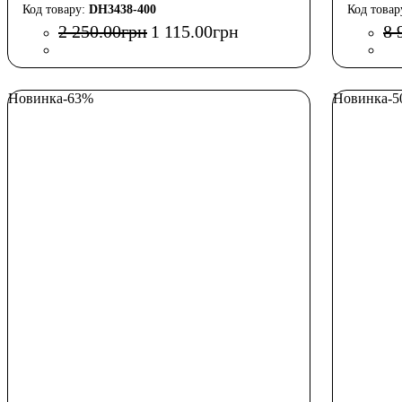
DH3438-400
2 250
.
00
грн
1 115
.
00
грн
8 
Новинка
-63%
Новинка
-