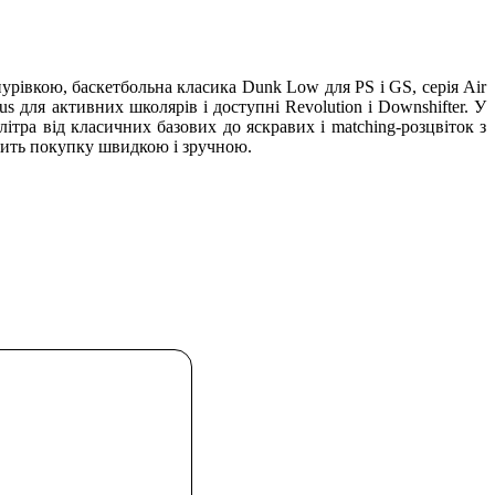
шнурівкою, баскетбольна класика Dunk Low для PS і GS, серія Air
sus для активних школярів і доступні Revolution і Downshifter. У
літра від класичних базових до яскравих і matching-розцвіток з
робить покупку швидкою і зручною.