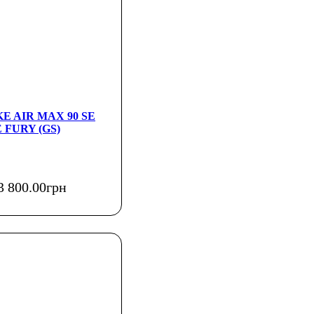
IKE AIR MAX 90 SE
 FURY (GS)
3 800
.
00
грн