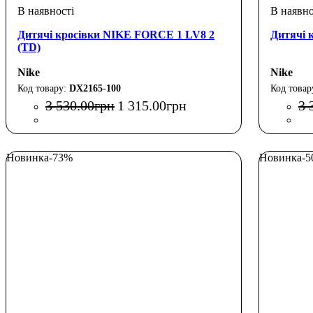
Дитячі кросівки NIKE FORCE 1 LV8 2
Дитячі
(TD)
Nike
Nike
DX2165-100
3 530
.
00
грн
1 315
.
00
грн
3 
Новинка
-73%
Новинка
-