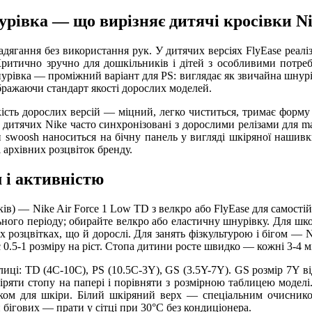
нурівка — що вирізняє дитячі кросівки N
дягання без використання рук. У дитячих версіях FlyEase реаліз
 Критично зручно для дошкільників і дітей з особливими потреба
івка — проміжний варіант для PS: виглядає як звичайна шнурівка,
ображаючи стандарт якості дорослих моделей.
якість дорослих версій — міцний, легко чиститься, тримає форм
 дитячих Nike часто синхронізовані з дорослими релізами для ma
ип swoosh наноситься на бічну панель у вигляді шкіряної нашив
 архівних розцвіток бренду.
м і активністю
в) — Nike Air Force 1 Low TD з велкро або FlyEase для самостій
ного періоду; обирайте велкро або еластичну шнурівку. Для школ
мих розцвітках, що й дорослі. Для занять фізкультурою і бігом 
0.5-1 розміру на ріст. Стопа дитини росте швидко — кожні 3-4 міся
блиці: TD (4C-10C), PS (10.5C-3Y), GS (3.5Y-7Y). GS розмір 7Y 
ряти стопу на папері і порівняти з розмірною таблицею моделі
ом для шкіри. Білий шкіряний верх — спеціальним очисником
бігових — прати у сітці при 30°C без кондиціонера.