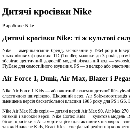
Дитячі кросівки Nike
Виробник: Nike
Дитячі кросівки Nike: ті ж культові сил
Nike — американський бренд, заснований у 1964 році в Біверт
трьох вікових форматах: TD (Toddler, малюки до 3 років, розмі
зберігає ідентичний дорослій моделі візуальний код — swoosh,
FlyEase для самостійного взування, PS — з велкро або еласти
Air Force 1, Dunk, Air Max, Blazer і Peg
Nike Air Force 1 Kids — абсолютний флагман дитячої lifestyle-л
еластичною шнурівкою. Шкіряний верх, Air Sole-амортизація у
зменшена версія баскетбольної класики 1985 року для PS і GS. 
Nike Air Max Kids серія — дитячі версії Air Max 90, Air Max 27
низькій і високій версії. Nike Cortez Kids — культова модель
бігові кросівки з Air-амортизацією для активних школярів і зан
також Huarache Kids, React Kids і спеціальні релізи під конкретн