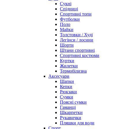
Сукні
Спідниці
Спортивні топи
Футболки
Поло
Майки
Толстовки / Худі
Легінси / лосини
Шорти
Штани спортивні
Спортивні костюми
Куртки
Жилетки
Термобілизна
Аксесуари
Шапки
Кепки
Рюкзаки
Сумки
Поясні сумки
Гаманці
Шкарпетки
Рукавички
Пляшки для води
Спорт