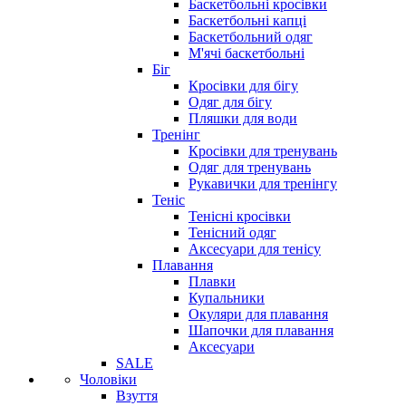
Баскетбольні кросівки
Баскетбольні капці
Баскетбольний одяг
М'ячі баскетбольні
Біг
Кросівки для бігу
Одяг для бігу
Пляшки для води
Тренінг
Кросівки для тренувань
Одяг для тренувань
Рукавички для тренінгу
Теніс
Тенісні кросівки
Тенісний одяг
Аксесуари для тенісу
Плавання
Плавки
Купальники
Окуляри для плавання
Шапочки для плавання
Аксесуари
SALE
Чоловіки
Взуття