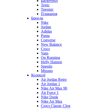
Баскетбол
Теніс
Тренінг
Плавання
Бренди
Nike
Jordan
Adidas
Puma
Converse
New Balance
Crocs
Vans
On Running
Helly Hansen
Speedo
Mizuno
Колекції
Air Jordan Retro
Air Jordan 1
Nike Air Max 90
Air Force 1
Nike Dunk
Nike Air Max
Crocs Classic Clog