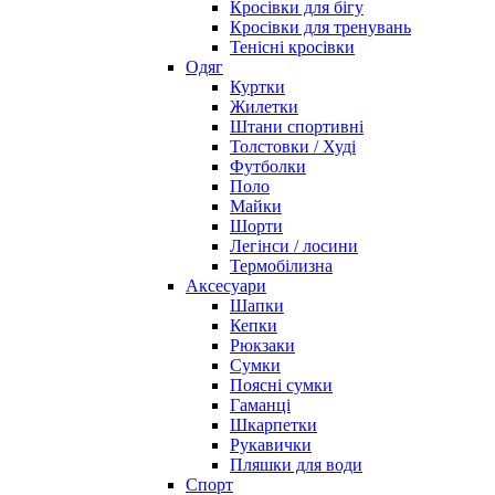
Кросівки для бігу
Кросівки для тренувань
Тенісні кросівки
Одяг
Куртки
Жилетки
Штани спортивні
Толстовки / Худі
Футболки
Поло
Майки
Шорти
Легінси / лосини
Термобілизна
Аксесуари
Шапки
Кепки
Рюкзаки
Сумки
Поясні сумки
Гаманці
Шкарпетки
Рукавички
Пляшки для води
Спорт