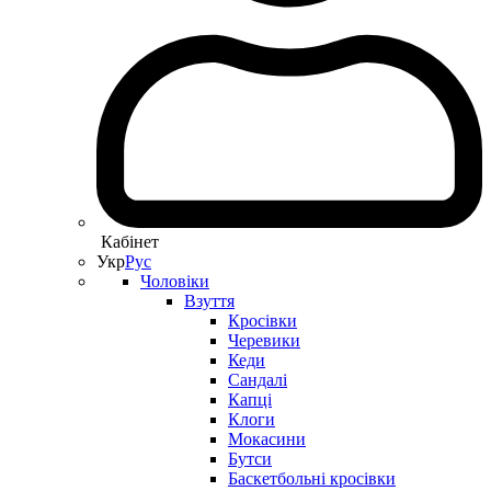
Кабінет
Укр
Рус
Чоловіки
Взуття
Кросівки
Черевики
Кеди
Сандалі
Капці
Клоги
Мокасини
Бутси
Баскетбольні кросівки