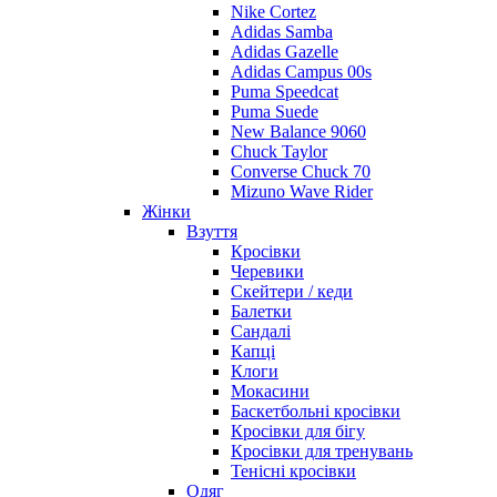
Nike Cortez
Adidas Samba
Adidas Gazelle
Adidas Campus 00s
Puma Speedcat
Puma Suede
New Balance 9060
Chuck Taylor
Converse Chuck 70
Mizuno Wave Rider
Жінки
Взуття
Кросівки
Черевики
Скейтери / кеди
Балетки
Сандалі
Капці
Клоги
Мокасини
Баскетбольні кросівки
Кросівки для бігу
Кросівки для тренувань
Тенісні кросівки
Одяг