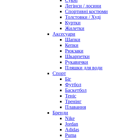
Сукні
Легінси / лосини
Спортивні костюми
Толстовки / Худі
Куртки
Жилетки
Аксесуари
Шапки
Кепки
Рюкзаки
Шкарпетки
Рукавички
Пляшки для води
Спорт
Біг
Футбол
Баскетбол
Теніс
Тренінг
Плавання
Бренди
Nike
Jordan
Adidas
Puma