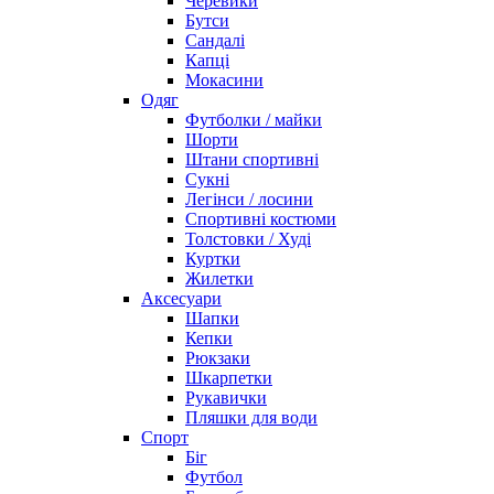
Черевики
Бутси
Сандалі
Капці
Мокасини
Одяг
Футболки / майки
Шорти
Штани спортивні
Сукні
Легінси / лосини
Спортивні костюми
Толстовки / Худі
Куртки
Жилетки
Аксесуари
Шапки
Кепки
Рюкзаки
Шкарпетки
Рукавички
Пляшки для води
Спорт
Біг
Футбол