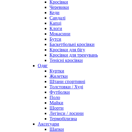
Кросівки
Черевики
Кеди
Сандалі
Капці
Клоги
Мокасини
Бутси
Баскетбольні кросівки
Кросівки для бігу
Кросівки для тренувань
Тенісні кросівки
Одяг
Куртки
Жилетки
Штани спортивні
Толстовки / Худі
Футболки
Поло
Майки
Шорти
Легінси / лосини
Термобілизна
Аксесуари
Шапки