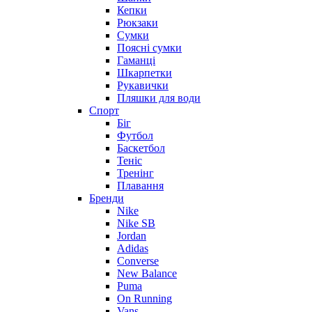
Кепки
Рюкзаки
Сумки
Поясні сумки
Гаманці
Шкарпетки
Рукавички
Пляшки для води
Спорт
Біг
Футбол
Баскетбол
Теніс
Тренінг
Плавання
Бренди
Nike
Nike SB
Jordan
Adidas
Converse
New Balance
Puma
On Running
Vans