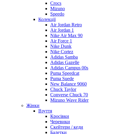
Crocs
Mizuno
Speedo
Колекції
Air Jordan Retro
Air Jordan 1
Nike Air Max 90
Air Force 1
Nike Dunk
Nike Cortez
Adidas Samba
Adidas Gazelle
Adidas Campus 00s
Puma Speedcat
Puma Suede
New Balance 9060
Chuck Taylor
Converse Chuck 70
Mizuno Wave Rider
Жінки
Взуття
Кросівки
Черевики
Скейтери / кеди
Балетки