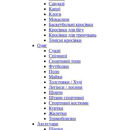
Сандалі
Капці
Клоги
Мокасини
Баскетбольні кросівки
Кросівки для бігу
Кросівки для тренувань
Тенісні кросівки
Одяг
Сукні
Спідниці
Спортивні топи
Футболки
Поло
Майки
Толстовки / Худі
Легінси / лосини
Шорти
Штани спортивні
Спортивні костюми
Куртки
Жилетки
Термобілизна
Аксесуари
Шапки