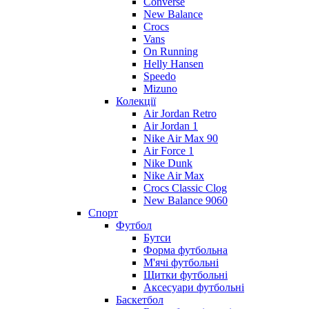
Converse
New Balance
Crocs
Vans
On Running
Helly Hansen
Speedo
Mizuno
Колекції
Air Jordan Retro
Air Jordan 1
Nike Air Max 90
Air Force 1
Nike Dunk
Nike Air Max
Crocs Classic Clog
New Balance 9060
Спорт
Футбол
Бутси
Форма футбольна
М'ячі футбольні
Щитки футбольні
Аксесуари футбольні
Баскетбол