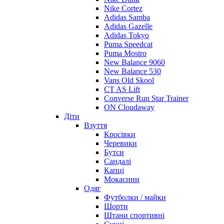
Nike Cortez
Adidas Samba
Adidas Gazelle
Adidas Tokyo
Puma Speedcat
Puma Mostro
New Balance 9060
New Balance 530
Vans Old Skool
CT AS Lift
Converse Run Star Trainer
ON Cloudaway
Діти
Взуття
Кросівки
Черевики
Бутси
Сандалі
Капці
Мокасини
Одяг
Футболки / майки
Шорти
Штани спортивні