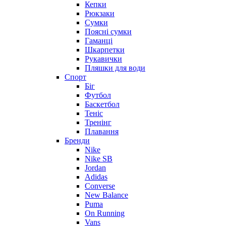
Кепки
Рюкзаки
Сумки
Поясні сумки
Гаманці
Шкарпетки
Рукавички
Пляшки для води
Спорт
Біг
Футбол
Баскетбол
Теніс
Тренінг
Плавання
Бренди
Nike
Nike SB
Jordan
Adidas
Converse
New Balance
Puma
On Running
Vans