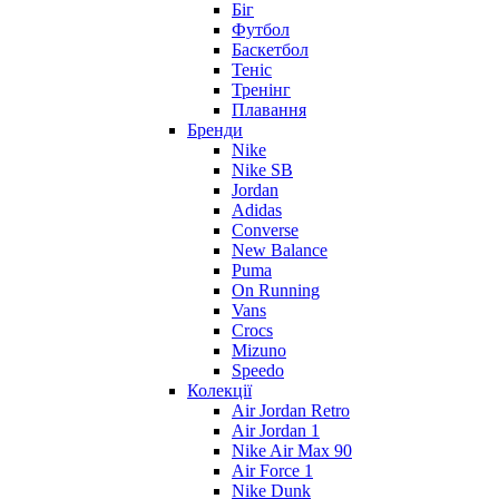
Біг
Футбол
Баскетбол
Теніс
Тренінг
Плавання
Бренди
Nike
Nike SB
Jordan
Adidas
Converse
New Balance
Puma
On Running
Vans
Crocs
Mizuno
Speedo
Колекції
Air Jordan Retro
Air Jordan 1
Nike Air Max 90
Air Force 1
Nike Dunk