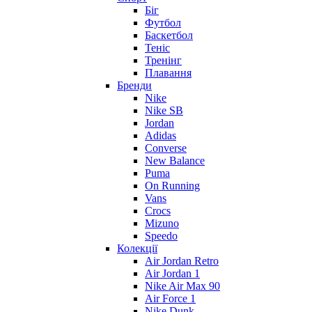
Біг
Футбол
Баскетбол
Теніс
Тренінг
Плавання
Бренди
Nike
Nike SB
Jordan
Adidas
Converse
New Balance
Puma
On Running
Vans
Crocs
Mizuno
Speedo
Колекції
Air Jordan Retro
Air Jordan 1
Nike Air Max 90
Air Force 1
Nike Dunk