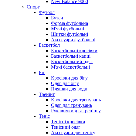
New Balance 9060
Спорт
Футбол
Бутси
Форма футбольна
М'ячі футбольні
Щитки футбольні
Аксесуари футбольні
Баскетбол
Баскетбольні кросівки
Баскетбольні капці
Баскетбольний одяг
М'ячі баскетбольні
Біг
Кросівки для бігу
Одяг для бігу
Пляшки для води
Тренінг
Кросівки для тренувань
Одяг для тренувань
Рукавички для тренінгу
Теніс
Тенісні кросівки
Тенісний одяг
Аксесуари для тенісу