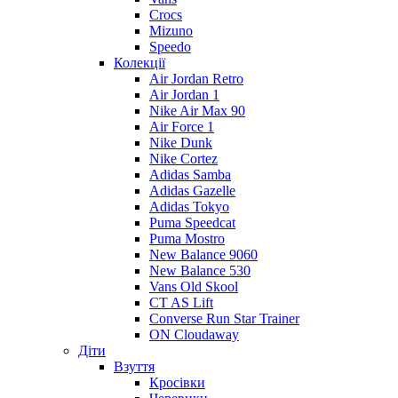
Crocs
Mizuno
Speedo
Колекції
Air Jordan Retro
Air Jordan 1
Nike Air Max 90
Air Force 1
Nike Dunk
Nike Cortez
Adidas Samba
Adidas Gazelle
Adidas Tokyo
Puma Speedcat
Puma Mostro
New Balance 9060
New Balance 530
Vans Old Skool
CT AS Lift
Converse Run Star Trainer
ON Cloudaway
Діти
Взуття
Кросівки