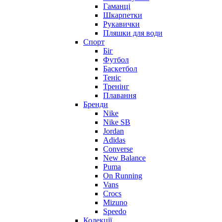
Гаманці
Шкарпетки
Рукавички
Пляшки для води
Спорт
Біг
Футбол
Баскетбол
Теніс
Тренінг
Плавання
Бренди
Nike
Nike SB
Jordan
Adidas
Converse
New Balance
Puma
On Running
Vans
Crocs
Mizuno
Speedo
Колекції