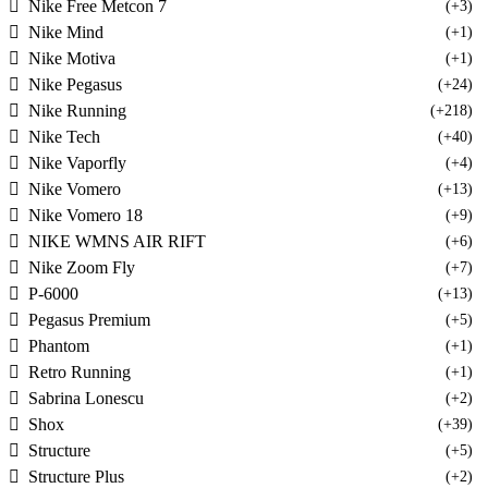
Nike Free Metcon 7
(+3)
Nike Mind
(+1)
Nike Motiva
(+1)
Nike Pegasus
(+24)
Nike Running
(+218)
Nike Tech
(+40)
Nike Vaporfly
(+4)
Nike Vomero
(+13)
Nike Vomero 18
(+9)
NIKE WMNS AIR RIFT
(+6)
Nike Zoom Fly
(+7)
P-6000
(+13)
Pegasus Premium
(+5)
Phantom
(+1)
Retro Running
(+1)
Sabrina Lonescu
(+2)
Shox
(+39)
Structure
(+5)
Structure Plus
(+2)