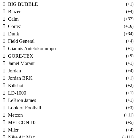
BIG BUBBLE
(+1)
Blazer
(+4)
Calm
(+32)
Cortez
(+16)
Dunk
(+34)
Field General
(+4)
Giannis Antetokounmpo
(+1)
GORE-TEX
(+9)
Jamel Morant
(+1)
Jordan
(+4)
Jordan BRK
(+1)
Killshot
(+2)
LD-1000
(+1)
LeBron James
(+1)
Look of Football
(+3)
Metcon
(+11)
METCON 10
(+5)
Miler
(+4)
Nike Air Max
(+111)