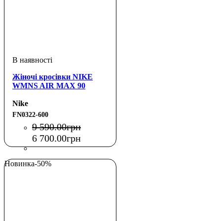
Жіночі кросівки NIKE
WMNS AIR MAX 90
Nike
FN0322-600
9 590
.
00
грн
6 700
.
00
грн
Новинка
-50%