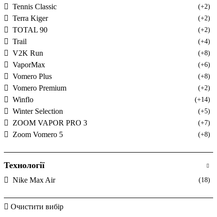
Tennis Classic
(+2)
Terra Kiger
(+2)
TOTAL 90
(+2)
Trail
(+4)
V2K Run
(+8)
VaporMax
(+6)
Vomero Plus
(+8)
Vomero Premium
(+2)
Winflo
(+14)
Winter Selection
(+5)
ZOOM VAPOR PRO 3
(+7)
Zoom Vomero 5
(+8)
Технології
Nike Max Air
(18)
Очистити вибір