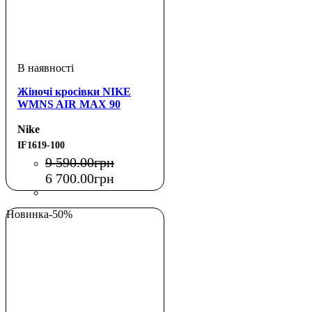
Жіночі кросівки NIKE
WMNS AIR MAX 90
Nike
IF1619-100
9 590
.
00
грн
6 700
.
00
грн
Новинка
-50%