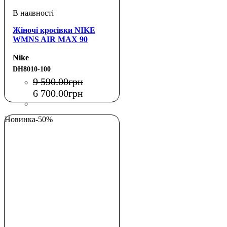
Жіночі кросівки NIKE
WMNS AIR MAX 90
Nike
DH8010-100
9 590
.
00
грн
6 700
.
00
грн
Новинка
-50%