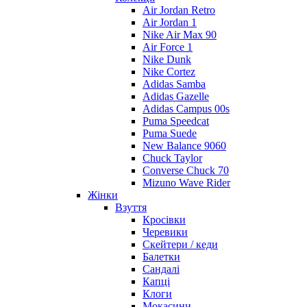
Air Jordan Retro
Air Jordan 1
Nike Air Max 90
Air Force 1
Nike Dunk
Nike Cortez
Adidas Samba
Adidas Gazelle
Adidas Campus 00s
Puma Speedcat
Puma Suede
New Balance 9060
Chuck Taylor
Converse Chuck 70
Mizuno Wave Rider
Жінки
Взуття
Кросівки
Черевики
Скейтери / кеди
Балетки
Сандалі
Капці
Клоги
Мокасини