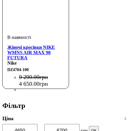
Жіночі кросівки NIKE
WMNS AIR MAX 90
FUTURA
Nike
DZ4704-100
9 290
.
00
грн
4 650
.
00
грн
Фільтр
Ціна
—
грн
ОК