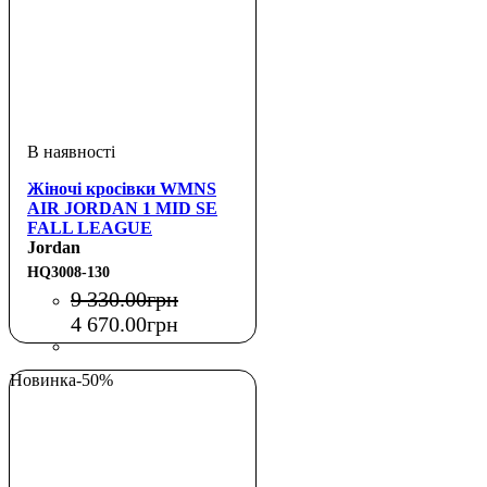
Жіночі кросівки WMNS
AIR JORDAN 1 MID SE
FALL LEAGUE
Jordan
HQ3008-130
9 330
.
00
грн
4 670
.
00
грн
Новинка
-50%