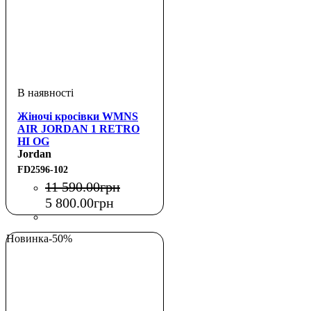
Жіночі кросівки WMNS
AIR JORDAN 1 RETRO
HI OG
Jordan
FD2596-102
11 590
.
00
грн
5 800
.
00
грн
Новинка
-50%