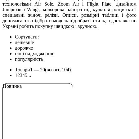
технологіями Air Sole, Zoom Air і Flight Plate, дизайном
Jumpman і Wings, кольорова палітра під культові розцвітки і
спеціальні жіночі релізи. Описи, розмірні таблиці і фото
допомагають підібрати модель під образ і стиль, а доставка по
Україні робить покупку швидкою і зручною.
Сортувати:
дешевше
дорожче
нові надходження
популярність
Товари
1 —
20
(всього 104)
1
2
3
4
5
...
Новинка