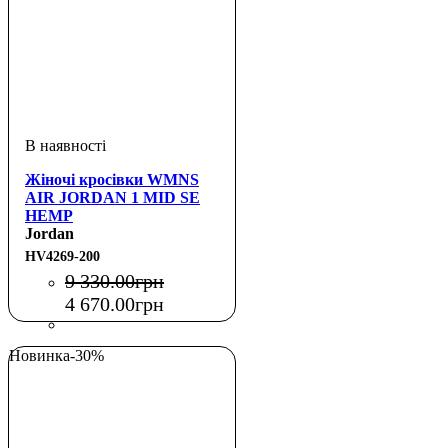
Жіночі кросівки WMNS
AIR JORDAN 1 MID SE
HEMP
Jordan
HV4269-200
9 330
.
00
грн
4 670
.
00
грн
Новинка
-30%