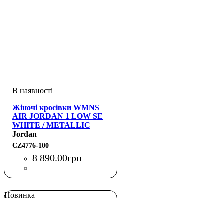
Жіночі кросівки WMNS
AIR JORDAN 1 LOW SE
WHITE / METALLIC
GOLD
Jordan
CZ4776-100
8 890
.
00
грн
Новинка