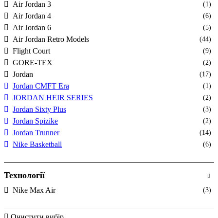
Air Jordan 3
(1)
Air Jordan 4
(6)
Air Jordan 6
(5)
Air Jordan Retro Models
(44)
Flight Court
(9)
GORE-TEX
(2)
Jordan
(17)
Jordan CMFT Era
(1)
JORDAN HEIR SERIES
(2)
Jordan Sixty Plus
(3)
Jordan Spizike
(2)
Jordan Trunner
(14)
Nike Basketball
(6)
Технології
Nike Max Air
(3)
Очистити вибір