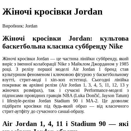
Жіночі кросівки Jordan
Виробник: Jordan
Жіночі кросівки Jordan: культова
баскетбольна класика суббренду Nike
Жіночі кросівки Jordan — це частина лінійки суббренду, який
виріс з іменної колаборації Nike з Майклом Джорданом у 1985
році. З релізу першої моделі Air Jordan 1 бренд став
культурним феноменом і ключовою фігурою у баскетбольному
взутті, стрит-моді і хіп-хоп естетиці. Сьогодні лінійка
покриває як архівні релізи (Air Jordan 1, 3, 4, 5, 11, 12, 13 у
жіночих розмірах), так і сучасні Performance-моделі з
підписами провідних гравців NBA (Luka Dončić, Jayson Tatum)
і lifestyle-релізи Jordan Stadium 90 і MA-2. Це дозволяє
підібрати кросівки під будь-який образ — від класичного
стрит-аутфіту до сучасного casual-образу.
Air Jordan 1, 4, 11 і Stadium 90 — які