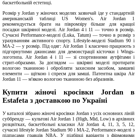
баскетбольній естетиці.
Розмір у Jordan у жіночих моделях зазвичай іде у стандартній
американській таблиці US Women's. Air Jordan 1
рекомендується брати на півромзіру більше для кращої
посадки шкіряної моделі. Air Jordan 4 і 11 — точно в розмір.
Сучасні Performance-моделі (Luka, Tatum) — точно в розмір з
урахуванням активного спорту. Lifestyle-моделі Stadium 90 і
MA-2 — у розмір. Під одяг: Air Jordan 1 класично працюють з
підгорнутими джинсами для демонстрації кісточки і Wings-
логотипа. Air Jordan 4 і 11 — зі спортивними аутфітами і
стрит-образами. За доглядом — шкіряні моделі протирати
вологою тканиною і обробляти захисним засобом, замшеві
елементи — щіткою і спреєм для замші. Патентна шкіра Air
Jordan 11 — м'якою вологою тканиною без абразивів.
Купити жіночі кросівки Jordan в
Estafeta з доставкою по Україні
У каталозі зібрано жіночі кросівки Jordan з усіх основних ліній
суббренду — культові Air Jordan 1 (High, Mid, Low) в архівних
розцвітках, баскетбольні класики Air Jordan 4, 11, 3, 5, 12,
сучасні lifestyle Jordan Stadium 90 і MA-2, Performance-моделі з
підписами гравців NBA. У підбірці варіанти з фірмовими