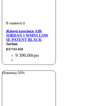
Жіночі кросівки AIR
JORDAN 1 WMNS LOW
SE PATENT BLACK
CROC
Jordan
HJ7743-010
9 390
.
00
грн
Новинка
-50%