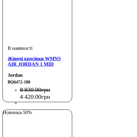
Жіночі кросівки WMNS
AIR JORDAN 1 MID
Jordan
BQ6472-180
8 830
.
00
грн
4 420
.
00
грн
Новинка
-50%