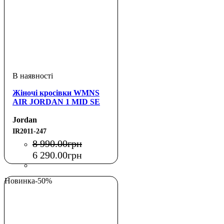
Жіночі кросівки WMNS
AIR JORDAN 1 MID SE
Jordan
IR2011-247
8 990
.
00
грн
6 290
.
00
грн
Новинка
-50%