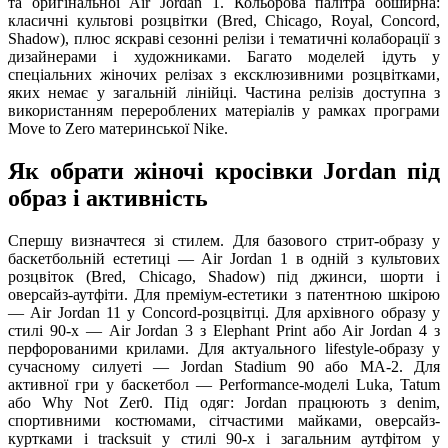
та оригінальної Air Jordan 1. Кольорова палітра обширна:
класичні культові розцвітки (Bred, Chicago, Royal, Concord,
Shadow), плюс яскраві сезонні релізи і тематичні колаборації з
дизайнерами і художниками. Багато моделей ідуть у
спеціальних жіночих релізах з ексклюзивними розцвітками,
яких немає у загальній лінійці. Частина релізів доступна з
використанням перероблених матеріалів у рамках програми
Move to Zero материнської Nike.
Як обрати жіночі кросівки Jordan під
образ і активність
Спершу визначтеся зі стилем. Для базового стрит-образу у
баскетбольній естетиці — Air Jordan 1 в одній з культових
розцвіток (Bred, Chicago, Shadow) під джинси, шорти і
оверсайз-аутфіти. Для преміум-естетики з патентною шкірою
— Air Jordan 11 у Concord-розцвітці. Для архівного образу у
стилі 90-х — Air Jordan 3 з Elephant Print або Air Jordan 4 з
перфорованими крилами. Для актуального lifestyle-образу у
сучасному силуеті — Jordan Stadium 90 або MA-2. Для
активної гри у баскетбол — Performance-моделі Luka, Tatum
або Why Not Zer0. Під одяг: Jordan працюють з denim,
спортивними костюмами, сітчастими майками, оверсайз-
куртками і tracksuit у стилі 90-х і загальним аутфітом у