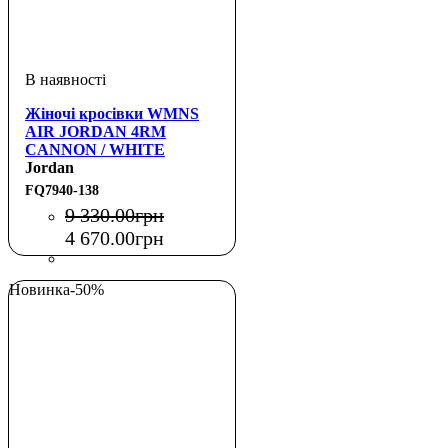
Жіночі кросівки WMNS
AIR JORDAN 4RM
CANNON / WHITE
Jordan
FQ7940-138
9 330
.
00
грн
4 670
.
00
грн
Новинка
-50%