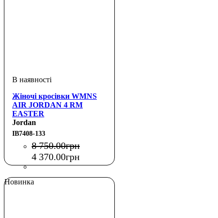
Жіночі кросівки WMNS
AIR JORDAN 4 RM
EASTER
Jordan
IB7408-133
8 750
.
00
грн
4 370
.
00
грн
Новинка