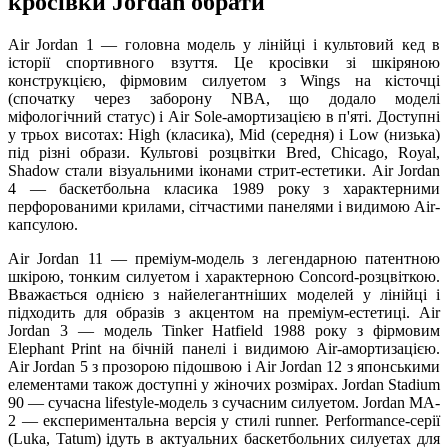
кросівки Jordan обрати
Air Jordan 1 — головна модель у лінійці і культовий кед в
історії спортивного взуття. Це кросівки зі шкіряною
конструкцією, фірмовим силуетом з Wings на кісточці
(спочатку через заборону NBA, що додало моделі
міфологічний статус) і Air Sole-амортизацією в п'яті. Доступні
у трьох висотах: High (класика), Mid (середня) і Low (низька)
під різні образи. Культові розцвітки Bred, Chicago, Royal,
Shadow стали візуальними іконами стрит-естетики. Air Jordan
4 — баскетбольна класика 1989 року з характерними
перфорованими крилами, сітчастими панелями і видимою Air-
капсулою.
Air Jordan 11 — преміум-модель з легендарною патентною
шкірою, тонким силуетом і характерною Concord-розцвіткою.
Вважається однією з найелегантніших моделей у лінійці і
підходить для образів з акцентом на преміум-естетиці. Air
Jordan 3 — модель Tinker Hatfield 1988 року з фірмовим
Elephant Print на бічній панелі і видимою Air-амортизацією.
Air Jordan 5 з прозорою підошвою і Air Jordan 12 з японськими
елементами також доступні у жіночих розмірах. Jordan Stadium
90 — сучасна lifestyle-модель з сучасним силуетом. Jordan MA-
2 — експериментальна версія у стилі runner. Performance-серії
(Luka, Tatum) ідуть в актуальних баскетбольних силуетах для