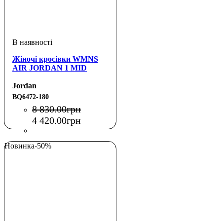
Жіночі кросівки WMNS
AIR JORDAN 1 MID
Jordan
BQ6472-180
8 830
.
00
грн
4 420
.
00
грн
Новинка
-50%