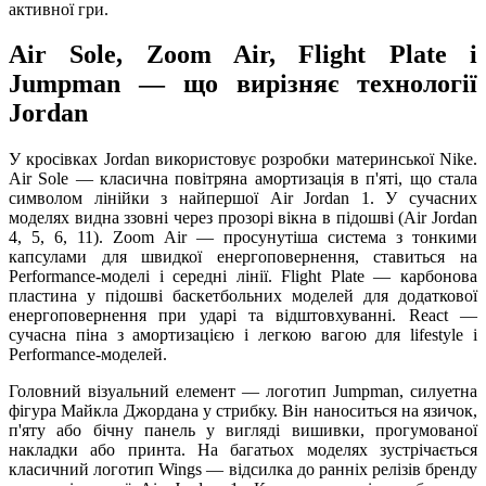
активної гри.
Air Sole, Zoom Air, Flight Plate і
Jumpman — що вирізняє технології
Jordan
У кросівках Jordan використовує розробки материнської Nike.
Air Sole — класична повітряна амортизація в п'яті, що стала
символом лінійки з найпершої Air Jordan 1. У сучасних
моделях видна ззовні через прозорі вікна в підошві (Air Jordan
4, 5, 6, 11). Zoom Air — просунутіша система з тонкими
капсулами для швидкої енергоповернення, ставиться на
Performance-моделі і середні лінії. Flight Plate — карбонова
пластина у підошві баскетбольних моделей для додаткової
енергоповернення при ударі та відштовхуванні. React —
сучасна піна з амортизацією і легкою вагою для lifestyle і
Performance-моделей.
Головний візуальний елемент — логотип Jumpman, силуетна
фігура Майкла Джордана у стрибку. Він наноситься на язичок,
п'яту або бічну панель у вигляді вишивки, прогумованої
накладки або принта. На багатьох моделях зустрічається
класичний логотип Wings — відсилка до ранніх релізів бренду