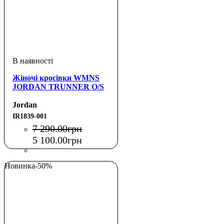
Жіночі кросівки WMNS
JORDAN TRUNNER O/S
Jordan
IR1839-001
7 290
.
00
грн
5 100
.
00
грн
Новинка
-50%