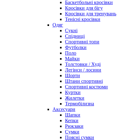
Баскетбольні кросівки
Кросівки для бігу
Кросівки для тренувань
Тенісні кросівки
Одяг
Сукні
Спідниці
Спортивні топи
Футболки
Поло
Майки
Толстовки / Худі
Легінси / лосини
Шорти
Штани спортивні
Спортивні костюми
Куртки
Жилетки
Термобілизна
Аксесуари
Шапки
Кепки
Рюкзаки
Сумки
Поясні сумки