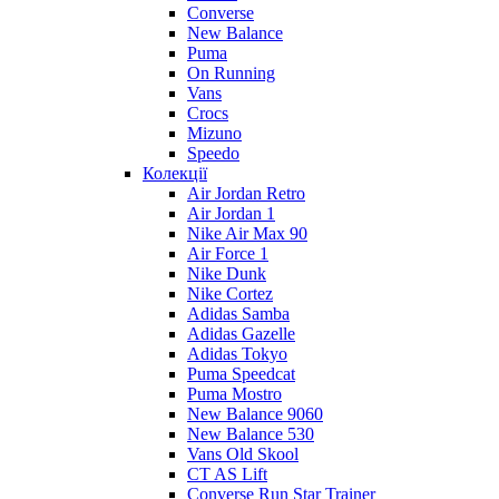
Converse
New Balance
Puma
On Running
Vans
Crocs
Mizuno
Speedo
Колекції
Air Jordan Retro
Air Jordan 1
Nike Air Max 90
Air Force 1
Nike Dunk
Nike Cortez
Adidas Samba
Adidas Gazelle
Adidas Tokyo
Puma Speedcat
Puma Mostro
New Balance 9060
New Balance 530
Vans Old Skool
CT AS Lift
Converse Run Star Trainer