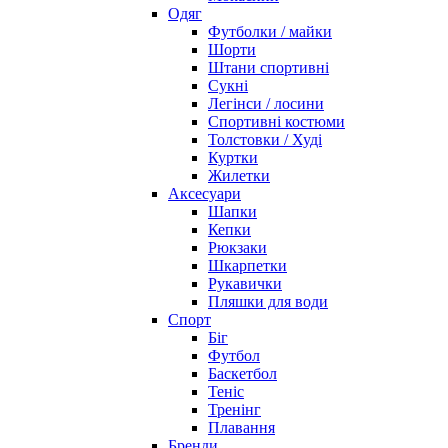
Одяг
Футболки / майки
Шорти
Штани спортивні
Сукні
Легінси / лосини
Спортивні костюми
Толстовки / Худі
Куртки
Жилетки
Аксесуари
Шапки
Кепки
Рюкзаки
Шкарпетки
Рукавички
Пляшки для води
Спорт
Біг
Футбол
Баскетбол
Теніс
Тренінг
Плавання
Бренди