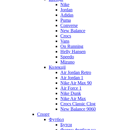
Nike
Jordan
Adidas
Puma
Converse
New Balance
Crocs
Vans
On Running
Helly Hansen
Speedo
Mizuno
Колекції
Air Jordan Retro
Air Jordan 1
Nike Air Max 90
Air Force 1
Nike Dunk
Nike Air Max
Crocs Classic Clog
New Balance 9060
Спорт
Футбол
Бутси
Форма футбольна