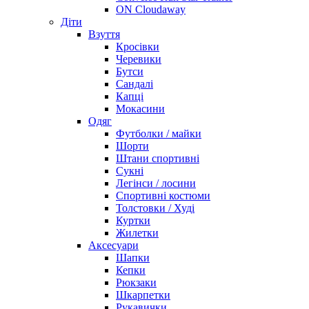
ON Cloudaway
Діти
Взуття
Кросівки
Черевики
Бутси
Сандалі
Капці
Мокасини
Одяг
Футболки / майки
Шорти
Штани спортивні
Сукні
Легінси / лосини
Спортивні костюми
Толстовки / Худі
Куртки
Жилетки
Аксесуари
Шапки
Кепки
Рюкзаки
Шкарпетки
Рукавички