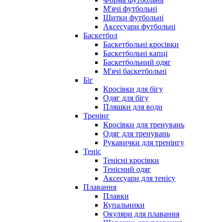
М'ячі футбольні
Щитки футбольні
Аксесуари футбольні
Баскетбол
Баскетбольні кросівки
Баскетбольні капці
Баскетбольний одяг
М'ячі баскетбольні
Біг
Кросівки для бігу
Одяг для бігу
Пляшки для води
Тренінг
Кросівки для тренувань
Одяг для тренувань
Рукавички для тренінгу
Теніс
Тенісні кросівки
Тенісний одяг
Аксесуари для тенісу
Плавання
Плавки
Купальники
Окуляри для плавання