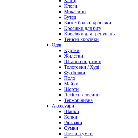
Капці
Клоги
Мокасини
Бутси
Баскетбольні кросівки
Кросівки для бігу
Кросівки для тренувань
Тенісні кросівки
Одяг
Куртки
Жилетки
Штани спортивні
Толстовки / Худі
Футболки
Поло
Майки
Шорти
Легінси / лосини
Термобілизна
Аксесуари
Шапки
Кепки
Рюкзаки
Сумки
Поясні сумки