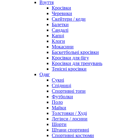
Взуття
Кросівки
Черевики
Скейтери / кеди
Балетки
Сандалі
Капці
Клоги
Мокасини
Баскетбольні кросівки
Кросівки для бігу
Кросівки для тренувань
Тенісні кросівки
Одяг
Сукні
Спідниці
Спортивні топи
Футболки
Поло
Майки
Толстовки / Худі
Легінси / лосини
Шорти
Штани спортивні
Спортивні костюми