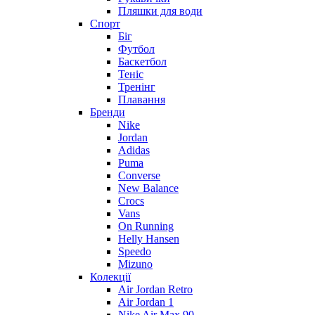
Пляшки для води
Спорт
Біг
Футбол
Баскетбол
Теніс
Тренінг
Плавання
Бренди
Nike
Jordan
Adidas
Puma
Converse
New Balance
Crocs
Vans
On Running
Helly Hansen
Speedo
Mizuno
Колекції
Air Jordan Retro
Air Jordan 1
Nike Air Max 90