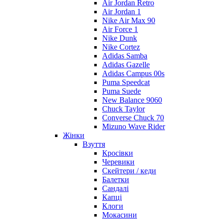
Air Jordan Retro
Air Jordan 1
Nike Air Max 90
Air Force 1
Nike Dunk
Nike Cortez
Adidas Samba
Adidas Gazelle
Adidas Campus 00s
Puma Speedcat
Puma Suede
New Balance 9060
Chuck Taylor
Converse Chuck 70
Mizuno Wave Rider
Жінки
Взуття
Кросівки
Черевики
Скейтери / кеди
Балетки
Сандалі
Капці
Клоги
Мокасини