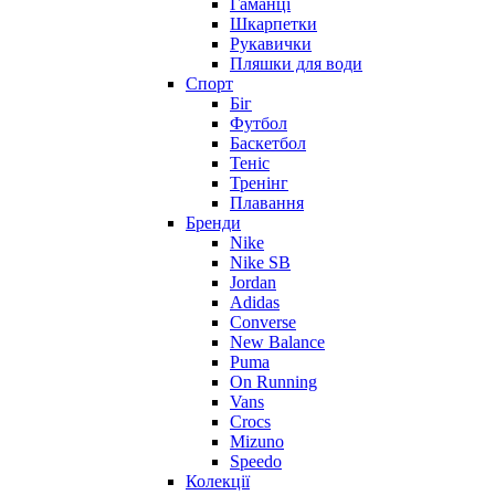
Гаманці
Шкарпетки
Рукавички
Пляшки для води
Спорт
Біг
Футбол
Баскетбол
Теніс
Тренінг
Плавання
Бренди
Nike
Nike SB
Jordan
Adidas
Converse
New Balance
Puma
On Running
Vans
Crocs
Mizuno
Speedo
Колекції