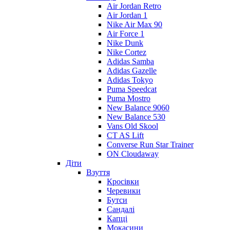
Air Jordan Retro
Air Jordan 1
Nike Air Max 90
Air Force 1
Nike Dunk
Nike Cortez
Adidas Samba
Adidas Gazelle
Adidas Tokyo
Puma Speedcat
Puma Mostro
New Balance 9060
New Balance 530
Vans Old Skool
CT AS Lift
Converse Run Star Trainer
ON Cloudaway
Діти
Взуття
Кросівки
Черевики
Бутси
Сандалі
Капці
Мокасини