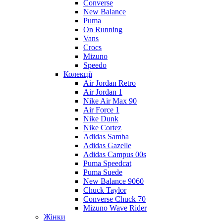
Converse
New Balance
Puma
On Running
Vans
Crocs
Mizuno
Speedo
Колекції
Air Jordan Retro
Air Jordan 1
Nike Air Max 90
Air Force 1
Nike Dunk
Nike Cortez
Adidas Samba
Adidas Gazelle
Adidas Campus 00s
Puma Speedcat
Puma Suede
New Balance 9060
Chuck Taylor
Converse Chuck 70
Mizuno Wave Rider
Жінки