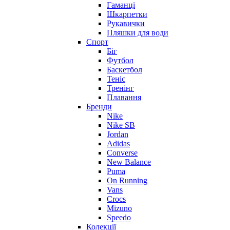
Гаманці
Шкарпетки
Рукавички
Пляшки для води
Спорт
Біг
Футбол
Баскетбол
Теніс
Тренінг
Плавання
Бренди
Nike
Nike SB
Jordan
Adidas
Converse
New Balance
Puma
On Running
Vans
Crocs
Mizuno
Speedo
Колекції