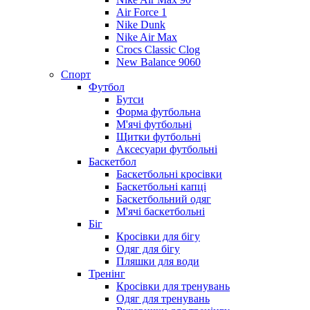
Air Force 1
Nike Dunk
Nike Air Max
Crocs Classic Clog
New Balance 9060
Спорт
Футбол
Бутси
Форма футбольна
М'ячі футбольні
Щитки футбольні
Аксесуари футбольні
Баскетбол
Баскетбольні кросівки
Баскетбольні капці
Баскетбольний одяг
М'ячі баскетбольні
Біг
Кросівки для бігу
Одяг для бігу
Пляшки для води
Тренінг
Кросівки для тренувань
Одяг для тренувань