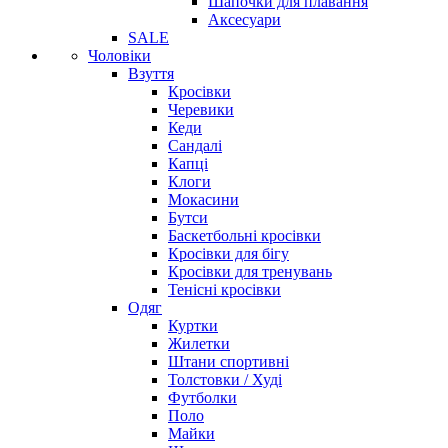
Шапочки для плавання
Аксесуари
SALE
Чоловіки
Взуття
Кросівки
Черевики
Кеди
Сандалі
Капці
Клоги
Мокасини
Бутси
Баскетбольні кросівки
Кросівки для бігу
Кросівки для тренувань
Тенісні кросівки
Одяг
Куртки
Жилетки
Штани спортивні
Толстовки / Худі
Футболки
Поло
Майки