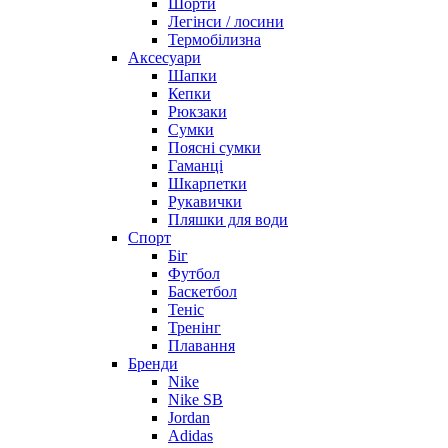
Шорти
Легінси / лосини
Термобілизна
Аксесуари
Шапки
Кепки
Рюкзаки
Сумки
Поясні сумки
Гаманці
Шкарпетки
Рукавички
Пляшки для води
Спорт
Біг
Футбол
Баскетбол
Теніс
Тренінг
Плавання
Бренди
Nike
Nike SB
Jordan
Adidas