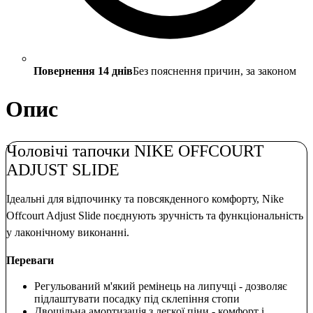
Повернення 14 днів
Без пояснення причин, за законом
Опис
Чоловічі тапочки NIKE OFFCOURT
ADJUST SLIDE
Ідеальні для відпочинку та повсякденного комфорту, Nike
Offcourt Adjust Slide поєднують зручність та функціональність
у лаконічному виконанні.
Переваги
Регульований м'який ремінець на липучці - дозволяє
підлаштувати посадку під склепіння стопи
Двощільна амортизація з легкої піни - комфорт і