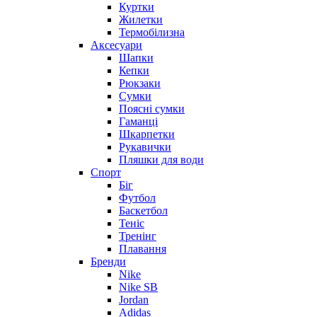
Куртки
Жилетки
Термобілизна
Аксесуари
Шапки
Кепки
Рюкзаки
Сумки
Поясні сумки
Гаманці
Шкарпетки
Рукавички
Пляшки для води
Спорт
Біг
Футбол
Баскетбол
Теніс
Тренінг
Плавання
Бренди
Nike
Nike SB
Jordan
Adidas