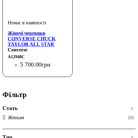
Жіночі черевики
CONVERSE CHUCK
TAYLOR ALL STAR
ELEMENTS BOOT HI
Converse
BROWN
A12940C
5 700
.
00
грн
Фільтр
Стать
Жінкам
(1)
Тип