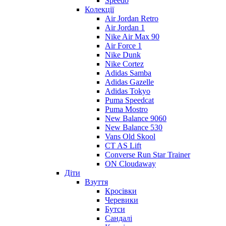
Speedo
Колекції
Air Jordan Retro
Air Jordan 1
Nike Air Max 90
Air Force 1
Nike Dunk
Nike Cortez
Adidas Samba
Adidas Gazelle
Adidas Tokyo
Puma Speedcat
Puma Mostro
New Balance 9060
New Balance 530
Vans Old Skool
CT AS Lift
Converse Run Star Trainer
ON Cloudaway
Діти
Взуття
Кросівки
Черевики
Бутси
Сандалі