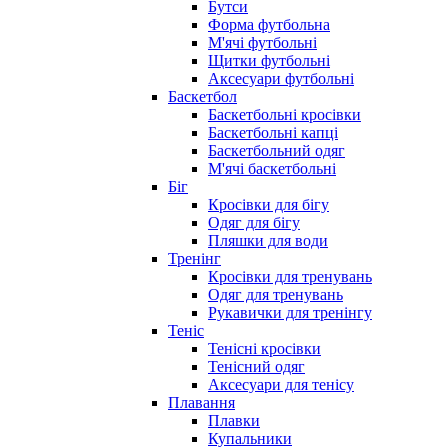
Бутси
Форма футбольна
М'ячі футбольні
Щитки футбольні
Аксесуари футбольні
Баскетбол
Баскетбольні кросівки
Баскетбольні капці
Баскетбольний одяг
М'ячі баскетбольні
Біг
Кросівки для бігу
Одяг для бігу
Пляшки для води
Тренінг
Кросівки для тренувань
Одяг для тренувань
Рукавички для тренінгу
Теніс
Тенісні кросівки
Тенісний одяг
Аксесуари для тенісу
Плавання
Плавки
Купальники