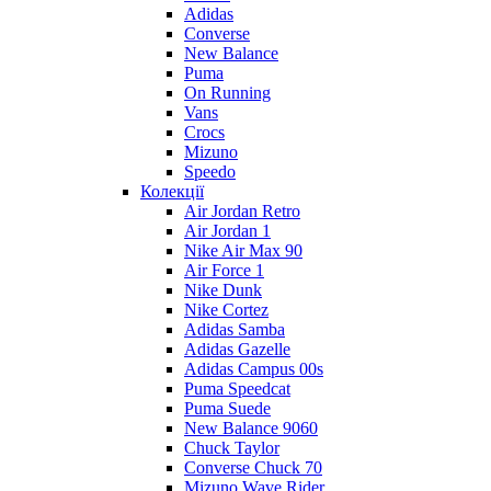
Adidas
Converse
New Balance
Puma
On Running
Vans
Crocs
Mizuno
Speedo
Колекції
Air Jordan Retro
Air Jordan 1
Nike Air Max 90
Air Force 1
Nike Dunk
Nike Cortez
Adidas Samba
Adidas Gazelle
Adidas Campus 00s
Puma Speedcat
Puma Suede
New Balance 9060
Chuck Taylor
Converse Chuck 70
Mizuno Wave Rider