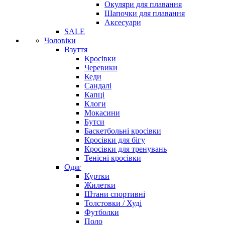
Окуляри для плавання
Шапочки для плавання
Аксесуари
SALE
Чоловіки
Взуття
Кросівки
Черевики
Кеди
Сандалі
Капці
Клоги
Мокасини
Бутси
Баскетбольні кросівки
Кросівки для бігу
Кросівки для тренувань
Тенісні кросівки
Одяг
Куртки
Жилетки
Штани спортивні
Толстовки / Худі
Футболки
Поло