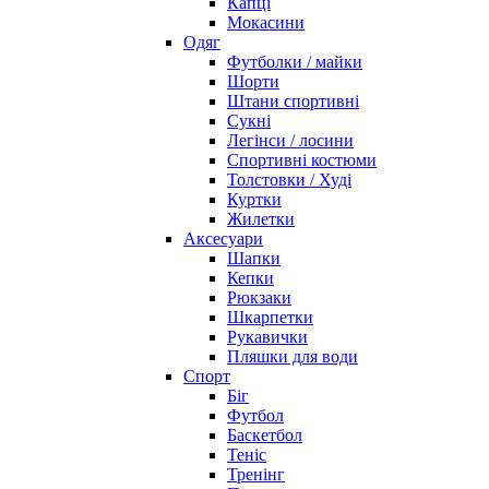
Капці
Мокасини
Одяг
Футболки / майки
Шорти
Штани спортивні
Сукні
Легінси / лосини
Спортивні костюми
Толстовки / Худі
Куртки
Жилетки
Аксесуари
Шапки
Кепки
Рюкзаки
Шкарпетки
Рукавички
Пляшки для води
Спорт
Біг
Футбол
Баскетбол
Теніс
Тренінг