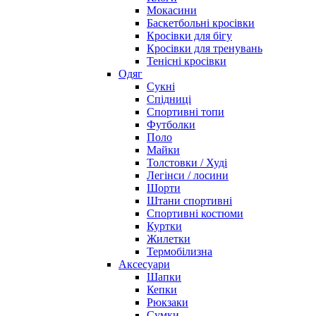
Мокасини
Баскетбольні кросівки
Кросівки для бігу
Кросівки для тренувань
Тенісні кросівки
Одяг
Сукні
Спідниці
Спортивні топи
Футболки
Поло
Майки
Толстовки / Худі
Легінси / лосини
Шорти
Штани спортивні
Спортивні костюми
Куртки
Жилетки
Термобілизна
Аксесуари
Шапки
Кепки
Рюкзаки
Сумки