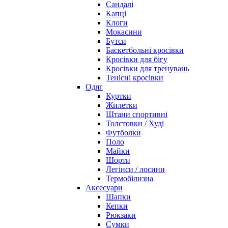
Сандалі
Капці
Клоги
Мокасини
Бутси
Баскетбольні кросівки
Кросівки для бігу
Кросівки для тренувань
Тенісні кросівки
Одяг
Куртки
Жилетки
Штани спортивні
Толстовки / Худі
Футболки
Поло
Майки
Шорти
Легінси / лосини
Термобілизна
Аксесуари
Шапки
Кепки
Рюкзаки
Сумки