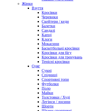
Жінки
Взуття
Кросівки
Черевики
Скейтери / кеди
Балетки
Сандалі
Капці
Клоги
Мокасини
Баскетбольні кросівки
Кросівки для бігу
Кросівки для тренувань
Тенісні кросівки
Одяг
Сукні
Спідниці
Спортивні топи
Футболки
Поло
Майки
Толстовки / Худі
Легінси / лосини
Шорти
Штани спортивні