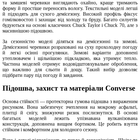
та замшеві черевики виглядають охайно, краще тримають
форму й простіше переносять вологу. Текстильні моделі легші
й підходять для сухого демісезону. Високий профіль фіксує
гомілковостоп і захищає від холоду та бруду. Багато силуетів
будуються на основі класичних Chuck Taylor і Chuck 70, але з
масивнішою підошвою.
За сезонністю моделі діляться на демісезонні та зимові.
Демісезонні черевики розраховані на суху прохолодну погоду
й легкі осінні прогулянки. Зимові варіанти доповнені
утеплювачем і щільнішою підкладкою, яка утримує тепло.
Частина моделей отримує водовідштовхувальне оброблення,
що важливо для сльоти й дощу. Такий вибір дозволяє
підібрати пару під погоду й завдання.
Підошва, захист та матеріали Converse
Основа стійкості — протекторна гумова підошва з вираженим
рисунком. Вона забезпечує зчеплення на мокрому асфальті,
плитці й снігу, знижуючи ризик послизнутися. В основі
багатьох моделей лежить упізнавана вулканізована
конструкція, доповнена вищим бортиком. Це робить взуття
стійким і комфортним для холодного сезону.