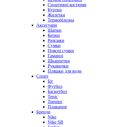
Спортивні костюми
Куртки
Жилетки
Термобілизна
Аксесуари
Шапки
Кепки
Рюкзаки
Сумки
Поясні сумки
Гаманці
Шкарпетки
Рукавички
Пляшки для води
Спорт
Біг
Футбол
Баскетбол
Теніс
Тренінг
Плавання
Бренди
Nike
Nike SB