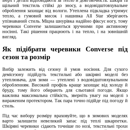
Верх і деталі відповідають за тепло й довговічність. Шкіра та
щільний текстиль стійкі до зносу, а водовідштовхувальне
оброблення захищає від вологи. Утеплена підкладка утримує
тепло, а гумовий мисок і нашивка All Star зберігають
упізнаваний стиль. Міцна шнурівка надійно фіксує ногу, тому
черевики Converse залишаються зручними при активному
носінні. Такі рішення працюють і на тепло, і на зовнішній
вигляд.
Як підібрати черевики Converse під
сезон та розмір
Вибір залежить від сезону й умов носіння. Для сухого
демісезону підійдуть текстильні або шкіряні моделі без
утеплювача, для зими — утеплені з водовідштовхувальним
обробленням. Високий профіль краще захищає від холоду й
бруду, тому його обирають для сльотавої погоди. Якщо
важлива максимальна стійкість, зверніть увагу на моделі з
вираженим протектором. Так пара точно підійде під погоду й
стиль.
Під час вибору розміру враховуйте, що в зимових моделях
варто залишити невеликий запас під теплі шкарпетки.
Шкіряні черевики сідають точніше по нозі, текстильні трохи