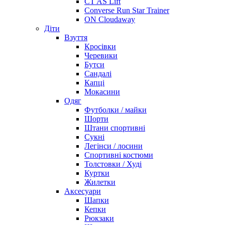
CT AS Lift
Converse Run Star Trainer
ON Cloudaway
Діти
Взуття
Кросівки
Черевики
Бутси
Сандалі
Капці
Мокасини
Одяг
Футболки / майки
Шорти
Штани спортивні
Сукні
Легінси / лосини
Спортивні костюми
Толстовки / Худі
Куртки
Жилетки
Аксесуари
Шапки
Кепки
Рюкзаки