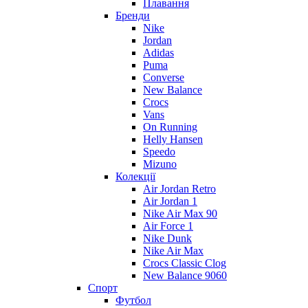
Плавання
Бренди
Nike
Jordan
Adidas
Puma
Converse
New Balance
Crocs
Vans
On Running
Helly Hansen
Speedo
Mizuno
Колекції
Air Jordan Retro
Air Jordan 1
Nike Air Max 90
Air Force 1
Nike Dunk
Nike Air Max
Crocs Classic Clog
New Balance 9060
Спорт
Футбол