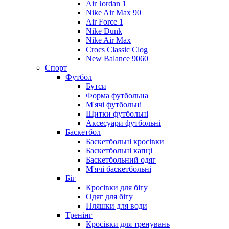
Air Jordan 1
Nike Air Max 90
Air Force 1
Nike Dunk
Nike Air Max
Crocs Classic Clog
New Balance 9060
Спорт
Футбол
Бутси
Форма футбольна
М'ячі футбольні
Щитки футбольні
Аксесуари футбольні
Баскетбол
Баскетбольні кросівки
Баскетбольні капці
Баскетбольний одяг
М'ячі баскетбольні
Біг
Кросівки для бігу
Одяг для бігу
Пляшки для води
Тренінг
Кросівки для тренувань