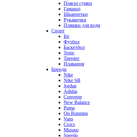
Поясні сумки
Гаманці
Шкарпетки
Рукавички
Пляшки для води
Спорт
Біг
Футбол
Баскетбол
Теніс
Тренінг
Плавання
Бренди
Nike
Nike SB
Jordan
Adidas
Converse
New Balance
Puma
On Running
Vans
Crocs
Mizuno
Speedo