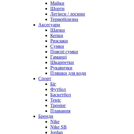
Майки
Шорти
Легінси / лосини
Термобілизна
Аксесуари
Шапки
Кепки
Рюкзаки
Сумки
Поясні сумки
Гаманці
Шкарпетки
Рукавички
Пляшки для води
Спорт
Біг
Футбол
Баскетбол
Теніс
Тренінг
Плавання
Бренди
Nike
Nike SB
Jordan