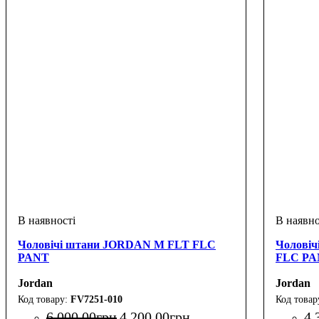
Чоловічі штани JORDAN M FLT FLC
Чолові
PANT
FLC PA
Jordan
Jordan
FV7251-010
6 000
.
00
грн
4 200
.
00
грн
4 