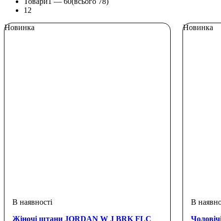
Товари
1 —
60
(всього 78)
1
2
Новинка
Новинка
Жіночі штани JORDAN W J BRK FLC
Чолові