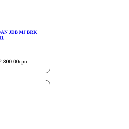
DAN JDB MJ BRK
NT
2 800
.
00
грн