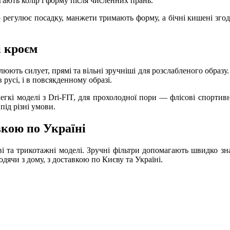
ігають колір і форму після численних прань.
ю регулює посадку, манжети тримають форму, а бічні кишені згодя
і кроєм
люють силует, прямі та вільні зручніші для розслабленого образу. 
русі, і в повсякденному образі.
легкі моделі з Dri-FIT, для прохолодної пори — флісові спорти
під різні умови.
вкою по Україні
ві та трикотажні моделі. Зручні фільтри допомагають швидко зна
ячи з дому, з доставкою по Києву та Україні.