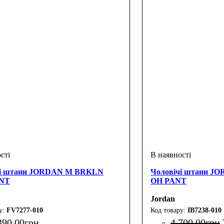
чі штани JORDAN M BRKLN
Чоловічі штани J
NT
OH PANT
Jordan
FV7277-010
IB7238-010
390
.
00
грн
4 700
.
00
грн