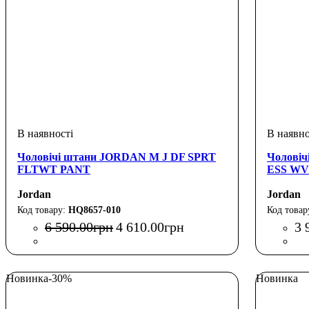
Чоловічі штани JORDAN M J DF SPRT
Чоловіч
FLTWT PANT
ESS WV
Jordan
Jordan
HQ8657-010
6 590
.
00
грн
4 610
.
00
грн
3 
Новинка
-30%
Новинка