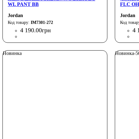
WL PANT BB
FLC OH
Jordan
Jordan
IM7301-272
4 190
.
00
грн
4 
Новинка
Новинка
-