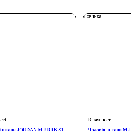
Новинка
чі штани JORDAN M J BRK ST
Чоловічі штани M