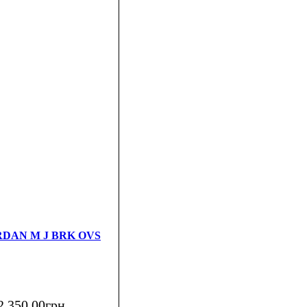
ORDAN M J BRK OVS
2 350
.
00
грн