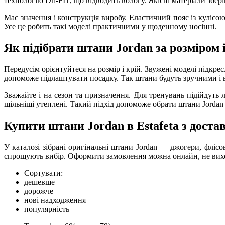
технологію Dri-FIT, що відводить вологу. Якісні матеріали збер
Має значення і конструкція виробу. Еластичний пояс із кулісо
Усе це робить такі моделі практичними у щоденному носінні.
Як підібрати штани Jordan за розміром 
Передусім орієнтуйтеся на розмір і крій. Звужені моделі підкрес
допоможе підлаштувати посадку. Так штани будуть зручними і в 
Зважайте і на сезон та призначення. Для тренувань підійдуть 
щільніші утеплені. Такий підхід допоможе обрати штани Jordan 
Купити штани Jordan в Estafeta з доста
У каталозі зібрані оригінальні штани Jordan — джогери, флісо
спрощують вибір. Оформити замовлення можна онлайн, не виход
Сортувати:
дешевше
дорожче
нові надходження
популярність