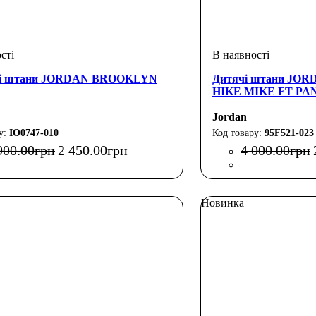
чі штани JORDAN BROOKLYN
Дитячі штани JOR
HIKE MIKE FT PA
Jordan
IO0747-010
95F521-023
900
.
00
грн
2 450
.
00
грн
4 000
.
00
грн
Новинка