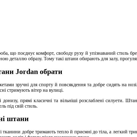
ба, що поєднує комфорт, свободу руху й упізнаваний стиль бренд
ою деталлю образу. Тому такі штани обирають для залу, прогулян
тани Jordan обрати
тами зручні для спорту й повсякдення та добре сидять на нозі.
сні стримують вітер на вулиці.
і донизу, прямі класичні та вільніші розслаблені силуети. Шта
ль під свій стиль.
ені штани
і тканини добре тримають тепло й приємні до тіла, а легкий три