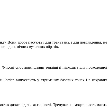
у. Вони добре пасують і для тренувань, і для повсякдення, не
ок і динамічних вуличних образів.
 Флісові спортивні штани тепліші й підходять для прохолодної
ни Jordan випускають у стриманих базових тонах і в яскравих
котаж дихає під час активності. Тренувальні моделі часто мають