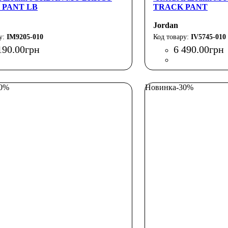
 PANT LB
TRACK PANT
Jordan
IM9205-010
IV5745-010
190
.
00
грн
6 490
.
00
грн
50%
Новинка
-30%