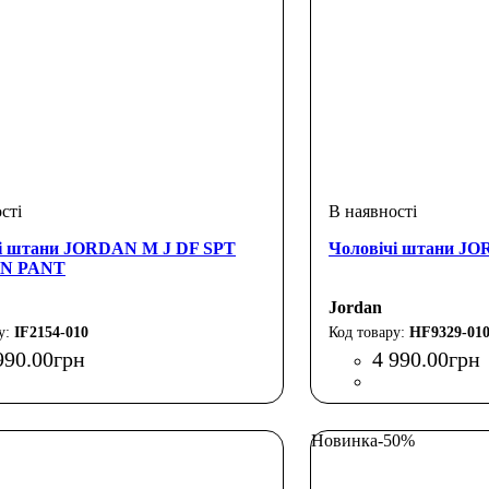
і штани JORDAN M J DF SPT
Чоловічі штани 
N PANT
Jordan
IF2154-010
HF9329-01
990
.
00
грн
4 990
.
00
грн
Новинка
-50%