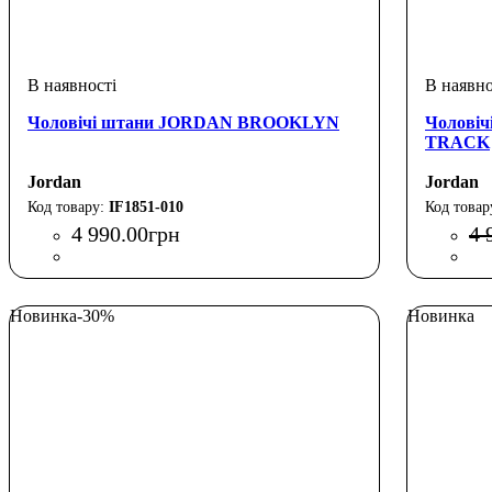
Чоловічі штани JORDAN BROOKLYN
Чолові
TRACK
Jordan
Jordan
IF1851-010
4 990
.
00
грн
4 
Новинка
-30%
Новинка