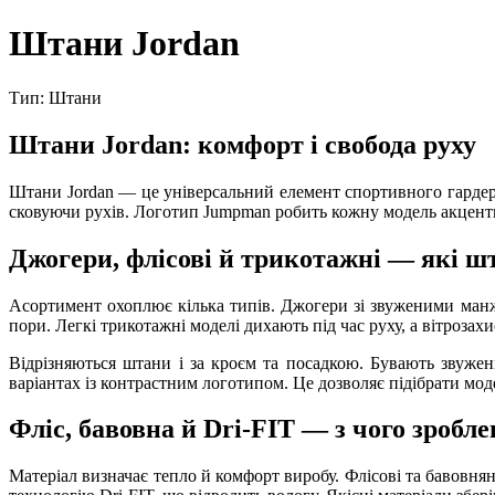
Штани Jordan
Тип: Штани
Штани Jordan: комфорт і свобода руху
Штани Jordan — це універсальний елемент спортивного гардеро
сковуючи рухів. Логотип Jumpman робить кожну модель акцентн
Джогери, флісові й трикотажні — які ш
Асортимент охоплює кілька типів. Джогери зі звуженими манже
пори. Легкі трикотажні моделі дихають під час руху, а вітрозахи
Відрізняються штани і за кроєм та посадкою. Бувають звужен
варіантах із контрастним логотипом. Це дозволяє підібрати моде
Фліс, бавовна й Dri-FIT — з чого зробл
Матеріал визначає тепло й комфорт виробу. Флісові та бавовнян