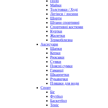
Поло
Майки
Толстовки / Худі
Легінси / лосини
Шорти
Штани спортивні
Спортивні костюми
Куртки
Жилетки
Термобілизна
Аксесуари
Шапки
Кепки
Рюкзаки
Сумки
Поясні сумки
Гаманці
Шкарпетки
Рукавички
Пляшки для води
Спорт
Біг
Футбол
Баскетбол
Теніс