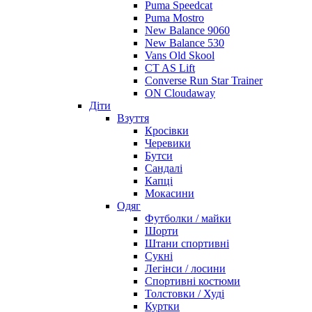
Puma Speedcat
Puma Mostro
New Balance 9060
New Balance 530
Vans Old Skool
CT AS Lift
Converse Run Star Trainer
ON Cloudaway
Діти
Взуття
Кросівки
Черевики
Бутси
Сандалі
Капці
Мокасини
Одяг
Футболки / майки
Шорти
Штани спортивні
Сукні
Легінси / лосини
Спортивні костюми
Толстовки / Худі
Куртки