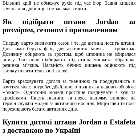
Вільний крій не обмежує рухів під час ігор. Задня кишеня
зручна для дрібниць і не заважає сидіти.
Як підібрати штани Jordan за
розміром, сезоном і призначенням
Спершу варто визначити сезон і те, де дитина носить штани.
Для зими беруть фліс, для активних занять — трикотаж.
Довжину обирають за зростом, щоб штанина не збиралася
внизу. Тип низу підбирають під стиль: манжета зібраніша,
резинка мʼякша. Наявність бічних кишень оцінюють під
звичку носити телефон і ключі.
Варто враховувати догляд за тканиною та поєднуваність зі
взуттям. Фліс потребує дбайливого прання та надовго зберігає
мʼякість. Однотонні моделі простіше поєднувати з худі та
кросівками. Якість тканини та пояса напряму впливає на
термін служби моделі за активного носіння. Міцні шви та пояс
переживають багато активних днів.
Купити дитячі штани Jordan в Estafeta
з доставкою по Україні