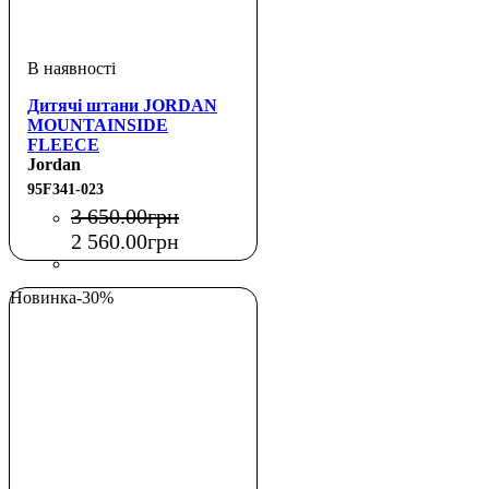
Дитячі штани JORDAN
MOUNTAINSIDE
FLEECE
Jordan
95F341-023
3 650
.
00
грн
2 560
.
00
грн
Новинка
-30%