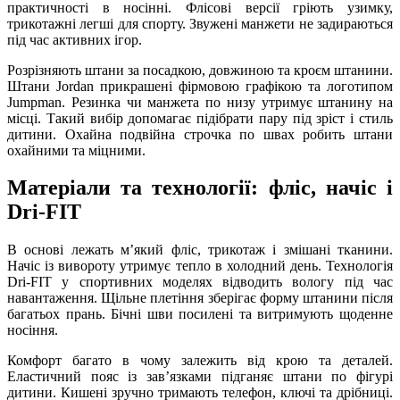
практичності в носінні. Флісові версії гріють узимку,
трикотажні легші для спорту. Звужені манжети не задираються
під час активних ігор.
Розрізняють штани за посадкою, довжиною та кроєм штанини.
Штани Jordan прикрашені фірмовою графікою та логотипом
Jumpman. Резинка чи манжета по низу утримує штанину на
місці. Такий вибір допомагає підібрати пару під зріст і стиль
дитини. Охайна подвійна строчка по швах робить штани
охайними та міцними.
Матеріали та технології: фліс, начіс і
Dri-FIT
В основі лежать мʼякий фліс, трикотаж і змішані тканини.
Начіс із вивороту утримує тепло в холодний день. Технологія
Dri-FIT у спортивних моделях відводить вологу під час
навантаження. Щільне плетіння зберігає форму штанини після
багатьох прань. Бічні шви посилені та витримують щоденне
носіння.
Комфорт багато в чому залежить від крою та деталей.
Еластичний пояс із завʼязками підганяє штани по фігурі
дитини. Кишені зручно тримають телефон, ключі та дрібниці.