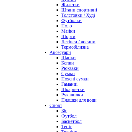
Жилетки
Штани спортивні
Толстовки / Худі
Футболки
Поло
Майки
Шорти
Легінси / лосини
Термобілизна
Аксесуари
Шапки
Кепки
Рюкзаки
Сумки
Поясні сумки
Гаманці
Шкарпетки
Рукавички
Пляшки для води
Спорт
Біг
Футбол
Баскетбол
Теніс
Тренінг