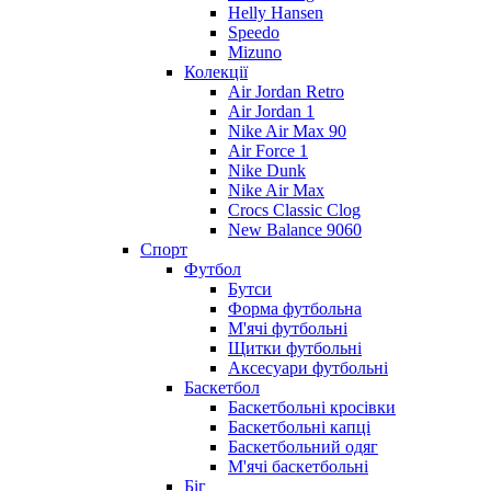
Helly Hansen
Speedo
Mizuno
Колекції
Air Jordan Retro
Air Jordan 1
Nike Air Max 90
Air Force 1
Nike Dunk
Nike Air Max
Crocs Classic Clog
New Balance 9060
Спорт
Футбол
Бутси
Форма футбольна
М'ячі футбольні
Щитки футбольні
Аксесуари футбольні
Баскетбол
Баскетбольні кросівки
Баскетбольні капці
Баскетбольний одяг
М'ячі баскетбольні
Біг