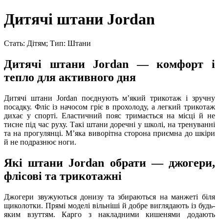
Дитячі штани Jordan
Стать: Дітям; Тип: Штани
Дитячі штани Jordan — комфорт і
тепло для активного дня
Дитячі штани Jordan поєднують мʼякий трикотаж і зручну
посадку. Фліс із начосом гріє в прохолоду, а легкий трикотаж
дихає у спорті. Еластичний пояс тримається на місці й не
тисне під час руху. Такі штани доречні у школі, на тренуванні
та на прогулянці. Мʼяка виворітна сторона приємна до шкіри
й не подразнює ноги.
Які штани Jordan обрати — джогери,
флісові та трикотажні
Джогери звужуються донизу та збираються на манжеті біля
щиколотки. Прямі моделі вільніші й добре виглядають із будь-
яким взуттям. Карго з накладними кишенями додають