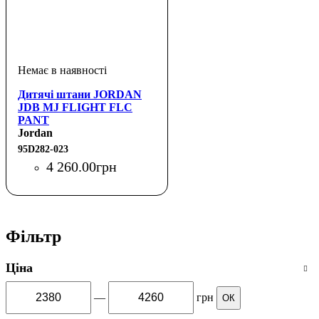
Дитячі штани JORDAN
JDB MJ FLIGHT FLC
PANT
Jordan
95D282-023
4 260
.
00
грн
Фільтр
Ціна
—
грн
ОК