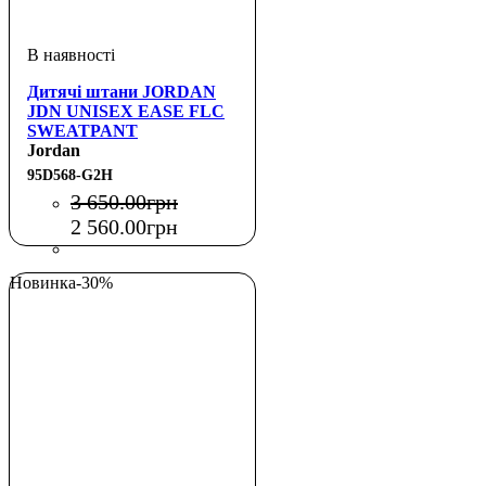
Дитячі штани JORDAN
JDN UNISEX EASE FLC
SWEATPANT
Jordan
95D568-G2H
3 650
.
00
грн
2 560
.
00
грн
Новинка
-30%