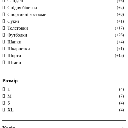
Сандалі
(+6)
Спідня білизна
(+2)
Спортивні костюми
(+8)
Сукні
(+1)
Толстовки
(+17)
Футболки
(+26)
Шапки
(+4)
Шкарпетки
(+1)
Шорти
(+13)
Штани
Розмір
L
(4)
M
(7)
S
(4)
XL
(4)
Колір