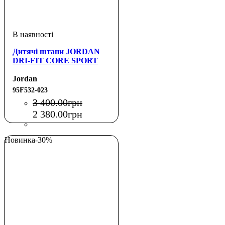
Дитячі штани JORDAN
DRI-FIT CORE SPORT
Jordan
95F532-023
3 400
.
00
грн
2 380
.
00
грн
Новинка
-30%