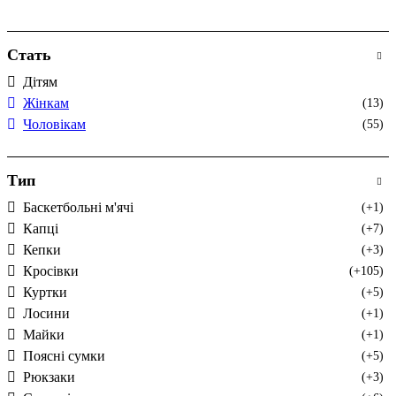
Стать
Дітям
Жінкам
(13)
Чоловікам
(55)
Тип
Баскетбольні м'ячі
(+1)
Капці
(+7)
Кепки
(+3)
Кросівки
(+105)
Куртки
(+5)
Лосини
(+1)
Майки
(+1)
Поясні сумки
(+5)
Рюкзаки
(+3)