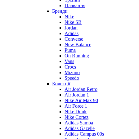
Плавання
Бренди
Nike
Nike SB
Jordan
Adidas
Converse
New Balance
Puma
On Running
Vans
Crocs
Mizuno
Speedo
Колекції
Air Jordan Retro
Air Jordan 1
Nike Air Max 90
Air Force 1
Nike Dunk
Nike Cortez
Adidas Samba
Adidas Gazelle
Adidas Campus 00s