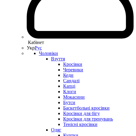
Кабінет
Укр
Рус
Чоловіки
Взуття
Кросівки
Черевики
Кеди
Сандалі
Капці
Клоги
Мокасини
Бутси
Баскетбольні кросівки
Кросівки для бігу
Кросівки для тренувань
Тенісні кросівки
Одяг
Куртки