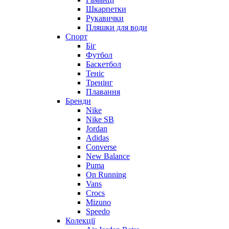
Шкарпетки
Рукавички
Пляшки для води
Спорт
Біг
Футбол
Баскетбол
Теніс
Тренінг
Плавання
Бренди
Nike
Nike SB
Jordan
Adidas
Converse
New Balance
Puma
On Running
Vans
Crocs
Mizuno
Speedo
Колекції