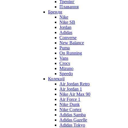
Тренінг
Плавання
Бренди
Nike
Nike SB
Jordan
Adidas
Converse
New Balance
Puma
On Running
Vans
Crocs
Mizuno
Speedo
Колекції
Air Jordan Retro
Air Jordan 1
Nike Air Max 90
Air Force 1
Nike Dunk
Nike Cortez
Adidas Samba
Adidas Gazelle
Adidas Tokyo