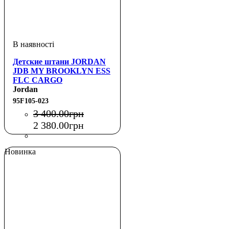
Детские штани JORDAN
JDB MY BROOKLYN ESS
FLC CARGO
Jordan
95F105-023
3 400
.
00
грн
2 380
.
00
грн
Новинка