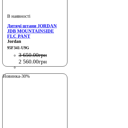
Дитячі штани JORDAN
JDB MOUNTAINSIDE
FLC PANT
Jordan
95F341-U9G
3 650
.
00
грн
2 560
.
00
грн
Новинка
-30%