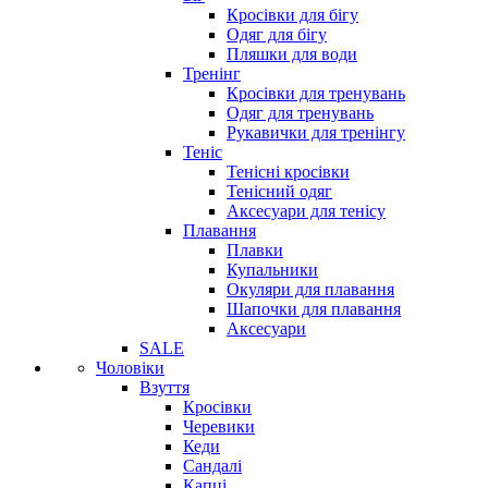
Кросівки для бігу
Одяг для бігу
Пляшки для води
Тренінг
Кросівки для тренувань
Одяг для тренувань
Рукавички для тренінгу
Теніс
Тенісні кросівки
Тенісний одяг
Аксесуари для тенісу
Плавання
Плавки
Купальники
Окуляри для плавання
Шапочки для плавання
Аксесуари
SALE
Чоловіки
Взуття
Кросівки
Черевики
Кеди
Сандалі
Капці