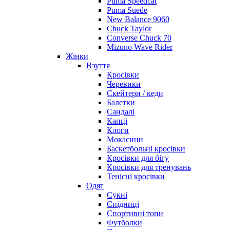
Puma Speedcat
Puma Suede
New Balance 9060
Chuck Taylor
Converse Chuck 70
Mizuno Wave Rider
Жінки
Взуття
Кросівки
Черевики
Скейтери / кеди
Балетки
Сандалі
Капці
Клоги
Мокасини
Баскетбольні кросівки
Кросівки для бігу
Кросівки для тренувань
Тенісні кросівки
Одяг
Сукні
Спідниці
Спортивні топи
Футболки