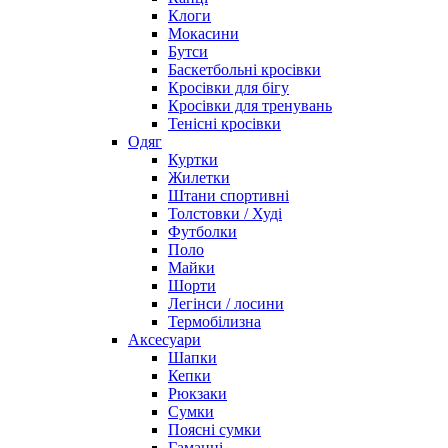
Клоги
Мокасини
Бутси
Баскетбольні кросівки
Кросівки для бігу
Кросівки для тренувань
Тенісні кросівки
Одяг
Куртки
Жилетки
Штани спортивні
Толстовки / Худі
Футболки
Поло
Майки
Шорти
Легінси / лосини
Термобілизна
Аксесуари
Шапки
Кепки
Рюкзаки
Сумки
Поясні сумки
Гаманці