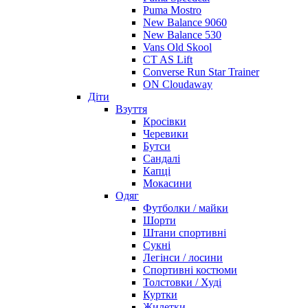
Puma Mostro
New Balance 9060
New Balance 530
Vans Old Skool
CT AS Lift
Converse Run Star Trainer
ON Cloudaway
Діти
Взуття
Кросівки
Черевики
Бутси
Сандалі
Капці
Мокасини
Одяг
Футболки / майки
Шорти
Штани спортивні
Сукні
Легінси / лосини
Спортивні костюми
Толстовки / Худі
Куртки
Жилетки