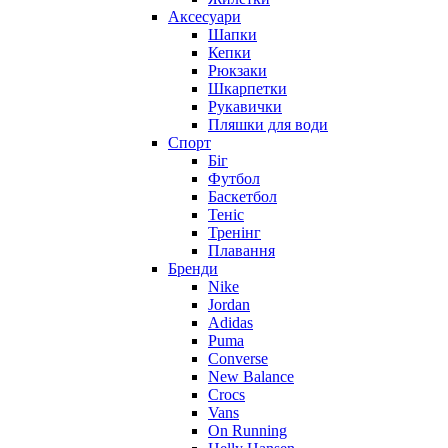
Аксесуари
Шапки
Кепки
Рюкзаки
Шкарпетки
Рукавички
Пляшки для води
Спорт
Біг
Футбол
Баскетбол
Теніс
Тренінг
Плавання
Бренди
Nike
Jordan
Adidas
Puma
Converse
New Balance
Crocs
Vans
On Running