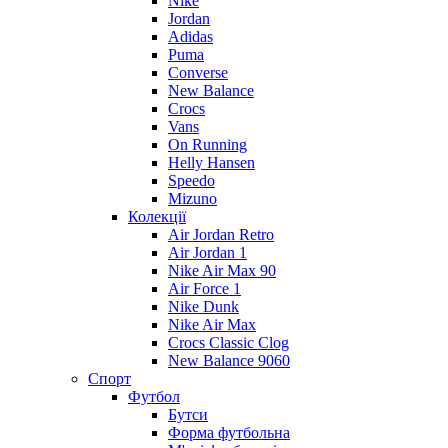
Nike
Jordan
Adidas
Puma
Converse
New Balance
Crocs
Vans
On Running
Helly Hansen
Speedo
Mizuno
Колекції
Air Jordan Retro
Air Jordan 1
Nike Air Max 90
Air Force 1
Nike Dunk
Nike Air Max
Crocs Classic Clog
New Balance 9060
Спорт
Футбол
Бутси
Форма футбольна