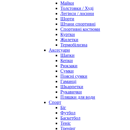
Майки
Толстовки / Худі
Легінси / лосини
Шорти
Штани спортивні
Спортивні костюми
Куртки
Жилетки
Термобілизна
Аксесуари
Шапки
Кепки
Рюкзаки
Сумки
Поясні сумки
Гаманці
Шкарпетки
Рукавички
Пляшки для води
Спорт
Біг
Футбол
Баскетбол
Теніс
Тренінг