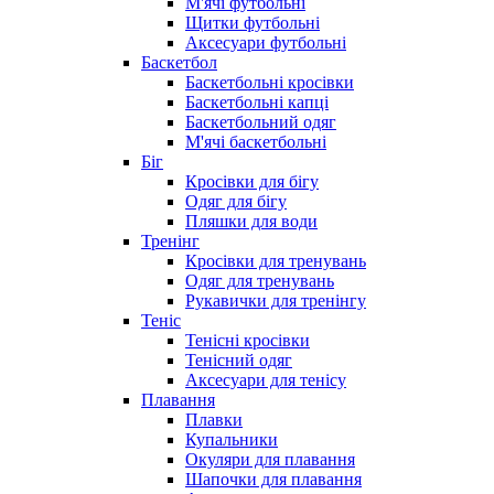
М'ячі футбольні
Щитки футбольні
Аксесуари футбольні
Баскетбол
Баскетбольні кросівки
Баскетбольні капці
Баскетбольний одяг
М'ячі баскетбольні
Біг
Кросівки для бігу
Одяг для бігу
Пляшки для води
Тренінг
Кросівки для тренувань
Одяг для тренувань
Рукавички для тренінгу
Теніс
Тенісні кросівки
Тенісний одяг
Аксесуари для тенісу
Плавання
Плавки
Купальники
Окуляри для плавання
Шапочки для плавання