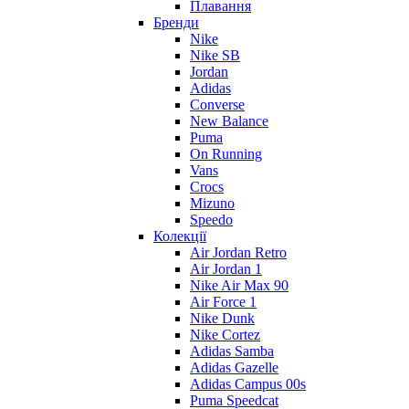
Плавання
Бренди
Nike
Nike SB
Jordan
Adidas
Converse
New Balance
Puma
On Running
Vans
Crocs
Mizuno
Speedo
Колекції
Air Jordan Retro
Air Jordan 1
Nike Air Max 90
Air Force 1
Nike Dunk
Nike Cortez
Adidas Samba
Adidas Gazelle
Adidas Campus 00s
Puma Speedcat