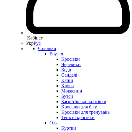
Кабінет
Укр
Рус
Чоловіки
Взуття
Кросівки
Черевики
Кеди
Сандалі
Капці
Клоги
Мокасини
Бутси
Баскетбольні кросівки
Кросівки для бігу
Кросівки для тренувань
Тенісні кросівки
Одяг
Куртки