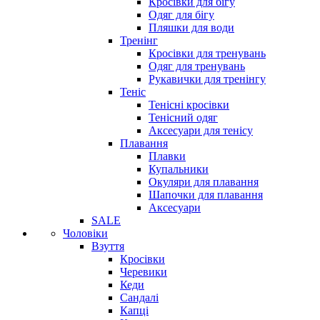
Кросівки для бігу
Одяг для бігу
Пляшки для води
Тренінг
Кросівки для тренувань
Одяг для тренувань
Рукавички для тренінгу
Теніс
Тенісні кросівки
Тенісний одяг
Аксесуари для тенісу
Плавання
Плавки
Купальники
Окуляри для плавання
Шапочки для плавання
Аксесуари
SALE
Чоловіки
Взуття
Кросівки
Черевики
Кеди
Сандалі
Капці