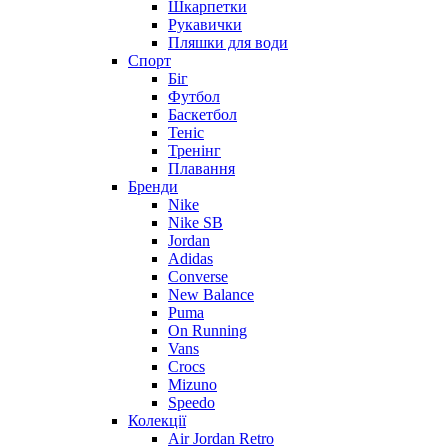
Шкарпетки
Рукавички
Пляшки для води
Спорт
Біг
Футбол
Баскетбол
Теніс
Тренінг
Плавання
Бренди
Nike
Nike SB
Jordan
Adidas
Converse
New Balance
Puma
On Running
Vans
Crocs
Mizuno
Speedo
Колекції
Air Jordan Retro