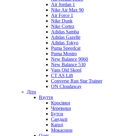
Air Jordan 1
Nike Air Max 90
Air Force 1
Nike Dunk
Nike Cortez
Adidas Samba
Adidas Gazelle
Adidas Tokyo
Puma Speedcat
Puma Mostro
New Balance 9060
New Balance 530
Vans Old Skool
CT AS Lift
Converse Run Star Trainer
ON Cloudaway
Діти
Взуття
Кросівки
Черевики
Бутси
Сандалі
Капці
Мокасини
Одяг