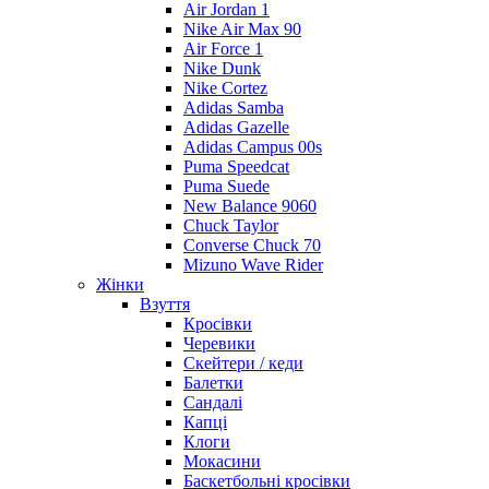
Air Jordan 1
Nike Air Max 90
Air Force 1
Nike Dunk
Nike Cortez
Adidas Samba
Adidas Gazelle
Adidas Campus 00s
Puma Speedcat
Puma Suede
New Balance 9060
Chuck Taylor
Converse Chuck 70
Mizuno Wave Rider
Жінки
Взуття
Кросівки
Черевики
Скейтери / кеди
Балетки
Сандалі
Капці
Клоги
Мокасини
Баскетбольні кросівки