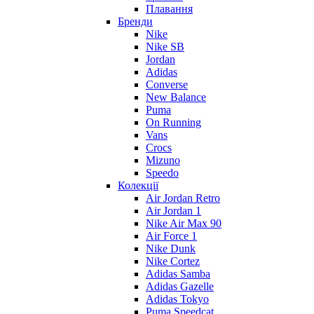
Плавання
Бренди
Nike
Nike SB
Jordan
Adidas
Converse
New Balance
Puma
On Running
Vans
Crocs
Mizuno
Speedo
Колекції
Air Jordan Retro
Air Jordan 1
Nike Air Max 90
Air Force 1
Nike Dunk
Nike Cortez
Adidas Samba
Adidas Gazelle
Adidas Tokyo
Puma Speedcat