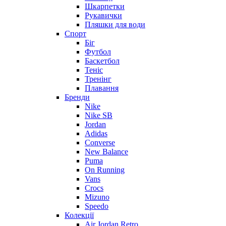
Шкарпетки
Рукавички
Пляшки для води
Спорт
Біг
Футбол
Баскетбол
Теніс
Тренінг
Плавання
Бренди
Nike
Nike SB
Jordan
Adidas
Converse
New Balance
Puma
On Running
Vans
Crocs
Mizuno
Speedo
Колекції
Air Jordan Retro