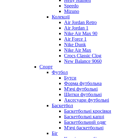
Helly Hansen
Speedo
Mizuno
Колекції
Air Jordan Retro
Air Jordan 1
Nike Air Max 90
Air Force 1
Nike Dunk
Nike Air Max
Crocs Classic Clog
New Balance 9060
Спорт
Футбол
Бутси
Форма футбольна
М'ячі футбольні
Щитки футбольні
Аксесуари футбольні
Баскетбол
Баскетбольні кросівки
Баскетбольні капці
Баскетбольний одяг
М'ячі баскетбольні
Біг