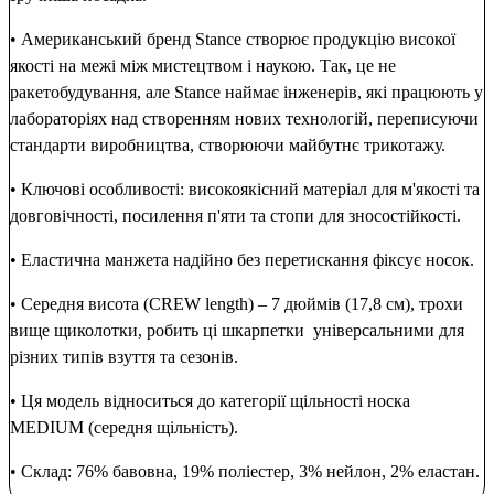
• Американський бренд Stance створює продукцію високої
якості на межі між мистецтвом і наукою. Так, це не
ракетобудування, але Stance наймає інженерів, які працюють у
лабораторіях над створенням нових технологій, переписуючи
стандарти виробництва, створюючи майбутнє трикотажу.
• Ключові особливості: високоякісний матеріал для м'якості та
довговічності, посилення п'яти та стопи для зносостійкості.
• Еластична манжета надійно без перетискання фіксує носок.
• Середня висота (CREW length) – 7 дюймів (17,8 см), трохи
вище щиколотки, робить ці шкарпетки універсальними для
різних типів взуття та сезонів.
• Ця модель відноситься до категорії щільності носка
MEDIUM (середня щільність).
• Склад: 76% бавовна, 19% поліестер, 3% нейлон, 2% еластан.