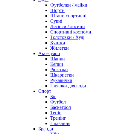
Футболки / майки
Шорти
Штани спортивні
Сукні
Легінси / лосини
Спортивні костюми
Толстовки / Худі
Куртки
Жилетки
Аксесуари
Шапки
Кепки
Рюкзаки
Шкарпетки
Рукавички
Пляшки для води
Спорт
Біг
Футбол
Баскетбол
Теніс
Тренінг
Плавання
Бренди