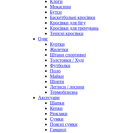
Клоги
Мокасини
Бутси
Баскетбольні кросівки
Кросівки для бігу
Кросівки для тренувань
Тенісні кросівки
Одяг
Куртки
Жилетки
Штани спортивні
Толстовки / Худі
Футболки
Поло
Майки
Шорти
Легінси / лосини
Термобілизна
Аксесуари
Шапки
Кепки
Рюкзаки
Сумки
Поясні сумки
Гаманці