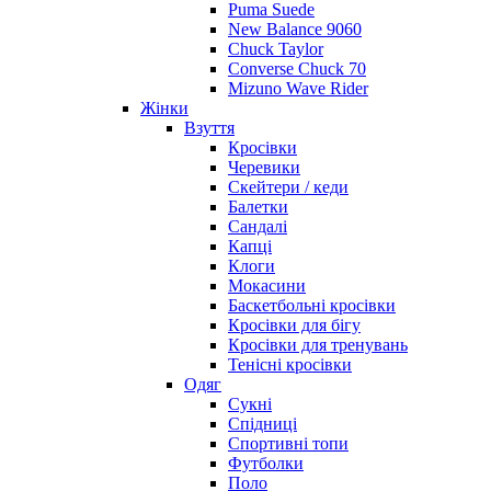
Puma Suede
New Balance 9060
Chuck Taylor
Converse Chuck 70
Mizuno Wave Rider
Жінки
Взуття
Кросівки
Черевики
Скейтери / кеди
Балетки
Сандалі
Капці
Клоги
Мокасини
Баскетбольні кросівки
Кросівки для бігу
Кросівки для тренувань
Тенісні кросівки
Одяг
Сукні
Спідниці
Спортивні топи
Футболки
Поло