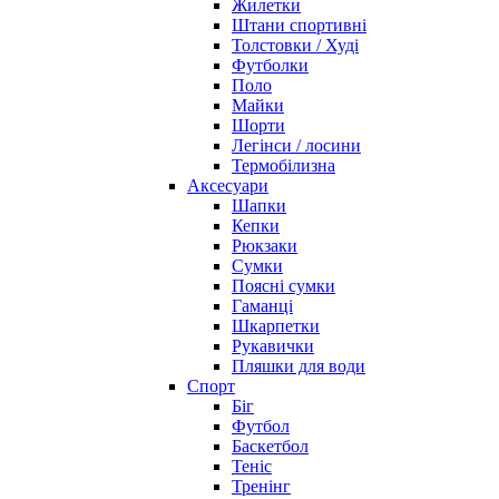
Жилетки
Штани спортивні
Толстовки / Худі
Футболки
Поло
Майки
Шорти
Легінси / лосини
Термобілизна
Аксесуари
Шапки
Кепки
Рюкзаки
Сумки
Поясні сумки
Гаманці
Шкарпетки
Рукавички
Пляшки для води
Спорт
Біг
Футбол
Баскетбол
Теніс
Тренінг