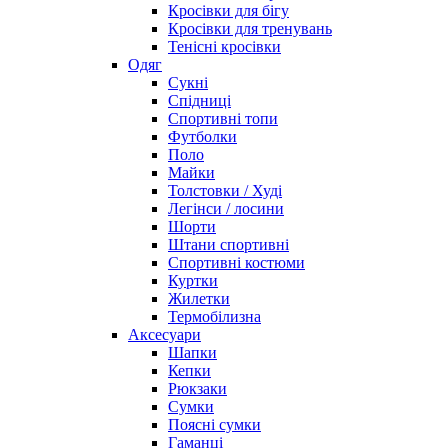
Кросівки для бігу
Кросівки для тренувань
Тенісні кросівки
Одяг
Сукні
Спідниці
Спортивні топи
Футболки
Поло
Майки
Толстовки / Худі
Легінси / лосини
Шорти
Штани спортивні
Спортивні костюми
Куртки
Жилетки
Термобілизна
Аксесуари
Шапки
Кепки
Рюкзаки
Сумки
Поясні сумки
Гаманці