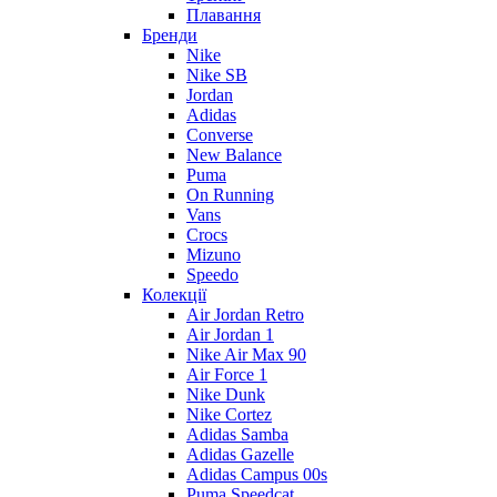
Плавання
Бренди
Nike
Nike SB
Jordan
Adidas
Converse
New Balance
Puma
On Running
Vans
Crocs
Mizuno
Speedo
Колекції
Air Jordan Retro
Air Jordan 1
Nike Air Max 90
Air Force 1
Nike Dunk
Nike Cortez
Adidas Samba
Adidas Gazelle
Adidas Campus 00s
Puma Speedcat