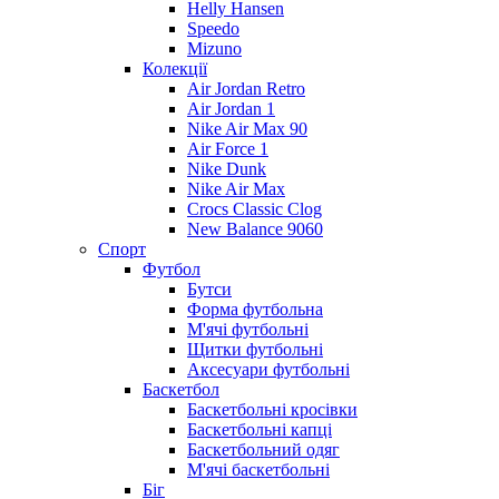
Helly Hansen
Speedo
Mizuno
Колекції
Air Jordan Retro
Air Jordan 1
Nike Air Max 90
Air Force 1
Nike Dunk
Nike Air Max
Crocs Classic Clog
New Balance 9060
Спорт
Футбол
Бутси
Форма футбольна
М'ячі футбольні
Щитки футбольні
Аксесуари футбольні
Баскетбол
Баскетбольні кросівки
Баскетбольні капці
Баскетбольний одяг
М'ячі баскетбольні
Біг