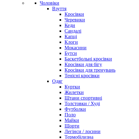
Чоловіки
Взуття
Кросівки
Черевики
Кеди
Сандалі
Капці
Клоги
Мокасини
Бутси
Баскетбольні кросівки
Кросівки для бігу
Кросівки для тренувань
Тенісні кросівки
Одяг
Куртки
Жилетки
Штани спортивні
Толстовки / Худі
Футболки
Поло
Майки
Шорти
Легінси / лосини
Термобілизна