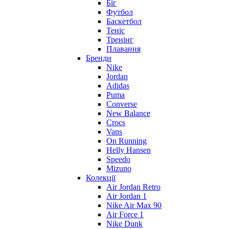
Біг
Футбол
Баскетбол
Теніс
Тренінг
Плавання
Бренди
Nike
Jordan
Adidas
Puma
Converse
New Balance
Crocs
Vans
On Running
Helly Hansen
Speedo
Mizuno
Колекції
Air Jordan Retro
Air Jordan 1
Nike Air Max 90
Air Force 1
Nike Dunk