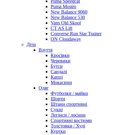
Puma Speedcat
Puma Mostro
New Balance 9060
New Balance 530
Vans Old Skool
CT AS Lift
Converse Run Star Trainer
ON Cloudaway
Діти
Взуття
Кросівки
Черевики
Бутси
Сандалі
Капці
Мокасини
Одяг
Футболки / майки
Шорти
Штани спортивні
Сукні
Легінси / лосини
Спортивні костюми
Толстовки / Худі
Куртки