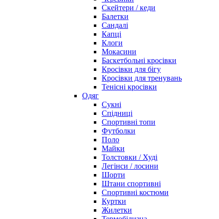
Скейтери / кеди
Балетки
Сандалі
Капці
Клоги
Мокасини
Баскетбольні кросівки
Кросівки для бігу
Кросівки для тренувань
Тенісні кросівки
Одяг
Сукні
Спідниці
Спортивні топи
Футболки
Поло
Майки
Толстовки / Худі
Легінси / лосини
Шорти
Штани спортивні
Спортивні костюми
Куртки
Жилетки
Термобілизна