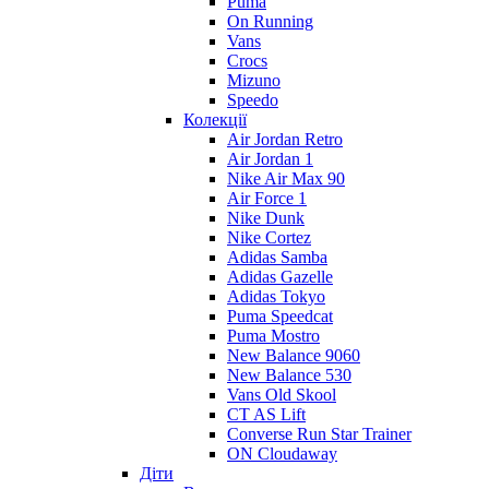
Puma
On Running
Vans
Crocs
Mizuno
Speedo
Колекції
Air Jordan Retro
Air Jordan 1
Nike Air Max 90
Air Force 1
Nike Dunk
Nike Cortez
Adidas Samba
Adidas Gazelle
Adidas Tokyo
Puma Speedcat
Puma Mostro
New Balance 9060
New Balance 530
Vans Old Skool
CT AS Lift
Converse Run Star Trainer
ON Cloudaway
Діти