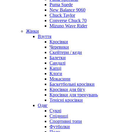
Puma Suede
New Balance 9060
Chuck Taylor
Converse Chuck 70
Mizuno Wave Rider
Жінки
Взуття
Кросівки
Черевики
Скейтери / кеди
Балетки
Сандалі
Капці
Клоги
Мокасини
Баскетбольні кросівки
Кросівки для бігу
Кросівки для тренувань
Тенісні кросівки
Одяг
Сукні
Спідниці
Спортивні топи
Футболки
Поло