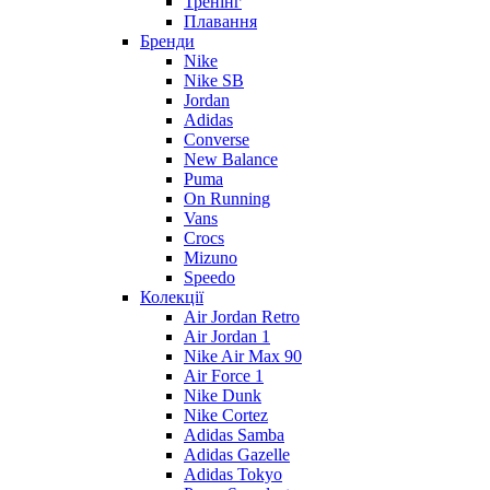
Тренінг
Плавання
Бренди
Nike
Nike SB
Jordan
Adidas
Converse
New Balance
Puma
On Running
Vans
Crocs
Mizuno
Speedo
Колекції
Air Jordan Retro
Air Jordan 1
Nike Air Max 90
Air Force 1
Nike Dunk
Nike Cortez
Adidas Samba
Adidas Gazelle
Adidas Tokyo