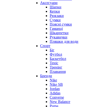
Аксесуари
Шапки
Кепки
Рюкзаки
Сумки
Поясні сумки
Гаманці
Шкарпетки
Рукавички
Пляшки для води
Спорт
Біг
Футбол
Баскетбол
Теніс
Тренінг
Плавання
Бренди
Nike
Nike SB
Jordan
Adidas
Converse
New Balance
Puma