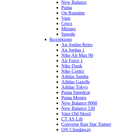
New Balance
Puma
On Running
Vans
Crocs
Mizuno
Speedo
Коллекции
Air Jordan Retro
Air Jordan 1
Nike Air Max 90
Air Force 1
Nike Dunk
Nike Cortez
Adidas Samba
Adidas Gazelle
Adidas Tokyo
Puma Speedcat
Puma Mostro
New Balance 9060
New Balance 530
Vans Old Skool
CT AS Lift
Converse Run Star Trainer
ON Cloudaway