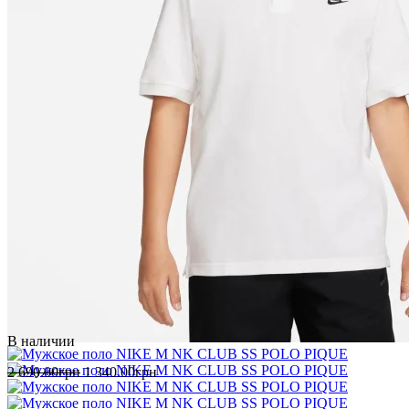
2 690
.
00
грн
1 340
.
00
грн