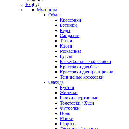
Укр
Рус
Мужчины
Обувь
Кроссовки
Ботинки
Кеды
Сандалии
Тапки
Клоги
Мокасины
Бутсы
Баскетбольные кроссовки
Кроссовки для бега
Кроссовки для тренировок
Теннисные кроссовки
Одежда
Куртки
Жилетки
Брюки спортивные
Толстовки / Худи
Футболки
Поло
Майки
Шорты
Леггинсы / лосины