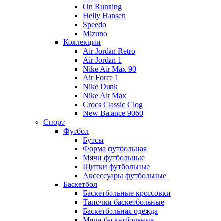
On Running
Helly Hansen
Speedo
Mizuno
Коллекции
Air Jordan Retro
Air Jordan 1
Nike Air Max 90
Air Force 1
Nike Dunk
Nike Air Max
Crocs Classic Clog
New Balance 9060
Спорт
Футбол
Бутсы
Форма футбольная
Мячи футбольные
Щитки футбольные
Аксессуары футбольные
Баскетбол
Баскетбольные кроссовки
Тапочки баскетбольные
Баскетбольная одежда
Мячи баскетбольные