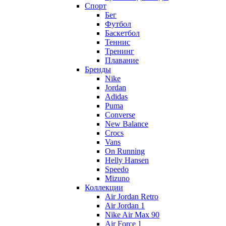
Спорт
Бег
Футбол
Баскетбол
Теннис
Тренинг
Плавание
Бренды
Nike
Jordan
Adidas
Puma
Converse
New Balance
Crocs
Vans
On Running
Helly Hansen
Speedo
Mizuno
Коллекции
Air Jordan Retro
Air Jordan 1
Nike Air Max 90
Air Force 1