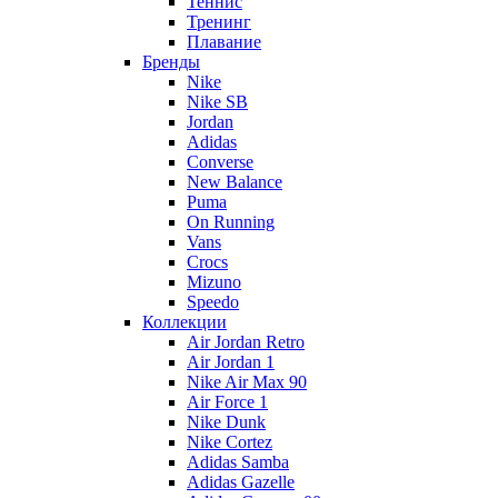
Теннис
Тренинг
Плавание
Бренды
Nike
Nike SB
Jordan
Adidas
Converse
New Balance
Puma
On Running
Vans
Crocs
Mizuno
Speedo
Коллекции
Air Jordan Retro
Air Jordan 1
Nike Air Max 90
Air Force 1
Nike Dunk
Nike Cortez
Adidas Samba
Adidas Gazelle