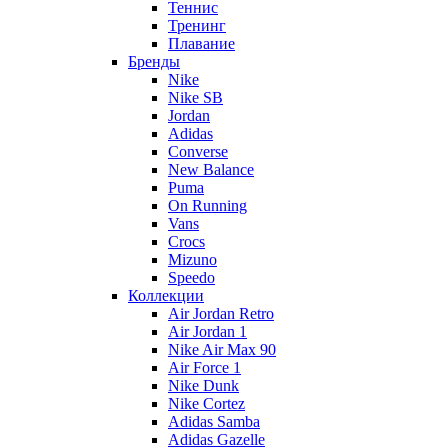
Теннис
Тренинг
Плавание
Бренды
Nike
Nike SB
Jordan
Adidas
Converse
New Balance
Puma
On Running
Vans
Crocs
Mizuno
Speedo
Коллекции
Air Jordan Retro
Air Jordan 1
Nike Air Max 90
Air Force 1
Nike Dunk
Nike Cortez
Adidas Samba
Adidas Gazelle