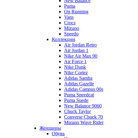
New Balance
Puma
On Running
Vans
Crocs
Mizuno
Speedo
Коллекции
Air Jordan Retro
Air Jordan 1
Nike Air Max 90
Air Force 1
Nike Dunk
Nike Cortez
Adidas Samba
Adidas Gazelle
Adidas Campus 00s
Puma Speedcat
Puma Suede
New Balance 9060
Chuck Taylor
Converse Chuck 70
Mizuno Wave Rider
Женщины
Обувь