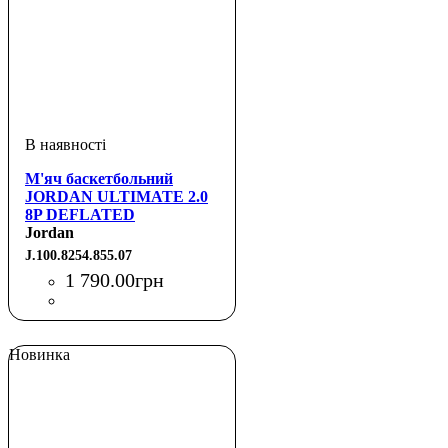
М'яч баскетбольний
JORDAN ULTIMATE 2.0
8P DEFLATED
AMBER/BLACK/METALLIC
Jordan
SILVER/BLACK 07
J.100.8254.855.07
1 790
.
00
грн
Новинка