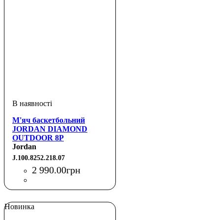
М'яч баскетбольний
JORDAN DIAMOND
OUTDOOR 8P
DEFLATED
Jordan
LOTUS/SESAME/METALLIC
J.100.8252.218.07
GOLD/BLACK 07
2 990
.
00
грн
Новинка