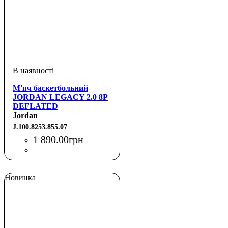
М'яч баскетбольний
JORDAN LEGACY 2.0 8P
DEFLATED
AMBER/BLACK/METALLIC
Jordan
SILVER/BLACK 07
J.100.8253.855.07
1 890
.
00
грн
Новинка