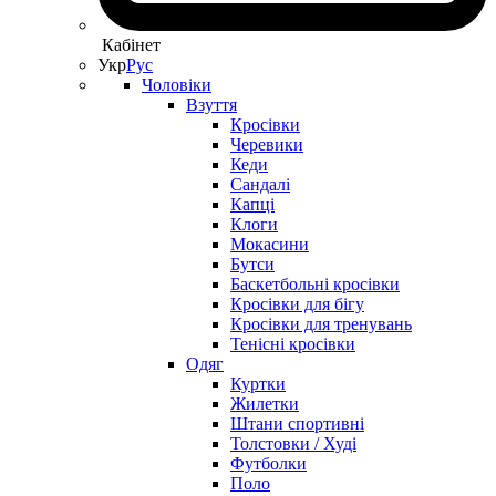
Кабінет
Укр
Рус
Чоловіки
Взуття
Кросівки
Черевики
Кеди
Сандалі
Капці
Клоги
Мокасини
Бутси
Баскетбольні кросівки
Кросівки для бігу
Кросівки для тренувань
Тенісні кросівки
Одяг
Куртки
Жилетки
Штани спортивні
Толстовки / Худі
Футболки
Поло