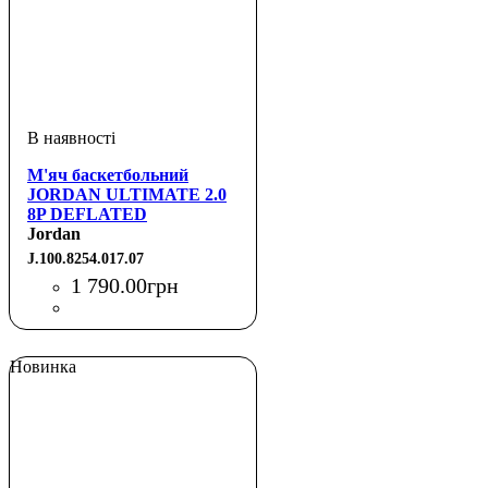
М'яч баскетбольний
JORDAN ULTIMATE 2.0
8P DEFLATED
BLACK/FIRE
Jordan
RED/WHITE/FIRE RE
J.100.8254.017.07
1 790
.
00
грн
Новинка