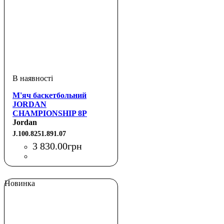
М'яч баскетбольний
JORDAN
CHAMPIONSHIP 8P
DEFLATED NFHS
Jordan
AMBER/BLACK/METALLIC
J.100.8251.891.07
GOLD/BLACK 07
3 830
.
00
грн
Новинка