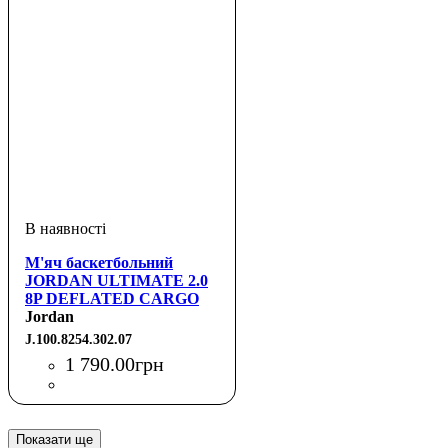
М'яч баскетбольний
JORDAN ULTIMATE 2.0
8P DEFLATED CARGO
KHAKI/LUMINOUS
Jordan
GREEN/BLACK/LUMINOUS
J.100.8254.302.07
GREEN 07
1 790
.
00
грн
Показати ще