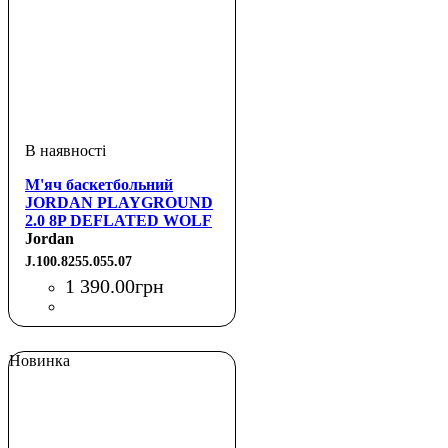
М'яч баскетбольний
JORDAN PLAYGROUND
2.0 8P DEFLATED WOLF
GREY/BLACK/WHITE/VARSITY
Jordan
RED 07
J.100.8255.055.07
1 390
.
00
грн
Новинка