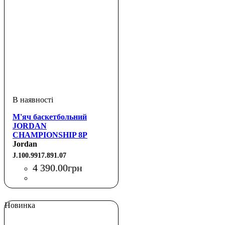
М'яч баскетбольний
JORDAN
CHAMPIONSHIP 8P
DEFLATED
Jordan
AMBER/BLACK/METALLIC
J.100.9917.891.07
GOLD/BLACK 07
4 390
.
00
грн
Новинка