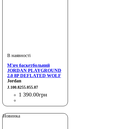
М'яч баскетбольний
JORDAN PLAYGROUND
2.0 8P DEFLATED WOLF
GREY/BLACK/WHITE/VARSITY
Jordan
RED 07
J.100.8255.055.07
1 390
.
00
грн
Новинка