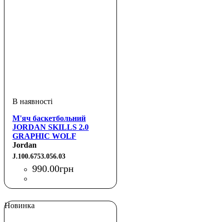
М'яч баскетбольний
JORDAN SKILLS 2.0
GRAPHIC WOLF
GREY/BLACK/WOLF
Jordan
GREY/BLACK 03
J.100.6753.056.03
990
.
00
грн
Новинка