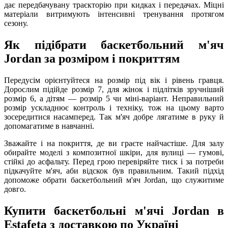
дає передбачувану траєкторію при кидках і передачах. Міцні
матеріали витримують інтенсивні тренування протягом
сезону.
Як підібрати баскетбольний м'яч
Jordan за розміром і покриттям
Передусім орієнтуйтеся на розмір під вік і рівень гравця.
Дорослим підійде розмір 7, для жінок і підлітків зручніший
розмір 6, а дітям — розмір 5 чи міні-варіант. Неправильний
розмір ускладнює контроль і техніку, тож на цьому варто
зосередитися насамперед. Так м'яч добре лягатиме в руку й
допомагатиме в навчанні.
Зважайте і на покриття, де ви граєте найчастіше. Для залу
обирайте моделі з композитної шкіри, для вулиці — гумові,
стійкі до асфальту. Перед грою перевіряйте тиск і за потреби
підкачуйте м'яч, аби відскок був правильним. Такий підхід
допоможе обрати баскетбольний м'яч Jordan, що служитиме
довго.
Купити баскетбольні м'ячі Jordan в
Estafeta з доставкою по Україні