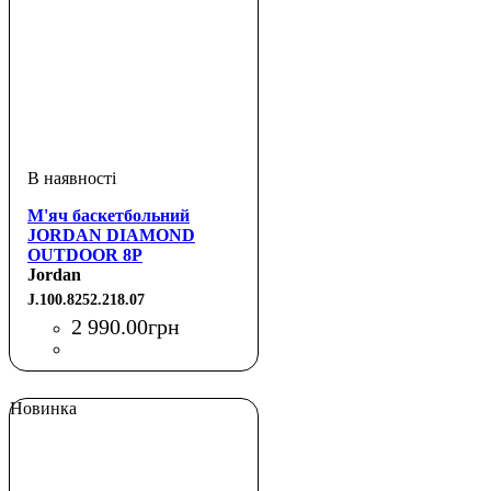
М'яч баскетбольний
JORDAN DIAMOND
OUTDOOR 8P
DEFLATED
Jordan
LOTUS/SESAME/METALLIC
J.100.8252.218.07
GOLD/BLACK 07
2 990
.
00
грн
Новинка