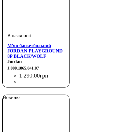
М'яч баскетбольний
JORDAN PLAYGROUND
8P BLACK/WOLF
GREY/GYM RED/GYM
Jordan
RED 07
J.000.1865.041.07
1 290
.
00
грн
Новинка