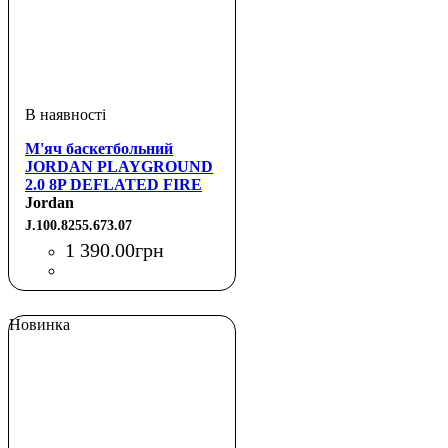
М'яч баскетбольний
JORDAN PLAYGROUND
2.0 8P DEFLATED FIRE
RED/WHITE/WHITE/FIRE
Jordan
J.100.8255.673.07
1 390
.
00
грн
Новинка