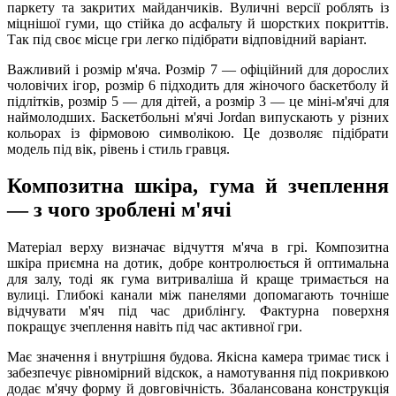
паркету та закритих майданчиків. Вуличні версії роблять із
міцнішої гуми, що стійка до асфальту й шорстких покриттів.
Так під своє місце гри легко підібрати відповідний варіант.
Важливий і розмір м'яча. Розмір 7 — офіційний для дорослих
чоловічих ігор, розмір 6 підходить для жіночого баскетболу й
підлітків, розмір 5 — для дітей, а розмір 3 — це міні-м'ячі для
наймолодших. Баскетбольні м'ячі Jordan випускають у різних
кольорах із фірмовою символікою. Це дозволяє підібрати
модель під вік, рівень і стиль гравця.
Композитна шкіра, гума й зчеплення
— з чого зроблені м'ячі
Матеріал верху визначає відчуття м'яча в грі. Композитна
шкіра приємна на дотик, добре контролюється й оптимальна
для залу, тоді як гума витриваліша й краще тримається на
вулиці. Глибокі канали між панелями допомагають точніше
відчувати м'яч під час дриблінгу. Фактурна поверхня
покращує зчеплення навіть під час активної гри.
Має значення і внутрішня будова. Якісна камера тримає тиск і
забезпечує рівномірний відскок, а намотування під покривкою
додає м'ячу форму й довговічність. Збалансована конструкція