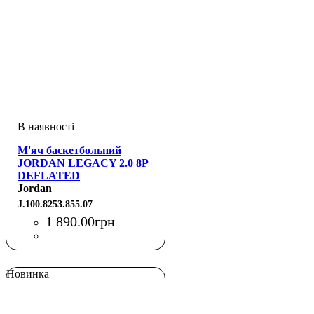
М'яч баскетбольний
JORDAN LEGACY 2.0 8P
DEFLATED
AMBER/BLACK/METALLIC
Jordan
SILVER/BLACK 07
J.100.8253.855.07
1 890
.
00
грн
Новинка