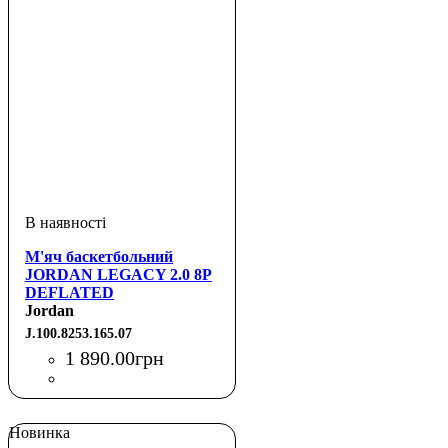
М'яч баскетбольний
JORDAN LEGACY 2.0 8P
DEFLATED
WHITE/COLLEGE
Jordan
NAVY/COLLEGE
J.100.8253.165.07
NAVY/VALOR BLUE 07
1 890
.
00
грн
Новинка