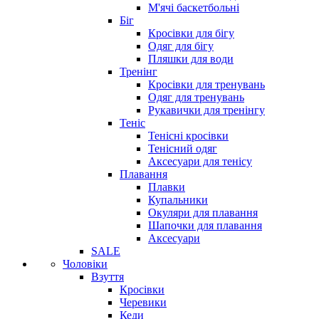
М'ячі баскетбольні
Біг
Кросівки для бігу
Одяг для бігу
Пляшки для води
Тренінг
Кросівки для тренувань
Одяг для тренувань
Рукавички для тренінгу
Теніс
Тенісні кросівки
Тенісний одяг
Аксесуари для тенісу
Плавання
Плавки
Купальники
Окуляри для плавання
Шапочки для плавання
Аксесуари
SALE
Чоловіки
Взуття
Кросівки
Черевики
Кеди