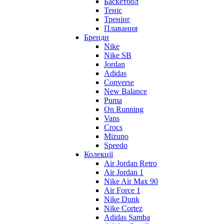
Баскетбол
Теніс
Тренінг
Плавання
Бренди
Nike
Nike SB
Jordan
Adidas
Converse
New Balance
Puma
On Running
Vans
Crocs
Mizuno
Speedo
Колекції
Air Jordan Retro
Air Jordan 1
Nike Air Max 90
Air Force 1
Nike Dunk
Nike Cortez
Adidas Samba