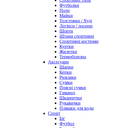
Спортивні топи
Футболки
Поло
Майки
Толстовки / Худі
Легінси / лосини
Шорти
Штани спортивні
Спортивні костюми
Куртки
Жилетки
Термобілизна
Аксесуари
Шапки
Кепки
Рюкзаки
Сумки
Поясні сумки
Гаманці
Шкарпетки
Рукавички
Пляшки для води
Спорт
Біг
Футбол