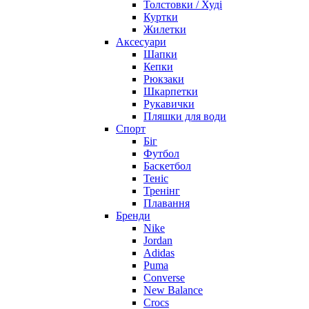
Толстовки / Худі
Куртки
Жилетки
Аксесуари
Шапки
Кепки
Рюкзаки
Шкарпетки
Рукавички
Пляшки для води
Спорт
Біг
Футбол
Баскетбол
Теніс
Тренінг
Плавання
Бренди
Nike
Jordan
Adidas
Puma
Converse
New Balance
Crocs