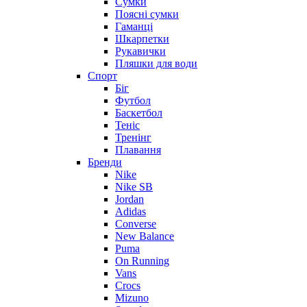
Сумки
Поясні сумки
Гаманці
Шкарпетки
Рукавички
Пляшки для води
Спорт
Біг
Футбол
Баскетбол
Теніс
Тренінг
Плавання
Бренди
Nike
Nike SB
Jordan
Adidas
Converse
New Balance
Puma
On Running
Vans
Crocs
Mizuno