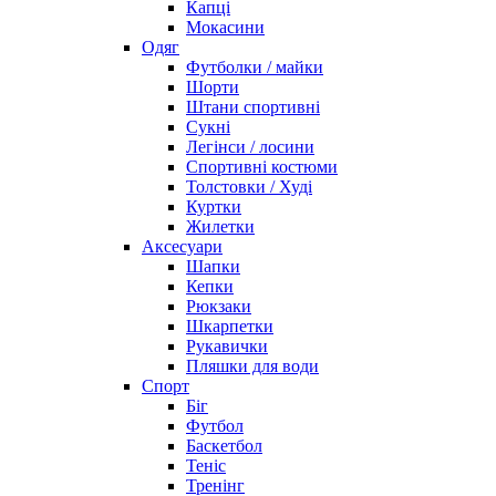
Капці
Мокасини
Одяг
Футболки / майки
Шорти
Штани спортивні
Сукні
Легінси / лосини
Спортивні костюми
Толстовки / Худі
Куртки
Жилетки
Аксесуари
Шапки
Кепки
Рюкзаки
Шкарпетки
Рукавички
Пляшки для води
Спорт
Біг
Футбол
Баскетбол
Теніс
Тренінг