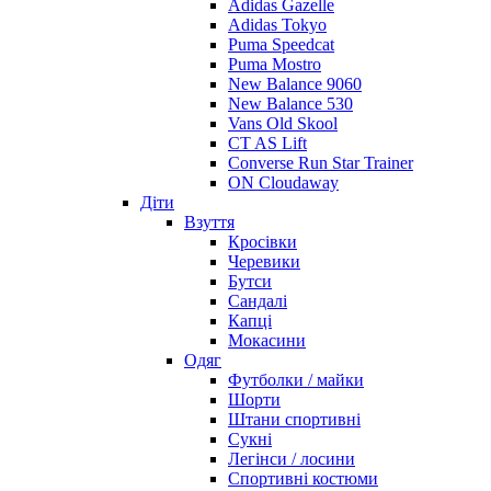
Adidas Gazelle
Adidas Tokyo
Puma Speedcat
Puma Mostro
New Balance 9060
New Balance 530
Vans Old Skool
CT AS Lift
Converse Run Star Trainer
ON Cloudaway
Діти
Взуття
Кросівки
Черевики
Бутси
Сандалі
Капці
Мокасини
Одяг
Футболки / майки
Шорти
Штани спортивні
Сукні
Легінси / лосини
Спортивні костюми