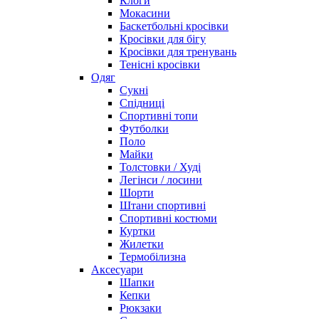
Клоги
Мокасини
Баскетбольні кросівки
Кросівки для бігу
Кросівки для тренувань
Тенісні кросівки
Одяг
Сукні
Спідниці
Спортивні топи
Футболки
Поло
Майки
Толстовки / Худі
Легінси / лосини
Шорти
Штани спортивні
Спортивні костюми
Куртки
Жилетки
Термобілизна
Аксесуари
Шапки
Кепки
Рюкзаки