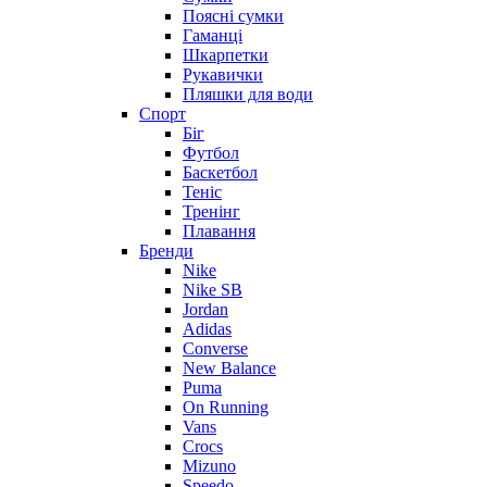
Поясні сумки
Гаманці
Шкарпетки
Рукавички
Пляшки для води
Спорт
Біг
Футбол
Баскетбол
Теніс
Тренінг
Плавання
Бренди
Nike
Nike SB
Jordan
Adidas
Converse
New Balance
Puma
On Running
Vans
Crocs
Mizuno
Speedo