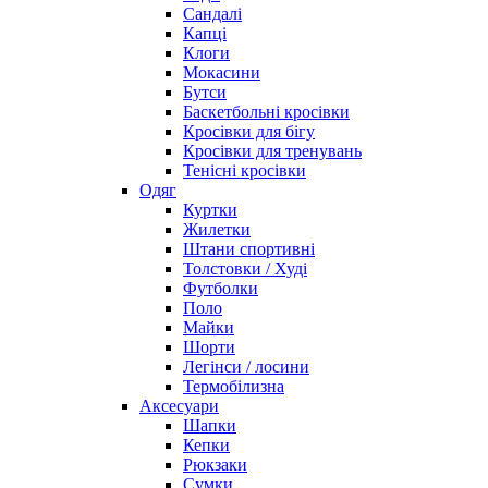
Сандалі
Капці
Клоги
Мокасини
Бутси
Баскетбольні кросівки
Кросівки для бігу
Кросівки для тренувань
Тенісні кросівки
Одяг
Куртки
Жилетки
Штани спортивні
Толстовки / Худі
Футболки
Поло
Майки
Шорти
Легінси / лосини
Термобілизна
Аксесуари
Шапки
Кепки
Рюкзаки
Сумки