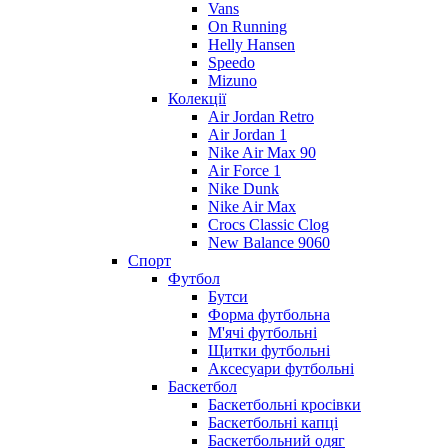
Vans
On Running
Helly Hansen
Speedo
Mizuno
Колекції
Air Jordan Retro
Air Jordan 1
Nike Air Max 90
Air Force 1
Nike Dunk
Nike Air Max
Crocs Classic Clog
New Balance 9060
Спорт
Футбол
Бутси
Форма футбольна
М'ячі футбольні
Щитки футбольні
Аксесуари футбольні
Баскетбол
Баскетбольні кросівки
Баскетбольні капці
Баскетбольний одяг