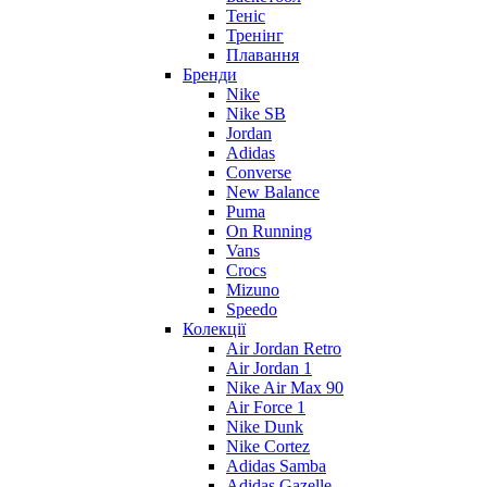
Теніс
Тренінг
Плавання
Бренди
Nike
Nike SB
Jordan
Adidas
Converse
New Balance
Puma
On Running
Vans
Crocs
Mizuno
Speedo
Колекції
Air Jordan Retro
Air Jordan 1
Nike Air Max 90
Air Force 1
Nike Dunk
Nike Cortez
Adidas Samba
Adidas Gazelle