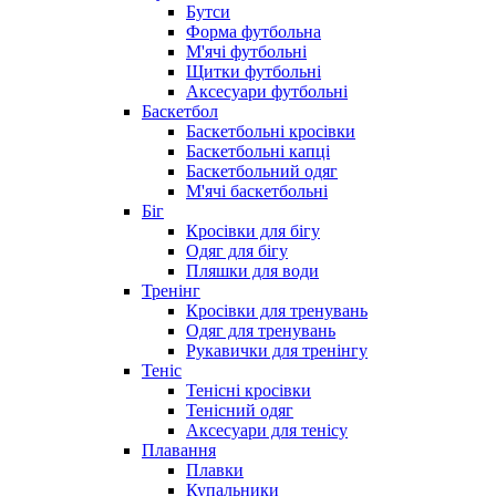
Бутси
Форма футбольна
М'ячі футбольні
Щитки футбольні
Аксесуари футбольні
Баскетбол
Баскетбольні кросівки
Баскетбольні капці
Баскетбольний одяг
М'ячі баскетбольні
Біг
Кросівки для бігу
Одяг для бігу
Пляшки для води
Тренінг
Кросівки для тренувань
Одяг для тренувань
Рукавички для тренінгу
Теніс
Тенісні кросівки
Тенісний одяг
Аксесуари для тенісу
Плавання
Плавки
Купальники