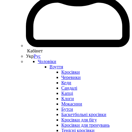
Кабінет
Укр
Рус
Чоловіки
Взуття
Кросівки
Черевики
Кеди
Сандалі
Капці
Клоги
Мокасини
Бутси
Баскетбольні кросівки
Кросівки для бігу
Кросівки для тренувань
Тенісні кросівки