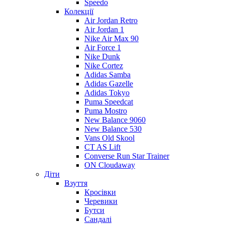
Speedo
Колекції
Air Jordan Retro
Air Jordan 1
Nike Air Max 90
Air Force 1
Nike Dunk
Nike Cortez
Adidas Samba
Adidas Gazelle
Adidas Tokyo
Puma Speedcat
Puma Mostro
New Balance 9060
New Balance 530
Vans Old Skool
CT AS Lift
Converse Run Star Trainer
ON Cloudaway
Діти
Взуття
Кросівки
Черевики
Бутси
Сандалі