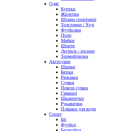
Одяг
Куртки
Жилетки
Штани спортивні
Толстовки / Худі
Футболки
Поло
Майки
Шорти
Легінси / лосини
Термобілизна
Аксесуари
Шапки
Кепки
Рюкзаки
Сумки
Поясні сумки
Гаманці
Шкарпетки
Рукавички
Пляшки для води
Спорт
Біг
Футбол
Баскетбол