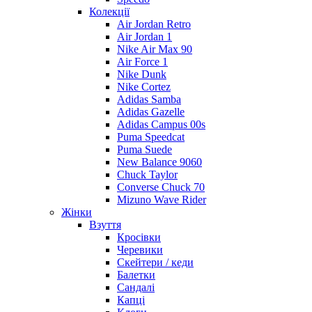
Колекції
Air Jordan Retro
Air Jordan 1
Nike Air Max 90
Air Force 1
Nike Dunk
Nike Cortez
Adidas Samba
Adidas Gazelle
Adidas Campus 00s
Puma Speedcat
Puma Suede
New Balance 9060
Chuck Taylor
Converse Chuck 70
Mizuno Wave Rider
Жінки
Взуття
Кросівки
Черевики
Скейтери / кеди
Балетки
Сандалі
Капці