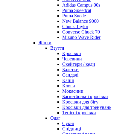
Adidas Campus 00s
Puma Speedcat
Puma Suede
New Balance 9060
Chuck Taylor
Converse Chuck 70
Mizuno Wave Rider
Жінки
Взуття
Кросівки
Черевики
Скейтери / кеди
Балетки
Сандалі
Капці
Клоги
Мокасини
Баскетбольні кросівки
Кросівки для бігу
Кросівки для тренувань
Тенісні кросівки
Одяг
Сукні
Спідниці