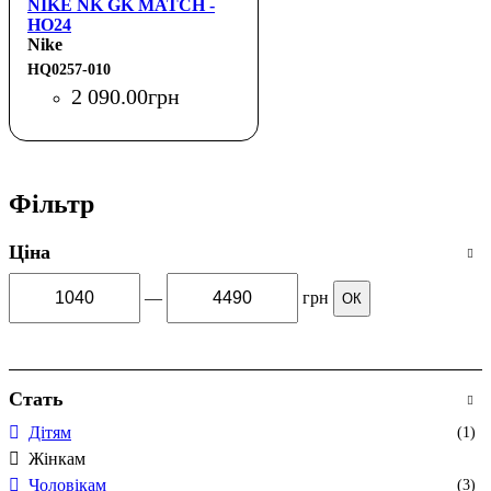
NIKE NK GK MATCH -
HO24
Nike
HQ0257-010
2 090
.
00
грн
Фільтр
Ціна
—
грн
ОК
Стать
Дітям
(1)
Жінкам
Чоловікам
(3)