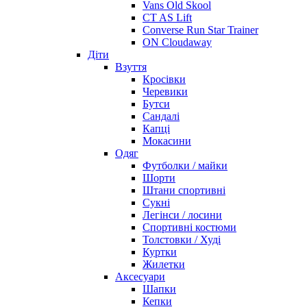
Vans Old Skool
CT AS Lift
Converse Run Star Trainer
ON Cloudaway
Діти
Взуття
Кросівки
Черевики
Бутси
Сандалі
Капці
Мокасини
Одяг
Футболки / майки
Шорти
Штани спортивні
Сукні
Легінси / лосини
Спортивні костюми
Толстовки / Худі
Куртки
Жилетки
Аксесуари
Шапки
Кепки