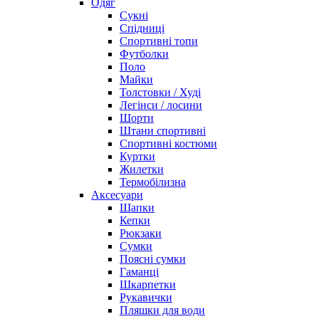
Одяг
Сукні
Спідниці
Спортивні топи
Футболки
Поло
Майки
Толстовки / Худі
Легінси / лосини
Шорти
Штани спортивні
Спортивні костюми
Куртки
Жилетки
Термобілизна
Аксесуари
Шапки
Кепки
Рюкзаки
Сумки
Поясні сумки
Гаманці
Шкарпетки
Рукавички
Пляшки для води