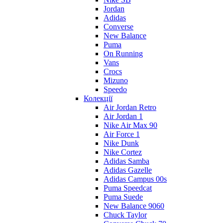
Jordan
Adidas
Converse
New Balance
Puma
On Running
Vans
Crocs
Mizuno
Speedo
Колекції
Air Jordan Retro
Air Jordan 1
Nike Air Max 90
Air Force 1
Nike Dunk
Nike Cortez
Adidas Samba
Adidas Gazelle
Adidas Campus 00s
Puma Speedcat
Puma Suede
New Balance 9060
Chuck Taylor