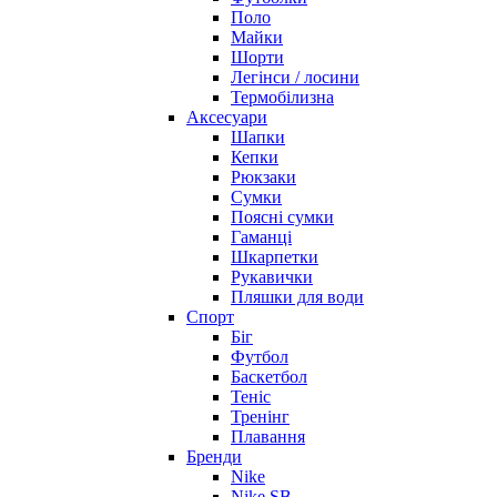
Поло
Майки
Шорти
Легінси / лосини
Термобілизна
Аксесуари
Шапки
Кепки
Рюкзаки
Сумки
Поясні сумки
Гаманці
Шкарпетки
Рукавички
Пляшки для води
Спорт
Біг
Футбол
Баскетбол
Теніс
Тренінг
Плавання
Бренди
Nike
Nike SB