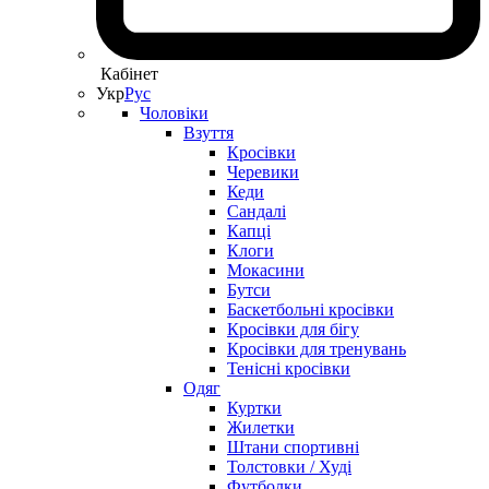
Кабінет
Укр
Рус
Чоловіки
Взуття
Кросівки
Черевики
Кеди
Сандалі
Капці
Клоги
Мокасини
Бутси
Баскетбольні кросівки
Кросівки для бігу
Кросівки для тренувань
Тенісні кросівки
Одяг
Куртки
Жилетки
Штани спортивні
Толстовки / Худі
Футболки