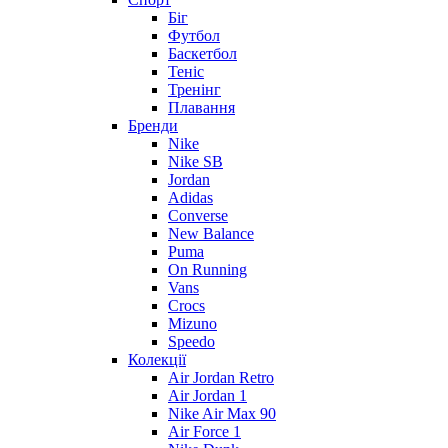
Біг
Футбол
Баскетбол
Теніс
Тренінг
Плавання
Бренди
Nike
Nike SB
Jordan
Adidas
Converse
New Balance
Puma
On Running
Vans
Crocs
Mizuno
Speedo
Колекції
Air Jordan Retro
Air Jordan 1
Nike Air Max 90
Air Force 1