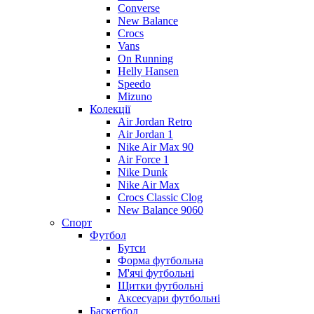
Converse
New Balance
Crocs
Vans
On Running
Helly Hansen
Speedo
Mizuno
Колекції
Air Jordan Retro
Air Jordan 1
Nike Air Max 90
Air Force 1
Nike Dunk
Nike Air Max
Crocs Classic Clog
New Balance 9060
Спорт
Футбол
Бутси
Форма футбольна
М'ячі футбольні
Щитки футбольні
Аксесуари футбольні
Баскетбол