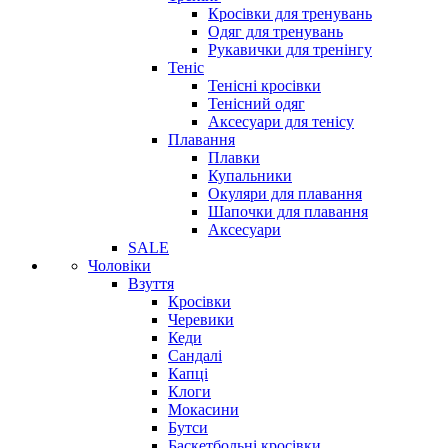
Кросівки для тренувань
Одяг для тренувань
Рукавички для тренінгу
Теніс
Тенісні кросівки
Тенісний одяг
Аксесуари для тенісу
Плавання
Плавки
Купальники
Окуляри для плавання
Шапочки для плавання
Аксесуари
SALE
Чоловіки
Взуття
Кросівки
Черевики
Кеди
Сандалі
Капці
Клоги
Мокасини
Бутси
Баскетбольні кросівки