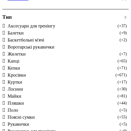
Тип
Аксесуари для тренінгу
(+37)
Балетки
(+9)
Баскетбольні м'ячі
(+2)
Воротарські рукавички
Жилетки
(+7)
Капці
(+65)
Кепки
(+71)
Кросівки
(+671)
Куртки
(+17)
Лосини
(+30)
Майки
(+81)
Пляшки
(+44)
Поло
(+5)
Поясні сумки
(+55)
Рукавички
(+5)