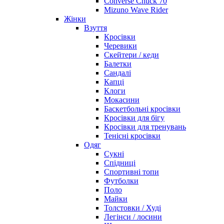
Converse Chuck 70
Mizuno Wave Rider
Жінки
Взуття
Кросівки
Черевики
Скейтери / кеди
Балетки
Сандалі
Капці
Клоги
Мокасини
Баскетбольні кросівки
Кросівки для бігу
Кросівки для тренувань
Тенісні кросівки
Одяг
Сукні
Спідниці
Спортивні топи
Футболки
Поло
Майки
Толстовки / Худі
Легінси / лосини