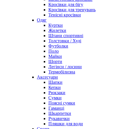
Кросівки для бігу
Кросівки для тренувань
Тенісні кросівки
Одяг
Куртки
Жилетки
Штани спортивні
Толстовки / Худі
Футболки
Поло
Майки
Шорти
Легінси / лосини
Термобілизна
Аксесуари
Шапки
Кепки
Рюкзаки
Сумки
Поясні сумки
Гаманці
Шкарпетки
Рукавички
Пляшки для води
Спорт