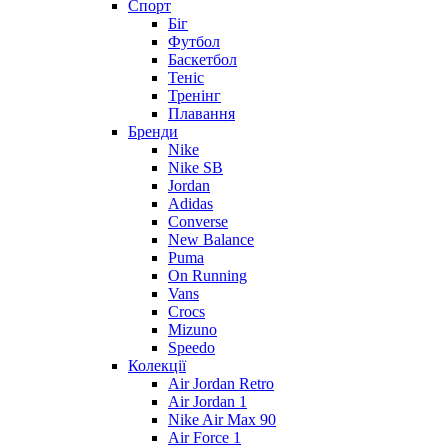
Спорт
Біг
Футбол
Баскетбол
Теніс
Тренінг
Плавання
Бренди
Nike
Nike SB
Jordan
Adidas
Converse
New Balance
Puma
On Running
Vans
Crocs
Mizuno
Speedo
Колекції
Air Jordan Retro
Air Jordan 1
Nike Air Max 90
Air Force 1