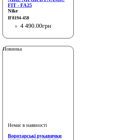
FIT - FA25
Nike
IF8194-458
4 490
.
00
грн
Новинка
Воротарські рукавички