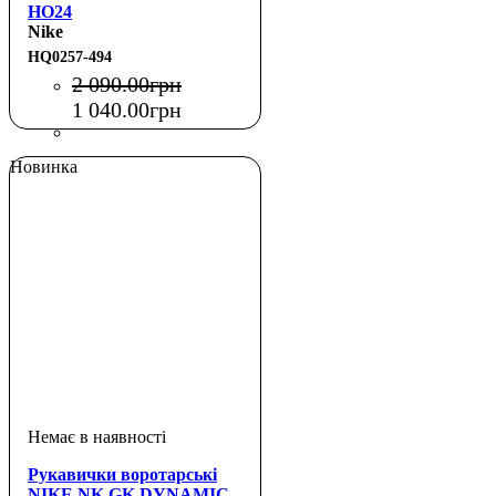
HO24
Nike
HQ0257-494
2 090
.
00
грн
1 040
.
00
грн
Новинка
Рукавички воротарські
NIKE NK GK DYNAMIC