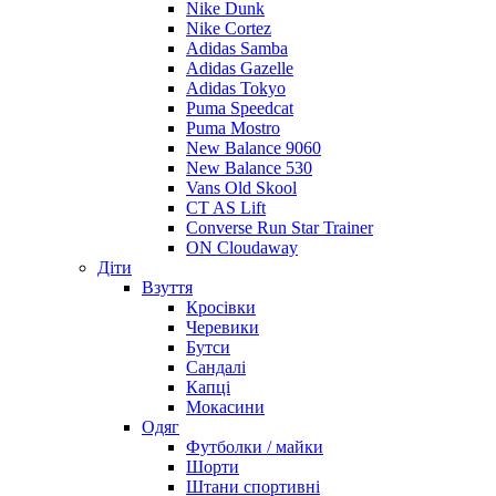
Nike Dunk
Nike Cortez
Adidas Samba
Adidas Gazelle
Adidas Tokyo
Puma Speedcat
Puma Mostro
New Balance 9060
New Balance 530
Vans Old Skool
CT AS Lift
Converse Run Star Trainer
ON Cloudaway
Діти
Взуття
Кросівки
Черевики
Бутси
Сандалі
Капці
Мокасини
Одяг
Футболки / майки
Шорти
Штани спортивні