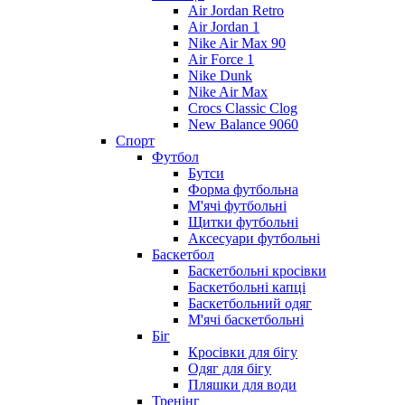
Air Jordan Retro
Air Jordan 1
Nike Air Max 90
Air Force 1
Nike Dunk
Nike Air Max
Crocs Classic Clog
New Balance 9060
Спорт
Футбол
Бутси
Форма футбольна
М'ячі футбольні
Щитки футбольні
Аксесуари футбольні
Баскетбол
Баскетбольні кросівки
Баскетбольні капці
Баскетбольний одяг
М'ячі баскетбольні
Біг
Кросівки для бігу
Одяг для бігу
Пляшки для води
Тренінг