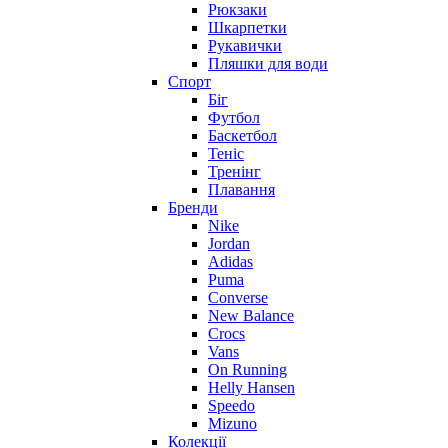
Рюкзаки
Шкарпетки
Рукавички
Пляшки для води
Спорт
Біг
Футбол
Баскетбол
Теніс
Тренінг
Плавання
Бренди
Nike
Jordan
Adidas
Puma
Converse
New Balance
Crocs
Vans
On Running
Helly Hansen
Speedo
Mizuno
Колекції