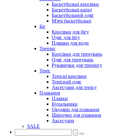
Баскетбольні кросівки
Баскетбольні капці
Баскетбольний одяг
М'ячі баскетбольні
Біг
Кросівки для бігу
Одяг для бігу
Пляшки для води
Тренінг
Кросівки для тренувань
Одяг для тренувань
Рукавички для тренінгу
Теніс
Тенісні кросівки
Тенісний одяг
Аксесуари для тенісу
Плавання
Плавки
Купальники
Окуляри для плавання
Шапочки для плавання
Аксесуари
SALE