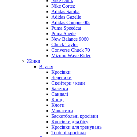
Nike Dunk
Nike Cortez
Adidas Samba
Adidas Gazelle
Adidas Campus 00s
Puma Speedcat
Puma Suede
New Balance 9060
Chuck Taylor
Converse Chuck 70
Mizuno Wave Rider
Жінки
Взуття
Кросівки
Черевики
Скейтери / кеди
Балетки
Сандалі
Капці
Клоги
Мокасини
Баскетбольні кросівки
Кросівки для бігу
Кросівки для тренувань
Тенісні кросівки