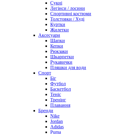
Сукні
Легінси / лосини
Спортивні костюми
Толстовки / Худі
Куртки
Жилетки
Аксесуари
Шапки
Кепки
Рюкзаки
Шкарпетки
Рукавички
Пляшки для води
Спорт
Біг
Футбол
Баскетбол
Теніс
Тренінг
Плавання
Бренди
Nike
Jordan
Adidas
Puma