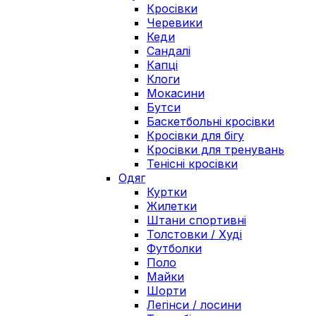
Кросівки
Черевики
Кеди
Сандалі
Капці
Клоги
Мокасини
Бутси
Баскетбольні кросівки
Кросівки для бігу
Кросівки для тренувань
Тенісні кросівки
Одяг
Куртки
Жилетки
Штани спортивні
Толстовки / Худі
Футболки
Поло
Майки
Шорти
Легінси / лосини