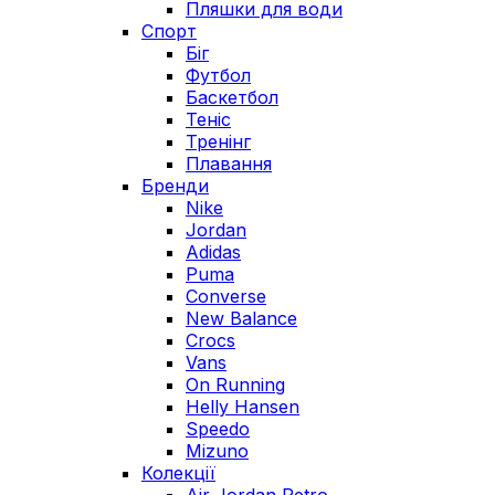
Пляшки для води
Спорт
Біг
Футбол
Баскетбол
Теніс
Тренінг
Плавання
Бренди
Nike
Jordan
Adidas
Puma
Converse
New Balance
Crocs
Vans
On Running
Helly Hansen
Speedo
Mizuno
Колекції