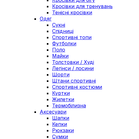
Кросівки для бігу
Кросівки для тренувань
Тенісні кросівки
Одяг
Сукні
Спідниці
Спортивні топи
Футболки
Поло
Майки
Толстовки / Худі
Легінси / лосини
Шорти
Штани спортивні
Спортивні костюми
Куртки
Жилетки
Термобілизна
Аксесуари
Шапки
Кепки
Рюкзаки
Сумки