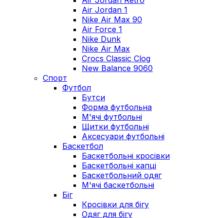
Air Jordan Retro
Air Jordan 1
Nike Air Max 90
Air Force 1
Nike Dunk
Nike Air Max
Crocs Classic Clog
New Balance 9060
Спорт
Футбол
Бутси
Форма футбольна
М'ячі футбольні
Щитки футбольні
Аксесуари футбольні
Баскетбол
Баскетбольні кросівки
Баскетбольні капці
Баскетбольний одяг
М'ячі баскетбольні
Біг
Кросівки для бігу
Одяг для бігу