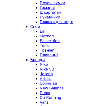
Поясні сумки
Гаманці
Шкарпетки
Рукавички
Пляшки для води
Спорт
Біг
Футбол
Баскетбол
Теніс
Тренінг
Плавання
Бренди
Nike
Nike SB
Jordan
Adidas
Converse
New Balance
Puma
On Running
Vans