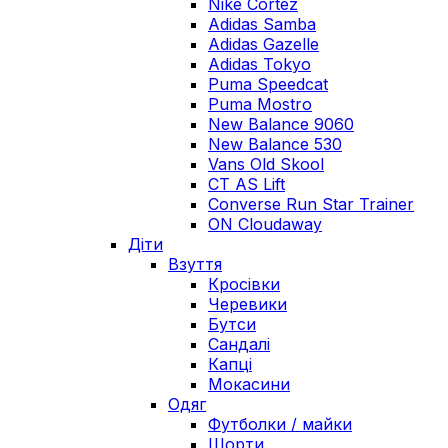
Nike Cortez
Adidas Samba
Adidas Gazelle
Adidas Tokyo
Puma Speedcat
Puma Mostro
New Balance 9060
New Balance 530
Vans Old Skool
CT AS Lift
Converse Run Star Trainer
ON Cloudaway
Діти
Взуття
Кросівки
Черевики
Бутси
Сандалі
Капці
Мокасини
Одяг
Футболки / майки
Шорти