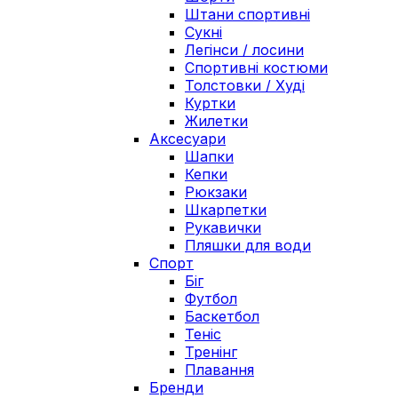
Штани спортивні
Сукні
Легінси / лосини
Спортивні костюми
Толстовки / Худі
Куртки
Жилетки
Аксесуари
Шапки
Кепки
Рюкзаки
Шкарпетки
Рукавички
Пляшки для води
Спорт
Біг
Футбол
Баскетбол
Теніс
Тренінг
Плавання
Бренди