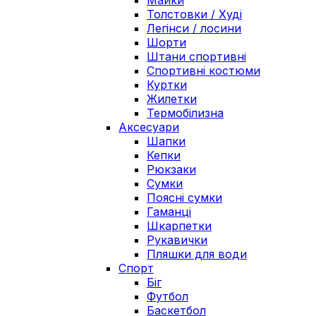
Майки
Толстовки / Худі
Легінси / лосини
Шорти
Штани спортивні
Спортивні костюми
Куртки
Жилетки
Термобілизна
Аксесуари
Шапки
Кепки
Рюкзаки
Сумки
Поясні сумки
Гаманці
Шкарпетки
Рукавички
Пляшки для води
Спорт
Біг
Футбол
Баскетбол