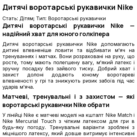
Дитячі воротарські рукавички Nike
Стать: Дітям; Тип: Воротарські рукавички
Дитячі воротарські рукавички Nike —
надійний хват для юного голкіпера
Дитячі воротарські рукавички Nike допомагають
дитині впевненіше ловити та відбивати м'яч на
тренуваннях і матчах. Вони розраховані на руку, що
росте, тому мають полегшену вагу, м'який латекс і
зручну посадку без зайвого тиску. Добрий хват і
захист долоні додають юному воротареві
впевненості у грі та знижують ризик забоїв під час
ударів м'яча.
Матчеві, тренувальні і з захистом — які
воротарські рукавички Nike обрати
У лінійці Nike є матчеві моделі на кшталт Nike Match і
Nike Mercurial Touch з чіпким латексом для гри в
будь-яку погоду. Тренувальні варіанти зроблені з
міцнішого латексу, який довше витримує інтенсивні