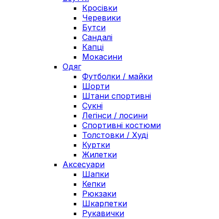
Кросівки
Черевики
Бутси
Сандалі
Капці
Мокасини
Одяг
Футболки / майки
Шорти
Штани спортивні
Сукні
Легінси / лосини
Спортивні костюми
Толстовки / Худі
Куртки
Жилетки
Аксесуари
Шапки
Кепки
Рюкзаки
Шкарпетки
Рукавички