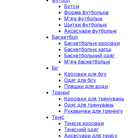
Футбол
Бутси
Форма футбольна
М'ячі футбольні
Щитки футбольні
Аксесуари футбольні
Баскетбол
Баскетбольні кросівки
Баскетбольні капці
Баскетбольний одяг
М'ячі баскетбольні
Біг
Кросівки для бігу
Одяг для бігу
Пляшки для води
Тренінг
Кросівки для тренувань
Одяг для тренувань
Рукавички для тренінгу
Теніс
Тенісні кросівки
Тенісний одяг
Аксесуари для тенісу