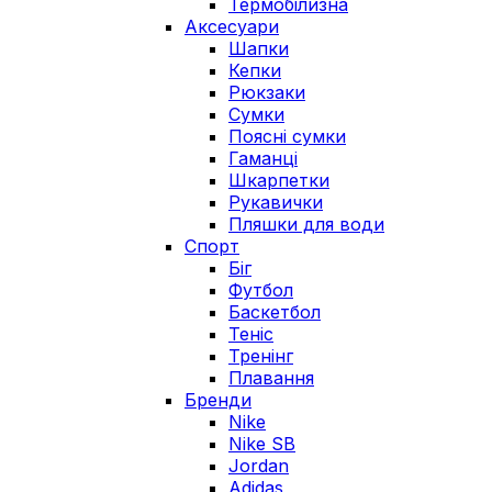
Термобілизна
Аксесуари
Шапки
Кепки
Рюкзаки
Сумки
Поясні сумки
Гаманці
Шкарпетки
Рукавички
Пляшки для води
Спорт
Біг
Футбол
Баскетбол
Теніс
Тренінг
Плавання
Бренди
Nike
Nike SB
Jordan
Adidas