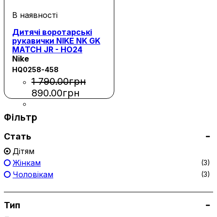
Дитячі воротарські
рукавички NIKE NK GK
MATCH JR - HO24
Nike
HQ0258-458
1 790
.
00
грн
890
.
00
грн
Фільтр
Стать
Дітям
Жінкам
(3)
Чоловікам
(3)
Тип