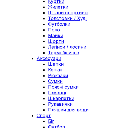
Куртки
Жилетки
Штани спортивні
Толстовки / Худі
Футболки
Поло
Майки
Шорти
Легінси / лосини
Термобілизна
Аксесуари
Шапки
Кепки
Рюкзаки
Сумки
Поясні сумки
Гаманці
Шкарпетки
Рукавички
Пляшки для води
Спорт
Біг
Футбол