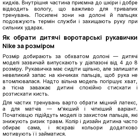
кидків. Внутрішня частина приємна до шкіри і добре
відводить вологу, що важливо для тривалих
тренувань. Посилені зони на долоні й пальцях
подовжують термін служби і захищають руку при
сильних ударах.
Як обрати дитячі воротарські рукавички
Nike за розміром
Розмір добирають за обхватом долоні — дитячі
моделі зазвичай випускають у діапазоні від 4 до 8
розміру. Рукавичка має сидіти щільно, але залишати
невеликий запас на кінчиках пальців, щоб рука не
втомлювалася. Надто вільна модель погіршує хват,
а тісна заважає дитині спокійно стискати і
розтискати кисть.
Для частих тренувань варто обрати міцний латекс,
а для матчів — м'якший і чіпкіший варіант.
Початківцю підійдуть моделі із захистом пальців, які
знижують ризик травм. Колір і дизайн дитина часто
обирає сама, і яскраві кольори додатково
мотивують її займатися.