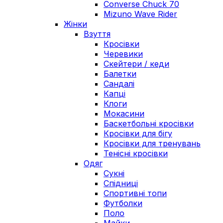
Converse Chuck 70
Mizuno Wave Rider
Жінки
Взуття
Кросівки
Черевики
Скейтери / кеди
Балетки
Сандалі
Капці
Клоги
Мокасини
Баскетбольні кросівки
Кросівки для бігу
Кросівки для тренувань
Тенісні кросівки
Одяг
Сукні
Спідниці
Спортивні топи
Футболки
Поло