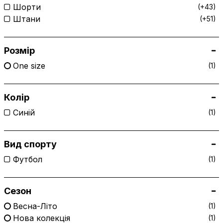
Шорти
(+43)
Штани
(+51)
Розмір
One size
(1)
Колір
Cиній
(1)
Вид спорту
Футбол
(1)
Сезон
Весна-Літо
(1)
Нова колекція
(1)