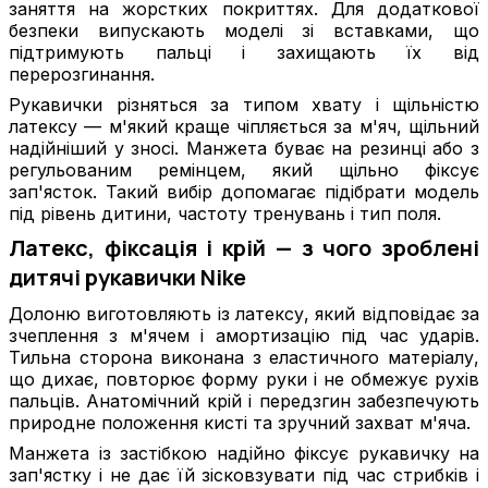
заняття на жорстких покриттях. Для додаткової
безпеки випускають моделі зі вставками, що
підтримують пальці і захищають їх від
перерозгинання.
Рукавички різняться за типом хвату і щільністю
латексу — м'який краще чіпляється за м'яч, щільний
надійніший у зносі. Манжета буває на резинці або з
регульованим ремінцем, який щільно фіксує
зап'ясток. Такий вибір допомагає підібрати модель
під рівень дитини, частоту тренувань і тип поля.
Латекс, фіксація і крій — з чого зроблені
дитячі рукавички Nike
Долоню виготовляють із латексу, який відповідає за
зчеплення з м'ячем і амортизацію під час ударів.
Тильна сторона виконана з еластичного матеріалу,
що дихає, повторює форму руки і не обмежує рухів
пальців. Анатомічний крій і передзгин забезпечують
природне положення кисті та зручний захват м'яча.
Манжета із застібкою надійно фіксує рукавичку на
зап'ястку і не дає їй зісковзувати під час стрибків і