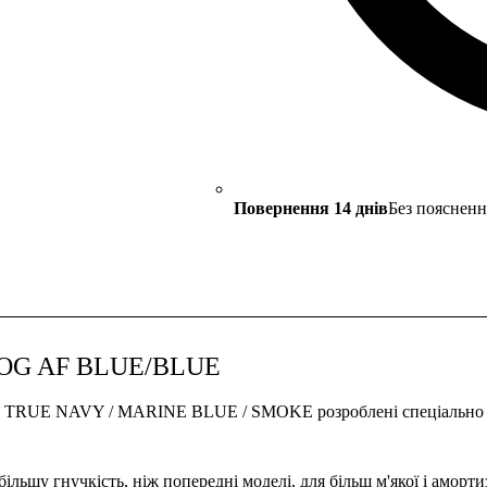
Повернення 14 днів
Без поясненн
 GOG AF BLUE/BLUE
RUE NAVY / MARINE BLUE / SMOKE розроблені спеціально для
ільшу гнучкість, ніж попередні моделі, для більш м'якої і аморти