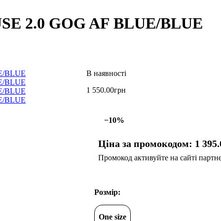
FUSE 2.0 GOG AF BLUE/BLUE
1 550
.
00
грн
−10%
Ціна за промокодом:
1 395
.
Промокод активуйте на сайті партнер
Розмір:
One size