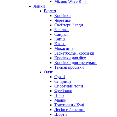
Mizuno Wave Rider
Жінки
Взуття
Кросівки
Черевики
Скейтери / кеди
Балетки
Сандалі
Капці
Клоги
Мокасини
Баскетбольні кросівки
Кросівки для бігу
Кросівки для тренувань
Тенісні кросівки
Одяг
Сукні
Спідниці
Спортивні топи
Футболки
Поло
Майки
Толстовки / Худі
Легінси / лосини
Шорти