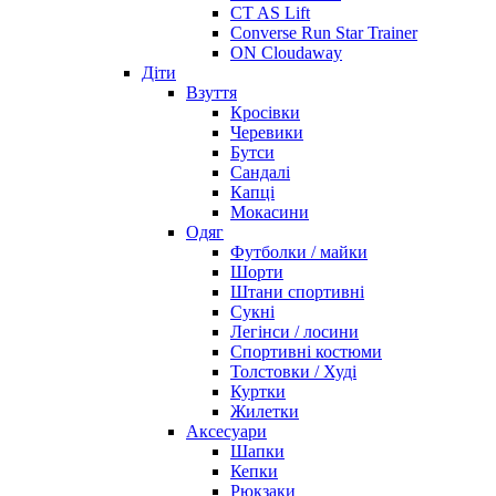
CT AS Lift
Converse Run Star Trainer
ON Cloudaway
Діти
Взуття
Кросівки
Черевики
Бутси
Сандалі
Капці
Мокасини
Одяг
Футболки / майки
Шорти
Штани спортивні
Сукні
Легінси / лосини
Спортивні костюми
Толстовки / Худі
Куртки
Жилетки
Аксесуари
Шапки
Кепки
Рюкзаки