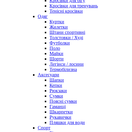
Кросівки для бігу
Кросівки для тренувань
Тенісні кросівки
Одяг
Куртки
Жилетки
Штани спортивні
Толстовки / Худі
Футболки
Поло
Майки
Шорти
Легінси / лосини
Термобілизна
Аксесуари
Шапки
Кепки
Рюкзаки
Сумки
Поясні сумки
Гаманці
Шкарпетки
Рукавички
Пляшки для води
Спорт