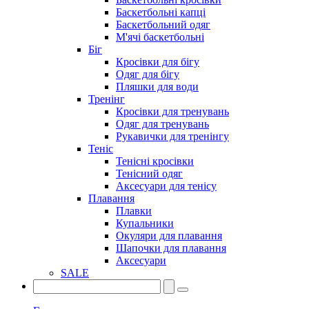
Баскетбольні капці
Баскетбольний одяг
М'ячі баскетбольні
Біг
Кросівки для бігу
Одяг для бігу
Пляшки для води
Тренінг
Кросівки для тренувань
Одяг для тренувань
Рукавички для тренінгу
Теніс
Тенісні кросівки
Тенісний одяг
Аксесуари для тенісу
Плавання
Плавки
Купальники
Окуляри для плавання
Шапочки для плавання
Аксесуари
SALE