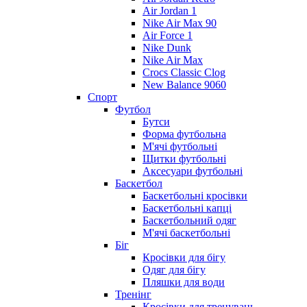
Air Jordan 1
Nike Air Max 90
Air Force 1
Nike Dunk
Nike Air Max
Crocs Classic Clog
New Balance 9060
Спорт
Футбол
Бутси
Форма футбольна
М'ячі футбольні
Щитки футбольні
Аксесуари футбольні
Баскетбол
Баскетбольні кросівки
Баскетбольні капці
Баскетбольний одяг
М'ячі баскетбольні
Біг
Кросівки для бігу
Одяг для бігу
Пляшки для води
Тренінг
Кросівки для тренувань