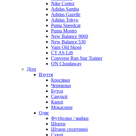
Nike Cortez
Adidas Samba
Adidas Gazelle
Adidas Tokyo
Puma Speedcat
Puma Mostro
New Balance 9060
New Balance 530
Vans Old Skool
CT AS Lift
Converse Run Star Trainer
ON Cloudaway
Діти
Взуття
Кросівки
Черевики
Бутси
Сандалі
Капці
Мокасини
Одяг
Футболки / майки
Шорти
Штани спортивні
Сукні