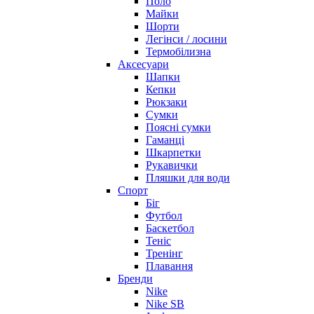
Поло
Майки
Шорти
Легінси / лосини
Термобілизна
Аксесуари
Шапки
Кепки
Рюкзаки
Сумки
Поясні сумки
Гаманці
Шкарпетки
Рукавички
Пляшки для води
Спорт
Біг
Футбол
Баскетбол
Теніс
Тренінг
Плавання
Бренди
Nike
Nike SB