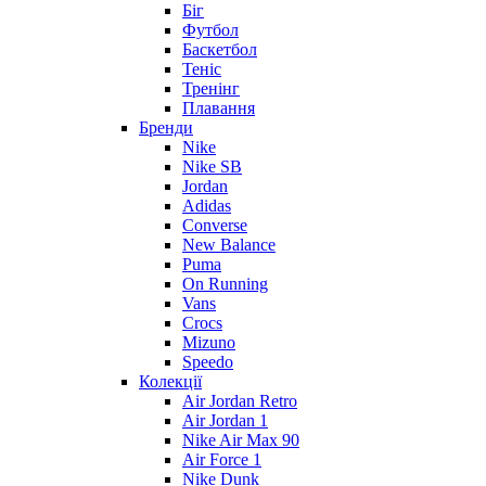
Біг
Футбол
Баскетбол
Теніс
Тренінг
Плавання
Бренди
Nike
Nike SB
Jordan
Adidas
Converse
New Balance
Puma
On Running
Vans
Crocs
Mizuno
Speedo
Колекції
Air Jordan Retro
Air Jordan 1
Nike Air Max 90
Air Force 1
Nike Dunk