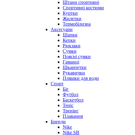
Штани спортивні
Спортивні костюми
Куртки
Жилетки
Термобілизна
Аксесуари
Шапки
Кепки
Рюкзаки
Сумки
Поясні сумки
Гаманці
Шкарпетки
Рукавички
Пляшки для води
Спорт
Біг
Футбол
Баскетбол
Теніс
Тренінг
Плавання
Бренди
Nike
Nike SB