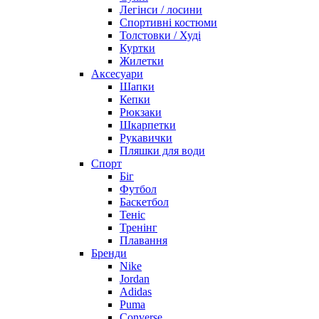
Легінси / лосини
Спортивні костюми
Толстовки / Худі
Куртки
Жилетки
Аксесуари
Шапки
Кепки
Рюкзаки
Шкарпетки
Рукавички
Пляшки для води
Спорт
Біг
Футбол
Баскетбол
Теніс
Тренінг
Плавання
Бренди
Nike
Jordan
Adidas
Puma
Converse