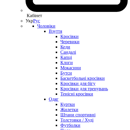
Кабінет
Укр
Рус
Чоловіки
Взуття
Кросівки
Черевики
Кеди
Сандалі
Капці
Клоги
Мокасини
Бутси
Баскетбольні кросівки
Кросівки для бігу
Кросівки для тренувань
Тенісні кросівки
Одяг
Куртки
Жилетки
Штани спортивні
Толстовки / Худі
Футболки