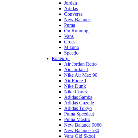
Jordan
Adidas
Converse
New Balance
Puma
On Running
Vans
Crocs
Mizuno
Speedo
Колекції
Air Jordan Retro
Air Jordan 1
Nike Air Max 90
Air Force 1
Nike Dunk
Nike Cortez
Adidas Samba
Adidas Gazelle
Adidas Tokyo
Puma Speedcat
Puma Mostro
New Balance 9060
New Balance 530
Vans Old Skool