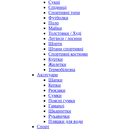
Сукні
Спідниці
Спортивні топи
Футболки
Поло
Майки
Толстовки / Худі
Легінси / лосини
Шорти
Штани спортивні
Спортивні костюми
Куртки
Жилетки
Термобілизна
Аксесуари
Шапки
Кепки
Рюкзаки
Сумки
Поясні сумки
Гаманці
Шкарпетки
Рукавички
Пляшки для води
Спорт