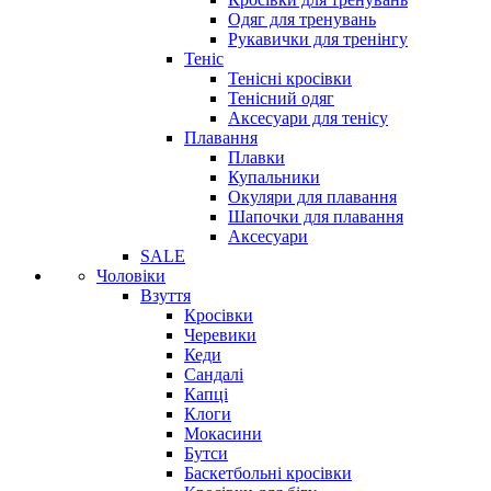
Одяг для тренувань
Рукавички для тренінгу
Теніс
Тенісні кросівки
Тенісний одяг
Аксесуари для тенісу
Плавання
Плавки
Купальники
Окуляри для плавання
Шапочки для плавання
Аксесуари
SALE
Чоловіки
Взуття
Кросівки
Черевики
Кеди
Сандалі
Капці
Клоги
Мокасини
Бутси
Баскетбольні кросівки