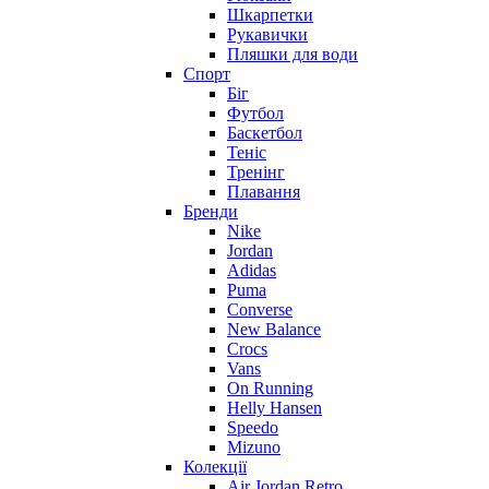
Шкарпетки
Рукавички
Пляшки для води
Спорт
Біг
Футбол
Баскетбол
Теніс
Тренінг
Плавання
Бренди
Nike
Jordan
Adidas
Puma
Converse
New Balance
Crocs
Vans
On Running
Helly Hansen
Speedo
Mizuno
Колекції
Air Jordan Retro