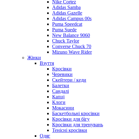
Nike Cortez
Adidas Samba
Adidas Gazelle
Adidas Campus 00s
Puma Speedcat
Puma Suede
New Balance 9060
Chuck Taylor
Converse Chuck 70
Mizuno Wave Rider
Жінки
Взуття
Кросівки
Черевики
Скейтери / кеди
Балетки
Сандалі
Капці
Клоги
Мокасини
Баскетбольні кросівки
Кросівки для бігу
Кросівки для тренувань
Тенісні кросівки
Одяг