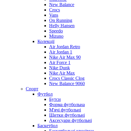
New Balance
Crocs
Vans
On Running
Helly Hansen
Speedo
Mizuno
Колекції
Air Jordan Retro
Air Jordan 1
Nike Air Max 90
Air Force 1
Nike Dunk
Nike Air Max
Crocs Classic Clog
New Balance 9060
Спорт
Футбол
Бутси
Форма футбольна
М'ячі футбольні
Щитки футбольні
Аксесуари футбольні
Баскетбол
Баскетбольні кросівки