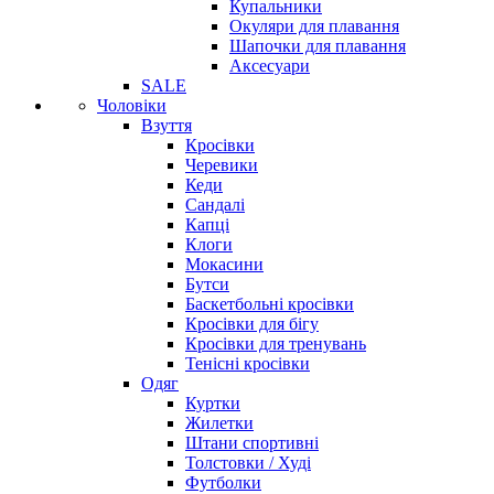
Купальники
Окуляри для плавання
Шапочки для плавання
Аксесуари
SALE
Чоловіки
Взуття
Кросівки
Черевики
Кеди
Сандалі
Капці
Клоги
Мокасини
Бутси
Баскетбольні кросівки
Кросівки для бігу
Кросівки для тренувань
Тенісні кросівки
Одяг
Куртки
Жилетки
Штани спортивні
Толстовки / Худі
Футболки