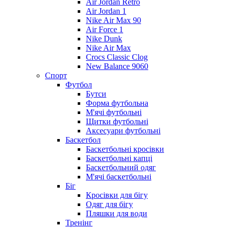
Air Jordan Retro
Air Jordan 1
Nike Air Max 90
Air Force 1
Nike Dunk
Nike Air Max
Crocs Classic Clog
New Balance 9060
Спорт
Футбол
Бутси
Форма футбольна
М'ячі футбольні
Щитки футбольні
Аксесуари футбольні
Баскетбол
Баскетбольні кросівки
Баскетбольні капці
Баскетбольний одяг
М'ячі баскетбольні
Біг
Кросівки для бігу
Одяг для бігу
Пляшки для води
Тренінг