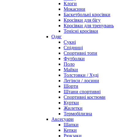
Клоги
Мокасини
Баскетбольні кросівки
Кросівки для бігу
Кросівки для тренувань
Тенісні кросівки
Одяг
Сукні
Спідниці
Спортивні топи
Футболки
Поло
Майки
Толстовки / Худі
Легінси / лосини
Шорти
Штани спортивні
Спортивні костюми
Куртки
Жилетки
Термобілизна
Аксесуари
Шапки
Кепки
Рюкзаки