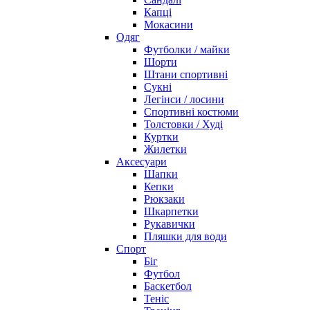
Капці
Мокасини
Одяг
Футболки / майки
Шорти
Штани спортивні
Сукні
Легінси / лосини
Спортивні костюми
Толстовки / Худі
Куртки
Жилетки
Аксесуари
Шапки
Кепки
Рюкзаки
Шкарпетки
Рукавички
Пляшки для води
Спорт
Біг
Футбол
Баскетбол
Теніс