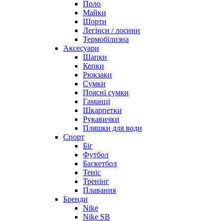
Поло
Майки
Шорти
Легінси / лосини
Термобілизна
Аксесуари
Шапки
Кепки
Рюкзаки
Сумки
Поясні сумки
Гаманці
Шкарпетки
Рукавички
Пляшки для води
Спорт
Біг
Футбол
Баскетбол
Теніс
Тренінг
Плавання
Бренди
Nike
Nike SB