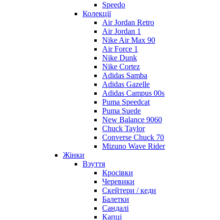
Speedo
Колекції
Air Jordan Retro
Air Jordan 1
Nike Air Max 90
Air Force 1
Nike Dunk
Nike Cortez
Adidas Samba
Adidas Gazelle
Adidas Campus 00s
Puma Speedcat
Puma Suede
New Balance 9060
Chuck Taylor
Converse Chuck 70
Mizuno Wave Rider
Жінки
Взуття
Кросівки
Черевики
Скейтери / кеди
Балетки
Сандалі
Капці