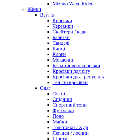
Mizuno Wave Rider
Жінки
Взуття
Кросівки
Черевики
Скейтери / кеди
Балетки
Сандалі
Капці
Клоги
Мокасини
Баскетбольні кросівки
Кросівки для бігу
Кросівки для тренувань
Тенісні кросівки
Одяг
Сукні
Спідниці
Спортивні топи
Футболки
Поло
Майки
Толстовки / Худі
Легінси / лосини
Шорти