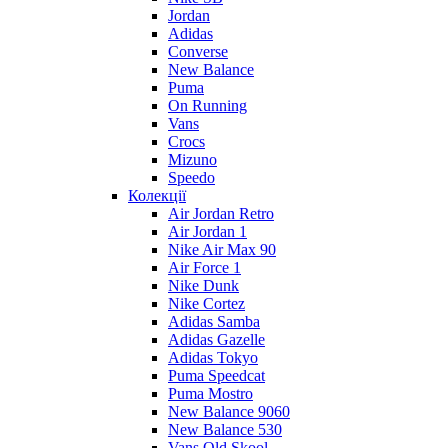
Jordan
Adidas
Converse
New Balance
Puma
On Running
Vans
Crocs
Mizuno
Speedo
Колекції
Air Jordan Retro
Air Jordan 1
Nike Air Max 90
Air Force 1
Nike Dunk
Nike Cortez
Adidas Samba
Adidas Gazelle
Adidas Tokyo
Puma Speedcat
Puma Mostro
New Balance 9060
New Balance 530
Vans Old Skool