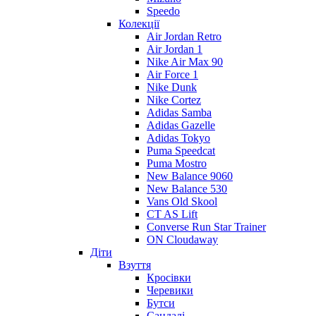
Speedo
Колекції
Air Jordan Retro
Air Jordan 1
Nike Air Max 90
Air Force 1
Nike Dunk
Nike Cortez
Adidas Samba
Adidas Gazelle
Adidas Tokyo
Puma Speedcat
Puma Mostro
New Balance 9060
New Balance 530
Vans Old Skool
CT AS Lift
Converse Run Star Trainer
ON Cloudaway
Діти
Взуття
Кросівки
Черевики
Бутси
Сандалі