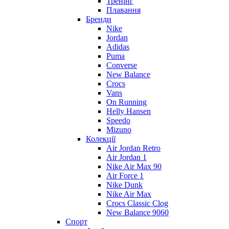
Тренінг
Плавання
Бренди
Nike
Jordan
Adidas
Puma
Converse
New Balance
Crocs
Vans
On Running
Helly Hansen
Speedo
Mizuno
Колекції
Air Jordan Retro
Air Jordan 1
Nike Air Max 90
Air Force 1
Nike Dunk
Nike Air Max
Crocs Classic Clog
New Balance 9060
Спорт