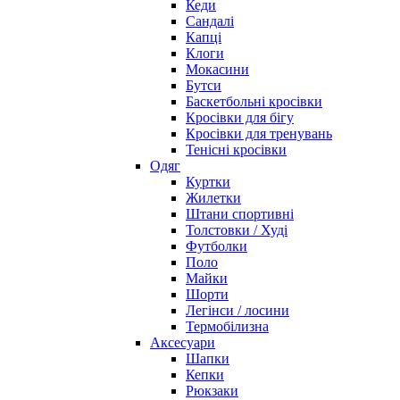
Кеди
Сандалі
Капці
Клоги
Мокасини
Бутси
Баскетбольні кросівки
Кросівки для бігу
Кросівки для тренувань
Тенісні кросівки
Одяг
Куртки
Жилетки
Штани спортивні
Толстовки / Худі
Футболки
Поло
Майки
Шорти
Легінси / лосини
Термобілизна
Аксесуари
Шапки
Кепки
Рюкзаки