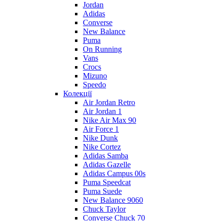
Jordan
Adidas
Converse
New Balance
Puma
On Running
Vans
Crocs
Mizuno
Speedo
Колекції
Air Jordan Retro
Air Jordan 1
Nike Air Max 90
Air Force 1
Nike Dunk
Nike Cortez
Adidas Samba
Adidas Gazelle
Adidas Campus 00s
Puma Speedcat
Puma Suede
New Balance 9060
Chuck Taylor
Converse Chuck 70