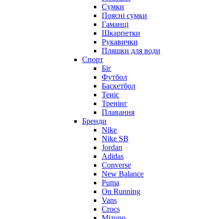
Сумки
Поясні сумки
Гаманці
Шкарпетки
Рукавички
Пляшки для води
Спорт
Біг
Футбол
Баскетбол
Теніс
Тренінг
Плавання
Бренди
Nike
Nike SB
Jordan
Adidas
Converse
New Balance
Puma
On Running
Vans
Crocs
Mizuno