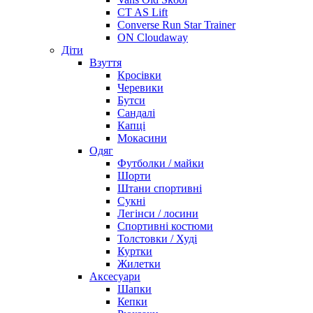
CT AS Lift
Converse Run Star Trainer
ON Cloudaway
Діти
Взуття
Кросівки
Черевики
Бутси
Сандалі
Капці
Мокасини
Одяг
Футболки / майки
Шорти
Штани спортивні
Сукні
Легінси / лосини
Спортивні костюми
Толстовки / Худі
Куртки
Жилетки
Аксесуари
Шапки
Кепки