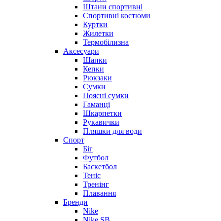
Штани спортивні
Спортивні костюми
Куртки
Жилетки
Термобілизна
Аксесуари
Шапки
Кепки
Рюкзаки
Сумки
Поясні сумки
Гаманці
Шкарпетки
Рукавички
Пляшки для води
Спорт
Біг
Футбол
Баскетбол
Теніс
Тренінг
Плавання
Бренди
Nike
Nike SB