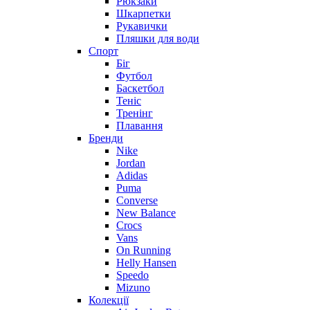
Рюкзаки
Шкарпетки
Рукавички
Пляшки для води
Спорт
Біг
Футбол
Баскетбол
Теніс
Тренінг
Плавання
Бренди
Nike
Jordan
Adidas
Puma
Converse
New Balance
Crocs
Vans
On Running
Helly Hansen
Speedo
Mizuno
Колекції