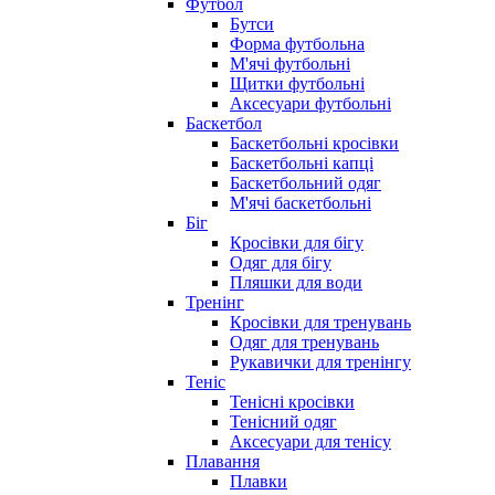
Футбол
Бутси
Форма футбольна
М'ячі футбольні
Щитки футбольні
Аксесуари футбольні
Баскетбол
Баскетбольні кросівки
Баскетбольні капці
Баскетбольний одяг
М'ячі баскетбольні
Біг
Кросівки для бігу
Одяг для бігу
Пляшки для води
Тренінг
Кросівки для тренувань
Одяг для тренувань
Рукавички для тренінгу
Теніс
Тенісні кросівки
Тенісний одяг
Аксесуари для тенісу
Плавання
Плавки