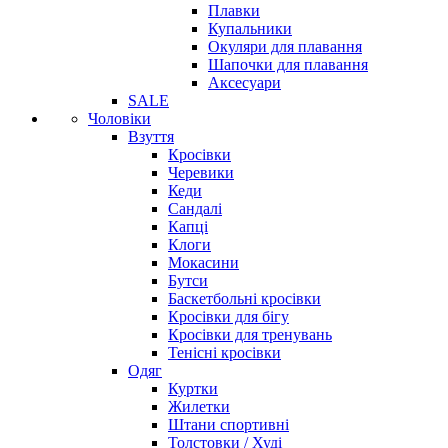
Плавки
Купальники
Окуляри для плавання
Шапочки для плавання
Аксесуари
SALE
Чоловіки
Взуття
Кросівки
Черевики
Кеди
Сандалі
Капці
Клоги
Мокасини
Бутси
Баскетбольні кросівки
Кросівки для бігу
Кросівки для тренувань
Тенісні кросівки
Одяг
Куртки
Жилетки
Штани спортивні
Толстовки / Худі