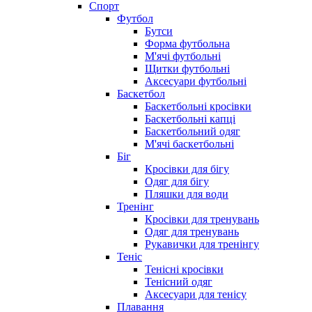
Спорт
Футбол
Бутси
Форма футбольна
М'ячі футбольні
Щитки футбольні
Аксесуари футбольні
Баскетбол
Баскетбольні кросівки
Баскетбольні капці
Баскетбольний одяг
М'ячі баскетбольні
Біг
Кросівки для бігу
Одяг для бігу
Пляшки для води
Тренінг
Кросівки для тренувань
Одяг для тренувань
Рукавички для тренінгу
Теніс
Тенісні кросівки
Тенісний одяг
Аксесуари для тенісу
Плавання