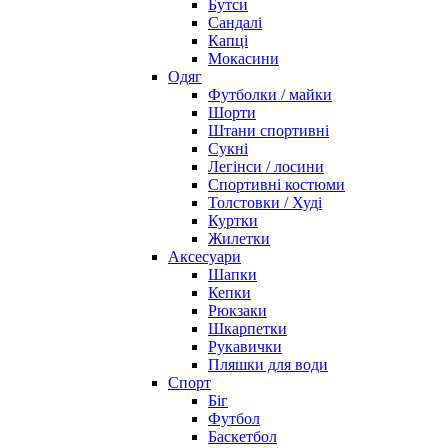
Бутси
Сандалі
Капці
Мокасини
Одяг
Футболки / майки
Шорти
Штани спортивні
Сукні
Легінси / лосини
Спортивні костюми
Толстовки / Худі
Куртки
Жилетки
Аксесуари
Шапки
Кепки
Рюкзаки
Шкарпетки
Рукавички
Пляшки для води
Спорт
Біг
Футбол
Баскетбол