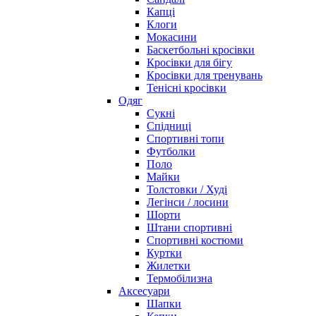
Капці
Клоги
Мокасини
Баскетбольні кросівки
Кросівки для бігу
Кросівки для тренувань
Тенісні кросівки
Одяг
Сукні
Спідниці
Спортивні топи
Футболки
Поло
Майки
Толстовки / Худі
Легінси / лосини
Шорти
Штани спортивні
Спортивні костюми
Куртки
Жилетки
Термобілизна
Аксесуари
Шапки