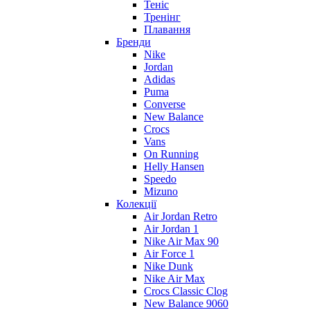
Теніс
Тренінг
Плавання
Бренди
Nike
Jordan
Adidas
Puma
Converse
New Balance
Crocs
Vans
On Running
Helly Hansen
Speedo
Mizuno
Колекції
Air Jordan Retro
Air Jordan 1
Nike Air Max 90
Air Force 1
Nike Dunk
Nike Air Max
Crocs Classic Clog
New Balance 9060