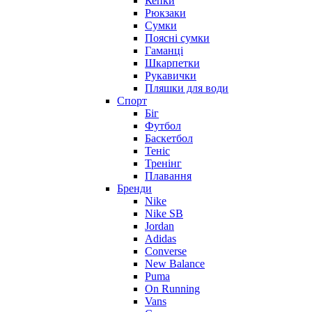
Кепки
Рюкзаки
Сумки
Поясні сумки
Гаманці
Шкарпетки
Рукавички
Пляшки для води
Спорт
Біг
Футбол
Баскетбол
Теніс
Тренінг
Плавання
Бренди
Nike
Nike SB
Jordan
Adidas
Converse
New Balance
Puma
On Running
Vans