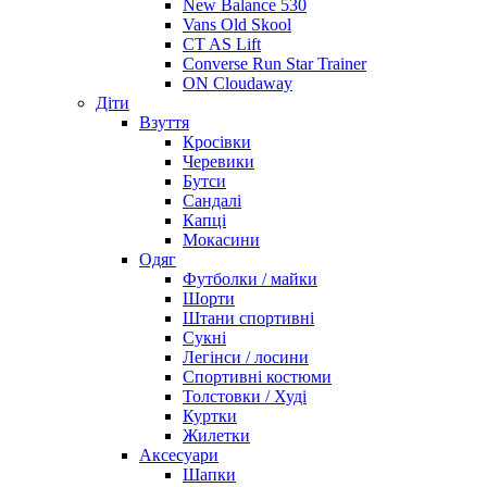
New Balance 530
Vans Old Skool
CT AS Lift
Converse Run Star Trainer
ON Cloudaway
Діти
Взуття
Кросівки
Черевики
Бутси
Сандалі
Капці
Мокасини
Одяг
Футболки / майки
Шорти
Штани спортивні
Сукні
Легінси / лосини
Спортивні костюми
Толстовки / Худі
Куртки
Жилетки
Аксесуари
Шапки