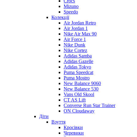
Crocs
Mizuno
Speedo
Колекції
Air Jordan Retro
Air Jordan 1
Nike Air Max 90
Air Force 1
Nike Dunk
Nike Cortez
Adidas Samba
Adidas Gazelle
Adidas Tokyo
Puma Speedcat
Puma Mostro
New Balance 9060
New Balance 530
Vans Old Skool
CT AS Lift
Converse Run Star Trainer
ON Cloudaway
Діти
Взуття
Кросівки
Черевики