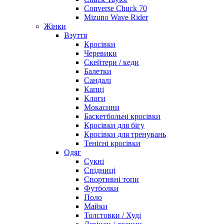
Converse Chuck 70
Mizuno Wave Rider
Жінки
Взуття
Кросівки
Черевики
Скейтери / кеди
Балетки
Сандалі
Капці
Клоги
Мокасини
Баскетбольні кросівки
Кросівки для бігу
Кросівки для тренувань
Тенісні кросівки
Одяг
Сукні
Спідниці
Спортивні топи
Футболки
Поло
Майки
Толстовки / Худі