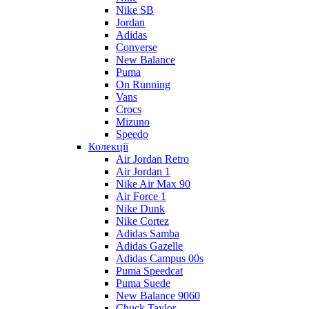
Nike SB
Jordan
Adidas
Converse
New Balance
Puma
On Running
Vans
Crocs
Mizuno
Speedo
Колекції
Air Jordan Retro
Air Jordan 1
Nike Air Max 90
Air Force 1
Nike Dunk
Nike Cortez
Adidas Samba
Adidas Gazelle
Adidas Campus 00s
Puma Speedcat
Puma Suede
New Balance 9060
Chuck Taylor