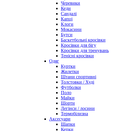
Черевики
Кеди
Сандалі
Капці
Клоги
Мокасини
Бутси
Баскетбольні кросівки
Кросівки для бігу
Кросівки для тренувань
Тенісні кросівки
Одяг
Куртки
Жилетки
Штани спортивні
Толстовки / Худі
Футболки
Поло
Майки
Шорти
Легінси / лосини
Термобілизна
Аксесуари
Шапки
Кепки