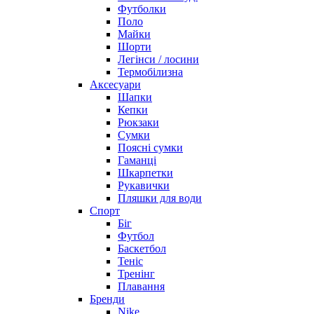
Футболки
Поло
Майки
Шорти
Легінси / лосини
Термобілизна
Аксесуари
Шапки
Кепки
Рюкзаки
Сумки
Поясні сумки
Гаманці
Шкарпетки
Рукавички
Пляшки для води
Спорт
Біг
Футбол
Баскетбол
Теніс
Тренінг
Плавання
Бренди
Nike