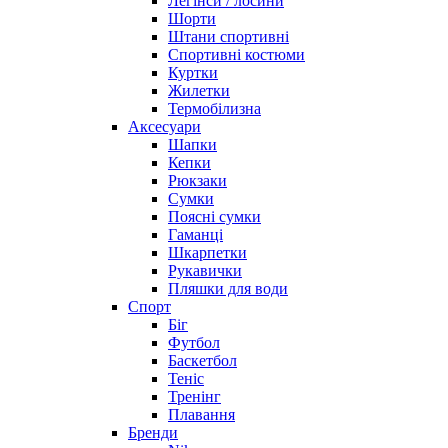
Легінси / лосини
Шорти
Штани спортивні
Спортивні костюми
Куртки
Жилетки
Термобілизна
Аксесуари
Шапки
Кепки
Рюкзаки
Сумки
Поясні сумки
Гаманці
Шкарпетки
Рукавички
Пляшки для води
Спорт
Біг
Футбол
Баскетбол
Теніс
Тренінг
Плавання
Бренди