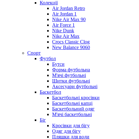
Колекції
Air Jordan Retro
Air Jordan 1
Nike Air Max 90
Air Force 1
Nike Dunk
Nike Air Max
Crocs Classic Clog
New Balance 9060
Спорт
Футбол
Бутси
Форма футбольна
М'ячі футбольні
Щитки футбольні
Аксесуари футбольні
Баскетбол
Баскетбольні кросівки
Баскетбольні капці
Баскетбольний одяг
М'ячі баскетбольні
Біг
Кросівки для бігу
Одяг для бігу
Пляшки для води