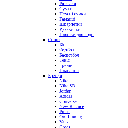
Рюкзаки
Сумки
Поясні сумки
Гаманці
Шкарпетки
Рукавички
Пляшки для води
Спорт
Біг
Футбол
Баскетбол
Теніс
Тренінг
Плавання
Бренди
Nike
Nike SB
Jordan
Adidas
Converse
New Balance
Puma
On Running
Vans
Crocs