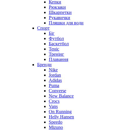
Кепки
Рюкзаки
Шкарпетки
Рукавички
Пляшки для води
Спорт
Біг
Футбол
Баскетбол
Теніс
Тренінг
Плавання
Бренди
Nike
Jordan
Adidas
Puma
Converse
New Balance
Crocs
Vans
On Running
Helly Hansen
Speedo
Mizuno