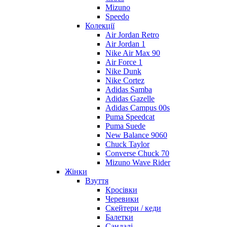
Mizuno
Speedo
Колекції
Air Jordan Retro
Air Jordan 1
Nike Air Max 90
Air Force 1
Nike Dunk
Nike Cortez
Adidas Samba
Adidas Gazelle
Adidas Campus 00s
Puma Speedcat
Puma Suede
New Balance 9060
Chuck Taylor
Converse Chuck 70
Mizuno Wave Rider
Жінки
Взуття
Кросівки
Черевики
Скейтери / кеди
Балетки
Сандалі