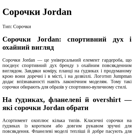
Сорочки Jordan
Тип: Сорочки
Сорочки Jordan: спортивний дух і
охайний вигляд
Сорочки Jordan — це універсальний елемент гардероба, що
поєднує спортивний дух бренду з охайним повсякденним
виглядом. Завдяки коміру, планці на ґудзиках і продуманому
крою вони доречні і в місті, і на дозвіллі. Логотип Jumpman
додає впізнаваності навіть лаконічним моделям. Тому такі
сорочки обирають для образів у спортивно-вуличному стилі.
На ґудзиках, фланелеві й overshirt —
які сорочки Jordan обрати
Асортимент охоплює кілька типів. Класичні сорочки на
ґудзиках із коротким або довгим рукавом зручні для
повсякдення. Фланелеві моделі тепліші й добре пасують для