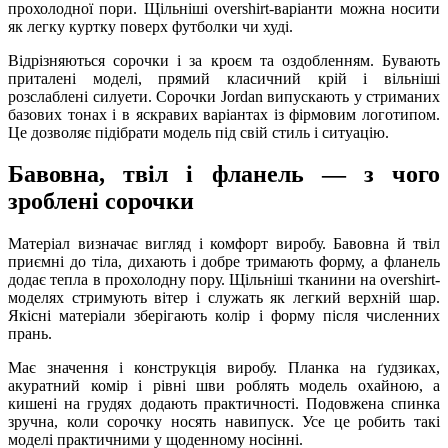
прохолодної пори. Щільніші overshirt-варіанти можна носити
як легку куртку поверх футболки чи худі.
Відрізняються сорочки і за кроєм та оздобленням. Бувають
приталені моделі, прямий класичний крій і вільніші
розслаблені силуети. Сорочки Jordan випускають у стриманих
базових тонах і в яскравих варіантах із фірмовим логотипом.
Це дозволяє підібрати модель під свій стиль і ситуацію.
Бавовна, твіл і фланель — з чого
зроблені сорочки
Матеріал визначає вигляд і комфорт виробу. Бавовна й твіл
приємні до тіла, дихають і добре тримають форму, а фланель
додає тепла в прохолодну пору. Щільніші тканини на overshirt-
моделях стримують вітер і служать як легкий верхній шар.
Якісні матеріали зберігають колір і форму після численних
прань.
Має значення і конструкція виробу. Планка на ґудзиках,
акуратний комір і рівні шви роблять модель охайною, а
кишені на грудях додають практичності. Подовжена спинка
зручна, коли сорочку носять навипуск. Усе це робить такі
моделі практичними у щоденному носінні.