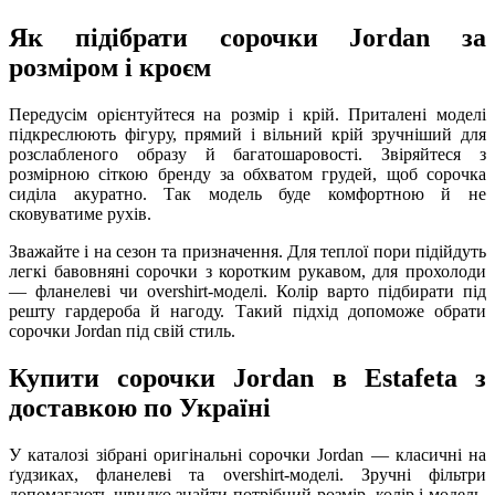
Як підібрати сорочки Jordan за
розміром і кроєм
Передусім орієнтуйтеся на розмір і крій. Приталені моделі
підкреслюють фігуру, прямий і вільний крій зручніший для
розслабленого образу й багатошаровості. Звіряйтеся з
розмірною сіткою бренду за обхватом грудей, щоб сорочка
сиділа акуратно. Так модель буде комфортною й не
сковуватиме рухів.
Зважайте і на сезон та призначення. Для теплої пори підійдуть
легкі бавовняні сорочки з коротким рукавом, для прохолоди
— фланелеві чи overshirt-моделі. Колір варто підбирати під
решту гардероба й нагоду. Такий підхід допоможе обрати
сорочки Jordan під свій стиль.
Купити сорочки Jordan в Estafeta з
доставкою по Україні
У каталозі зібрані оригінальні сорочки Jordan — класичні на
ґудзиках, фланелеві та overshirt-моделі. Зручні фільтри
допомагають швидко знайти потрібний розмір, колір і модель,