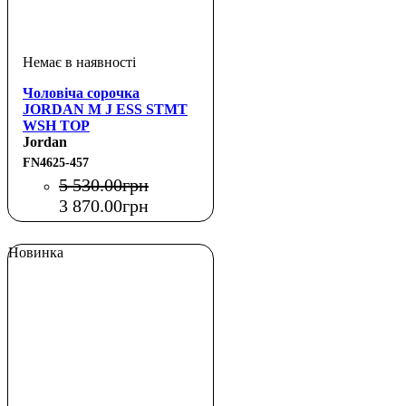
Чоловіча сорочка
JORDAN M J ESS STMT
WSH TOP
Jordan
FN4625-457
5 530
.
00
грн
3 870
.
00
грн
Новинка