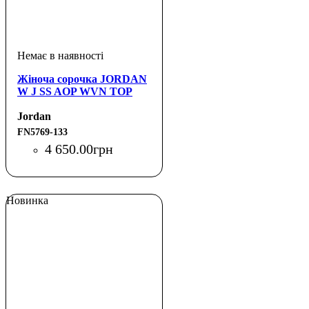
Жіноча сорочка JORDAN
W J SS AOP WVN TOP
Jordan
FN5769-133
4 650
.
00
грн
Новинка