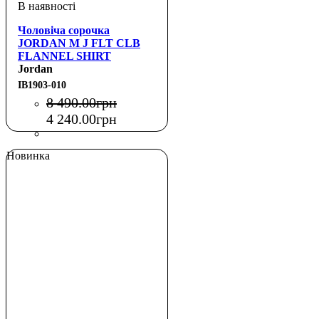
Чоловіча сорочка
JORDAN M J FLT CLB
FLANNEL SHIRT
Jordan
IB1903-010
8 490
.
00
грн
4 240
.
00
грн
Новинка