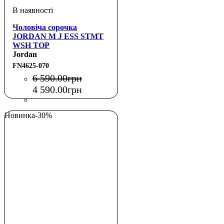
Чоловіча сорочка
JORDAN M J ESS STMT
WSH TOP
Jordan
FN4625-070
6 590
.
00
грн
4 590
.
00
грн
Новинка
-30%