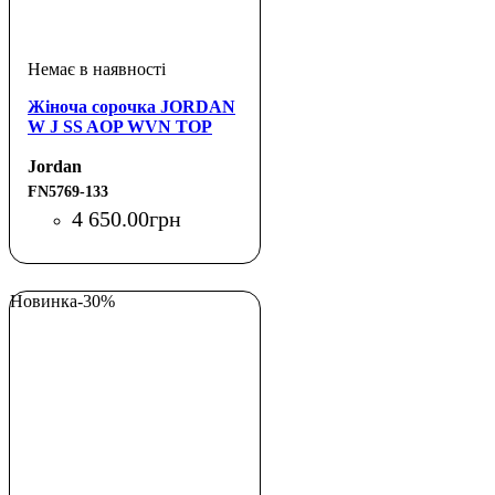
Жіноча сорочка JORDAN
W J SS AOP WVN TOP
Jordan
FN5769-133
4 650
.
00
грн
Новинка
-30%