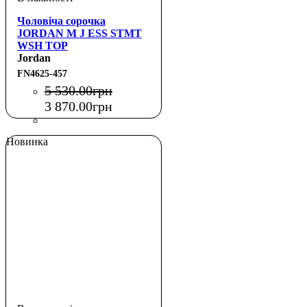
Чоловіча сорочка
JORDAN M J ESS STMT
WSH TOP
Jordan
FN4625-457
5 530
.
00
грн
3 870
.
00
грн
Новинка