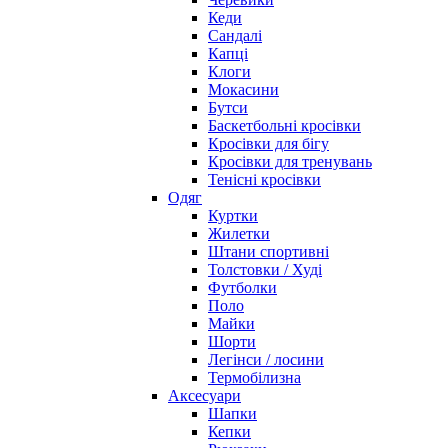
Кеди
Сандалі
Капці
Клоги
Мокасини
Бутси
Баскетбольні кросівки
Кросівки для бігу
Кросівки для тренувань
Тенісні кросівки
Одяг
Куртки
Жилетки
Штани спортивні
Толстовки / Худі
Футболки
Поло
Майки
Шорти
Легінси / лосини
Термобілизна
Аксесуари
Шапки
Кепки