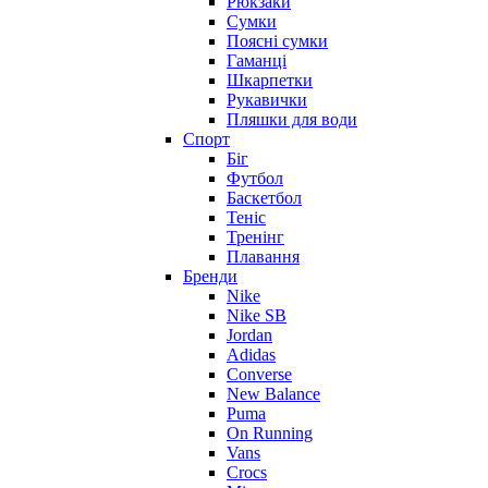
Рюкзаки
Сумки
Поясні сумки
Гаманці
Шкарпетки
Рукавички
Пляшки для води
Спорт
Біг
Футбол
Баскетбол
Теніс
Тренінг
Плавання
Бренди
Nike
Nike SB
Jordan
Adidas
Converse
New Balance
Puma
On Running
Vans
Crocs