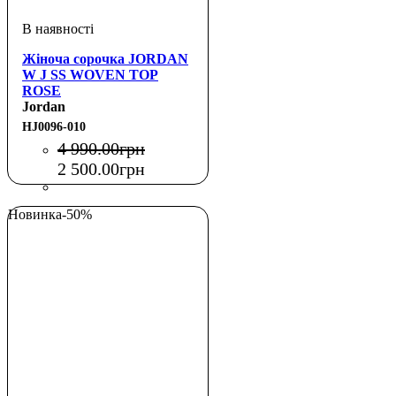
Жіноча сорочка JORDAN
W J SS WOVEN TOP
ROSE
Jordan
HJ0096-010
4 990
.
00
грн
2 500
.
00
грн
Новинка
-50%