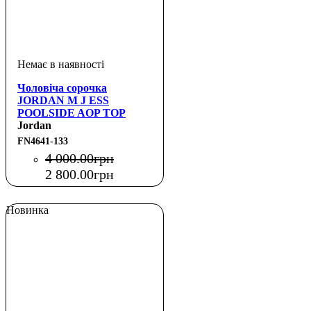
Чоловіча сорочка
JORDAN M J ESS
POOLSIDE AOP TOP
Jordan
FN4641-133
4 000
.
00
грн
2 800
.
00
грн
Новинка