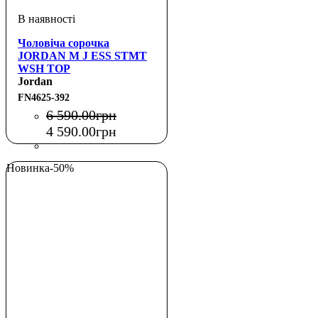
Чоловіча сорочка
JORDAN M J ESS STMT
WSH TOP
Jordan
FN4625-392
6 590
.
00
грн
4 590
.
00
грн
Новинка
-50%