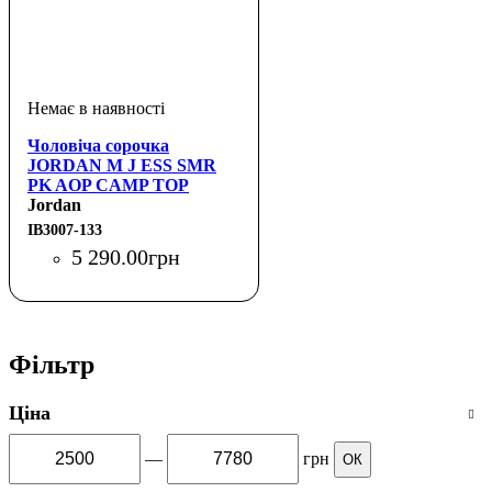
Чоловіча сорочка
JORDAN M J ESS SMR
PK AOP CAMP TOP
Jordan
IB3007-133
5 290
.
00
грн
Фільтр
Ціна
—
грн
ОК