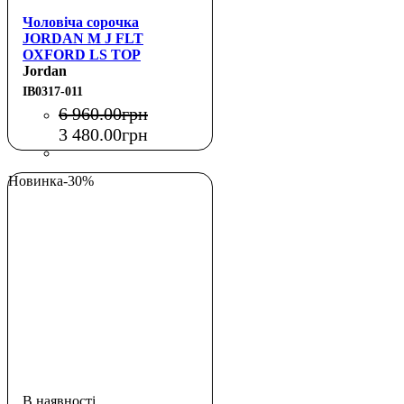
Чоловіча сорочка
JORDAN M J FLT
OXFORD LS TOP
Jordan
IB0317-011
6 960
.
00
грн
3 480
.
00
грн
Новинка
-30%