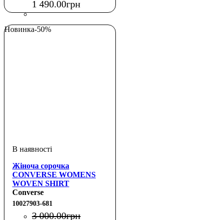
1 490
.
00
грн
Новинка
-50%
Жіноча сорочка
CONVERSE WOMENS
WOVEN SHIRT
Converse
10027903-681
3 000
.
00
грн