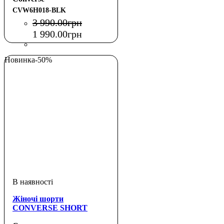
CVW6H018-BLK
3 990
.
00
грн
1 990
.
00
грн
Новинка
-50%
Жіночі шорти
CONVERSE SHORT