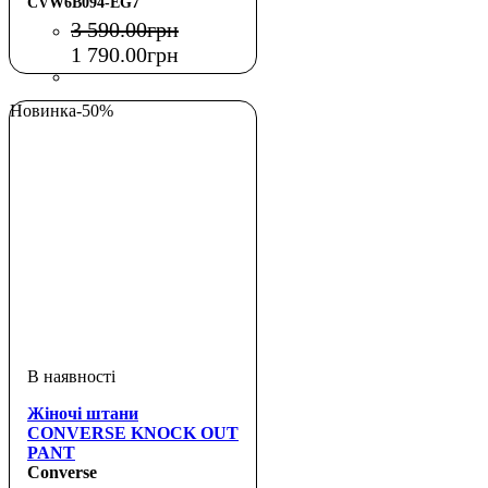
CVW6B094-EG7
3 590
.
00
грн
1 790
.
00
грн
Новинка
-50%
Жіночі штани
CONVERSE KNOCK OUT
PANT
Converse