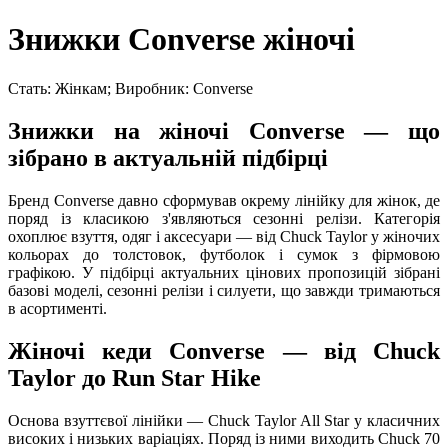
Знижки Converse жіночі
Стать: Жінкам; Виробник: Converse
Знижки на жіночі Converse — що
зібрано в актуальній підбірці
Бренд Converse давно сформував окрему лінійку для жінок, де
поряд із класикою з'являються сезонні релізи. Категорія
охоплює взуття, одяг і аксесуари — від Chuck Taylor у жіночих
кольорах до толстовок, футболок і сумок з фірмовою
графікою. У підбірці актуальних цінових пропозицій зібрані
базові моделі, сезонні релізи і силуети, що завжди тримаються
в асортименті.
Жіночі кеди Converse — від Chuck
Taylor до Run Star Hike
Основа взуттєвої лінійки — Chuck Taylor All Star у класичних
високих і низьких варіаціях. Поряд із ними виходить Chuck 70