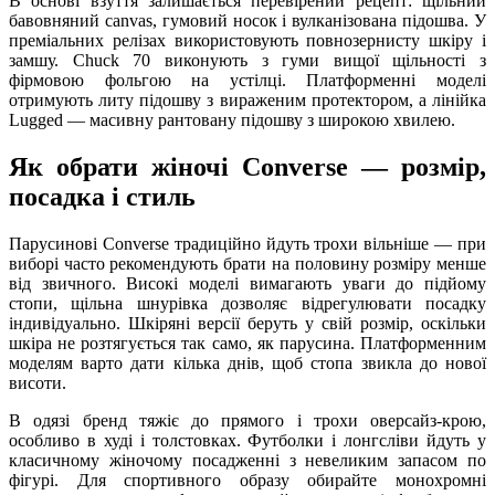
В основі взуття залишається перевірений рецепт: щільний
бавовняний canvas, гумовий носок і вулканізована підошва. У
преміальних релізах використовують повнозернисту шкіру і
замшу. Chuck 70 виконують з гуми вищої щільності з
фірмовою фольгою на устілці. Платформенні моделі
отримують литу підошву з вираженим протектором, а лінійка
Lugged — масивну рантовану підошву з широкою хвилею.
Як обрати жіночі Converse — розмір,
посадка і стиль
Парусинові Converse традиційно йдуть трохи вільніше — при
виборі часто рекомендують брати на половину розміру менше
від звичного. Високі моделі вимагають уваги до підйому
стопи, щільна шнурівка дозволяє відрегулювати посадку
індивідуально. Шкіряні версії беруть у свій розмір, оскільки
шкіра не розтягується так само, як парусина. Платформенним
моделям варто дати кілька днів, щоб стопа звикла до нової
висоти.
В одязі бренд тяжіє до прямого і трохи оверсайз-крою,
особливо в худі і толстовках. Футболки і лонгсліви йдуть у
класичному жіночому посадженні з невеликим запасом по
фігурі. Для спортивного образу обирайте монохромні