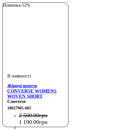
Новинка
-52%
Жіночі шорти
CONVERSE WOMENS
WOVEN SHORT
Converse
10027905-681
2 500
.
00
грн
1 190
.
00
грн