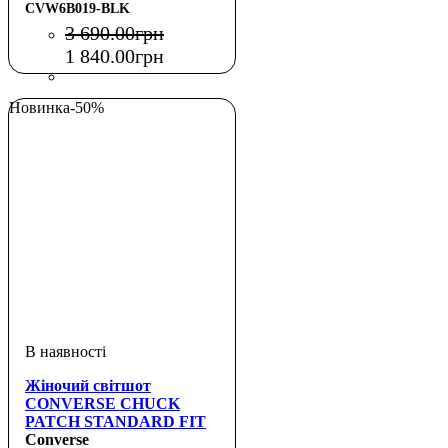
CVW6B019-BLK
3 690
.
00
грн
1 840
.
00
грн
Новинка
-50%
Жіночий світшот
CONVERSE CHUCK
PATCH STANDARD FIT
HOODIE AOP
Converse