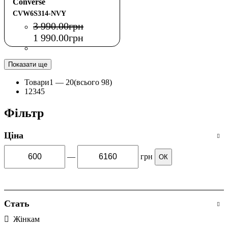
Converse
CVW6S314-NVY
3 990
.
00
грн
1 990
.
00
грн
Показати ще
Товари
1 —
20
(всього 98)
1
2
3
4
5
Фільтр
Ціна
—
грн
ОК
Стать
Жінкам