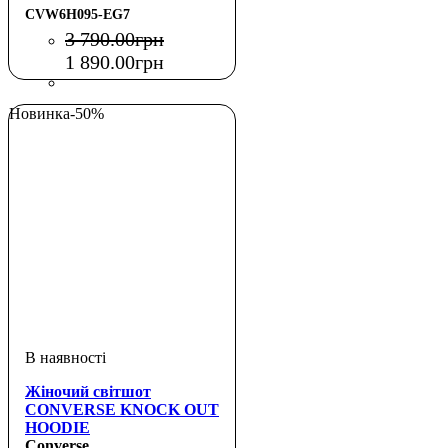
CVW6H095-EG7
3 790
.
00
грн
1 890
.
00
грн
Новинка
-50%
Жіночий світшот
CONVERSE KNOCK OUT
HOODIE
Converse