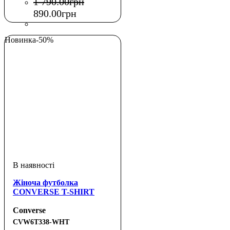
1 790
.
00
грн
890
.
00
грн
Новинка
-50%
Жіноча футболка
CONVERSE T-SHIRT
Converse
CVW6T338-WHT