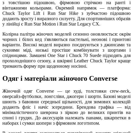
з товстішою підошвою, фірмовою стрічкою на ранті і
вінтажними кольорами. Окремий напрямок — платформа:
Chuck Taylor Lift і Run Star Hike з зубчастою підошвою
додають зросту і виразного силуету. Для спортивніших образів
у лінійці є Run Star Motion і Run Star Legacy CX.
Колірна палітра жіночих моделей сезонно оновлюється: окрім
чорних і білих кед з'являються пастельні, неонові і принтові
варіанти. Високі моделі виразно поєднуються з джинсами та
сукнями міді, низькі простіше комбінувати з шортами і
спідницями. Замшеві One Star і Chuck 70 Suede підходять для
прохолоднішого сезону, а шкіряні Leather Chuck Taylor краще
тримають форму при щоденному носінні.
Одяг і матеріали жіночого Converse
Жіночий одяг Converse — це худі, толстовки crew-neck,
оверсайз-футболки, лонгсліви, джогери і шорти. Базові моделі
шиють з бавовни середньої щільності, для зимових колекцій
додають фліс і начіс зсередини. Брендова графіка — від
мінімалістичного шеврона з зіркою до великих принтів на
спині і грудях. До аксесуарів належать панами, шкарпетки в
наборах і сумки шопери з фірмовим логотипом.