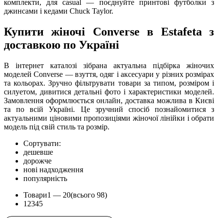
комплекти, для casual — поєднуйте принтові футболки з
джинсами і кедами Chuck Taylor.
Купити жіночі Converse в Estafeta з
доставкою по Україні
В інтернет каталозі зібрана актуальна підбірка жіночих
моделей Converse — взуття, одяг і аксесуари у різних розмірах
та кольорах. Зручно фільтрувати товари за типом, розміром і
силуетом, дивитися детальні фото і характеристики моделей.
Замовлення оформлюється онлайн, доставка можлива в Києві
та по всій Україні. Це зручний спосіб познайомитися з
актуальними ціновими пропозиціями жіночої лінійки і обрати
модель під свій стиль та розмір.
Сортувати:
дешевше
дорожче
нові надходження
популярність
Товари
1 —
20
(всього 98)
1
2
3
4
5