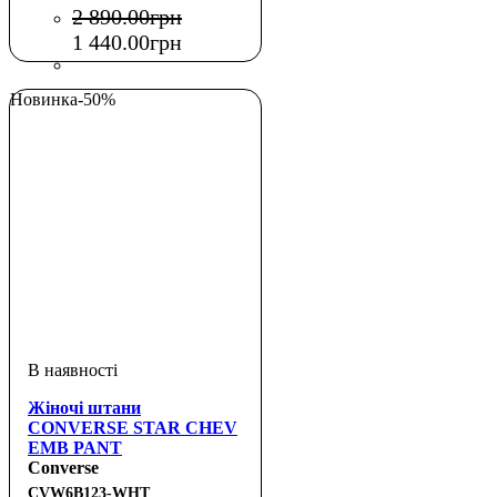
2 890
.
00
грн
1 440
.
00
грн
Новинка
-50%
Жіночі штани
CONVERSE STAR CHEV
EMB PANT
Converse
CVW6B123-WHT