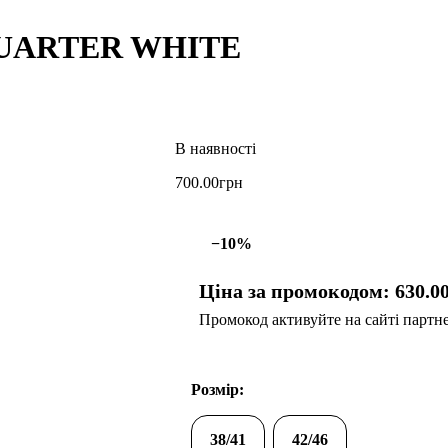
QUARTER WHITE
700
.
00
грн
−10%
Ціна за промокодом:
630
.
0
Промокод активуйте на сайті партнер
Розмір:
38/41
42/46