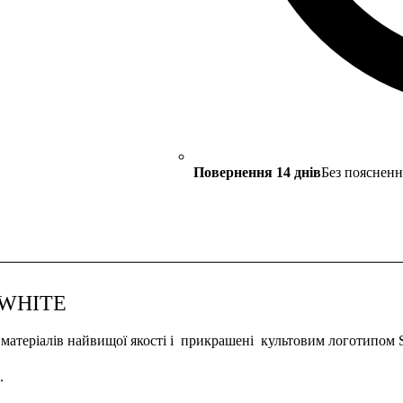
Повернення 14 днів
Без поясненн
 WHITE
ріалів найвищої якості і прикрашені культовим логотипом S
.