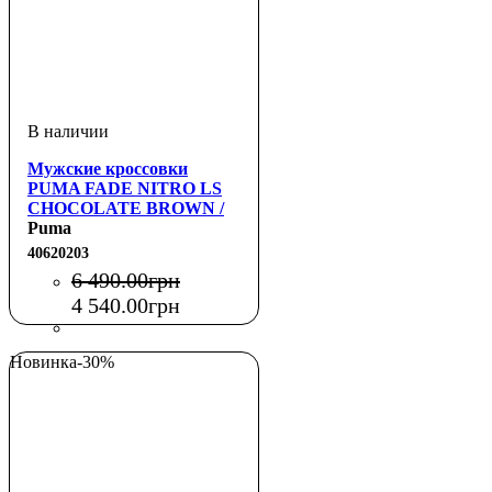
Мужские кроссовки
PUMA FADE NITRO LS
CHOCOLATE BROWN /
BLACK
Puma
40620203
6 490
.
00
грн
4 540
.
00
грн
Новинка
-30%