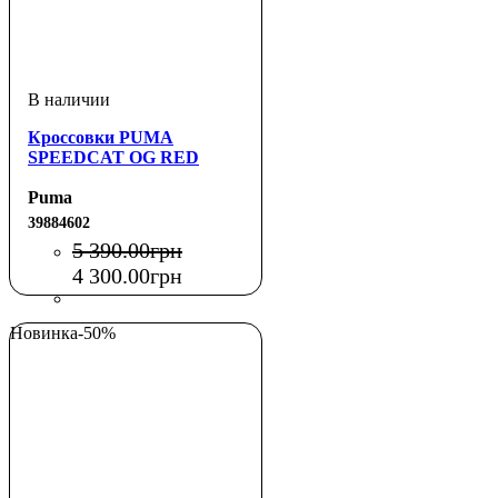
Кроссовки PUMA
SPEEDCAT OG RED
Puma
39884602
5 390
.
00
грн
4 300
.
00
грн
Новинка
-50%