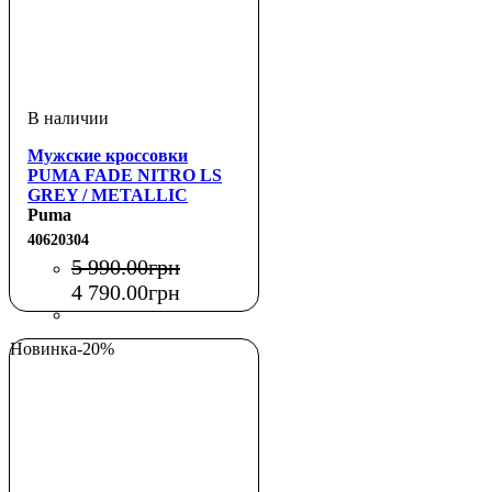
Мужские кроссовки
PUMA FADE NITRO LS
GREY / METALLIC
SILVER
Puma
40620304
5 990
.
00
грн
4 790
.
00
грн
Новинка
-20%