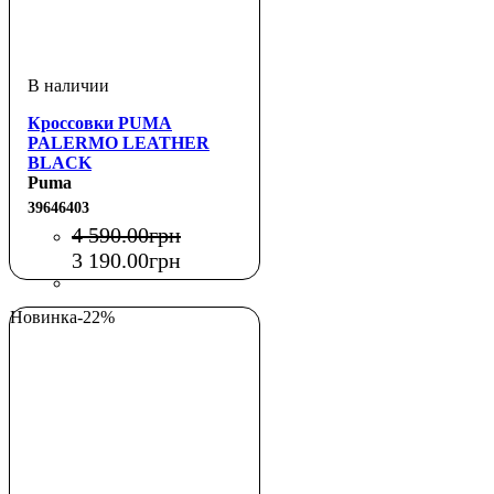
Кроссовки PUMA
PALERMO LEATHER
BLACK
Puma
39646403
4 590
.
00
грн
3 190
.
00
грн
Новинка
-22%