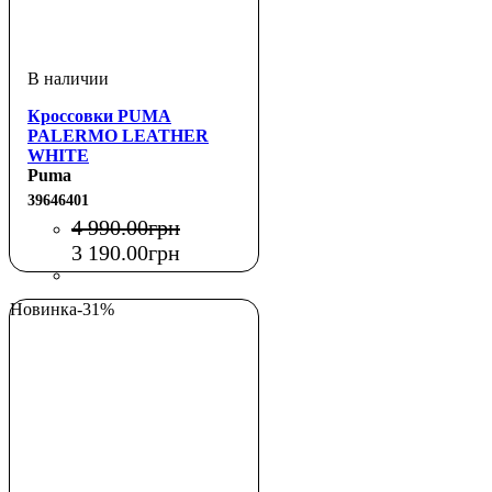
Кроссовки PUMA
PALERMO LEATHER
WHITE
Puma
39646401
4 990
.
00
грн
3 190
.
00
грн
Новинка
-31%