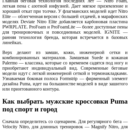
Главная беговая технология последних лет — Nitro Foam,
легкая пена с азотной инфузией. Дает мягкое приземление и
хороший откат при толчке. У флагманских моделей идет Nitro
Elite — облегченная версия с большей отдачей, в марафонских
моделях Deviate Nitro Elite добавляется карбоновая пластина
PWRPLATE. ProFoam и ProFoamLite — более доступные пены
для тренировочных и повседневных моделей. IGNITE —
ранняя технология бренда, которая встречается в базовых
линейках.
Верх делают из замши, кожи, инженерной сетки и
комбинированных материалов. Замшевая Suede и кожаная
Palermo — классика, которые со временем садятся под ногу и
приобретают индивидуальный вид. Современные беговые
модели идут с легкой инженерной сеткой и термонакладками.
Узнаваемая боковая полоса Formstrip — фирменный элемент
дизайна Puma, идет на большинстве моделей в виде зашитого
или принтованного контура.
Как выбрать мужские кроссовки Puma
под спорт и город
Сначала определитесь со сценарием. Для регулярного бега —
Velocity Nitro, для длинных тренировок — Magnify Nitro, для