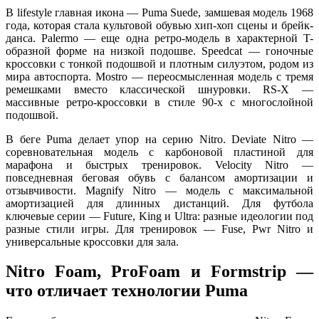
В lifestyle главная икона — Puma Suede, замшевая модель 1968
года, которая стала культовой обувью хип-хоп сцены и брейк-
данса. Palermo — еще одна ретро-модель в характерной T-
образной форме на низкой подошве. Speedcat — гоночные
кроссовки с тонкой подошвой и плотным силуэтом, родом из
мира автоспорта. Mostro — переосмысленная модель с тремя
ремешками вместо классической шнуровки. RS-X —
массивные ретро-кроссовки в стиле 90-х с многослойной
подошвой.
В беге Puma делает упор на серию Nitro. Deviate Nitro —
соревновательная модель с карбоновой пластиной для
марафона и быстрых тренировок. Velocity Nitro —
повседневная беговая обувь с балансом амортизации и
отзывчивости. Magnify Nitro — модель с максимальной
амортизацией для длинных дистанций. Для футбола
ключевые серии — Future, King и Ultra: разные идеологии под
разные стили игры. Для тренировок — Fuse, Pwr Nitro и
универсальные кроссовки для зала.
Nitro Foam, ProFoam и Formstrip —
что отличает технологии Puma