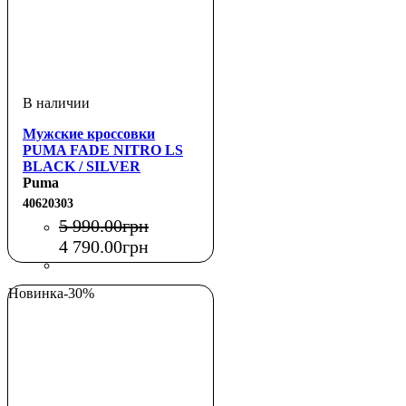
Мужские кроссовки
PUMA FADE NITRO LS
BLACK / SILVER
Puma
40620303
5 990
.
00
грн
4 790
.
00
грн
Новинка
-30%