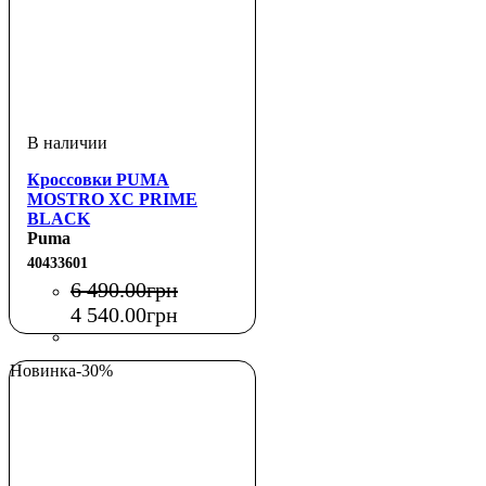
Кроссовки PUMA
MOSTRO XC PRIME
BLACK
Puma
40433601
6 490
.
00
грн
4 540
.
00
грн
Новинка
-30%