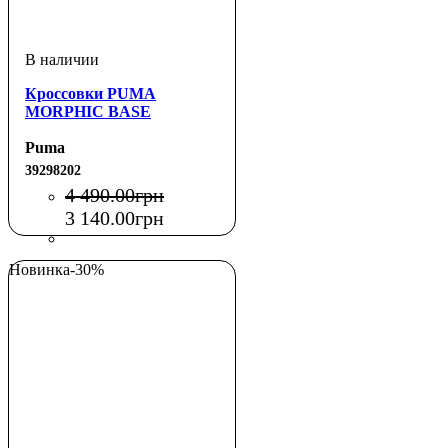
Кроссовки PUMA
MORPHIC BASE
Puma
39298202
4 490
.
00
грн
3 140
.
00
грн
Новинка
-30%