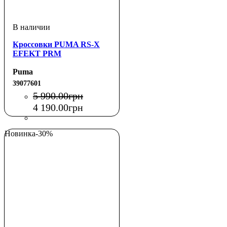
Кроссовки PUMA RS-X
EFEKT PRM
Puma
39077601
5 990
.
00
грн
4 190
.
00
грн
Новинка
-30%