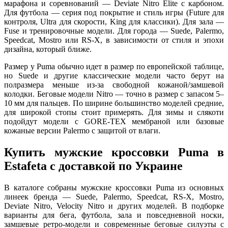
марафона и соревнований — Deviate Nitro Elite с карбоном.
Для футбола — серия под покрытие и стиль игры (Future для
контроля, Ultra для скорости, King для классики). Для зала —
Fuse и тренировочные модели. Для города — Suede, Palermo,
Speedcat, Mostro или RS-X, в зависимости от стиля и эпохи
дизайна, который ближе.
Размер у Puma обычно идет в размер по европейской таблице,
но Suede и другие классические модели часто берут на
полразмера меньше из-за свободной кожаной/замшевой
колодки. Беговые модели Nitro — точно в размер с запасом 5–
10 мм для пальцев. По ширине большинство моделей средние,
для широкой стопы стоит примерять. Для зимы и слякоти
подойдут модели с GORE-TEX мембраной или базовые
кожаные версии Palermo с защитой от влаги.
Купить мужские кроссовки Puma в
Estafeta с доставкой по Украине
В каталоге собраны мужские кроссовки Puma из основных
линеек бренда — Suede, Palermo, Speedcat, RS-X, Mostro,
Deviate Nitro, Velocity Nitro и других моделей. В подборке
варианты для бега, футбола, зала и повседневной носки,
замшевые ретро-модели и современные беговые силуэты с