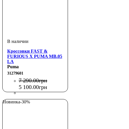
Кроссовки FAST &
FURIOUS X PUMA MB.05
LA
Puma
31279601
7 290
.
00
грн
5 100
.
00
грн
Новинка
-30%