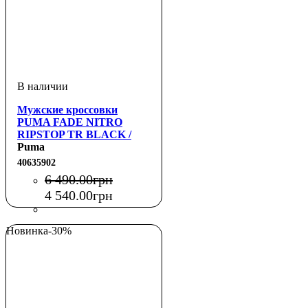
Мужские кроссовки
PUMA FADE NITRO
RIPSTOP TR BLACK /
PLUM WINE /
Puma
MOUNTAIN BLUE
40635902
6 490
.
00
грн
4 540
.
00
грн
Новинка
-30%