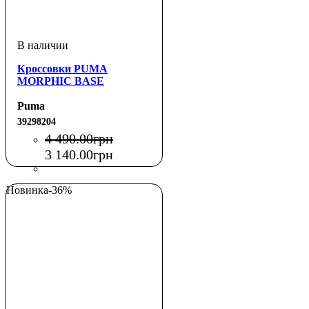
Кроссовки PUMA
MORPHIC BASE
Puma
39298204
4 490
.
00
грн
3 140
.
00
грн
Новинка
-36%