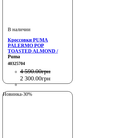
Кроссовки PUMA
PALERMO POP
TOASTED ALMOND /
FLAT BRONZE
Puma
40325704
4 590
.
00
грн
2 300
.
00
грн
Новинка
-30%