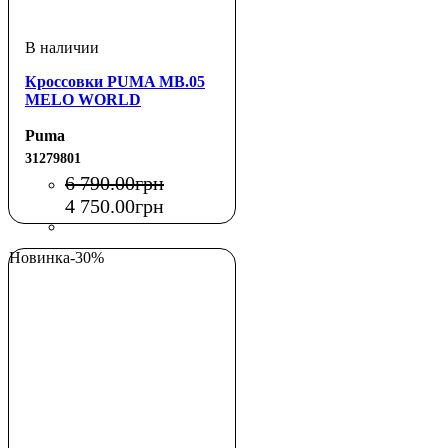
Кроссовки PUMA MB.05
MELO WORLD
Puma
31279801
6 790
.
00
грн
4 750
.
00
грн
Новинка
-30%