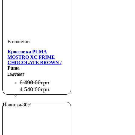
Кроссовки PUMA
MOSTRO XC PRIME
CHOCOLATE BROWN /
WARM WHITE
Puma
40433607
6 490
.
00
грн
4 540
.
00
грн
Новинка
-30%